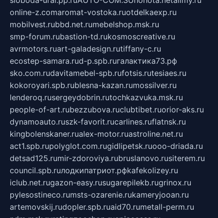
sloboda-ural.pp.ru
AUTO-COM.SU
hohota.net
alimy.ru
online-z.com
aromat-vostoka.ru
otdelkaexp.ru
mobilvest.ru
bbd.net.ru
mebelshop.msk.ru
smp-forum.ru
bastion-td.ru
kosmoscreative.ru
avrmotors.ru
art-galadesign.ru
tiffany-c.ru
ecostep-samara.ru
d-p.spb.ru
галактика73.рф
sko.com.ru
davitamebel-spb.ru
fotsis.ru
tesiaes.ru
kokoroyari.spb.ru
blesna-kazan.ru
mossilver.ru
lenderoq.ru
sergeydobrin.ru
tochkazvuka.msk.ru
people-of-art.ru
bezzubova.ru
clubtibet.ru
orior-aks.ru
dynamoauto.ru
szk-favorit.ru
carlines.ru
flatnsk.ru
kingbolenskaner.ru
alex-motor.ru
astroline.net.ru
act1.spb.ru
polyglot.com.ru
gidlipetsk.ru
ooo-driada.ru
detsad125.ru
mir-zdoroviya.ru
bruslanovo.ru
siterem.ru
council.spb.ru
лодкипатриот.рф
kafekolizey.ru
iclub.net.ru
gazon-easy.ru
sugarepilekb.ru
grinox.ru
pylesostineco.ru
msts-ozarenie.ru
kameryjooan.ru
artemovskij.ru
dopler.spb.ru
aid70.ru
metall-perm.ru