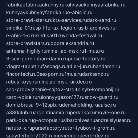
fabrikaofabrikaokuhny.ru
kuhnyaekuhnyaafabrika.ru
kuhnyaykuhnyayfabrika.ru
e-abis1c.ru
store-brawl-stars.ru
kts-services.ru
dark-sand.ru
sindika-01.ru
sp-life.ru
x-legion.ru
sib-archives.ru
e-abis-1-c.ru
sindika01.ru
venda-festival.ru
store-brawlstars.ru
dooraleksandria.ru
antenna-highly.ru
mine-lab-msk.ru
1-mus.ru
3-sex-porn.ru
ban-damn.ru
purse-factory.ru
viagra-tablet.ru
fasbags.ru
adler-jun.ru
bandamn.ru
fincontech.ru
3sexporn.ru
1mus.ru
darksand.ru
rebus-toys.ru
minelab-msk.ru
rtdco.ru
seo-prodvizhenie-sajtov-stroitelnyh-kompanij.ru
card-voice.ru
rulonnyygazon177.ru
snow-guard.ru
domizbrusa-9x12spb.ru
demaholding.ru
aalse.ru
a380club.ru
argentinamia.ru
perkoka.ru
movie-one.ru
perk-oka.ru
g-octopus.ru
sibarchives.ru
andreislyusar.ru
naruto-x.ru
pursefactory.ru
tor-lyubov-i-grom.ru
spayderhed-2022.ru
movieone.ru
evro-dez.ru