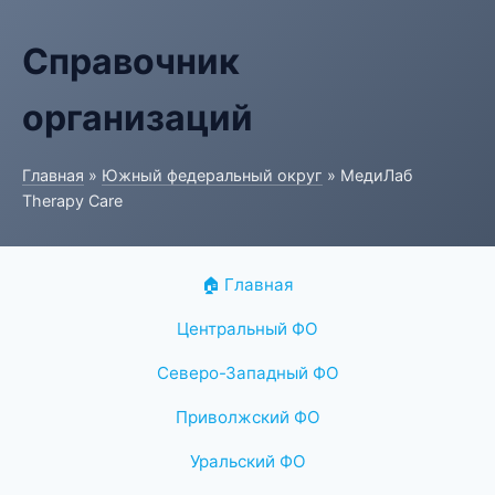
Справочник
организаций
Главная
»
Южный федеральный округ
» МедиЛаб
Therapy Care
🏠 Главная
Центральный ФО
Северо-Западный ФО
Приволжский ФО
Уральский ФО