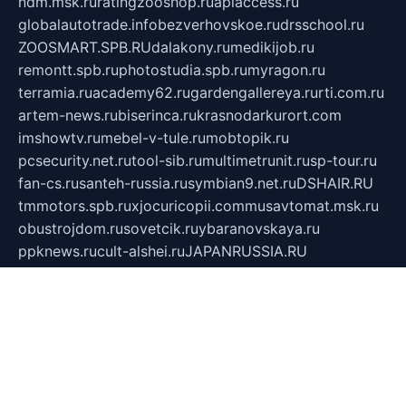
ndm.msk.ru
ratingzooshop.ru
apiaccess.ru
globalautotrade.info
bezverhovskoe.ru
drsschool.ru
ZOOSMART.SPB.RU
dalakony.ru
medikijob.ru
remontt.spb.ru
photostudia.spb.ru
myragon.ru
terramia.ru
academy62.ru
gardengallereya.ru
rti.com.ru
artem-news.ru
biserinca.ru
krasnodarkurort.com
imshowtv.ru
mebel-v-tule.ru
mobtopik.ru
pcsecurity.net.ru
tool-sib.ru
multimetrunit.ru
sp-tour.ru
fan-cs.ru
santeh-russia.ru
symbian9.net.ru
DSHAIR.RU
tmmotors.spb.ru
xjocuricopii.com
musavtomat.msk.ru
obustrojdom.ru
sovetcik.ru
ybaranovskaya.ru
ppknews.ru
cult-alshei.ru
JAPANRUSSIA.RU
proekciyamebel.ru
imper-finans.ru
rim.org.ru
glamourai.ru
brassminus.ru
zabor-pro.ru
ftn.pp.ru
dorogoe58.ru
laimengpacker.ru
kuzova-zapchasti.ru
sageerp.ru
taxodrom.ru
dsrazvitie.ru
hardcity.net.ru
ratinghomegames.ru
topservice25.ru
gubernyan.ru
gtglasslined.ru
ii4.ru
tssport.spb.ru
andorra24.com