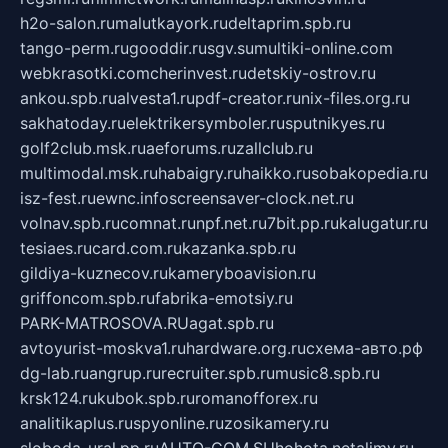
h2o-salon.ru
malutkayork.ru
deltaprim.spb.ru
tango-perm.ru
gooddir.ru
sgv.su
multiki-online.com
webkrasotki.com
cherinvest.ru
detskiy-ostrov.ru
ankou.spb.ru
alvesta1.ru
pdf-creator.ru
nix-files.org.ru
sakhatoday.ru
elektrikersymboler.ru
sputnikyes.ru
golf2club.msk.ru
aeforums.ru
zallclub.ru
multimodal.msk.ru
habaigry.ru
haikko.ru
sobakopedia.ru
isz-fest.ru
ewnc.info
screensaver-clock.net.ru
volnav.spb.ru
comnat.ru
npf.net.ru
7bit.pp.ru
kalugatur.ru
tesiaes.ru
card.com.ru
kazanka.spb.ru
gildiya-kuznecov.ru
kameryboavision.ru
griffoncom.spb.ru
fabrika-emotsiy.ru
PARK-MATROSOVA.RU
agat.spb.ru
avtoyurist-moskva1.ru
hardware.org.ru
схема-авто.рф
dg-lab.ru
angrup.ru
recruiter.spb.ru
music8.spb.ru
krsk124.ru
kubok.spb.ru
romanofforex.ru
analitikaplus.ru
spyonline.ru
zosikamery.ru