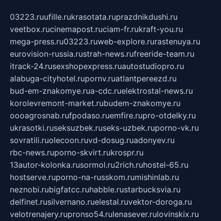
03223.ru
ufille.ru
krasotata.ru
prazdnikdushi.ru
veetbox.ru
cinemapost.ru
ciam-fr.ru
kraft-you.ru
mega-press.ru
03223.ru
web-explore.ru
rastenuya.ru
eurovision-russia.ru
strah-news.ru
freeride-team.ru
itrack-24.ru
sexshopexpress.ru
autostudiopro.ru
alabuga-cityhotel.ru
pornv.ru
atlantpereezd.ru
bud-em-znakomye.ru
a-cdc.ru
elektrostal-news.ru
korolevremont-market.ru
budem-znakomye.ru
oooagrosnab.ru
fpodaso.ru
emfire.ru
pro-otdelky.ru
ukrasotki.ru
seksuzbek.ru
seks-uzbek.ru
porno-vk.ru
sovratili.ru
olecoon.ru
vd-dosug.ru
adonyev.ru
rbc-news.ru
porno-skvirt.ru
krospr.ru
13autor-kolonka.ru
sormol.ru
2rich.ru
hostel-65.ru
hostserve.ru
porno-na-russkom.ru
mishinlab.ru
neznobi.ru
bigfatcc.ru
habble.ru
starbucksvia.ru
delfinet.ru
silvernano.ru
elestal.ru
vektor-doroga.ru
velotrenajery.ru
pronso54.ru
lenasever.ru
lovinskix.ru