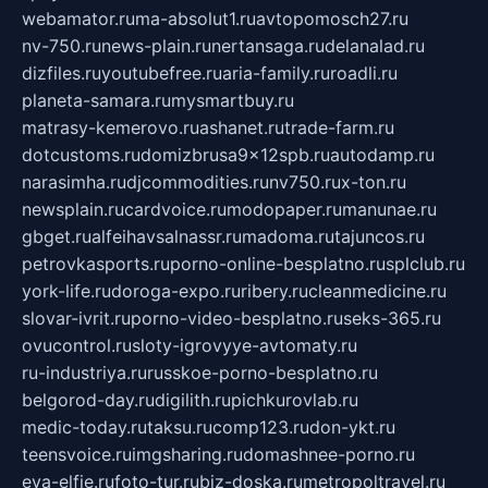
webamator.ru
ma-absolut1.ru
avtopomosch27.ru
nv-750.ru
news-plain.ru
nertansaga.ru
delanalad.ru
dizfiles.ru
youtubefree.ru
aria-family.ru
roadli.ru
planeta-samara.ru
mysmartbuy.ru
matrasy-kemerovo.ru
ashanet.ru
trade-farm.ru
dotcustoms.ru
domizbrusa9x12spb.ru
autodamp.ru
narasimha.ru
djcommodities.ru
nv750.ru
x-ton.ru
newsplain.ru
cardvoice.ru
modopaper.ru
manunae.ru
gbget.ru
alfeihavsalnassr.ru
madoma.ru
tajuncos.ru
petrovkasports.ru
porno-online-besplatno.ru
splclub.ru
york-life.ru
doroga-expo.ru
ribery.ru
cleanmedicine.ru
slovar-ivrit.ru
porno-video-besplatno.ru
seks-365.ru
ovucontrol.ru
sloty-igrovyye-avtomaty.ru
ru-industriya.ru
russkoe-porno-besplatno.ru
belgorod-day.ru
digilith.ru
pichkurovlab.ru
medic-today.ru
taksu.ru
comp123.ru
don-ykt.ru
teensvoice.ru
imgsharing.ru
domashnee-porno.ru
eva-elfie.ru
foto-tur.ru
biz-doska.ru
metropoltravel.ru