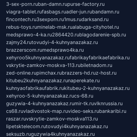
3-sex-porn.ru
ban-damn.ru
purse-factory.ru
viagra-tablet.ru
fasbags.ru
adler-jun.ru
bandamn.ru
fincontech.ru
3sexporn.ru
1mus.ru
darksand.ru
rebus-toys.ru
minelab-msk.ru
alabuga-cityhotel.ru
medsprawo-4-ka.ru
2864420.ru
blagodarenie-spb.ru
zajmy24.ru
tovudyi-4-kuhnyanazakaz.ru
brazzerscom.ru
medsprawo4ka.ru
xehyroo5kuhnyanazakaz.ru
fabrikayfabrikaefabrika.ru
vskrytie-zamkov-moskva-113.ru
biletnadom.ru
zed-online.ru
pimchax.ru
brazzers-hd.ru
z-host.ru
kitubeu2kuhnyanazakaz.ru
naperekate.ru
kuhnyaofabrikaufabrik.ru
kitubeu-2-kuhnyanazakaz.ru
xehyroo-5-kuhnyanazakaz.ru
cs-68.ru
guzywia-4-kuhnyanazakaz.ru
mir-tk.ru
vlknrussia.ru
cs68.ru
vladivostok-map.ru
video-seks.ru
bankaribi.ru
raszar.ru
vskrytie-zamkov-moskva113.ru
lipetsktelecom.ru
tovudyi4kuhnyanazakaz.ru
seksuzb.ru
guzywia4kuhnyanazakaz.ru