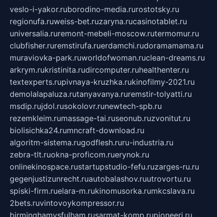
veslo-i-yakor.ru
borodino-media.ru
rostotsky.ru
regionufa.ru
weiss-bet.ru
zaryna.ru
casinotablet.ru
universalia.ru
remont-mebeli-moscow.ru
termomur.ru
clubfisher.ru
remstirufa.ru
erdamchi.ru
doramamama.ru
muraviovka-park.ru
worldofwoman.ru
clean-dreams.ru
arkrym.ru
kristinita.ru
dircomputer.ru
healthenter.ru
textexperts.ru
pivnaya-kruzhka.ru
kinofilmy-2021.ru
demolalapaluza.ru
tanyavanya.ru
remstir-tolyatti.ru
msdip.ru
jdol.ru
sokolovr.ru
newtech-spb.ru
rezemkleim.ru
massage-tai.ru
seonub.ru
zvonitut.ru
biolisichka24.ru
mncraft-download.ru
algoritm-sistema.ru
godflesh.ru
ru-industria.ru
zebra-tlt.ru
okna-proficom.ru
erynok.ru
onlinekinospace.ru
startupstudio-fefu.ru
zarges-ru.ru
gegenjustizunrecht.ru
autobalashov.ru
utrovortu.ru
spiski-firm.ru
elara-m.ru
kinomusorka.ru
mkcslava.ru
2bets.ru
vintovoykompressor.ru
birminghamvsfulham.ru
sarmat-komp.ru
pioneeri.ru