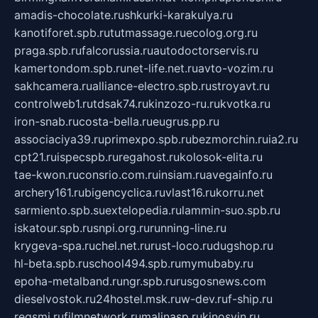
amadis-chocolate.ru
shkurki-karakulya.ru
kanotiforet.spb.ru
tutmassage.ru
ecolog.org.ru
praga.spb.ru
falcorussia.ru
autodoctorservis.ru
kamertondom.spb.ru
net-life.net.ru
avto-vozim.ru
sakhcamera.ru
alliance-electro.spb.ru
stroyavt.ru
controlweb1.ru
tdsak74.ru
kinzozo-ru.ru
kvotka.ru
iron-snab.ru
costa-bella.ru
eugrus.pp.ru
associaciya39.ru
primexpo.spb.ru
bezmorchin.ru
ia2.ru
cpt21.ru
ispecspb.ru
regahost.ru
kolosok-elita.ru
tae-kwon.ru
consrio.com.ru
insiam.ru
avegainfo.ru
archery161.ru
bigencyclica.ru
vlast16.ru
korru.net
sarmiento.spb.su
extelopedia.ru
lammin-suo.spb.ru
iskatour.spb.ru
snpi.org.ru
running-line.ru
krygeva-spa.ru
chel.net.ru
rust-loco.ru
dugshop.ru
hl-beta.spb.ru
school494.spb.ru
mymubaby.ru
epoha-metalband.ru
ngr.spb.ru
rusgosnews.com
dieselvostok.ru
24hostel.msk.ru
w-dev.ru
f-ship.ru
regsmi.ru
filmnetwork.ru
malinasp.ru
kinosvin.ru