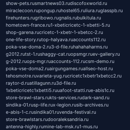
show-pets.ru
smartnews03.ru
discofoxworld.ru
miraclecoon.ru
pongup.ru
hostel65.ru
liura.ru
glasspb.ru
firehunters.ru
gribowo.ru
gnalis.ru
bulkitula.ru
hometown-france.ru
1-xbeticricetc-1-xbetti-5.ru
shop-garena.ru
cricetc-1-xbetr-1-xbetcc-2.ru
one-life-story.ru
top-halyava.ru
accounts112.ru
poka-vse-doma-2.ru
3-d-file.ru
hahahaharms.ru
g2012.ru
tst-1.ru
shaggy-cat.ru
opsmgr.ru
ev-gallery.ru
g-2012.ru
ops-mgr.ru
accounts-112.ru
csm-demo.ru
poka-vse-doma2.ru
airgungames.ru
allseo-host.ru
tehosmotre.ru
varieta-yug.ru
cricetc1xbetr1xbetcc2.ru
raytor-d.ru
atillagunn.ru
3d-file.ru
1xbeticricetc1xbetti5.ru
uafoot-statti.ru
e-abis1c.ru
store-brawl-stars.ru
kts-services.ru
dark-sand.ru
sindika-01.ru
sp-life.ru
x-legion.ru
sib-archives.ru
e-abis-1-c.ru
sindika01.ru
venda-festival.ru
store-brawlstars.ru
dooraleksandria.ru
antenna-highly.ru
mine-lab-msk.ru
1-mus.ru