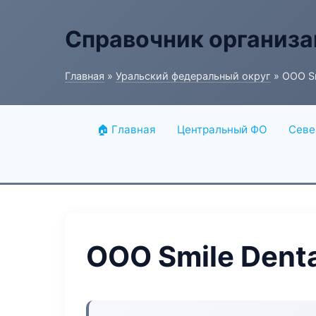
Справочник организ
Главная
»
Уральский федеральный округ
» ООО Sm
🏠 Главная
Центральный ФО
Севе
ООО Smile Denta