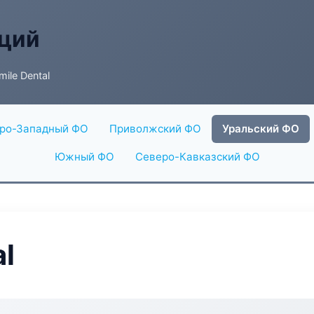
аций
ile Dental
ро-Западный ФО
Приволжский ФО
Уральский ФО
Южный ФО
Северо-Кавказский ФО
l