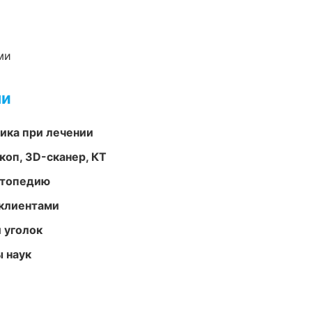
ми
ми
тика при лечении
оп, 3D-сканер, КТ
ортопедию
 клиентами
 уголок
ы наук