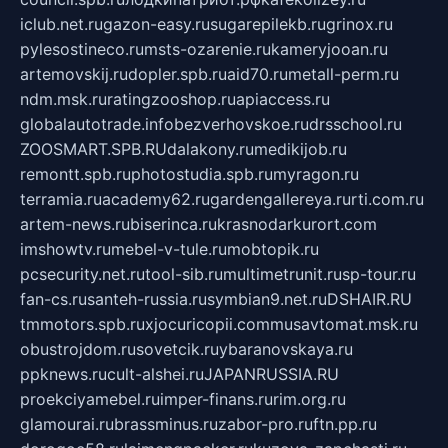
iclub.net.ru
gazon-easy.ru
sugarepilekb.ru
grinox.ru
pylesostineco.ru
msts-ozarenie.ru
kameryjooan.ru
artemovskij.ru
dopler.spb.ru
aid70.ru
metall-perm.ru
ndm.msk.ru
ratingzooshop.ru
apiaccess.ru
globalautotrade.info
bezverhovskoe.ru
drsschool.ru
ZOOSMART.SPB.RU
dalakony.ru
medikijob.ru
remontt.spb.ru
photostudia.spb.ru
myragon.ru
terramia.ru
academy62.ru
gardengallereya.ru
rti.com.ru
artem-news.ru
biserinca.ru
krasnodarkurort.com
imshowtv.ru
mebel-v-tule.ru
mobtopik.ru
pcsecurity.net.ru
tool-sib.ru
multimetrunit.ru
sp-tour.ru
fan-cs.ru
santeh-russia.ru
symbian9.net.ru
DSHAIR.RU
tmmotors.spb.ru
xjocuricopii.com
musavtomat.msk.ru
obustrojdom.ru
sovetcik.ru
ybaranovskaya.ru
ppknews.ru
cult-alshei.ru
JAPANRUSSIA.RU
proekciyamebel.ru
imper-finans.ru
rim.org.ru
glamourai.ru
brassminus.ru
zabor-pro.ru
ftn.pp.ru