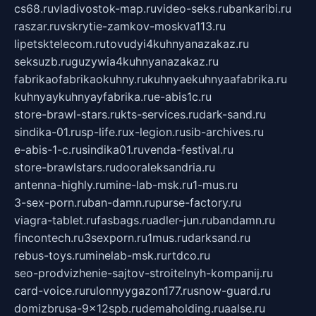
cs68.ru
vladivostok-map.ru
video-seks.ru
bankaribi.ru
raszar.ru
vskrytie-zamkov-moskva113.ru
lipetsktelecom.ru
tovudyi4kuhnyanazakaz.ru
seksuzb.ru
guzywia4kuhnyanazakaz.ru
fabrikaofabrikaokuhny.ru
kuhnyaekuhnyaafabrika.ru
kuhnyaykuhnyayfabrika.ru
e-abis1c.ru
store-brawl-stars.ru
kts-services.ru
dark-sand.ru
sindika-01.ru
sp-life.ru
x-legion.ru
sib-archives.ru
e-abis-1-c.ru
sindika01.ru
venda-festival.ru
store-brawlstars.ru
dooraleksandria.ru
antenna-highly.ru
mine-lab-msk.ru
1-mus.ru
3-sex-porn.ru
ban-damn.ru
purse-factory.ru
viagra-tablet.ru
fasbags.ru
adler-jun.ru
bandamn.ru
fincontech.ru
3sexporn.ru
1mus.ru
darksand.ru
rebus-toys.ru
minelab-msk.ru
rtdco.ru
seo-prodvizhenie-sajtov-stroitelnyh-kompanij.ru
card-voice.ru
rulonnyygazon177.ru
snow-guard.ru
domizbrusa-9x12spb.ru
demaholding.ru
aalse.ru