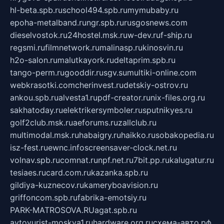
hl-beta.spb.ru
school494.spb.ru
mymubaby.ru
epoha-metalband.ru
ngr.spb.ru
rusgosnews.com
dieselvostok.ru
24hostel.msk.ru
w-dev.ru
f-ship.ru
regsmi.ru
filmnetwork.ru
malinasp.ru
kinosvin.ru
h2o-salon.ru
malutkayork.ru
deltaprim.spb.ru
tango-perm.ru
gooddir.ru
sgv.su
multiki-online.com
webkrasotki.com
cherinvest.ru
detskiy-ostrov.ru
ankou.spb.ru
alvesta1.ru
pdf-creator.ru
nix-files.org.ru
sakhatoday.ru
elektrikersymboler.ru
sputnikyes.ru
golf2club.msk.ru
aeforums.ru
zallclub.ru
multimodal.msk.ru
habaigry.ru
haikko.ru
sobakopedia.ru
isz-fest.ru
ewnc.info
screensaver-clock.net.ru
volnav.spb.ru
comnat.ru
npf.net.ru
7bit.pp.ru
kalugatur.ru
tesiaes.ru
card.com.ru
kazanka.spb.ru
gildiya-kuznecov.ru
kameryboavision.ru
griffoncom.spb.ru
fabrika-emotsiy.ru
PARK-MATROSOVA.RU
agat.spb.ru
avtoyurist-moskva1.ru
hardware.org.ru
схема-авто.рф