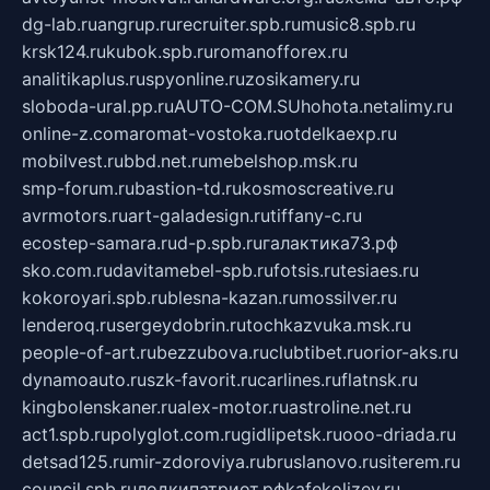
dg-lab.ru
angrup.ru
recruiter.spb.ru
music8.spb.ru
krsk124.ru
kubok.spb.ru
romanofforex.ru
analitikaplus.ru
spyonline.ru
zosikamery.ru
sloboda-ural.pp.ru
AUTO-COM.SU
hohota.net
alimy.ru
online-z.com
aromat-vostoka.ru
otdelkaexp.ru
mobilvest.ru
bbd.net.ru
mebelshop.msk.ru
smp-forum.ru
bastion-td.ru
kosmoscreative.ru
avrmotors.ru
art-galadesign.ru
tiffany-c.ru
ecostep-samara.ru
d-p.spb.ru
галактика73.рф
sko.com.ru
davitamebel-spb.ru
fotsis.ru
tesiaes.ru
kokoroyari.spb.ru
blesna-kazan.ru
mossilver.ru
lenderoq.ru
sergeydobrin.ru
tochkazvuka.msk.ru
people-of-art.ru
bezzubova.ru
clubtibet.ru
orior-aks.ru
dynamoauto.ru
szk-favorit.ru
carlines.ru
flatnsk.ru
kingbolenskaner.ru
alex-motor.ru
astroline.net.ru
act1.spb.ru
polyglot.com.ru
gidlipetsk.ru
ooo-driada.ru
detsad125.ru
mir-zdoroviya.ru
bruslanovo.ru
siterem.ru
council.spb.ru
лодкипатриот.рф
kafekolizey.ru