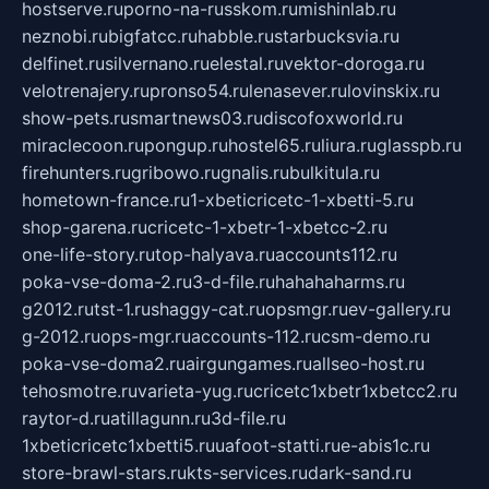
hostserve.ru
porno-na-russkom.ru
mishinlab.ru
neznobi.ru
bigfatcc.ru
habble.ru
starbucksvia.ru
delfinet.ru
silvernano.ru
elestal.ru
vektor-doroga.ru
velotrenajery.ru
pronso54.ru
lenasever.ru
lovinskix.ru
show-pets.ru
smartnews03.ru
discofoxworld.ru
miraclecoon.ru
pongup.ru
hostel65.ru
liura.ru
glasspb.ru
firehunters.ru
gribowo.ru
gnalis.ru
bulkitula.ru
hometown-france.ru
1-xbeticricetc-1-xbetti-5.ru
shop-garena.ru
cricetc-1-xbetr-1-xbetcc-2.ru
one-life-story.ru
top-halyava.ru
accounts112.ru
poka-vse-doma-2.ru
3-d-file.ru
hahahaharms.ru
g2012.ru
tst-1.ru
shaggy-cat.ru
opsmgr.ru
ev-gallery.ru
g-2012.ru
ops-mgr.ru
accounts-112.ru
csm-demo.ru
poka-vse-doma2.ru
airgungames.ru
allseo-host.ru
tehosmotre.ru
varieta-yug.ru
cricetc1xbetr1xbetcc2.ru
raytor-d.ru
atillagunn.ru
3d-file.ru
1xbeticricetc1xbetti5.ru
uafoot-statti.ru
e-abis1c.ru
store-brawl-stars.ru
kts-services.ru
dark-sand.ru