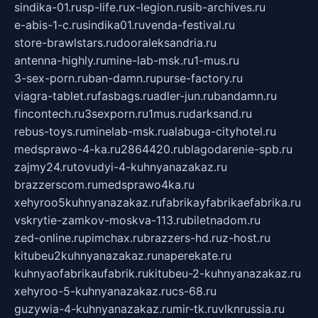
sindika-01.ru
sp-life.ru
x-legion.ru
sib-archives.ru
e-abis-1-c.ru
sindika01.ru
venda-festival.ru
store-brawlstars.ru
dooraleksandria.ru
antenna-highly.ru
mine-lab-msk.ru
1-mus.ru
3-sex-porn.ru
ban-damn.ru
purse-factory.ru
viagra-tablet.ru
fasbags.ru
adler-jun.ru
bandamn.ru
fincontech.ru
3sexporn.ru
1mus.ru
darksand.ru
rebus-toys.ru
minelab-msk.ru
alabuga-cityhotel.ru
medsprawo-4-ka.ru
2864420.ru
blagodarenie-spb.ru
zajmy24.ru
tovudyi-4-kuhnyanazakaz.ru
brazzerscom.ru
medsprawo4ka.ru
xehyroo5kuhnyanazakaz.ru
fabrikayfabrikaefabrika.ru
vskrytie-zamkov-moskva-113.ru
biletnadom.ru
zed-online.ru
pimchax.ru
brazzers-hd.ru
z-host.ru
kitubeu2kuhnyanazakaz.ru
naperekate.ru
kuhnyaofabrikaufabrik.ru
kitubeu-2-kuhnyanazakaz.ru
xehyroo-5-kuhnyanazakaz.ru
cs-68.ru
guzywia-4-kuhnyanazakaz.ru
mir-tk.ru
vlknrussia.ru