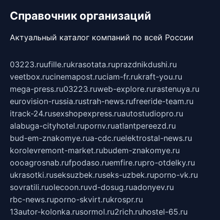
Справочник организаций
Актуальный каталог компаний по всей России
03223.ru
ufille.ru
krasotata.ru
prazdnikdushi.ru
veetbox.ru
cinemapost.ru
ciam-fr.ru
kraft-you.ru
mega-press.ru
03223.ru
web-explore.ru
rastenuya.ru
eurovision-russia.ru
strah-news.ru
freeride-team.ru
itrack-24.ru
sexshopexpress.ru
autostudiopro.ru
alabuga-cityhotel.ru
pornv.ru
atlantpereezd.ru
bud-em-znakomye.ru
a-cdc.ru
elektrostal-news.ru
korolevremont-market.ru
budem-znakomye.ru
oooagrosnab.ru
fpodaso.ru
emfire.ru
pro-otdelky.ru
ukrasotki.ru
seksuzbek.ru
seks-uzbek.ru
porno-vk.ru
sovratili.ru
olecoon.ru
vd-dosug.ru
adonyev.ru
rbc-news.ru
porno-skvirt.ru
krospr.ru
13autor-kolonka.ru
sormol.ru
2rich.ru
hostel-65.ru