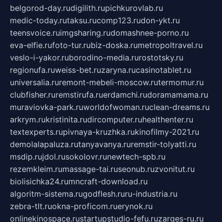
belgorod-day.ru
digilith.ru
pichkurovlab.ru
medic-today.ru
taksu.ru
comp123.ru
don-ykt.ru
teensvoice.ru
imgsharing.ru
domashnee-porno.ru
eva-elfie.ru
foto-tur.ru
biz-doska.ru
metropoltravel.ru
veslo-i-yakor.ru
borodino-media.ru
rostotsky.ru
regionufa.ru
weiss-bet.ru
zaryna.ru
casinotablet.ru
universalia.ru
remont-mebeli-moscow.ru
termomur.ru
clubfisher.ru
remstirufa.ru
erdamchi.ru
doramamama.ru
muraviovka-park.ru
worldofwoman.ru
clean-dreams.ru
arkrym.ru
kristinita.ru
dircomputer.ru
healthenter.ru
textexperts.ru
pivnaya-kruzhka.ru
kinofilmy-2021.ru
demolalapaluza.ru
tanyavanya.ru
remstir-tolyatti.ru
msdip.ru
jdol.ru
sokolovr.ru
newtech-spb.ru
rezemkleim.ru
massage-tai.ru
seonub.ru
zvonitut.ru
biolisichka24.ru
mncraft-download.ru
algoritm-sistema.ru
godflesh.ru
ru-industria.ru
zebra-tlt.ru
okna-proficom.ru
erynok.ru
onlinekinospace.ru
startupstudio-fefu.ru
zarges-ru.ru