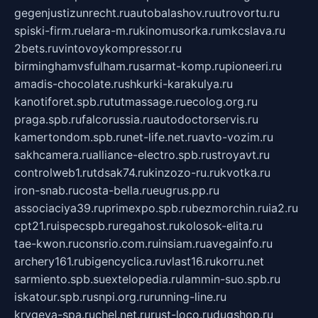
gegenjustizunrecht.ru
autobalashov.ru
utrovortu.ru
spiski-firm.ru
elara-m.ru
kinomusorka.ru
mkcslava.ru
2bets.ru
vintovoykompressor.ru
birminghamvsfulham.ru
sarmat-komp.ru
pioneeri.ru
amadis-chocolate.ru
shkurki-karakulya.ru
kanotiforet.spb.ru
tutmassage.ru
ecolog.org.ru
praga.spb.ru
falcorussia.ru
autodoctorservis.ru
kamertondom.spb.ru
net-life.net.ru
avto-vozim.ru
sakhcamera.ru
alliance-electro.spb.ru
stroyavt.ru
controlweb1.ru
tdsak74.ru
kinzozo-ru.ru
kvotka.ru
iron-snab.ru
costa-bella.ru
eugrus.pp.ru
associaciya39.ru
primexpo.spb.ru
bezmorchin.ru
ia2.ru
cpt21.ru
ispecspb.ru
regahost.ru
kolosok-elita.ru
tae-kwon.ru
consrio.com.ru
insiam.ru
avegainfo.ru
archery161.ru
bigencyclica.ru
vlast16.ru
korru.net
sarmiento.spb.su
extelopedia.ru
lammin-suo.spb.ru
iskatour.spb.ru
snpi.org.ru
running-line.ru
krygeva-spa.ru
chel.net.ru
rust-loco.ru
dugshop.ru