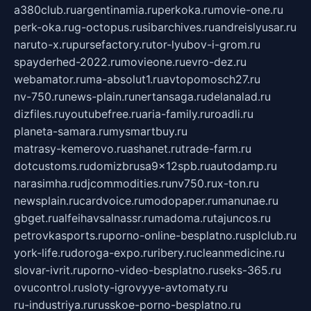
a380club.ru
argentinamia.ru
perkoka.ru
movie-one.ru
perk-oka.ru
g-octopus.ru
sibarchives.ru
andreislyusar.ru
naruto-x.ru
pursefactory.ru
tor-lyubov-i-grom.ru
spayderhed-2022.ru
movieone.ru
evro-dez.ru
webamator.ru
ma-absolut1.ru
avtopomosch27.ru
nv-750.ru
news-plain.ru
nertansaga.ru
delanalad.ru
dizfiles.ru
youtubefree.ru
aria-family.ru
roadli.ru
planeta-samara.ru
mysmartbuy.ru
matrasy-kemerovo.ru
ashanet.ru
trade-farm.ru
dotcustoms.ru
domizbrusa9x12spb.ru
autodamp.ru
narasimha.ru
djcommodities.ru
nv750.ru
x-ton.ru
newsplain.ru
cardvoice.ru
modopaper.ru
manunae.ru
gbget.ru
alfeihavsalnassr.ru
madoma.ru
tajuncos.ru
petrovkasports.ru
porno-online-besplatno.ru
splclub.ru
york-life.ru
doroga-expo.ru
ribery.ru
cleanmedicine.ru
slovar-ivrit.ru
porno-video-besplatno.ru
seks-365.ru
ovucontrol.ru
sloty-igrovyye-avtomaty.ru
ru-industriya.ru
russkoe-porno-besplatno.ru