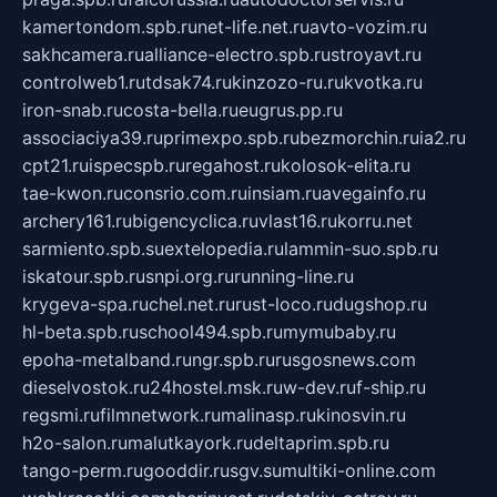
kamertondom.spb.ru
net-life.net.ru
avto-vozim.ru
sakhcamera.ru
alliance-electro.spb.ru
stroyavt.ru
controlweb1.ru
tdsak74.ru
kinzozo-ru.ru
kvotka.ru
iron-snab.ru
costa-bella.ru
eugrus.pp.ru
associaciya39.ru
primexpo.spb.ru
bezmorchin.ru
ia2.ru
cpt21.ru
ispecspb.ru
regahost.ru
kolosok-elita.ru
tae-kwon.ru
consrio.com.ru
insiam.ru
avegainfo.ru
archery161.ru
bigencyclica.ru
vlast16.ru
korru.net
sarmiento.spb.su
extelopedia.ru
lammin-suo.spb.ru
iskatour.spb.ru
snpi.org.ru
running-line.ru
krygeva-spa.ru
chel.net.ru
rust-loco.ru
dugshop.ru
hl-beta.spb.ru
school494.spb.ru
mymubaby.ru
epoha-metalband.ru
ngr.spb.ru
rusgosnews.com
dieselvostok.ru
24hostel.msk.ru
w-dev.ru
f-ship.ru
regsmi.ru
filmnetwork.ru
malinasp.ru
kinosvin.ru
h2o-salon.ru
malutkayork.ru
deltaprim.spb.ru
tango-perm.ru
gooddir.ru
sgv.su
multiki-online.com