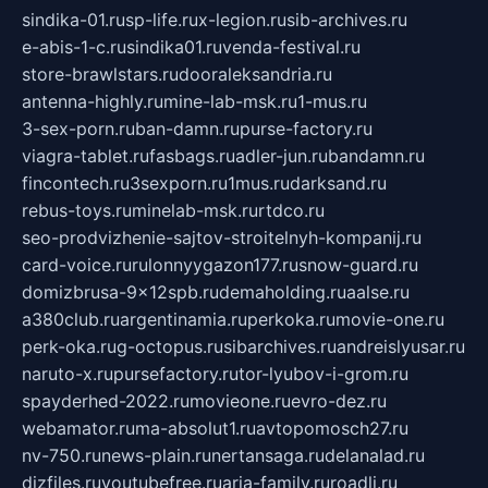
sindika-01.ru
sp-life.ru
x-legion.ru
sib-archives.ru
e-abis-1-c.ru
sindika01.ru
venda-festival.ru
store-brawlstars.ru
dooraleksandria.ru
antenna-highly.ru
mine-lab-msk.ru
1-mus.ru
3-sex-porn.ru
ban-damn.ru
purse-factory.ru
viagra-tablet.ru
fasbags.ru
adler-jun.ru
bandamn.ru
fincontech.ru
3sexporn.ru
1mus.ru
darksand.ru
rebus-toys.ru
minelab-msk.ru
rtdco.ru
seo-prodvizhenie-sajtov-stroitelnyh-kompanij.ru
card-voice.ru
rulonnyygazon177.ru
snow-guard.ru
domizbrusa-9x12spb.ru
demaholding.ru
aalse.ru
a380club.ru
argentinamia.ru
perkoka.ru
movie-one.ru
perk-oka.ru
g-octopus.ru
sibarchives.ru
andreislyusar.ru
naruto-x.ru
pursefactory.ru
tor-lyubov-i-grom.ru
spayderhed-2022.ru
movieone.ru
evro-dez.ru
webamator.ru
ma-absolut1.ru
avtopomosch27.ru
nv-750.ru
news-plain.ru
nertansaga.ru
delanalad.ru
dizfiles.ru
youtubefree.ru
aria-family.ru
roadli.ru