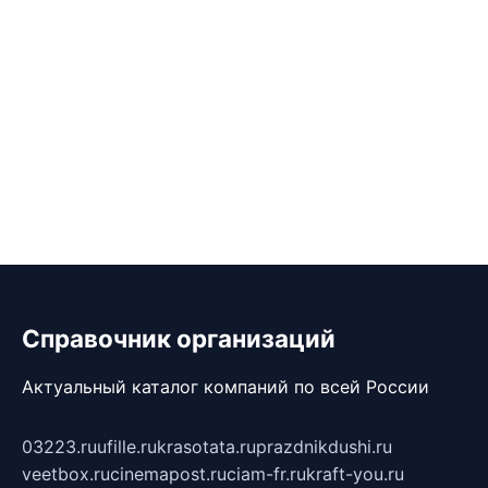
Справочник организаций
Актуальный каталог компаний по всей России
03223.ru
ufille.ru
krasotata.ru
prazdnikdushi.ru
veetbox.ru
cinemapost.ru
ciam-fr.ru
kraft-you.ru