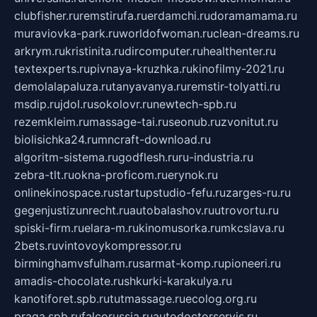
clubfisher.ru
remstirufa.ru
erdamchi.ru
doramamama.ru
muraviovka-park.ru
worldofwoman.ru
clean-dreams.ru
arkrym.ru
kristinita.ru
dircomputer.ru
healthenter.ru
textexperts.ru
pivnaya-kruzhka.ru
kinofilmy-2021.ru
demolalapaluza.ru
tanyavanya.ru
remstir-tolyatti.ru
msdip.ru
jdol.ru
sokolovr.ru
newtech-spb.ru
rezemkleim.ru
massage-tai.ru
seonub.ru
zvonitut.ru
biolisichka24.ru
mncraft-download.ru
algoritm-sistema.ru
godflesh.ru
ru-industria.ru
zebra-tlt.ru
okna-proficom.ru
erynok.ru
onlinekinospace.ru
startupstudio-fefu.ru
zarges-ru.ru
gegenjustizunrecht.ru
autobalashov.ru
utrovortu.ru
spiski-firm.ru
elara-m.ru
kinomusorka.ru
mkcslava.ru
2bets.ru
vintovoykompressor.ru
birminghamvsfulham.ru
sarmat-komp.ru
pioneeri.ru
amadis-chocolate.ru
shkurki-karakulya.ru
kanotiforet.spb.ru
tutmassage.ru
ecolog.org.ru
praga.spb.ru
falcorussia.ru
autodoctorservis.ru