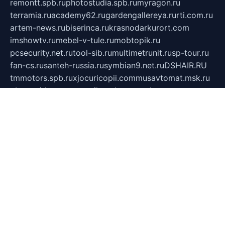
remontt.spb.ru
photostudia.spb.ru
myragon.ru
terramia.ru
academy62.ru
gardengallereya.ru
rti.com.ru
artem-news.ru
biserinca.ru
krasnodarkurort.com
imshowtv.ru
mebel-v-tule.ru
mobtopik.ru
pcsecurity.net.ru
tool-sib.ru
multimetrunit.ru
sp-tour.ru
fan-cs.ru
santeh-russia.ru
symbian9.net.ru
DSHAIR.RU
tmmotors.spb.ru
xjocuricopii.com
musavtomat.msk.ru
obustrojdom.ru
sovetcik.ru
ybaranovskaya.ru
ppknews.ru
cult-alshei.ru
JAPANRUSSIA.RU
proekciyamebel.ru
imper-finans.ru
rim.org.ru
glamourai.ru
brassminus.ru
zabor-pro.ru
ftn.pp.ru
dorogoe58.ru
laimengpacker.ru
kuzova-zapchasti.ru
sageerp.ru
taxodrom.ru
dsrazvitie.ru
hardcity.net.ru
ratinghomegames.ru
topservice25.ru
gubernyan.ru
gtglasslined.ru
ii4.ru
tssport.spb.ru
andorra24.com
blackwallstreet.ru
oboimos.ru
optim-doors.com.ru
ikuch.ru
nycr.org.ru
npa21.ru
vremya-ch.spb.ru
desert000.ru
ivtorgi.ru
ifiori.ru
catalog-statei.ru