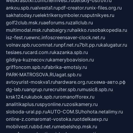
webkrasotki.com
cherinvest.ru
detskiy-ostrov.ru
ankou.spb.ru
alvesta1.ru
pdf-creator.ru
nix-files.org.ru
sakhatoday.ru
elektrikersymboler.ru
sputnikyes.ru
golf2club.msk.ru
aeforums.ru
zallclub.ru
multimodal.msk.ru
habaigry.ru
haikko.ru
sobakopedia.ru
isz-fest.ru
ewnc.info
screensaver-clock.net.ru
volnav.spb.ru
comnat.ru
npf.net.ru
7bit.pp.ru
kalugatur.ru
tesiaes.ru
card.com.ru
kazanka.spb.ru
gildiya-kuznecov.ru
kameryboavision.ru
griffoncom.spb.ru
fabrika-emotsiy.ru
PARK-MATROSOVA.RU
agat.spb.ru
avtoyurist-moskva1.ru
hardware.org.ru
схема-авто.рф
dg-lab.ru
angrup.ru
recruiter.spb.ru
music8.spb.ru
krsk124.ru
kubok.spb.ru
romanofforex.ru
analitikaplus.ru
spyonline.ru
zosikamery.ru
sloboda-ural.pp.ru
AUTO-COM.SU
hohota.net
alimy.ru
online-z.com
aromat-vostoka.ru
otdelkaexp.ru
mobilvest.ru
bbd.net.ru
mebelshop.msk.ru