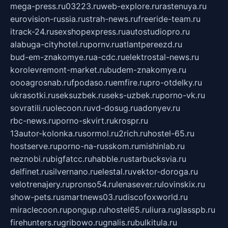
mega-press.ru
03223.ru
web-explore.ru
rastenuya.ru
eurovision-russia.ru
strah-news.ru
freeride-team.ru
itrack-24.ru
sexshopexpress.ru
autostudiopro.ru
alabuga-cityhotel.ru
pornv.ru
atlantpereezd.ru
bud-em-znakomye.ru
a-cdc.ru
elektrostal-news.ru
korolevremont-market.ru
budem-znakomye.ru
oooagrosnab.ru
fpodaso.ru
emfire.ru
pro-otdelky.ru
ukrasotki.ru
seksuzbek.ru
seks-uzbek.ru
porno-vk.ru
sovratili.ru
olecoon.ru
vd-dosug.ru
adonyev.ru
rbc-news.ru
porno-skvirt.ru
krospr.ru
13autor-kolonka.ru
sormol.ru
2rich.ru
hostel-65.ru
hostserve.ru
porno-na-russkom.ru
mishinlab.ru
neznobi.ru
bigfatcc.ru
habble.ru
starbucksvia.ru
delfinet.ru
silvernano.ru
elestal.ru
vektor-doroga.ru
velotrenajery.ru
pronso54.ru
lenasever.ru
lovinskix.ru
show-pets.ru
smartnews03.ru
discofoxworld.ru
miraclecoon.ru
pongup.ru
hostel65.ru
liura.ru
glasspb.ru
firehunters.ru
gribowo.ru
gnalis.ru
bulkitula.ru