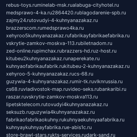
rebus-toys.ru
minelab-msk.ru
alabuga-cityhotel.ru
medsprawo-4-ka.ru
2864420.ru
blagodarenie-spb.ru
zajmy24.ru
tovudyi-4-kuhnyanazakaz.ru
brazzerscom.ru
medsprawo4ka.ru
xehyroo5kuhnyanazakaz.ru
fabrikayfabrikaefabrika.ru
vskrytie-zamkov-moskva-113.ru
biletnadom.ru
zed-online.ru
pimchax.ru
brazzers-hd.ru
z-host.ru
kitubeu2kuhnyanazakaz.ru
naperekate.ru
kuhnyaofabrikaufabrik.ru
kitubeu-2-kuhnyanazakaz.ru
xehyroo-5-kuhnyanazakaz.ru
cs-68.ru
guzywia-4-kuhnyanazakaz.ru
mir-tk.ru
vlknrussia.ru
cs68.ru
vladivostok-map.ru
video-seks.ru
bankaribi.ru
raszar.ru
vskrytie-zamkov-moskva113.ru
lipetsktelecom.ru
tovudyi4kuhnyanazakaz.ru
seksuzb.ru
guzywia4kuhnyanazakaz.ru
fabrikaofabrikaokuhny.ru
kuhnyaekuhnyaafabrika.ru
kuhnyaykuhnyayfabrika.ru
e-abis1c.ru
store-brawl-stars.ru
kts-services.ru
dark-sand.ru