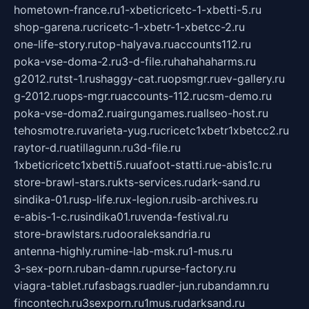
hometown-france.ru
1-xbeticricetc-1-xbetti-5.ru
shop-garena.ru
cricetc-1-xbetr-1-xbetcc-2.ru
one-life-story.ru
top-halyava.ru
accounts112.ru
poka-vse-doma-2.ru
3-d-file.ru
hahahaharms.ru
g2012.ru
tst-1.ru
shaggy-cat.ru
opsmgr.ru
ev-gallery.ru
g-2012.ru
ops-mgr.ru
accounts-112.ru
csm-demo.ru
poka-vse-doma2.ru
airgungames.ru
allseo-host.ru
tehosmotre.ru
varieta-yug.ru
cricetc1xbetr1xbetcc2.ru
raytor-d.ru
atillagunn.ru
3d-file.ru
1xbeticricetc1xbetti5.ru
uafoot-statti.ru
e-abis1c.ru
store-brawl-stars.ru
kts-services.ru
dark-sand.ru
sindika-01.ru
sp-life.ru
x-legion.ru
sib-archives.ru
e-abis-1-c.ru
sindika01.ru
venda-festival.ru
store-brawlstars.ru
dooraleksandria.ru
antenna-highly.ru
mine-lab-msk.ru
1-mus.ru
3-sex-porn.ru
ban-damn.ru
purse-factory.ru
viagra-tablet.ru
fasbags.ru
adler-jun.ru
bandamn.ru
fincontech.ru
3sexporn.ru
1mus.ru
darksand.ru