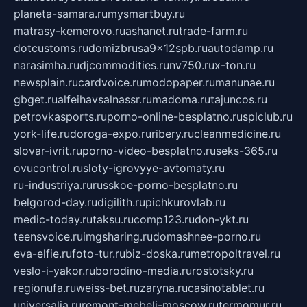
planeta-samara.ru
mysmartbuy.ru
matrasy-kemerovo.ru
ashanet.ru
trade-farm.ru
dotcustoms.ru
domizbrusa9x12spb.ru
autodamp.ru
narasimha.ru
djcommodities.ru
nv750.ru
x-ton.ru
newsplain.ru
cardvoice.ru
modopaper.ru
manunae.ru
gbget.ru
alfeihavsalnassr.ru
madoma.ru
tajuncos.ru
petrovkasports.ru
porno-online-besplatno.ru
splclub.ru
york-life.ru
doroga-expo.ru
ribery.ru
cleanmedicine.ru
slovar-ivrit.ru
porno-video-besplatno.ru
seks-365.ru
ovucontrol.ru
sloty-igrovyye-avtomaty.ru
ru-industriya.ru
russkoe-porno-besplatno.ru
belgorod-day.ru
digilith.ru
pichkurovlab.ru
medic-today.ru
taksu.ru
comp123.ru
don-ykt.ru
teensvoice.ru
imgsharing.ru
domashnee-porno.ru
eva-elfie.ru
foto-tur.ru
biz-doska.ru
metropoltravel.ru
veslo-i-yakor.ru
borodino-media.ru
rostotsky.ru
regionufa.ru
weiss-bet.ru
zaryna.ru
casinotablet.ru
universalia.ru
remont-mebeli-moscow.ru
termomur.ru