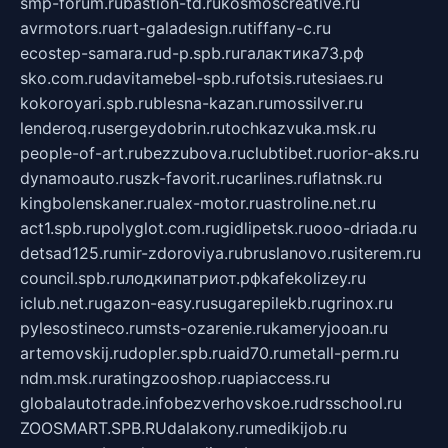
smp-forum.ru
bastion-td.ru
kosmoscreative.ru
avrmotors.ru
art-galadesign.ru
tiffany-c.ru
ecostep-samara.ru
d-p.spb.ru
галактика73.рф
sko.com.ru
davitamebel-spb.ru
fotsis.ru
tesiaes.ru
kokoroyari.spb.ru
blesna-kazan.ru
mossilver.ru
lenderoq.ru
sergeydobrin.ru
tochkazvuka.msk.ru
people-of-art.ru
bezzubova.ru
clubtibet.ru
orior-aks.ru
dynamoauto.ru
szk-favorit.ru
carlines.ru
flatnsk.ru
kingbolenskaner.ru
alex-motor.ru
astroline.net.ru
act1.spb.ru
polyglot.com.ru
gidlipetsk.ru
ooo-driada.ru
detsad125.ru
mir-zdoroviya.ru
bruslanovo.ru
siterem.ru
council.spb.ru
лодкипатриот.рф
kafekolizey.ru
iclub.net.ru
gazon-easy.ru
sugarepilekb.ru
grinox.ru
pylesostineco.ru
msts-ozarenie.ru
kameryjooan.ru
artemovskij.ru
dopler.spb.ru
aid70.ru
metall-perm.ru
ndm.msk.ru
ratingzooshop.ru
apiaccess.ru
globalautotrade.info
bezverhovskoe.ru
drsschool.ru
ZOOSMART.SPB.RU
dalakony.ru
medikijob.ru