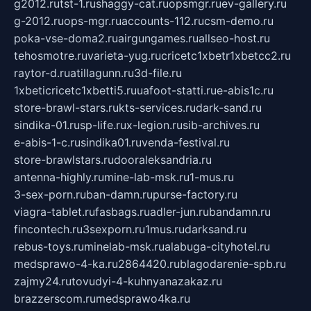
g2012.ru
tst-1.ru
shaggy-cat.ru
opsmgr.ru
ev-gallery.ru
g-2012.ru
ops-mgr.ru
accounts-112.ru
csm-demo.ru
poka-vse-doma2.ru
airgungames.ru
allseo-host.ru
tehosmotre.ru
varieta-yug.ru
cricetc1xbetr1xbetcc2.ru
raytor-d.ru
atillagunn.ru
3d-file.ru
1xbeticricetc1xbetti5.ru
uafoot-statti.ru
e-abis1c.ru
store-brawl-stars.ru
kts-services.ru
dark-sand.ru
sindika-01.ru
sp-life.ru
x-legion.ru
sib-archives.ru
e-abis-1-c.ru
sindika01.ru
venda-festival.ru
store-brawlstars.ru
dooraleksandria.ru
antenna-highly.ru
mine-lab-msk.ru
1-mus.ru
3-sex-porn.ru
ban-damn.ru
purse-factory.ru
viagra-tablet.ru
fasbags.ru
adler-jun.ru
bandamn.ru
fincontech.ru
3sexporn.ru
1mus.ru
darksand.ru
rebus-toys.ru
minelab-msk.ru
alabuga-cityhotel.ru
medsprawo-4-ka.ru
2864420.ru
blagodarenie-spb.ru
zajmy24.ru
tovudyi-4-kuhnyanazakaz.ru
brazzerscom.ru
medsprawo4ka.ru