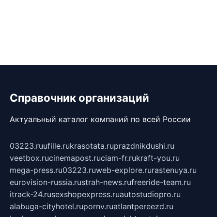
Справочник организаций
Актуальный каталог компаний по всей России
03223.ru
ufille.ru
krasotata.ru
prazdnikdushi.ru
veetbox.ru
cinemapost.ru
ciam-fr.ru
kraft-you.ru
mega-press.ru
03223.ru
web-explore.ru
rastenuya.ru
eurovision-russia.ru
strah-news.ru
freeride-team.ru
itrack-24.ru
sexshopexpress.ru
autostudiopro.ru
alabuga-cityhotel.ru
pornv.ru
atlantpereezd.ru