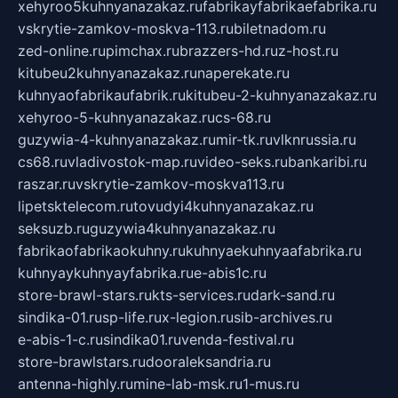
xehyroo5kuhnyanazakaz.ru
fabrikayfabrikaefabrika.ru
vskrytie-zamkov-moskva-113.ru
biletnadom.ru
zed-online.ru
pimchax.ru
brazzers-hd.ru
z-host.ru
kitubeu2kuhnyanazakaz.ru
naperekate.ru
kuhnyaofabrikaufabrik.ru
kitubeu-2-kuhnyanazakaz.ru
xehyroo-5-kuhnyanazakaz.ru
cs-68.ru
guzywia-4-kuhnyanazakaz.ru
mir-tk.ru
vlknrussia.ru
cs68.ru
vladivostok-map.ru
video-seks.ru
bankaribi.ru
raszar.ru
vskrytie-zamkov-moskva113.ru
lipetsktelecom.ru
tovudyi4kuhnyanazakaz.ru
seksuzb.ru
guzywia4kuhnyanazakaz.ru
fabrikaofabrikaokuhny.ru
kuhnyaekuhnyaafabrika.ru
kuhnyaykuhnyayfabrika.ru
e-abis1c.ru
store-brawl-stars.ru
kts-services.ru
dark-sand.ru
sindika-01.ru
sp-life.ru
x-legion.ru
sib-archives.ru
e-abis-1-c.ru
sindika01.ru
venda-festival.ru
store-brawlstars.ru
dooraleksandria.ru
antenna-highly.ru
mine-lab-msk.ru
1-mus.ru