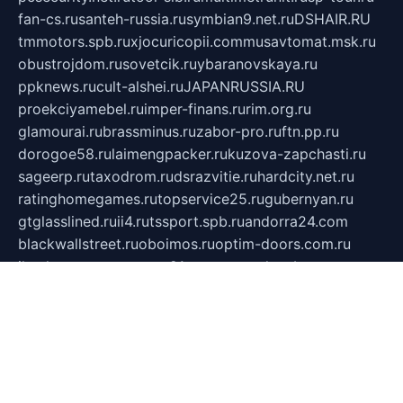
fan-cs.ru
santeh-russia.ru
symbian9.net.ru
DSHAIR.RU
tmmotors.spb.ru
xjocuricopii.com
musavtomat.msk.ru
obustrojdom.ru
sovetcik.ru
ybaranovskaya.ru
ppknews.ru
cult-alshei.ru
JAPANRUSSIA.RU
proekciyamebel.ru
imper-finans.ru
rim.org.ru
glamourai.ru
brassminus.ru
zabor-pro.ru
ftn.pp.ru
dorogoe58.ru
laimengpacker.ru
kuzova-zapchasti.ru
sageerp.ru
taxodrom.ru
dsrazvitie.ru
hardcity.net.ru
ratinghomegames.ru
topservice25.ru
gubernyan.ru
gtglasslined.ru
ii4.ru
tssport.spb.ru
andorra24.com
blackwallstreet.ru
oboimos.ru
optim-doors.com.ru
ikuch.ru
nycr.org.ru
npa21.ru
vremya-ch.spb.ru
desert000.ru
ivtorgi.ru
ifiori.ru
catalog-statei.ru
dcv.org.ru
spetsmaster174.ru
ipkameryhiseeu.ru
dum26.ru
ruspol.spb.ru
fr-opendp.ru
kam-solnyshko.ru
cheyenne-arapaho.ru
sevzapmetal.spb.ru
ted-lapidus.spb.ru
parasite-eliminator.ru
sigma-complete.ru
modernworld.ru
dama-moda.ru