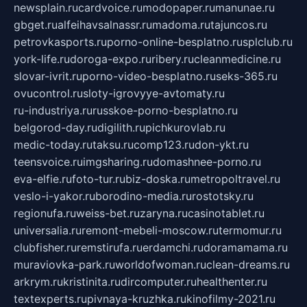
newsplain.ru
cardvoice.ru
modopaper.ru
manunae.ru
gbget.ru
alfeihavsalnassr.ru
madoma.ru
tajuncos.ru
petrovkasports.ru
porno-online-besplatno.ru
splclub.ru
york-life.ru
doroga-expo.ru
ribery.ru
cleanmedicine.ru
slovar-ivrit.ru
porno-video-besplatno.ru
seks-365.ru
ovucontrol.ru
sloty-igrovyye-avtomaty.ru
ru-industriya.ru
russkoe-porno-besplatno.ru
belgorod-day.ru
digilith.ru
pichkurovlab.ru
medic-today.ru
taksu.ru
comp123.ru
don-ykt.ru
teensvoice.ru
imgsharing.ru
domashnee-porno.ru
eva-elfie.ru
foto-tur.ru
biz-doska.ru
metropoltravel.ru
veslo-i-yakor.ru
borodino-media.ru
rostotsky.ru
regionufa.ru
weiss-bet.ru
zaryna.ru
casinotablet.ru
universalia.ru
remont-mebeli-moscow.ru
termomur.ru
clubfisher.ru
remstirufa.ru
erdamchi.ru
doramamama.ru
muraviovka-park.ru
worldofwoman.ru
clean-dreams.ru
arkrym.ru
kristinita.ru
dircomputer.ru
healthenter.ru
textexperts.ru
pivnaya-kruzhka.ru
kinofilmy-2021.ru