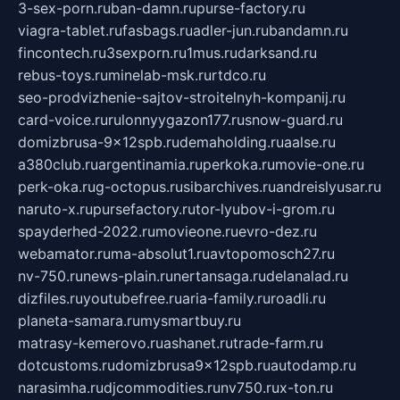
3-sex-porn.ru
ban-damn.ru
purse-factory.ru
viagra-tablet.ru
fasbags.ru
adler-jun.ru
bandamn.ru
fincontech.ru
3sexporn.ru
1mus.ru
darksand.ru
rebus-toys.ru
minelab-msk.ru
rtdco.ru
seo-prodvizhenie-sajtov-stroitelnyh-kompanij.ru
card-voice.ru
rulonnyygazon177.ru
snow-guard.ru
domizbrusa-9x12spb.ru
demaholding.ru
aalse.ru
a380club.ru
argentinamia.ru
perkoka.ru
movie-one.ru
perk-oka.ru
g-octopus.ru
sibarchives.ru
andreislyusar.ru
naruto-x.ru
pursefactory.ru
tor-lyubov-i-grom.ru
spayderhed-2022.ru
movieone.ru
evro-dez.ru
webamator.ru
ma-absolut1.ru
avtopomosch27.ru
nv-750.ru
news-plain.ru
nertansaga.ru
delanalad.ru
dizfiles.ru
youtubefree.ru
aria-family.ru
roadli.ru
planeta-samara.ru
mysmartbuy.ru
matrasy-kemerovo.ru
ashanet.ru
trade-farm.ru
dotcustoms.ru
domizbrusa9x12spb.ru
autodamp.ru
narasimha.ru
djcommodities.ru
nv750.ru
x-ton.ru