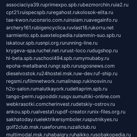
associaciya39.ru
primexpo.spb.ru
bezmorchin.ru
ia2.ru
cpt21.ru
ispecspb.ru
regahost.ru
kolosok-elita.ru
tae-kwon.ru
consrio.com.ru
insiam.ru
avegainfo.ru
archery161.ru
bigencyclica.ru
vlast16.ru
korru.net
sarmiento.spb.su
extelopedia.ru
lammin-suo.spb.ru
iskatour.spb.ru
snpi.org.ru
running-line.ru
krygeva-spa.ru
chel.net.ru
rust-loco.ru
dugshop.ru
hl-beta.spb.ru
school494.spb.ru
mymubaby.ru
epoha-metalband.ru
ngr.spb.ru
rusgosnews.com
dieselvostok.ru
24hostel.msk.ru
w-dev.ru
f-ship.ru
regsmi.ru
filmnetwork.ru
malinasp.ru
kinosvin.ru
h2o-salon.ru
malutkayork.ru
deltaprim.spb.ru
tango-perm.ru
gooddir.ru
sgv.su
multiki-online.com
webkrasotki.com
cherinvest.ru
detskiy-ostrov.ru
ankou.spb.ru
alvesta1.ru
pdf-creator.ru
nix-files.org.ru
sakhatoday.ru
elektrikersymboler.ru
sputnikyes.ru
golf2club.msk.ru
aeforums.ru
zallclub.ru
multimodal.msk.ru
habaigry.ru
haikko.ru
sobakopedia.ru