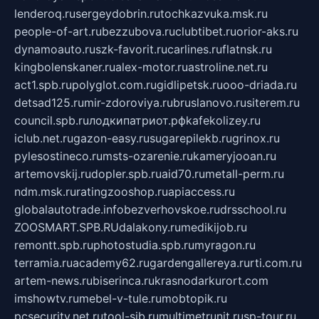
lenderoq.ru
sergeydobrin.ru
tochkazvuka.msk.ru
people-of-art.ru
bezzubova.ru
clubtibet.ru
orior-aks.ru
dynamoauto.ru
szk-favorit.ru
carlines.ru
flatnsk.ru
kingbolenskaner.ru
alex-motor.ru
astroline.net.ru
act1.spb.ru
polyglot.com.ru
gidlipetsk.ru
ooo-driada.ru
detsad125.ru
mir-zdoroviya.ru
bruslanovo.ru
siterem.ru
council.spb.ru
лодкипатриот.рф
kafekolizey.ru
iclub.net.ru
gazon-easy.ru
sugarepilekb.ru
grinox.ru
pylesostineco.ru
msts-ozarenie.ru
kameryjooan.ru
artemovskij.ru
dopler.spb.ru
aid70.ru
metall-perm.ru
ndm.msk.ru
ratingzooshop.ru
apiaccess.ru
globalautotrade.info
bezverhovskoe.ru
drsschool.ru
ZOOSMART.SPB.RU
dalakony.ru
medikijob.ru
remontt.spb.ru
photostudia.spb.ru
myragon.ru
terramia.ru
academy62.ru
gardengallereya.ru
rti.com.ru
artem-news.ru
biserinca.ru
krasnodarkurort.com
imshowtv.ru
mebel-v-tule.ru
mobtopik.ru
pcsecurity.net.ru
tool-sib.ru
multimetrunit.ru
sp-tour.ru