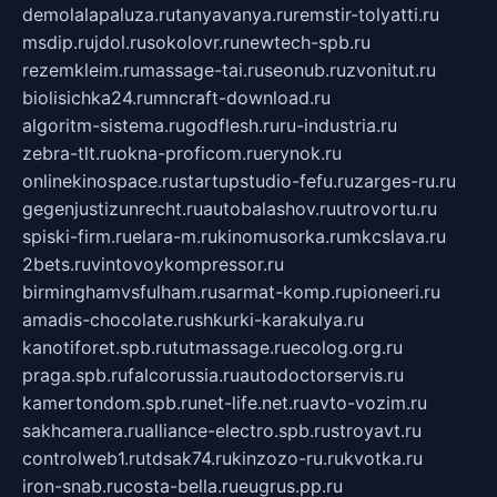
demolalapaluza.ru
tanyavanya.ru
remstir-tolyatti.ru
msdip.ru
jdol.ru
sokolovr.ru
newtech-spb.ru
rezemkleim.ru
massage-tai.ru
seonub.ru
zvonitut.ru
biolisichka24.ru
mncraft-download.ru
algoritm-sistema.ru
godflesh.ru
ru-industria.ru
zebra-tlt.ru
okna-proficom.ru
erynok.ru
onlinekinospace.ru
startupstudio-fefu.ru
zarges-ru.ru
gegenjustizunrecht.ru
autobalashov.ru
utrovortu.ru
spiski-firm.ru
elara-m.ru
kinomusorka.ru
mkcslava.ru
2bets.ru
vintovoykompressor.ru
birminghamvsfulham.ru
sarmat-komp.ru
pioneeri.ru
amadis-chocolate.ru
shkurki-karakulya.ru
kanotiforet.spb.ru
tutmassage.ru
ecolog.org.ru
praga.spb.ru
falcorussia.ru
autodoctorservis.ru
kamertondom.spb.ru
net-life.net.ru
avto-vozim.ru
sakhcamera.ru
alliance-electro.spb.ru
stroyavt.ru
controlweb1.ru
tdsak74.ru
kinzozo-ru.ru
kvotka.ru
iron-snab.ru
costa-bella.ru
eugrus.pp.ru