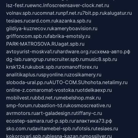
isz-fest.ru
ewnc.info
screensaver-clock.net.ru
volnav.spb.ru
comnat.ru
npf.net.ru
7bit.pp.ru
kalugatur.ru
tesiaes.ru
card.com.ru
kazanka.spb.ru
gildiya-kuznecov.ru
kameryboavision.ru
griffoncom.spb.ru
fabrika-emotsiy.ru
PARK-MATROSOVA.RU
agat.spb.ru
avtoyurist-moskva1.ru
hardware.org.ru
схема-авто.рф
dg-lab.ru
angrup.ru
recruiter.spb.ru
music8.spb.ru
krsk124.ru
kubok.spb.ru
romanofforex.ru
analitikaplus.ru
spyonline.ru
zosikamery.ru
sloboda-ural.pp.ru
AUTO-COM.SU
hohota.net
alimy.ru
online-z.com
aromat-vostoka.ru
otdelkaexp.ru
mobilvest.ru
bbd.net.ru
mebelshop.msk.ru
smp-forum.ru
bastion-td.ru
kosmoscreative.ru
avrmotors.ru
art-galadesign.ru
tiffany-c.ru
ecostep-samara.ru
d-p.spb.ru
галактика73.рф
sko.com.ru
davitamebel-spb.ru
fotsis.ru
tesiaes.ru
kokoroyari.spb.ru
blesna-kazan.ru
mossilver.ru