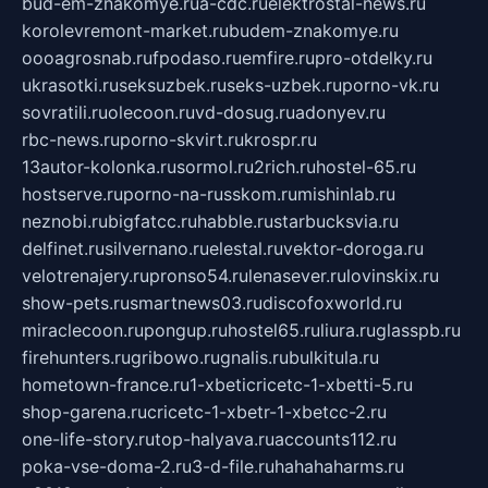
bud-em-znakomye.ru
a-cdc.ru
elektrostal-news.ru
korolevremont-market.ru
budem-znakomye.ru
oooagrosnab.ru
fpodaso.ru
emfire.ru
pro-otdelky.ru
ukrasotki.ru
seksuzbek.ru
seks-uzbek.ru
porno-vk.ru
sovratili.ru
olecoon.ru
vd-dosug.ru
adonyev.ru
rbc-news.ru
porno-skvirt.ru
krospr.ru
13autor-kolonka.ru
sormol.ru
2rich.ru
hostel-65.ru
hostserve.ru
porno-na-russkom.ru
mishinlab.ru
neznobi.ru
bigfatcc.ru
habble.ru
starbucksvia.ru
delfinet.ru
silvernano.ru
elestal.ru
vektor-doroga.ru
velotrenajery.ru
pronso54.ru
lenasever.ru
lovinskix.ru
show-pets.ru
smartnews03.ru
discofoxworld.ru
miraclecoon.ru
pongup.ru
hostel65.ru
liura.ru
glasspb.ru
firehunters.ru
gribowo.ru
gnalis.ru
bulkitula.ru
hometown-france.ru
1-xbeticricetc-1-xbetti-5.ru
shop-garena.ru
cricetc-1-xbetr-1-xbetcc-2.ru
one-life-story.ru
top-halyava.ru
accounts112.ru
poka-vse-doma-2.ru
3-d-file.ru
hahahaharms.ru