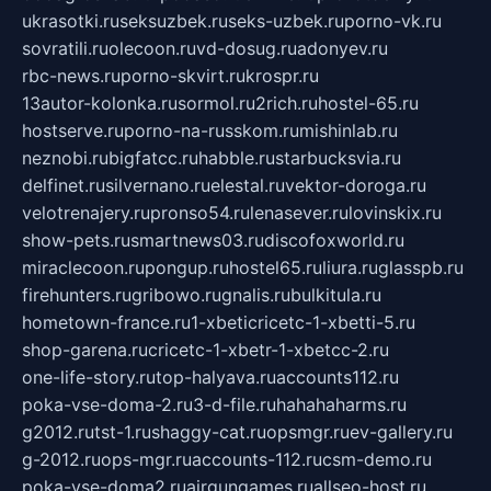
ukrasotki.ru
seksuzbek.ru
seks-uzbek.ru
porno-vk.ru
sovratili.ru
olecoon.ru
vd-dosug.ru
adonyev.ru
rbc-news.ru
porno-skvirt.ru
krospr.ru
13autor-kolonka.ru
sormol.ru
2rich.ru
hostel-65.ru
hostserve.ru
porno-na-russkom.ru
mishinlab.ru
neznobi.ru
bigfatcc.ru
habble.ru
starbucksvia.ru
delfinet.ru
silvernano.ru
elestal.ru
vektor-doroga.ru
velotrenajery.ru
pronso54.ru
lenasever.ru
lovinskix.ru
show-pets.ru
smartnews03.ru
discofoxworld.ru
miraclecoon.ru
pongup.ru
hostel65.ru
liura.ru
glasspb.ru
firehunters.ru
gribowo.ru
gnalis.ru
bulkitula.ru
hometown-france.ru
1-xbeticricetc-1-xbetti-5.ru
shop-garena.ru
cricetc-1-xbetr-1-xbetcc-2.ru
one-life-story.ru
top-halyava.ru
accounts112.ru
poka-vse-doma-2.ru
3-d-file.ru
hahahaharms.ru
g2012.ru
tst-1.ru
shaggy-cat.ru
opsmgr.ru
ev-gallery.ru
g-2012.ru
ops-mgr.ru
accounts-112.ru
csm-demo.ru
poka-vse-doma2.ru
airgungames.ru
allseo-host.ru