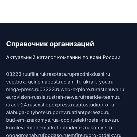
Справочник организаций
Актуальный каталог компаний по всей России
03223.ru
ufille.ru
krasotata.ru
prazdnikdushi.ru
veetbox.ru
cinemapost.ru
ciam-fr.ru
kraft-you.ru
mega-press.ru
03223.ru
web-explore.ru
rastenuya.ru
eurovision-russia.ru
strah-news.ru
freeride-team.ru
itrack-24.ru
sexshopexpress.ru
autostudiopro.ru
alabuga-cityhotel.ru
pornv.ru
atlantpereezd.ru
bud-em-znakomye.ru
a-cdc.ru
elektrostal-news.ru
korolevremont-market.ru
budem-znakomye.ru
oooagrosnab.ru
fpodaso.ru
emfire.ru
pro-otdelky.ru