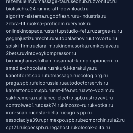
rezemkleim.ru
massage-tai.ru
seonub.ru
zvonitut.ru
biolisichka24.ru
mncraft-download.ru
algoritm-sistema.ru
godflesh.ru
ru-industria.ru
zebra-tlt.ru
okna-proficom.ru
erynok.ru
onlinekinospace.ru
startupstudio-fefu.ru
zarges-ru.ru
gegenjustizunrecht.ru
autobalashov.ru
utrovortu.ru
spiski-firm.ru
elara-m.ru
kinomusorka.ru
mkcslava.ru
2bets.ru
vintovoykompressor.ru
birminghamvsfulham.ru
sarmat-komp.ru
pioneeri.ru
amadis-chocolate.ru
shkurki-karakulya.ru
kanotiforet.spb.ru
tutmassage.ru
ecolog.org.ru
praga.spb.ru
falcorussia.ru
autodoctorservis.ru
kamertondom.spb.ru
net-life.net.ru
avto-vozim.ru
sakhcamera.ru
alliance-electro.spb.ru
stroyavt.ru
controlweb1.ru
tdsak74.ru
kinzozo-ru.ru
kvotka.ru
iron-snab.ru
costa-bella.ru
eugrus.pp.ru
associaciya39.ru
primexpo.spb.ru
bezmorchin.ru
ia2.ru
cpt21.ru
ispecspb.ru
regahost.ru
kolosok-elita.ru