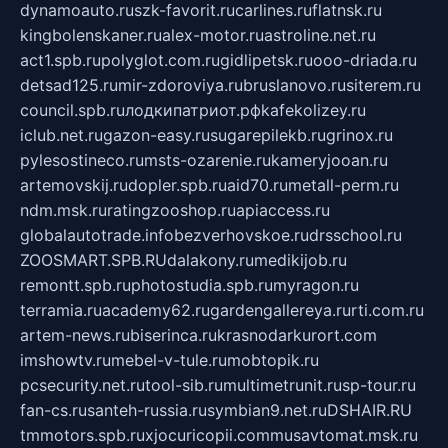
dynamoauto.ru
szk-favorit.ru
carlines.ru
flatnsk.ru
kingbolenskaner.ru
alex-motor.ru
astroline.net.ru
act1.spb.ru
polyglot.com.ru
gidlipetsk.ru
ooo-driada.ru
detsad125.ru
mir-zdoroviya.ru
bruslanovo.ru
siterem.ru
council.spb.ru
лодкипатриот.рф
kafekolizey.ru
iclub.net.ru
gazon-easy.ru
sugarepilekb.ru
grinox.ru
pylesostineco.ru
msts-ozarenie.ru
kameryjooan.ru
artemovskij.ru
dopler.spb.ru
aid70.ru
metall-perm.ru
ndm.msk.ru
ratingzooshop.ru
apiaccess.ru
globalautotrade.info
bezverhovskoe.ru
drsschool.ru
ZOOSMART.SPB.RU
dalakony.ru
medikijob.ru
remontt.spb.ru
photostudia.spb.ru
myragon.ru
terramia.ru
academy62.ru
gardengallereya.ru
rti.com.ru
artem-news.ru
biserinca.ru
krasnodarkurort.com
imshowtv.ru
mebel-v-tule.ru
mobtopik.ru
pcsecurity.net.ru
tool-sib.ru
multimetrunit.ru
sp-tour.ru
fan-cs.ru
santeh-russia.ru
symbian9.net.ru
DSHAIR.RU
tmmotors.spb.ru
xjocuricopii.com
musavtomat.msk.ru