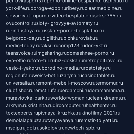
petrovkasports.ru
porno-online-besplatno.ru
splclub.ru
york-life.ru
doroga-expo.ru
ribery.ru
cleanmedicine.ru
slovar-ivrit.ru
porno-video-besplatno.ru
seks-365.ru
ovucontrol.ru
sloty-igrovyye-avtomaty.ru
ru-industriya.ru
russkoe-porno-besplatno.ru
belgorod-day.ru
digilith.ru
pichkurovlab.ru
medic-today.ru
taksu.ru
comp123.ru
don-ykt.ru
teensvoice.ru
imgsharing.ru
domashnee-porno.ru
eva-elfie.ru
foto-tur.ru
biz-doska.ru
metropoltravel.ru
veslo-i-yakor.ru
borodino-media.ru
rostotsky.ru
regionufa.ru
weiss-bet.ru
zaryna.ru
casinotablet.ru
universalia.ru
remont-mebeli-moscow.ru
termomur.ru
clubfisher.ru
remstirufa.ru
erdamchi.ru
doramamama.ru
muraviovka-park.ru
worldofwoman.ru
clean-dreams.ru
arkrym.ru
kristinita.ru
dircomputer.ru
healthenter.ru
textexperts.ru
pivnaya-kruzhka.ru
kinofilmy-2021.ru
demolalapaluza.ru
tanyavanya.ru
remstir-tolyatti.ru
msdip.ru
jdol.ru
sokolovr.ru
newtech-spb.ru