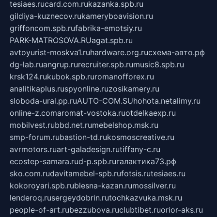
tesiaes.ru
card.com.ru
kazanka.spb.ru
gildiya-kuznecov.ru
kameryboavision.ru
griffoncom.spb.ru
fabrika-emotsiy.ru
PARK-MATROSOVA.RU
agat.spb.ru
avtoyurist-moskva1.ru
hardware.org.ru
схема-авто.рф
dg-lab.ru
angrup.ru
recruiter.spb.ru
music8.spb.ru
krsk124.ru
kubok.spb.ru
romanofforex.ru
analitikaplus.ru
spyonline.ru
zosikamery.ru
sloboda-ural.pp.ru
AUTO-COM.SU
hohota.net
alimy.ru
online-z.com
aromat-vostoka.ru
otdelkaexp.ru
mobilvest.ru
bbd.net.ru
mebelshop.msk.ru
smp-forum.ru
bastion-td.ru
kosmoscreative.ru
avrmotors.ru
art-galadesign.ru
tiffany-c.ru
ecostep-samara.ru
d-p.spb.ru
галактика73.рф
sko.com.ru
davitamebel-spb.ru
fotsis.ru
tesiaes.ru
kokoroyari.spb.ru
blesna-kazan.ru
mossilver.ru
lenderoq.ru
sergeydobrin.ru
tochkazvuka.msk.ru
people-of-art.ru
bezzubova.ru
clubtibet.ru
orior-aks.ru