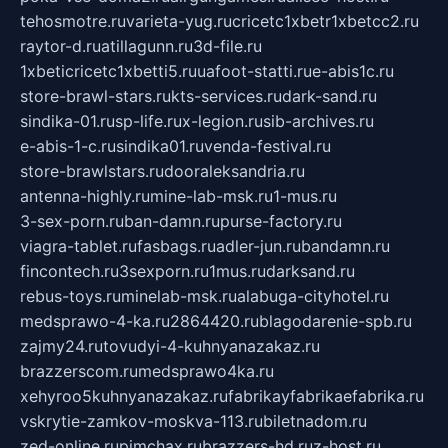
tehosmotre.ru
varieta-yug.ru
cricetc1xbetr1xbetcc2.ru
raytor-d.ru
atillagunn.ru
3d-file.ru
1xbeticricetc1xbetti5.ru
uafoot-statti.ru
e-abis1c.ru
store-brawl-stars.ru
kts-services.ru
dark-sand.ru
sindika-01.ru
sp-life.ru
x-legion.ru
sib-archives.ru
e-abis-1-c.ru
sindika01.ru
venda-festival.ru
store-brawlstars.ru
dooraleksandria.ru
antenna-highly.ru
mine-lab-msk.ru
1-mus.ru
3-sex-porn.ru
ban-damn.ru
purse-factory.ru
viagra-tablet.ru
fasbags.ru
adler-jun.ru
bandamn.ru
fincontech.ru
3sexporn.ru
1mus.ru
darksand.ru
rebus-toys.ru
minelab-msk.ru
alabuga-cityhotel.ru
medsprawo-4-ka.ru
2864420.ru
blagodarenie-spb.ru
zajmy24.ru
tovudyi-4-kuhnyanazakaz.ru
brazzerscom.ru
medsprawo4ka.ru
xehyroo5kuhnyanazakaz.ru
fabrikayfabrikaefabrika.ru
vskrytie-zamkov-moskva-113.ru
biletnadom.ru
zed-online.ru
pimchax.ru
brazzers-hd.ru
z-host.ru