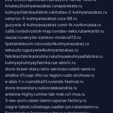
kitubeu2kuhnyanazakaz.ru
naperekate.ru
kuhnyaofabrikaufabrik.ru
kitubeu-2-kuhnyanazakaz.ru
xehyroo-5-kuhnyanazakaz.ru
cs-68.ru
guzywia-4-kuhnyanazakaz.ru
mir-tk.ru
vlknrussia.ru
cs68.ru
vladivostok-map.ru
video-seks.ru
bankaribi.ru
raszar.ru
vskrytie-zamkov-moskva113.ru
lipetsktelecom.ru
tovudyi4kuhnyanazakaz.ru
seksuzb.ru
guzywia4kuhnyanazakaz.ru
fabrikaofabrikaokuhny.ru
kuhnyaekuhnyaafabrika.ru
kuhnyaykuhnyayfabrika.ru
e-abis1c.ru
store-brawl-stars.ru
kts-services.ru
dark-sand.ru
sindika-01.ru
sp-life.ru
x-legion.ru
sib-archives.ru
e-abis-1-c.ru
sindika01.ru
venda-festival.ru
store-brawlstars.ru
dooraleksandria.ru
antenna-highly.ru
mine-lab-msk.ru
1-mus.ru
3-sex-porn.ru
ban-damn.ru
purse-factory.ru
viagra-tablet.ru
fasbags.ru
adler-jun.ru
bandamn.ru