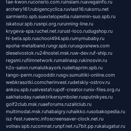
tae-kwon.ru
consrio.com.ru
insiam.ru
avegainfo.ru
archery161.ru
bigencyclica.ru
vlast16.ru
korru.net
sarmiento.spb.su
extelopedia.ru
lammin-suo.spb.ru
iskatour.spb.ru
snpi.org.ru
running-line.ru
krygeva-spa.ru
chel.net.ru
rust-loco.ru
dugshop.ru
hl-beta.spb.ru
school494.spb.ru
mymubaby.ru
epoha-metalband.ru
ngr.spb.ru
rusgosnews.com
dieselvostok.ru
24hostel.msk.ru
w-dev.ru
f-ship.ru
regsmi.ru
filmnetwork.ru
malinasp.ru
kinosvin.ru
h2o-salon.ru
malutkayork.ru
deltaprim.spb.ru
tango-perm.ru
gooddir.ru
sgv.su
multiki-online.com
webkrasotki.com
cherinvest.ru
detskiy-ostrov.ru
ankou.spb.ru
alvesta1.ru
pdf-creator.ru
nix-files.org.ru
sakhatoday.ru
elektrikersymboler.ru
sputnikyes.ru
golf2club.msk.ru
aeforums.ru
zallclub.ru
multimodal.msk.ru
habaigry.ru
haikko.ru
sobakopedia.ru
isz-fest.ru
ewnc.info
screensaver-clock.net.ru
volnav.spb.ru
comnat.ru
npf.net.ru
7bit.pp.ru
kalugatur.ru