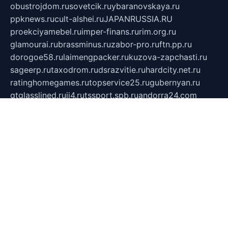
obustrojdom.ru
sovetcik.ru
ybaranovskaya.ru
ppknews.ru
cult-alshei.ru
JAPANRUSSIA.RU
proekciyamebel.ru
imper-finans.ru
rim.org.ru
glamourai.ru
brassminus.ru
zabor-pro.ru
ftn.pp.ru
dorogoe58.ru
laimengpacker.ru
kuzova-zapchasti.ru
sageerp.ru
taxodrom.ru
dsrazvitie.ru
hardcity.net.ru
ratinghomegames.ru
topservice25.ru
gubernyan.ru
gtglasslined.ru
ii4.ru
tssport.spb.ru
andorra24.com
blackwallstreet.ru
oboimos.ru
optim-doors.com.ru
ikuch.ru
nycr.org.ru
npa21.ru
vremya-ch.spb.ru
desert000.ru
ivtorgi.ru
ifiori.ru
catalog-statei.ru
dcv.org.ru
spetsmaster174.ru
ipkameryhiseeu.ru
dum26.ru
ruspol.spb.ru
fr-opendp.ru
kam-solnyshko.ru
cheyenne-arapaho.ru
sevzapmetal.spb.ru
ted-lapidus.spb.ru
parasite-eliminator.ru
sigma-complete.ru
modernworld.ru
dama-moda.ru
eholot-group.ru
sk-nvkz.ru
DRONGOLD.RU
democratia2.ru
i-farmer.ru
mass-sport.org