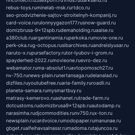
fincontech.ru
3sexporn.ru
1mus.ru
darksand.ru
rebus-toys.ru
minelab-msk.ru
rtdco.ru
seo-prodvizhenie-sajtov-stroitelnyh-kompanij.ru
card-voice.ru
rulonnyygazon177.ru
snow-guard.ru
domizbrusa-9x12spb.ru
demaholding.ru
aalse.ru
a380club.ru
argentinamia.ru
perkoka.ru
movie-one.ru
perk-oka.ru
g-octopus.ru
sibarchives.ru
andreislyusar.ru
naruto-x.ru
pursefactory.ru
tor-lyubov-i-grom.ru
spayderhed-2022.ru
movieone.ru
evro-dez.ru
webamator.ru
ma-absolut1.ru
avtopomosch27.ru
nv-750.ru
news-plain.ru
nertansaga.ru
delanalad.ru
dizfiles.ru
youtubefree.ru
aria-family.ru
roadli.ru
planeta-samara.ru
mysmartbuy.ru
matrasy-kemerovo.ru
ashanet.ru
trade-farm.ru
dotcustoms.ru
domizbrusa9x12spb.ru
autodamp.ru
narasimha.ru
djcommodities.ru
nv750.ru
x-ton.ru
newsplain.ru
cardvoice.ru
modopaper.ru
manunae.ru
gbget.ru
alfeihavsalnassr.ru
madoma.ru
tajuncos.ru