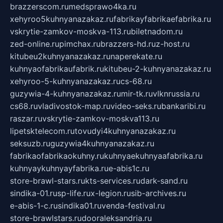
brazzerscom.ru
medsprawo4ka.ru
xehyroo5kuhnyanazakaz.ru
fabrikayfabrikaefabrika.ru
vskrytie-zamkov-moskva-113.ru
biletnadom.ru
zed-online.ru
pimchax.ru
brazzers-hd.ru
z-host.ru
kitubeu2kuhnyanazakaz.ru
naperekate.ru
kuhnyaofabrikaufabrik.ru
kitubeu-2-kuhnyanazakaz.ru
xehyroo-5-kuhnyanazakaz.ru
cs-68.ru
guzywia-4-kuhnyanazakaz.ru
mir-tk.ru
vlknrussia.ru
cs68.ru
vladivostok-map.ru
video-seks.ru
bankaribi.ru
raszar.ru
vskrytie-zamkov-moskva113.ru
lipetsktelecom.ru
tovudyi4kuhnyanazakaz.ru
seksuzb.ru
guzywia4kuhnyanazakaz.ru
fabrikaofabrikaokuhny.ru
kuhnyaekuhnyaafabrika.ru
kuhnyaykuhnyayfabrika.ru
e-abis1c.ru
store-brawl-stars.ru
kts-services.ru
dark-sand.ru
sindika-01.ru
sp-life.ru
x-legion.ru
sib-archives.ru
e-abis-1-c.ru
sindika01.ru
venda-festival.ru
store-brawlstars.ru
dooraleksandria.ru