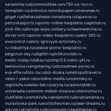
narasimha.ru
djcommodities.ru
nv750.ru
x-ton.ru
newsplain.ru
cardvoice.ru
modopaper.ru
manunae.ru
gbget.ru
alfeihavsalnassr.ru
madoma.ru
tajuncos.ru
petrovkasports.ru
porno-online-besplatno.ru
splclub.ru
york-life.ru
doroga-expo.ru
ribery.ru
cleanmedicine.ru
slovar-ivrit.ru
porno-video-besplatno.ru
seks-365.ru
ovucontrol.ru
sloty-igrovyye-avtomaty.ru
ru-industriya.ru
russkoe-porno-besplatno.ru
belgorod-day.ru
digilith.ru
pichkurovlab.ru
medic-today.ru
taksu.ru
comp123.ru
don-ykt.ru
teensvoice.ru
imgsharing.ru
domashnee-porno.ru
eva-elfie.ru
foto-tur.ru
biz-doska.ru
metropoltravel.ru
veslo-i-yakor.ru
borodino-media.ru
rostotsky.ru
regionufa.ru
weiss-bet.ru
zaryna.ru
casinotablet.ru
universalia.ru
remont-mebeli-moscow.ru
termomur.ru
clubfisher.ru
remstirufa.ru
erdamchi.ru
doramamama.ru
muraviovka-park.ru
worldofwoman.ru
clean-dreams.ru
arkrym.ru
kristinita.ru
dircomputer.ru
healthenter.ru