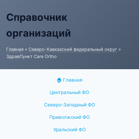
Справочник
организаций
Главная
»
Северо-Кавказский федеральный округ
»
ЗдравПункт Care Ortho
🏠 Главная
Центральный ФО
Северо-Западный ФО
Приволжский ФО
Уральский ФО