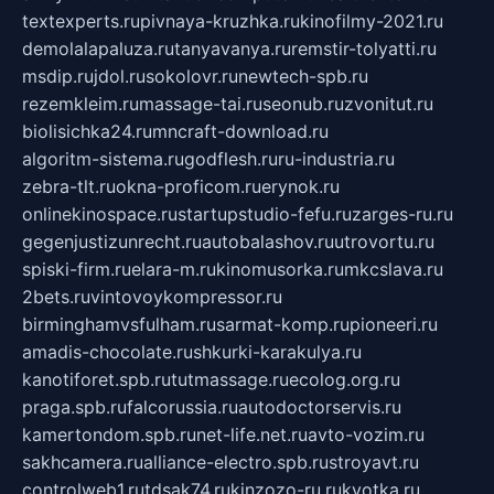
textexperts.ru
pivnaya-kruzhka.ru
kinofilmy-2021.ru
demolalapaluza.ru
tanyavanya.ru
remstir-tolyatti.ru
msdip.ru
jdol.ru
sokolovr.ru
newtech-spb.ru
rezemkleim.ru
massage-tai.ru
seonub.ru
zvonitut.ru
biolisichka24.ru
mncraft-download.ru
algoritm-sistema.ru
godflesh.ru
ru-industria.ru
zebra-tlt.ru
okna-proficom.ru
erynok.ru
onlinekinospace.ru
startupstudio-fefu.ru
zarges-ru.ru
gegenjustizunrecht.ru
autobalashov.ru
utrovortu.ru
spiski-firm.ru
elara-m.ru
kinomusorka.ru
mkcslava.ru
2bets.ru
vintovoykompressor.ru
birminghamvsfulham.ru
sarmat-komp.ru
pioneeri.ru
amadis-chocolate.ru
shkurki-karakulya.ru
kanotiforet.spb.ru
tutmassage.ru
ecolog.org.ru
praga.spb.ru
falcorussia.ru
autodoctorservis.ru
kamertondom.spb.ru
net-life.net.ru
avto-vozim.ru
sakhcamera.ru
alliance-electro.spb.ru
stroyavt.ru
controlweb1.ru
tdsak74.ru
kinzozo-ru.ru
kvotka.ru