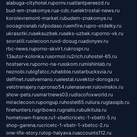
alabuga-cityhotel.ru
pornv.ru
atlantpereezd.ru
bud-em-znakomye.ru
a-cdc.ru
elektrostal-news.ru
korolevremont-market.ru
budem-znakomye.ru
oooagrosnab.ru
fpodaso.ru
emfire.ru
pro-otdelky.ru
ukrasotki.ru
seksuzbek.ru
seks-uzbek.ru
porno-vk.ru
sovratili.ru
olecoon.ru
vd-dosug.ru
adonyev.ru
rbc-news.ru
porno-skvirt.ru
krospr.ru
13autor-kolonka.ru
sormol.ru
2rich.ru
hostel-65.ru
hostserve.ru
porno-na-russkom.ru
mishinlab.ru
neznobi.ru
bigfatcc.ru
habble.ru
starbucksvia.ru
delfinet.ru
silvernano.ru
elestal.ru
vektor-doroga.ru
velotrenajery.ru
pronso54.ru
lenasever.ru
lovinskix.ru
show-pets.ru
smartnews03.ru
discofoxworld.ru
miraclecoon.ru
pongup.ru
hostel65.ru
liura.ru
glasspb.ru
firehunters.ru
gribowo.ru
gnalis.ru
bulkitula.ru
hometown-france.ru
1-xbeticricetc-1-xbetti-5.ru
shop-garena.ru
cricetc-1-xbetr-1-xbetcc-2.ru
one-life-story.ru
top-halyava.ru
accounts112.ru