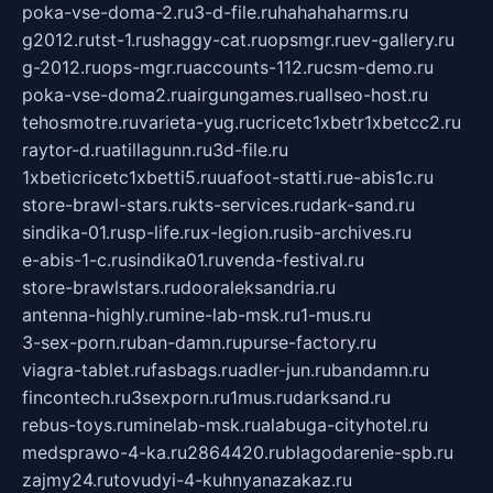
poka-vse-doma-2.ru
3-d-file.ru
hahahaharms.ru
g2012.ru
tst-1.ru
shaggy-cat.ru
opsmgr.ru
ev-gallery.ru
g-2012.ru
ops-mgr.ru
accounts-112.ru
csm-demo.ru
poka-vse-doma2.ru
airgungames.ru
allseo-host.ru
tehosmotre.ru
varieta-yug.ru
cricetc1xbetr1xbetcc2.ru
raytor-d.ru
atillagunn.ru
3d-file.ru
1xbeticricetc1xbetti5.ru
uafoot-statti.ru
e-abis1c.ru
store-brawl-stars.ru
kts-services.ru
dark-sand.ru
sindika-01.ru
sp-life.ru
x-legion.ru
sib-archives.ru
e-abis-1-c.ru
sindika01.ru
venda-festival.ru
store-brawlstars.ru
dooraleksandria.ru
antenna-highly.ru
mine-lab-msk.ru
1-mus.ru
3-sex-porn.ru
ban-damn.ru
purse-factory.ru
viagra-tablet.ru
fasbags.ru
adler-jun.ru
bandamn.ru
fincontech.ru
3sexporn.ru
1mus.ru
darksand.ru
rebus-toys.ru
minelab-msk.ru
alabuga-cityhotel.ru
medsprawo-4-ka.ru
2864420.ru
blagodarenie-spb.ru
zajmy24.ru
tovudyi-4-kuhnyanazakaz.ru