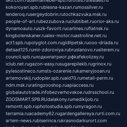
kokoroyari.spb.ru
blesna-kazan.ru
mossilver.ru
lenderoq.ru
sergeydobrin.ru
tochkazvuka.msk.ru
people-of-art.ru
bezzubova.ru
clubtibet.ru
orior-aks.ru
dynamoauto.ru
szk-favorit.ru
carlines.ru
flatnsk.ru
kingbolenskaner.ru
alex-motor.ru
astroline.net.ru
act1.spb.ru
polyglot.com.ru
gidlipetsk.ru
ooo-driada.ru
detsad125.ru
mir-zdoroviya.ru
bruslanovo.ru
siterem.ru
council.spb.ru
лодкипатриот.рф
kafekolizey.ru
iclub.net.ru
gazon-easy.ru
sugarepilekb.ru
grinox.ru
pylesostineco.ru
msts-ozarenie.ru
kameryjooan.ru
artemovskij.ru
dopler.spb.ru
aid70.ru
metall-perm.ru
ndm.msk.ru
ratingzooshop.ru
apiaccess.ru
globalautotrade.info
bezverhovskoe.ru
drsschool.ru
ZOOSMART.SPB.RU
dalakony.ru
medikijob.ru
remontt.spb.ru
photostudia.spb.ru
myragon.ru
terramia.ru
academy62.ru
gardengallereya.ru
rti.com.ru
artem-news.ru
biserinca.ru
krasnodarkurort.com