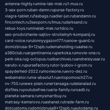
antenna-highly.ru
mine-lab-msk.ru
1-mus.ru
3-sex-porn.ru
ban-damn.ru
purse-factory.ru
viagra-tablet.ru
fasbags.ru
adler-jun.ru
bandamn.ru
fincontech.ru
3sexporn.ru
1mus.ru
darksand.ru
rebus-toys.ru
minelab-msk.ru
rtdco.ru
seo-prodvizhenie-sajtov-stroitelnyh-kompanij.ru
card-voice.ru
rulonnyygazon177.ru
snow-guard.ru
domizbrusa-9x12spb.ru
demaholding.ru
aalse.ru
a380club.ru
argentinamia.ru
perkoka.ru
movie-one.ru
perk-oka.ru
g-octopus.ru
sibarchives.ru
andreislyusar.ru
naruto-x.ru
pursefactory.ru
tor-lyubov-i-grom.ru
spayderhed-2022.ru
movieone.ru
evro-dez.ru
webamator.ru
ma-absolut1.ru
avtopomosch27.ru
nv-750.ru
news-plain.ru
nertansaga.ru
delanalad.ru
dizfiles.ru
youtubefree.ru
aria-family.ru
roadli.ru
planeta-samara.ru
mysmartbuy.ru
matrasy-kemerovo.ru
ashanet.ru
trade-farm.ru
dotcustoms.ru
domizbrusa9x12spb.ru
autodamp.ru