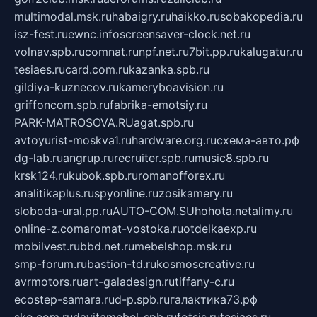
multimodal.msk.ru
habaigry.ru
haikko.ru
sobakopedia.ru
isz-fest.ru
ewnc.info
screensaver-clock.net.ru
volnav.spb.ru
comnat.ru
npf.net.ru
7bit.pp.ru
kalugatur.ru
tesiaes.ru
card.com.ru
kazanka.spb.ru
gildiya-kuznecov.ru
kameryboavision.ru
griffoncom.spb.ru
fabrika-emotsiy.ru
PARK-MATROSOVA.RU
agat.spb.ru
avtoyurist-moskva1.ru
hardware.org.ru
схема-авто.рф
dg-lab.ru
angrup.ru
recruiter.spb.ru
music8.spb.ru
krsk124.ru
kubok.spb.ru
romanofforex.ru
analitikaplus.ru
spyonline.ru
zosikamery.ru
sloboda-ural.pp.ru
AUTO-COM.SU
hohota.net
alimy.ru
online-z.com
aromat-vostoka.ru
otdelkaexp.ru
mobilvest.ru
bbd.net.ru
mebelshop.msk.ru
smp-forum.ru
bastion-td.ru
kosmoscreative.ru
avrmotors.ru
art-galadesign.ru
tiffany-c.ru
ecostep-samara.ru
d-p.spb.ru
галактика73.рф
sko.com.ru
davitamebel-spb.ru
fotsis.ru
tesiaes.ru