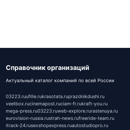
Справочник организаций
Актуальный каталог компаний по всей России
03223.ru
ufille.ru
krasotata.ru
prazdnikdushi.ru
veetbox.ru
cinemapost.ru
ciam-fr.ru
kraft-you.ru
mega-press.ru
03223.ru
web-explore.ru
rastenuya.ru
eurovision-russia.ru
strah-news.ru
freeride-team.ru
itrack-24.ru
sexshopexpress.ru
autostudiopro.ru