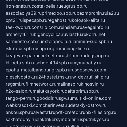
iron-snab.ru
costa-bella.ru
eugrus.pp.ru
associaciya39.ru
primexpo.spb.ru
bezmorchin.ru
ia2.ru
cpt21.ru
ispecspb.ru
regahost.ru
kolosok-elita.ru
tae-kwon.ru
consrio.com.ru
insiam.ru
avegainfo.ru
archery161.ru
bigencyclica.ru
vlast16.ru
korru.net
sarmiento.spb.su
extelopedia.ru
lammin-suo.spb.ru
iskatour.spb.ru
snpi.org.ru
running-line.ru
krygeva-spa.ru
chel.net.ru
rust-loco.ru
dugshop.ru
hl-beta.spb.ru
school494.spb.ru
mymubaby.ru
epoha-metalband.ru
ngr.spb.ru
rusgosnews.com
dieselvostok.ru
24hostel.msk.ru
w-dev.ru
f-ship.ru
regsmi.ru
filmnetwork.ru
malinasp.ru
kinosvin.ru
h2o-salon.ru
malutkayork.ru
deltaprim.spb.ru
tango-perm.ru
gooddir.ru
sgv.su
multiki-online.com
webkrasotki.com
cherinvest.ru
detskiy-ostrov.ru
ankou.spb.ru
alvesta1.ru
pdf-creator.ru
nix-files.org.ru
sakhatoday.ru
elektrikersymboler.ru
sputnikyes.ru
golf2club.msk.ru
aeforums.ru
zallclub.ru