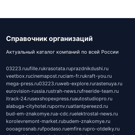
Справочник организаций
Актуальный каталог компаний по всей России
03223.ru
ufille.ru
krasotata.ru
prazdnikdushi.ru
veetbox.ru
cinemapost.ru
ciam-fr.ru
kraft-you.ru
mega-press.ru
03223.ru
web-explore.ru
rastenuya.ru
eurovision-russia.ru
strah-news.ru
freeride-team.ru
itrack-24.ru
sexshopexpress.ru
autostudiopro.ru
alabuga-cityhotel.ru
pornv.ru
atlantpereezd.ru
bud-em-znakomye.ru
a-cdc.ru
elektrostal-news.ru
korolevremont-market.ru
budem-znakomye.ru
oooagrosnab.ru
fpodaso.ru
emfire.ru
pro-otdelky.ru