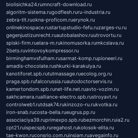
biolisichka24.ru
mncraft-download.ru
algoritm-sistema.ru
godflesh.ru
ru-industria.ru
zebra-tlt.ru
okna-proficom.ru
erynok.ru
onlinekinospace.ru
startupstudio-fefu.ru
zarges-ru.ru
gegenjustizunrecht.ru
autobalashov.ru
utrovortu.ru
spiski-firm.ru
elara-m.ru
kinomusorka.ru
mkcslava.ru
2bets.ru
vintovoykompressor.ru
birminghamvsfulham.ru
sarmat-komp.ru
pioneeri.ru
amadis-chocolate.ru
shkurki-karakulya.ru
kanotiforet.spb.ru
tutmassage.ru
ecolog.org.ru
praga.spb.ru
falcorussia.ru
autodoctorservis.ru
kamertondom.spb.ru
net-life.net.ru
avto-vozim.ru
sakhcamera.ru
alliance-electro.spb.ru
stroyavt.ru
controlweb1.ru
tdsak74.ru
kinzozo-ru.ru
kvotka.ru
iron-snab.ru
costa-bella.ru
eugrus.pp.ru
associaciya39.ru
primexpo.spb.ru
bezmorchin.ru
ia2.ru
cpt21.ru
ispecspb.ru
regahost.ru
kolosok-elita.ru
tae-kwon.ru
consrio.com.ru
insiam.ru
avegainfo.ru