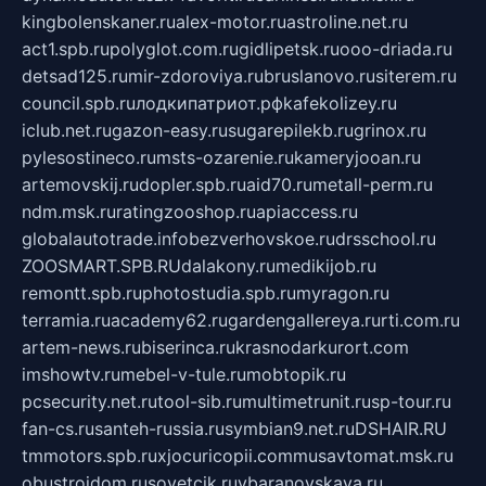
kingbolenskaner.ru
alex-motor.ru
astroline.net.ru
act1.spb.ru
polyglot.com.ru
gidlipetsk.ru
ooo-driada.ru
detsad125.ru
mir-zdoroviya.ru
bruslanovo.ru
siterem.ru
council.spb.ru
лодкипатриот.рф
kafekolizey.ru
iclub.net.ru
gazon-easy.ru
sugarepilekb.ru
grinox.ru
pylesostineco.ru
msts-ozarenie.ru
kameryjooan.ru
artemovskij.ru
dopler.spb.ru
aid70.ru
metall-perm.ru
ndm.msk.ru
ratingzooshop.ru
apiaccess.ru
globalautotrade.info
bezverhovskoe.ru
drsschool.ru
ZOOSMART.SPB.RU
dalakony.ru
medikijob.ru
remontt.spb.ru
photostudia.spb.ru
myragon.ru
terramia.ru
academy62.ru
gardengallereya.ru
rti.com.ru
artem-news.ru
biserinca.ru
krasnodarkurort.com
imshowtv.ru
mebel-v-tule.ru
mobtopik.ru
pcsecurity.net.ru
tool-sib.ru
multimetrunit.ru
sp-tour.ru
fan-cs.ru
santeh-russia.ru
symbian9.net.ru
DSHAIR.RU
tmmotors.spb.ru
xjocuricopii.com
musavtomat.msk.ru
obustrojdom.ru
sovetcik.ru
ybaranovskaya.ru