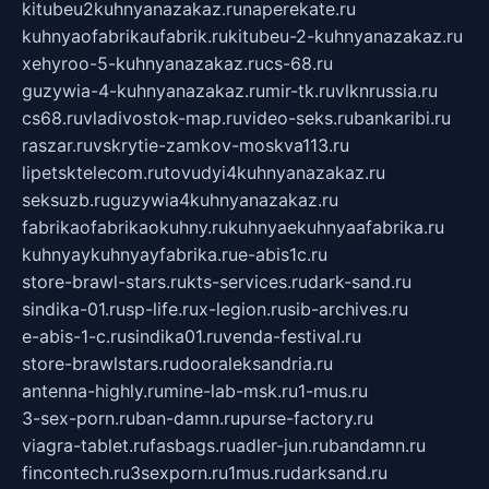
kitubeu2kuhnyanazakaz.ru
naperekate.ru
kuhnyaofabrikaufabrik.ru
kitubeu-2-kuhnyanazakaz.ru
xehyroo-5-kuhnyanazakaz.ru
cs-68.ru
guzywia-4-kuhnyanazakaz.ru
mir-tk.ru
vlknrussia.ru
cs68.ru
vladivostok-map.ru
video-seks.ru
bankaribi.ru
raszar.ru
vskrytie-zamkov-moskva113.ru
lipetsktelecom.ru
tovudyi4kuhnyanazakaz.ru
seksuzb.ru
guzywia4kuhnyanazakaz.ru
fabrikaofabrikaokuhny.ru
kuhnyaekuhnyaafabrika.ru
kuhnyaykuhnyayfabrika.ru
e-abis1c.ru
store-brawl-stars.ru
kts-services.ru
dark-sand.ru
sindika-01.ru
sp-life.ru
x-legion.ru
sib-archives.ru
e-abis-1-c.ru
sindika01.ru
venda-festival.ru
store-brawlstars.ru
dooraleksandria.ru
antenna-highly.ru
mine-lab-msk.ru
1-mus.ru
3-sex-porn.ru
ban-damn.ru
purse-factory.ru
viagra-tablet.ru
fasbags.ru
adler-jun.ru
bandamn.ru
fincontech.ru
3sexporn.ru
1mus.ru
darksand.ru