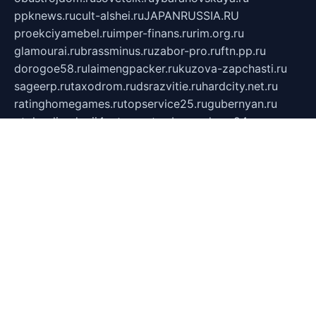
ppknews.ru
cult-alshei.ru
JAPANRUSSIA.RU
proekciyamebel.ru
imper-finans.ru
rim.org.ru
glamourai.ru
brassminus.ru
zabor-pro.ru
ftn.pp.ru
dorogoe58.ru
laimengpacker.ru
kuzova-zapchasti.ru
sageerp.ru
taxodrom.ru
dsrazvitie.ru
hardcity.net.ru
ratinghomegames.ru
topservice25.ru
gubernyan.ru
gtglasslined.ru
ii4.ru
tssport.spb.ru
andorra24.com
blackwallstreet.ru
oboimos.ru
optim-doors.com.ru
ikuch.ru
nycr.org.ru
npa21.ru
vremya-ch.spb.ru
desert000.ru
ivtorgi.ru
ifiori.ru
catalog-statei.ru
dcv.org.ru
spetsmaster174.ru
ipkameryhiseeu.ru
dum26.ru
ruspol.spb.ru
fr-opendp.ru
kam-solnyshko.ru
cheyenne-arapaho.ru
sevzapmetal.spb.ru
ted-lapidus.spb.ru
parasite-eliminator.ru
sigma-complete.ru
modernworld.ru
dama-moda.ru
eholot-group.ru
sk-nvkz.ru
DRONGOLD.RU
democratia2.ru
i-farmer.ru
mass-sport.org
jablonex.spb.ru
bookmess.ru
linkword.ru