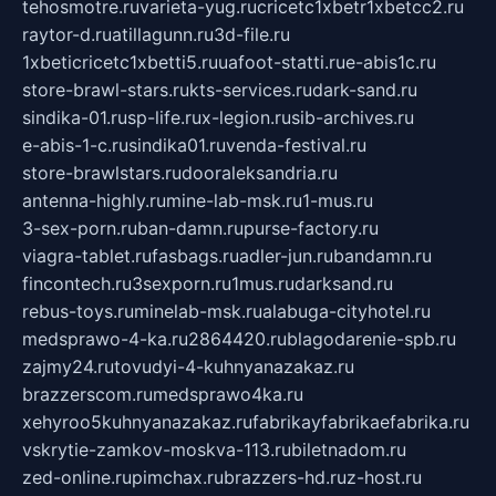
tehosmotre.ru
varieta-yug.ru
cricetc1xbetr1xbetcc2.ru
raytor-d.ru
atillagunn.ru
3d-file.ru
1xbeticricetc1xbetti5.ru
uafoot-statti.ru
e-abis1c.ru
store-brawl-stars.ru
kts-services.ru
dark-sand.ru
sindika-01.ru
sp-life.ru
x-legion.ru
sib-archives.ru
e-abis-1-c.ru
sindika01.ru
venda-festival.ru
store-brawlstars.ru
dooraleksandria.ru
antenna-highly.ru
mine-lab-msk.ru
1-mus.ru
3-sex-porn.ru
ban-damn.ru
purse-factory.ru
viagra-tablet.ru
fasbags.ru
adler-jun.ru
bandamn.ru
fincontech.ru
3sexporn.ru
1mus.ru
darksand.ru
rebus-toys.ru
minelab-msk.ru
alabuga-cityhotel.ru
medsprawo-4-ka.ru
2864420.ru
blagodarenie-spb.ru
zajmy24.ru
tovudyi-4-kuhnyanazakaz.ru
brazzerscom.ru
medsprawo4ka.ru
xehyroo5kuhnyanazakaz.ru
fabrikayfabrikaefabrika.ru
vskrytie-zamkov-moskva-113.ru
biletnadom.ru
zed-online.ru
pimchax.ru
brazzers-hd.ru
z-host.ru