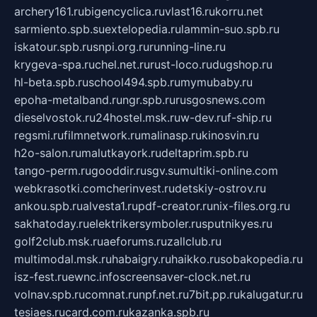
archery161.ru
bigencyclica.ru
vlast16.ru
korru.net
sarmiento.spb.su
extelopedia.ru
lammin-suo.spb.ru
iskatour.spb.ru
snpi.org.ru
running-line.ru
krygeva-spa.ru
chel.net.ru
rust-loco.ru
dugshop.ru
hl-beta.spb.ru
school494.spb.ru
mymubaby.ru
epoha-metalband.ru
ngr.spb.ru
rusgosnews.com
dieselvostok.ru
24hostel.msk.ru
w-dev.ru
f-ship.ru
regsmi.ru
filmnetwork.ru
malinasp.ru
kinosvin.ru
h2o-salon.ru
malutkayork.ru
deltaprim.spb.ru
tango-perm.ru
gooddir.ru
sgv.su
multiki-online.com
webkrasotki.com
cherinvest.ru
detskiy-ostrov.ru
ankou.spb.ru
alvesta1.ru
pdf-creator.ru
nix-files.org.ru
sakhatoday.ru
elektrikersymboler.ru
sputnikyes.ru
golf2club.msk.ru
aeforums.ru
zallclub.ru
multimodal.msk.ru
habaigry.ru
haikko.ru
sobakopedia.ru
isz-fest.ru
ewnc.info
screensaver-clock.net.ru
volnav.spb.ru
comnat.ru
npf.net.ru
7bit.pp.ru
kalugatur.ru
tesiaes.ru
card.com.ru
kazanka.spb.ru