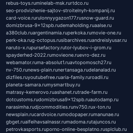
rebus-toys.ru
minelab-msk.ru
rtdco.ru
seo-prodvizhenie-sajtov-stroitelnyh-kompanij.ru
card-voice.ru
rulonnyygazon177.ru
snow-guard.ru
domizbrusa-9x12spb.ru
demaholding.ru
aalse.ru
a380club.ru
argentinamia.ru
perkoka.ru
movie-one.ru
perk-oka.ru
g-octopus.ru
sibarchives.ru
andreislyusar.ru
naruto-x.ru
pursefactory.ru
tor-lyubov-i-grom.ru
spayderhed-2022.ru
movieone.ru
evro-dez.ru
webamator.ru
ma-absolut1.ru
avtopomosch27.ru
nv-750.ru
news-plain.ru
nertansaga.ru
delanalad.ru
dizfiles.ru
youtubefree.ru
aria-family.ru
roadli.ru
planeta-samara.ru
mysmartbuy.ru
matrasy-kemerovo.ru
ashanet.ru
trade-farm.ru
dotcustoms.ru
domizbrusa9x12spb.ru
autodamp.ru
narasimha.ru
djcommodities.ru
nv750.ru
x-ton.ru
newsplain.ru
cardvoice.ru
modopaper.ru
manunae.ru
gbget.ru
alfeihavsalnassr.ru
madoma.ru
tajuncos.ru
petrovkasports.ru
porno-online-besplatno.ru
splclub.ru