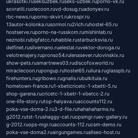
ukrasotki.ru
seksuzbek.ru
seks-uzbek.ru
porno-vk.ru
sovratili.ru
olecoon.ru
vd-dosug.ru
adonyev.ru
rbc-news.ru
porno-skvirt.ru
krospr.ru
13autor-kolonka.ru
sormol.ru
2rich.ru
hostel-65.ru
hostserve.ru
porno-na-russkom.ru
mishinlab.ru
neznobi.ru
bigfatcc.ru
habble.ru
starbucksvia.ru
delfinet.ru
silvernano.ru
elestal.ru
vektor-doroga.ru
velotrenajery.ru
pronso54.ru
lenasever.ru
lovinskix.ru
show-pets.ru
smartnews03.ru
discofoxworld.ru
miraclecoon.ru
pongup.ru
hostel65.ru
liura.ru
glasspb.ru
firehunters.ru
gribowo.ru
gnalis.ru
bulkitula.ru
hometown-france.ru
1-xbeticricetc-1-xbetti-5.ru
shop-garena.ru
cricetc-1-xbetr-1-xbetcc-2.ru
one-life-story.ru
top-halyava.ru
accounts112.ru
poka-vse-doma-2.ru
3-d-file.ru
hahahaharms.ru
g2012.ru
tst-1.ru
shaggy-cat.ru
opsmgr.ru
ev-gallery.ru
g-2012.ru
ops-mgr.ru
accounts-112.ru
csm-demo.ru
poka-vse-doma2.ru
airgungames.ru
allseo-host.ru