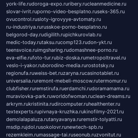
york-life.ru
doroga-expo.ru
ribery.ru
cleanmedicine.ru
slovar-ivrit.ru
porno-video-besplatno.ru
seks-365.ru
ovucontrol.ru
sloty-igrovyye-avtomaty.ru
ru-industriya.ru
russkoe-porno-besplatno.ru
belgorod-day.ru
digilith.ru
pichkurovlab.ru
medic-today.ru
taksu.ru
comp123.ru
don-ykt.ru
teensvoice.ru
imgsharing.ru
domashnee-porno.ru
eva-elfie.ru
foto-tur.ru
biz-doska.ru
metropoltravel.ru
veslo-i-yakor.ru
borodino-media.ru
rostotsky.ru
regionufa.ru
weiss-bet.ru
zaryna.ru
casinotablet.ru
universalia.ru
remont-mebeli-moscow.ru
termomur.ru
clubfisher.ru
remstirufa.ru
erdamchi.ru
doramamama.ru
muraviovka-park.ru
worldofwoman.ru
clean-dreams.ru
arkrym.ru
kristinita.ru
dircomputer.ru
healthenter.ru
textexperts.ru
pivnaya-kruzhka.ru
kinofilmy-2021.ru
demolalapaluza.ru
tanyavanya.ru
remstir-tolyatti.ru
msdip.ru
jdol.ru
sokolovr.ru
newtech-spb.ru
rezemkleim.ru
massage-tai.ru
seonub.ru
zvonitut.ru