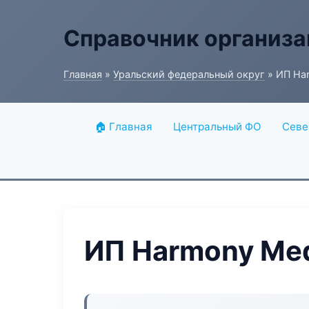
Справочник организ
Главная
»
Уральский федеральный округ
» ИП Ha
🏠 Главная
Центральный ФО
Севе
ИП Harmony Me