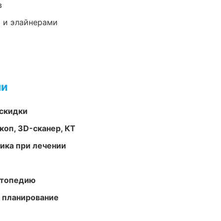
в
 и элайнерами
ми
скидки
оп, 3D-сканер, КТ
тика при лечении
ортопедию
 планирование