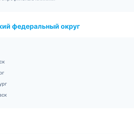
ский федеральный округ
ск
рг
ург
вск