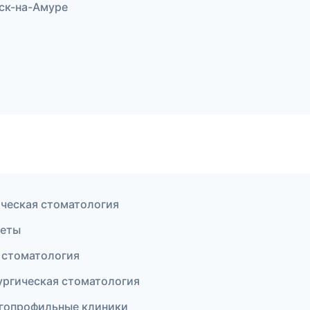
ьск-на-Амуре
ическая стоматология
кеты
 стоматология
ургическая стоматология
огопрофильные клиники