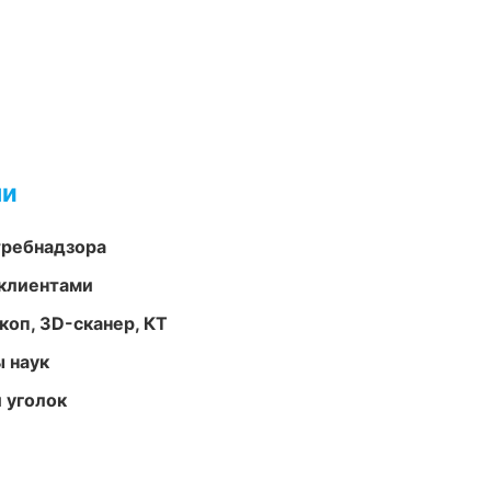
ми
требнадзора
 клиентами
оп, 3D-сканер, КТ
ы наук
 уголок