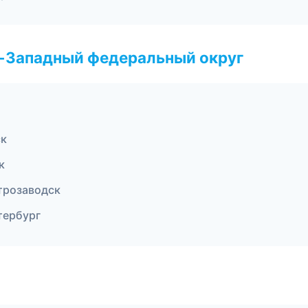
о-Западный федеральный округ
ск
к
трозаводск
тербург