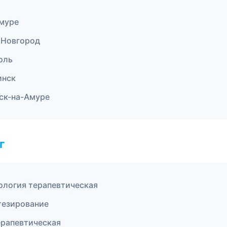
Амуре
 Новгород
оль
инск
ьск-на-Амуре
г
ология терапевтическая
тезирование
ерапевтическая