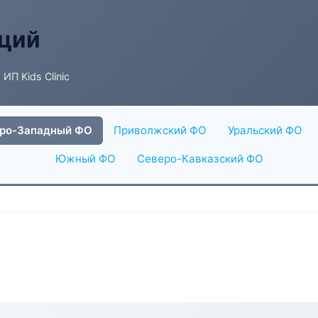
аций
 ИП Kids Clinic
ро-Западный ФО
Приволжский ФО
Уральский ФО
Южный ФО
Северо-Кавказский ФО