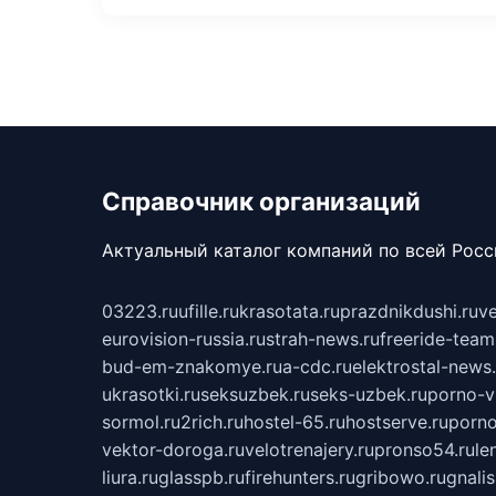
Справочник организаций
Актуальный каталог компаний по всей Рос
03223.ru
ufille.ru
krasotata.ru
prazdnikdushi.ru
v
eurovision-russia.ru
strah-news.ru
freeride-team
bud-em-znakomye.ru
a-cdc.ru
elektrostal-news.
ukrasotki.ru
seksuzbek.ru
seks-uzbek.ru
porno-v
sormol.ru
2rich.ru
hostel-65.ru
hostserve.ru
porno
vektor-doroga.ru
velotrenajery.ru
pronso54.ru
le
liura.ru
glasspb.ru
firehunters.ru
gribowo.ru
gnalis