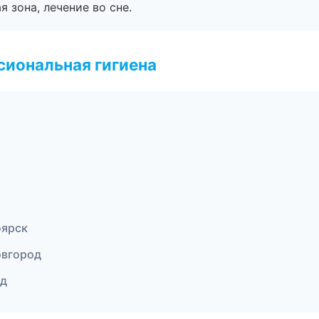
я зона, лечение во сне.
иональная гигиена
оярск
овгород
ад