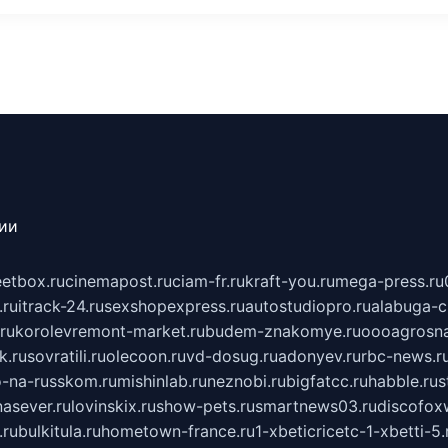
сии
eetbox.ru
cinemapost.ru
ciam-fr.ru
kraft-you.ru
mega-press.ru
.ru
itrack-24.ru
sexshopexpress.ru
autostudiopro.ru
alabuga-ci
ru
korolevremont-market.ru
budem-znakomye.ru
oooagrosna
k.ru
sovratili.ru
olecoon.ru
vd-dosug.ru
adonyev.ru
rbc-news.r
-na-russkom.ru
mishinlab.ru
neznobi.ru
bigfatcc.ru
habble.ru
s
nasever.ru
lovinskix.ru
show-pets.ru
smartnews03.ru
discofox
.ru
bulkitula.ru
hometown-france.ru
1-xbeticricetc-1-xbetti-5.