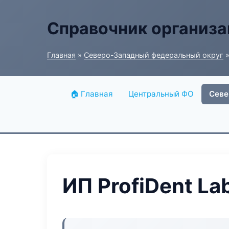
Справочник организ
Главная
»
Северо-Западный федеральный округ
»
🏠 Главная
Центральный ФО
Севе
ИП ProfiDent La