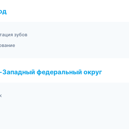
од
тация зубов
рование
о-Западный федеральный округ
к