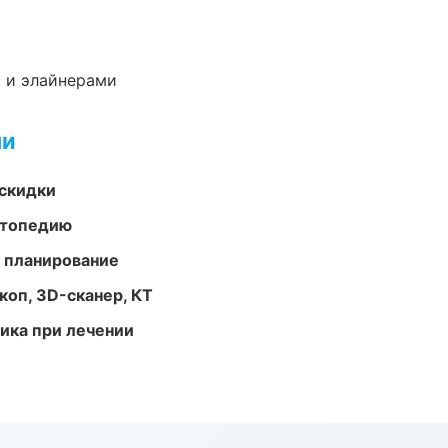
 и элайнерами
ми
скидки
ортопедию
 планирование
оп, 3D-сканер, КТ
тика при лечении