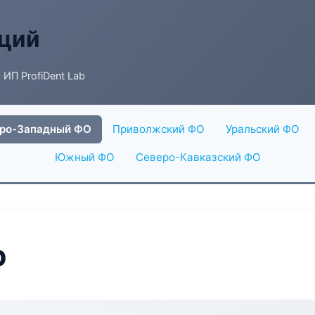
аций
 ИП ProfiDent Lab
ро-Западный ФО
Приволжский ФО
Уральский ФО
Южный ФО
Северо-Кавказский ФО
b