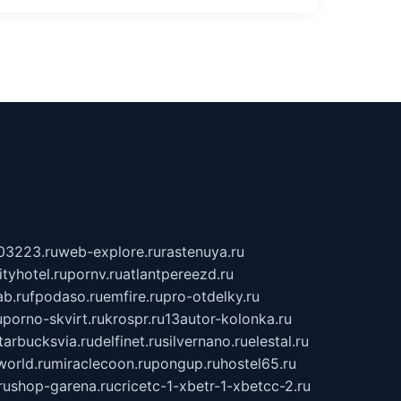
03223.ru
web-explore.ru
rastenuya.ru
tyhotel.ru
pornv.ru
atlantpereezd.ru
b.ru
fpodaso.ru
emfire.ru
pro-otdelky.ru
u
porno-skvirt.ru
krospr.ru
13autor-kolonka.ru
tarbucksvia.ru
delfinet.ru
silvernano.ru
elestal.ru
world.ru
miraclecoon.ru
pongup.ru
hostel65.ru
ru
shop-garena.ru
cricetc-1-xbetr-1-xbetcc-2.ru