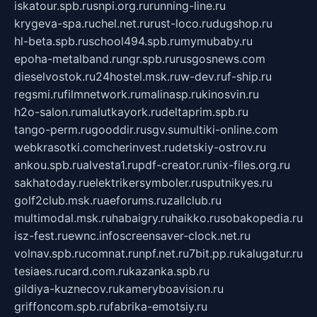
iskatour.spb.ru
snpi.org.ru
running-line.ru
krygeva-spa.ru
chel.net.ru
rust-loco.ru
dugshop.ru
hl-beta.spb.ru
school494.spb.ru
mymubaby.ru
epoha-metalband.ru
ngr.spb.ru
rusgosnews.com
dieselvostok.ru
24hostel.msk.ru
w-dev.ru
f-ship.ru
regsmi.ru
filmnetwork.ru
malinasp.ru
kinosvin.ru
h2o-salon.ru
malutkayork.ru
deltaprim.spb.ru
tango-perm.ru
gooddir.ru
sgv.su
multiki-online.com
webkrasotki.com
cherinvest.ru
detskiy-ostrov.ru
ankou.spb.ru
alvesta1.ru
pdf-creator.ru
nix-files.org.ru
sakhatoday.ru
elektrikersymboler.ru
sputnikyes.ru
golf2club.msk.ru
aeforums.ru
zallclub.ru
multimodal.msk.ru
habaigry.ru
haikko.ru
sobakopedia.ru
isz-fest.ru
ewnc.info
screensaver-clock.net.ru
volnav.spb.ru
comnat.ru
npf.net.ru
7bit.pp.ru
kalugatur.ru
tesiaes.ru
card.com.ru
kazanka.spb.ru
gildiya-kuznecov.ru
kameryboavision.ru
griffoncom.spb.ru
fabrika-emotsiy.ru