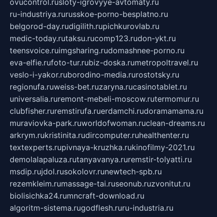
ovucontrol.ru
sloty-igrovyye-avtomaty.ru
ru-industriya.ru
russkoe-porno-besplatno.ru
belgorod-day.ru
digilith.ru
pichkurovlab.ru
medic-today.ru
taksu.ru
comp123.ru
don-ykt.ru
teensvoice.ru
imgsharing.ru
domashnee-porno.ru
eva-elfie.ru
foto-tur.ru
biz-doska.ru
metropoltravel.ru
veslo-i-yakor.ru
borodino-media.ru
rostotsky.ru
regionufa.ru
weiss-bet.ru
zaryna.ru
casinotablet.ru
universalia.ru
remont-mebeli-moscow.ru
termomur.ru
clubfisher.ru
remstirufa.ru
erdamchi.ru
doramamama.ru
muraviovka-park.ru
worldofwoman.ru
clean-dreams.ru
arkrym.ru
kristinita.ru
dircomputer.ru
healthenter.ru
textexperts.ru
pivnaya-kruzhka.ru
kinofilmy-2021.ru
demolalapaluza.ru
tanyavanya.ru
remstir-tolyatti.ru
msdip.ru
jdol.ru
sokolovr.ru
newtech-spb.ru
rezemkleim.ru
massage-tai.ru
seonub.ru
zvonitut.ru
biolisichka24.ru
mncraft-download.ru
algoritm-sistema.ru
godflesh.ru
ru-industria.ru