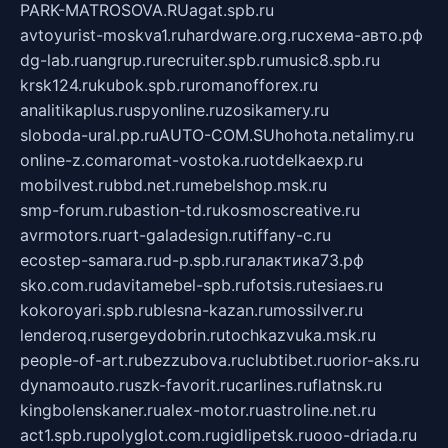
PARK-MATROSOVA.RU
agat.spb.ru
avtoyurist-moskva1.ru
hardware.org.ru
схема-авто.рф
dg-lab.ru
angrup.ru
recruiter.spb.ru
music8.spb.ru
krsk124.ru
kubok.spb.ru
romanofforex.ru
analitikaplus.ru
spyonline.ru
zosikamery.ru
sloboda-ural.pp.ru
AUTO-COM.SU
hohota.net
alimy.ru
online-z.com
aromat-vostoka.ru
otdelkaexp.ru
mobilvest.ru
bbd.net.ru
mebelshop.msk.ru
smp-forum.ru
bastion-td.ru
kosmoscreative.ru
avrmotors.ru
art-galadesign.ru
tiffany-c.ru
ecostep-samara.ru
d-p.spb.ru
галактика73.рф
sko.com.ru
davitamebel-spb.ru
fotsis.ru
tesiaes.ru
kokoroyari.spb.ru
blesna-kazan.ru
mossilver.ru
lenderoq.ru
sergeydobrin.ru
tochkazvuka.msk.ru
people-of-art.ru
bezzubova.ru
clubtibet.ru
orior-aks.ru
dynamoauto.ru
szk-favorit.ru
carlines.ru
flatnsk.ru
kingbolenskaner.ru
alex-motor.ru
astroline.net.ru
act1.spb.ru
polyglot.com.ru
gidlipetsk.ru
ooo-driada.ru