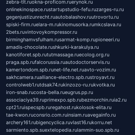
zebra-tlt.ru
okna-proficom.ru
erynok.ru
onlinekinospace.ru
startupstudio-fefu.ru
zarges-ru.ru
gegenjustizunrecht.ru
autobalashov.ru
utrovortu.ru
spiski-firm.ru
elara-m.ru
kinomusorka.ru
mkcslava.ru
2bets.ru
vintovoykompressor.ru
birminghamvsfulham.ru
sarmat-komp.ru
pioneeri.ru
amadis-chocolate.ru
shkurki-karakulya.ru
kanotiforet.spb.ru
tutmassage.ru
ecolog.org.ru
praga.spb.ru
falcorussia.ru
autodoctorservis.ru
kamertondom.spb.ru
net-life.net.ru
avto-vozim.ru
sakhcamera.ru
alliance-electro.spb.ru
stroyavt.ru
controlweb1.ru
tdsak74.ru
kinzozo-ru.ru
kvotka.ru
iron-snab.ru
costa-bella.ru
eugrus.pp.ru
associaciya39.ru
primexpo.spb.ru
bezmorchin.ru
ia2.ru
cpt21.ru
ispecspb.ru
regahost.ru
kolosok-elita.ru
tae-kwon.ru
consrio.com.ru
insiam.ru
avegainfo.ru
archery161.ru
bigencyclica.ru
vlast16.ru
korru.net
sarmiento.spb.su
extelopedia.ru
lammin-suo.spb.ru