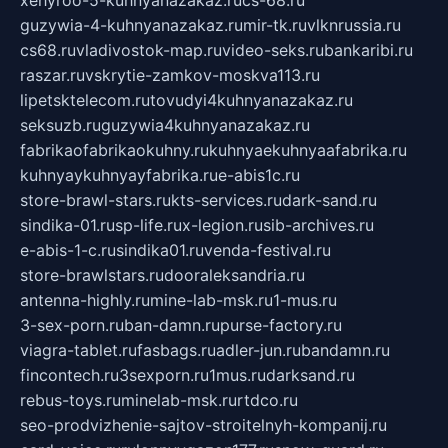
guzywia-4-kuhnyanazakaz.ru
mir-tk.ru
vlknrussia.ru
cs68.ru
vladivostok-map.ru
video-seks.ru
bankaribi.ru
raszar.ru
vskrytie-zamkov-moskva113.ru
lipetsktelecom.ru
tovudyi4kuhnyanazakaz.ru
seksuzb.ru
guzywia4kuhnyanazakaz.ru
fabrikaofabrikaokuhny.ru
kuhnyaekuhnyaafabrika.ru
kuhnyaykuhnyayfabrika.ru
e-abis1c.ru
store-brawl-stars.ru
kts-services.ru
dark-sand.ru
sindika-01.ru
sp-life.ru
x-legion.ru
sib-archives.ru
e-abis-1-c.ru
sindika01.ru
venda-festival.ru
store-brawlstars.ru
dooraleksandria.ru
antenna-highly.ru
mine-lab-msk.ru
1-mus.ru
3-sex-porn.ru
ban-damn.ru
purse-factory.ru
viagra-tablet.ru
fasbags.ru
adler-jun.ru
bandamn.ru
fincontech.ru
3sexporn.ru
1mus.ru
darksand.ru
rebus-toys.ru
minelab-msk.ru
rtdco.ru
seo-prodvizhenie-sajtov-stroitelnyh-kompanij.ru