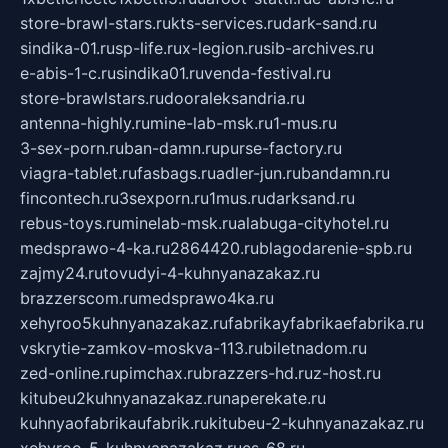
store-brawl-stars.ru
kts-services.ru
dark-sand.ru
sindika-01.ru
sp-life.ru
x-legion.ru
sib-archives.ru
e-abis-1-c.ru
sindika01.ru
venda-festival.ru
store-brawlstars.ru
dooraleksandria.ru
antenna-highly.ru
mine-lab-msk.ru
1-mus.ru
3-sex-porn.ru
ban-damn.ru
purse-factory.ru
viagra-tablet.ru
fasbags.ru
adler-jun.ru
bandamn.ru
fincontech.ru
3sexporn.ru
1mus.ru
darksand.ru
rebus-toys.ru
minelab-msk.ru
alabuga-cityhotel.ru
medsprawo-4-ka.ru
2864420.ru
blagodarenie-spb.ru
zajmy24.ru
tovudyi-4-kuhnyanazakaz.ru
brazzerscom.ru
medsprawo4ka.ru
xehyroo5kuhnyanazakaz.ru
fabrikayfabrikaefabrika.ru
vskrytie-zamkov-moskva-113.ru
biletnadom.ru
zed-online.ru
pimchax.ru
brazzers-hd.ru
z-host.ru
kitubeu2kuhnyanazakaz.ru
naperekate.ru
kuhnyaofabrikaufabrik.ru
kitubeu-2-kuhnyanazakaz.ru
xehyroo-5-kuhnyanazakaz.ru
cs-68.ru