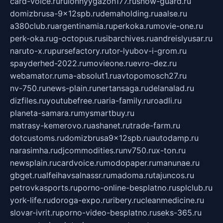
card-voice.ru
rulonnyygazon177.ru
snow-guard.ru
domizbrusa-9x12spb.ru
demaholding.ru
aalse.ru
a380club.ru
argentinamia.ru
perkoka.ru
movie-one.ru
perk-oka.ru
g-octopus.ru
sibarchives.ru
andreislyusar.ru
naruto-x.ru
pursefactory.ru
tor-lyubov-i-grom.ru
spayderhed-2022.ru
movieone.ru
evro-dez.ru
webamator.ru
ma-absolut1.ru
avtopomosch27.ru
nv-750.ru
news-plain.ru
nertansaga.ru
delanalad.ru
dizfiles.ru
youtubefree.ru
aria-family.ru
roadli.ru
planeta-samara.ru
mysmartbuy.ru
matrasy-kemerovo.ru
ashanet.ru
trade-farm.ru
dotcustoms.ru
domizbrusa9x12spb.ru
autodamp.ru
narasimha.ru
djcommodities.ru
nv750.ru
x-ton.ru
newsplain.ru
cardvoice.ru
modopaper.ru
manunae.ru
gbget.ru
alfeihavsalnassr.ru
madoma.ru
tajuncos.ru
petrovkasports.ru
porno-online-besplatno.ru
splclub.ru
york-life.ru
doroga-expo.ru
ribery.ru
cleanmedicine.ru
slovar-ivrit.ru
porno-video-besplatno.ru
seks-365.ru