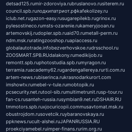
detsad125.ru
mir-zdoroviya.ru
bruslanovo.ru
siterem.ru
council.spb.ru
лодкипатриот.рф
kafekolizey.ru
iclub.net.ru
gazon-easy.ru
sugarepilekb.ru
grinox.ru
pylesostineco.ru
msts-ozarenie.ru
kameryjooan.ru
artemovskij.ru
dopler.spb.ru
aid70.ru
metall-perm.ru
ndm.msk.ru
ratingzooshop.ru
apiaccess.ru
globalautotrade.info
bezverhovskoe.ru
drsschool.ru
ZOOSMART.SPB.RU
dalakony.ru
medikijob.ru
remontt.spb.ru
photostudia.spb.ru
myragon.ru
terramia.ru
academy62.ru
gardengallereya.ru
rti.com.ru
artem-news.ru
biserinca.ru
krasnodarkurort.com
imshowtv.ru
mebel-v-tule.ru
mobtopik.ru
pcsecurity.net.ru
tool-sib.ru
multimetrunit.ru
sp-tour.ru
fan-cs.ru
santeh-russia.ru
symbian9.net.ru
DSHAIR.RU
tmmotors.spb.ru
xjocuricopii.com
musavtomat.msk.ru
obustrojdom.ru
sovetcik.ru
ybaranovskaya.ru
ppknews.ru
cult-alshei.ru
JAPANRUSSIA.RU
proekciyamebel.ru
imper-finans.ru
rim.org.ru