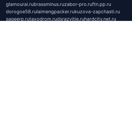
glamourai.ru
brassminus.ru
zabor-pro.ru
ftn.pp.ru
dorogoe58.ru
laimengpacker.ru
kuzova-zapchasti.ru
sageerp.ru
taxodrom.ru
dsrazvitie.ru
hardcity.net.ru
ratinghomegames.ru
topservice25.ru
gubernyan.ru
gtglasslined.ru
ii4.ru
tssport.spb.ru
andorra24.com
blackwallstreet.ru
oboimos.ru
optim-doors.com.ru
ikuch.ru
nycr.org.ru
npa21.ru
vremya-ch.spb.ru
desert000.ru
ivtorgi.ru
ifiori.ru
catalog-statei.ru
dcv.org.ru
spetsmaster174.ru
ipkameryhiseeu.ru
dum26.ru
ruspol.spb.ru
fr-opendp.ru
kam-solnyshko.ru
cheyenne-arapaho.ru
sevzapmetal.spb.ru
ted-lapidus.spb.ru
parasite-eliminator.ru
sigma-complete.ru
modernworld.ru
dama-moda.ru
eholot-group.ru
sk-nvkz.ru
DRONGOLD.RU
democratia2.ru
i-farmer.ru
mass-sport.org
jablonex.spb.ru
bookmess.ru
linkword.ru
refineua.com.ru
cs-spec.net.ru
altay-mebel.ru
DNK-THEATRE.RU
mechaniks.spb.ru
ipcamtechage.ru