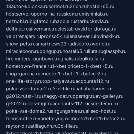
13autor-kolonka.ru
sormol.ru
2rich.ru
hostel-65.ru
hostserve.ru
porno-na-russkom.ru
mishinlab.ru
neznobi.ru
bigfatcc.ru
habble.ru
starbucksvia.ru
delfinet.ru
silvernano.ru
elestal.ru
vektor-doroga.ru
velotrenajery.ru
pronso54.ru
lenasever.ru
lovinskix.ru
show-pets.ru
smartnews03.ru
discofoxworld.ru
miraclecoon.ru
pongup.ru
hostel65.ru
liura.ru
glasspb.ru
firehunters.ru
gribowo.ru
gnalis.ru
bulkitula.ru
hometown-france.ru
1-xbeticricetc-1-xbetti-5.ru
shop-garena.ru
cricetc-1-xbetr-1-xbetcc-2.ru
one-life-story.ru
top-halyava.ru
accounts112.ru
poka-vse-doma-2.ru
3-d-file.ru
hahahaharms.ru
g2012.ru
tst-1.ru
shaggy-cat.ru
opsmgr.ru
ev-gallery.ru
g-2012.ru
ops-mgr.ru
accounts-112.ru
csm-demo.ru
poka-vse-doma2.ru
airgungames.ru
allseo-host.ru
tehosmotre.ru
varieta-yug.ru
cricetc1xbetr1xbetcc2.ru
raytor-d.ru
atillagunn.ru
3d-file.ru
1xbeticricetc1xbetti5.ru
uafoot-statti.ru
e-abis1c.ru