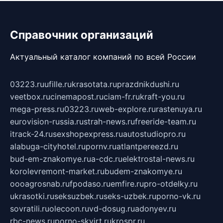
Справочник организаций
Актуальный каталог компаний по всей России
03223.ru
ufille.ru
krasotata.ru
prazdnikdushi.ru
veetbox.ru
cinemapost.ru
ciam-fr.ru
kraft-you.ru
mega-press.ru
03223.ru
web-explore.ru
rastenuya.ru
eurovision-russia.ru
strah-news.ru
freeride-team.ru
itrack-24.ru
sexshopexpress.ru
autostudiopro.ru
alabuga-cityhotel.ru
pornv.ru
atlantpereezd.ru
bud-em-znakomye.ru
a-cdc.ru
elektrostal-news.ru
korolevremont-market.ru
budem-znakomye.ru
oooagrosnab.ru
fpodaso.ru
emfire.ru
pro-otdelky.ru
ukrasotki.ru
seksuzbek.ru
seks-uzbek.ru
porno-vk.ru
sovratili.ru
olecoon.ru
vd-dosug.ru
adonyev.ru
rbc-news.ru
porno-skvirt.ru
krospr.ru