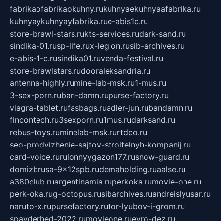
fabrikaofabrikaokuhny.ru
kuhnyaekuhnyaafabrika.ru
kuhnyaykuhnyayfabrika.ru
e-abis1c.ru
store-brawl-stars.ru
kts-services.ru
dark-sand.ru
sindika-01.ru
sp-life.ru
x-legion.ru
sib-archives.ru
e-abis-1-c.ru
sindika01.ru
venda-festival.ru
store-brawlstars.ru
dooraleksandria.ru
antenna-highly.ru
mine-lab-msk.ru
1-mus.ru
3-sex-porn.ru
ban-damn.ru
purse-factory.ru
viagra-tablet.ru
fasbags.ru
adler-jun.ru
bandamn.ru
fincontech.ru
3sexporn.ru
1mus.ru
darksand.ru
rebus-toys.ru
minelab-msk.ru
rtdco.ru
seo-prodvizhenie-sajtov-stroitelnyh-kompanij.ru
card-voice.ru
rulonnyygazon177.ru
snow-guard.ru
domizbrusa-9x12spb.ru
demaholding.ru
aalse.ru
a380club.ru
argentinamia.ru
perkoka.ru
movie-one.ru
perk-oka.ru
g-octopus.ru
sibarchives.ru
andreislyusar.ru
naruto-x.ru
pursefactory.ru
tor-lyubov-i-grom.ru
spayderhed-2022.ru
movieone.ru
evro-dez.ru