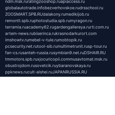
ndm.msk.ru
ratingzooshop.ru
apiaccess.ru
globalautotrade.info
bezverhovskoe.ru
drsschool.ru
ZOOSMART.SPB.RU
dalakony.ru
medikijob.ru
remontt.spb.ru
photostudia.spb.ru
myragon.ru
terramia.ru
academy62.ru
gardengallereya.ru
rti.com.ru
artem-news.ru
biserinca.ru
krasnodarkurort.com
imshowtv.ru
mebel-v-tule.ru
mobtopik.ru
pcsecurity.net.ru
tool-sib.ru
multimetrunit.ru
sp-tour.ru
fan-cs.ru
santeh-russia.ru
symbian9.net.ru
DSHAIR.RU
tmmotors.spb.ru
xjocuricopii.com
musavtomat.msk.ru
obustrojdom.ru
sovetcik.ru
ybaranovskaya.ru
ppknews.ru
cult-alshei.ru
JAPANRUSSIA.RU
proekciyamebel.ru
imper-finans.ru
rim.org.ru
glamourai.ru
brassminus.ru
zabor-pro.ru
ftn.pp.ru
dorogoe58.ru
laimengpacker.ru
kuzova-zapchasti.ru
sageerp.ru
taxodrom.ru
dsrazvitie.ru
hardcity.net.ru
ratinghomegames.ru
topservice25.ru
gubernyan.ru
gtglasslined.ru
ii4.ru
tssport.spb.ru
andorra24.com