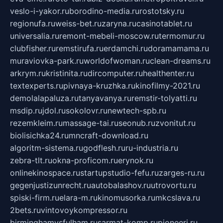
veslo-i-yakor.ru
borodino-media.ru
rostotsky.ru
regionufa.ru
weiss-bet.ru
zaryna.ru
casinotablet.ru
universalia.ru
remont-mebeli-moscow.ru
termomur.ru
clubfisher.ru
remstirufa.ru
erdamchi.ru
doramamama.ru
muraviovka-park.ru
worldofwoman.ru
clean-dreams.ru
arkrym.ru
kristinita.ru
dircomputer.ru
healthenter.ru
textexperts.ru
pivnaya-kruzhka.ru
kinofilmy-2021.ru
demolalapaluza.ru
tanyavanya.ru
remstir-tolyatti.ru
msdip.ru
jdol.ru
sokolovr.ru
newtech-spb.ru
rezemkleim.ru
massage-tai.ru
seonub.ru
zvonitut.ru
biolisichka24.ru
mncraft-download.ru
algoritm-sistema.ru
godflesh.ru
ru-industria.ru
zebra-tlt.ru
okna-proficom.ru
erynok.ru
onlinekinospace.ru
startupstudio-fefu.ru
zarges-ru.ru
gegenjustizunrecht.ru
autobalashov.ru
utrovortu.ru
spiski-firm.ru
elara-m.ru
kinomusorka.ru
mkcslava.ru
2bets.ru
vintovoykompressor.ru
birminghamvsfulham.ru
sarmat-komp.ru
pioneeri.ru