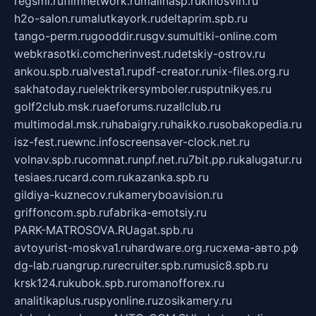
regsmi.ru
filmnetwork.ru
malinasp.ru
kinosvin.ru
h2o-salon.ru
malutkayork.ru
deltaprim.spb.ru
tango-perm.ru
gooddir.ru
sgv.su
multiki-online.com
webkrasotki.com
cherinvest.ru
detskiy-ostrov.ru
ankou.spb.ru
alvesta1.ru
pdf-creator.ru
nix-files.org.ru
sakhatoday.ru
elektrikersymboler.ru
sputnikyes.ru
golf2club.msk.ru
aeforums.ru
zallclub.ru
multimodal.msk.ru
habaigry.ru
haikko.ru
sobakopedia.ru
isz-fest.ru
ewnc.info
screensaver-clock.net.ru
volnav.spb.ru
comnat.ru
npf.net.ru
7bit.pp.ru
kalugatur.ru
tesiaes.ru
card.com.ru
kazanka.spb.ru
gildiya-kuznecov.ru
kameryboavision.ru
griffoncom.spb.ru
fabrika-emotsiy.ru
PARK-MATROSOVA.RU
agat.spb.ru
avtoyurist-moskva1.ru
hardware.org.ru
схема-авто.рф
dg-lab.ru
angrup.ru
recruiter.spb.ru
music8.spb.ru
krsk124.ru
kubok.spb.ru
romanofforex.ru
analitikaplus.ru
spyonline.ru
zosikamery.ru