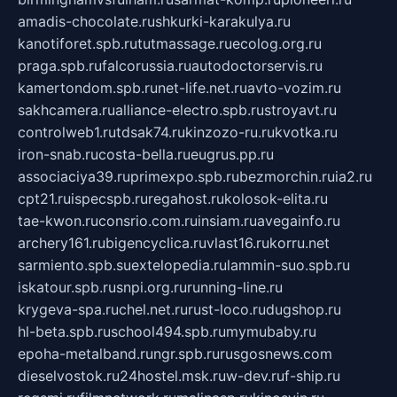
amadis-chocolate.ru
shkurki-karakulya.ru
kanotiforet.spb.ru
tutmassage.ru
ecolog.org.ru
praga.spb.ru
falcorussia.ru
autodoctorservis.ru
kamertondom.spb.ru
net-life.net.ru
avto-vozim.ru
sakhcamera.ru
alliance-electro.spb.ru
stroyavt.ru
controlweb1.ru
tdsak74.ru
kinzozo-ru.ru
kvotka.ru
iron-snab.ru
costa-bella.ru
eugrus.pp.ru
associaciya39.ru
primexpo.spb.ru
bezmorchin.ru
ia2.ru
cpt21.ru
ispecspb.ru
regahost.ru
kolosok-elita.ru
tae-kwon.ru
consrio.com.ru
insiam.ru
avegainfo.ru
archery161.ru
bigencyclica.ru
vlast16.ru
korru.net
sarmiento.spb.su
extelopedia.ru
lammin-suo.spb.ru
iskatour.spb.ru
snpi.org.ru
running-line.ru
krygeva-spa.ru
chel.net.ru
rust-loco.ru
dugshop.ru
hl-beta.spb.ru
school494.spb.ru
mymubaby.ru
epoha-metalband.ru
ngr.spb.ru
rusgosnews.com
dieselvostok.ru
24hostel.msk.ru
w-dev.ru
f-ship.ru