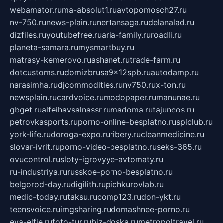
webamator.ru
ma-absolut1.ru
avtopomosch27.ru
nv-750.ru
news-plain.ru
nertansaga.ru
delanalad.ru
dizfiles.ru
youtubefree.ru
aria-family.ru
roadli.ru
planeta-samara.ru
mysmartbuy.ru
matrasy-kemerovo.ru
ashanet.ru
trade-farm.ru
dotcustoms.ru
domizbrusa9x12spb.ru
autodamp.ru
narasimha.ru
djcommodities.ru
nv750.ru
x-ton.ru
newsplain.ru
cardvoice.ru
modopaper.ru
manunae.ru
gbget.ru
alfeihavsalnassr.ru
madoma.ru
tajuncos.ru
petrovkasports.ru
porno-online-besplatno.ru
splclub.ru
york-life.ru
doroga-expo.ru
ribery.ru
cleanmedicine.ru
slovar-ivrit.ru
porno-video-besplatno.ru
seks-365.ru
ovucontrol.ru
sloty-igrovyye-avtomaty.ru
ru-industriya.ru
russkoe-porno-besplatno.ru
belgorod-day.ru
digilith.ru
pichkurovlab.ru
medic-today.ru
taksu.ru
comp123.ru
don-ykt.ru
teensvoice.ru
imgsharing.ru
domashnee-porno.ru
eva-elfie.ru
foto-tur.ru
biz-doska.ru
metropoltravel.ru