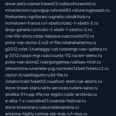
show-pets.ru
smartnews03.ru
discofoxworld.ru
miraclecoon.ru
pongup.ru
hostel65.ru
liura.ru
glasspb.ru
firehunters.ru
gribowo.ru
gnalis.ru
bulkitula.ru
hometown-france.ru
1-xbeticricetc-1-xbetti-5.ru
shop-garena.ru
cricetc-1-xbetr-1-xbetcc-2.ru
one-life-story.ru
top-halyava.ru
accounts112.ru
poka-vse-doma-2.ru
3-d-file.ru
hahahaharms.ru
g2012.ru
tst-1.ru
shaggy-cat.ru
opsmgr.ru
ev-gallery.ru
g-2012.ru
ops-mgr.ru
accounts-112.ru
csm-demo.ru
poka-vse-doma2.ru
airgungames.ru
allseo-host.ru
tehosmotre.ru
varieta-yug.ru
cricetc1xbetr1xbetcc2.ru
raytor-d.ru
atillagunn.ru
3d-file.ru
1xbeticricetc1xbetti5.ru
uafoot-statti.ru
e-abis1c.ru
store-brawl-stars.ru
kts-services.ru
dark-sand.ru
sindika-01.ru
sp-life.ru
x-legion.ru
sib-archives.ru
e-abis-1-c.ru
sindika01.ru
venda-festival.ru
store-brawlstars.ru
dooraleksandria.ru
antenna-highly.ru
mine-lab-msk.ru
1-mus.ru