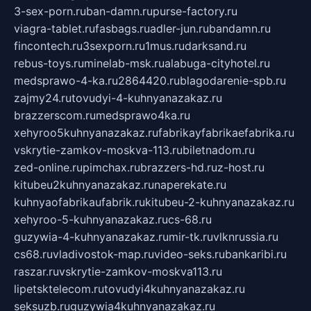
3-sex-porn.ru
ban-damn.ru
purse-factory.ru
viagra-tablet.ru
fasbags.ru
adler-jun.ru
bandamn.ru
fincontech.ru
3sexporn.ru
1mus.ru
darksand.ru
rebus-toys.ru
minelab-msk.ru
alabuga-cityhotel.ru
medsprawo-4-ka.ru
2864420.ru
blagodarenie-spb.ru
zajmy24.ru
tovudyi-4-kuhnyanazakaz.ru
brazzerscom.ru
medsprawo4ka.ru
xehyroo5kuhnyanazakaz.ru
fabrikayfabrikaefabrika.ru
vskrytie-zamkov-moskva-113.ru
biletnadom.ru
zed-online.ru
pimchax.ru
brazzers-hd.ru
z-host.ru
kitubeu2kuhnyanazakaz.ru
naperekate.ru
kuhnyaofabrikaufabrik.ru
kitubeu-2-kuhnyanazakaz.ru
xehyroo-5-kuhnyanazakaz.ru
cs-68.ru
guzywia-4-kuhnyanazakaz.ru
mir-tk.ru
vlknrussia.ru
cs68.ru
vladivostok-map.ru
video-seks.ru
bankaribi.ru
raszar.ru
vskrytie-zamkov-moskva113.ru
lipetsktelecom.ru
tovudyi4kuhnyanazakaz.ru
seksuzb.ru
guzywia4kuhnyanazakaz.ru