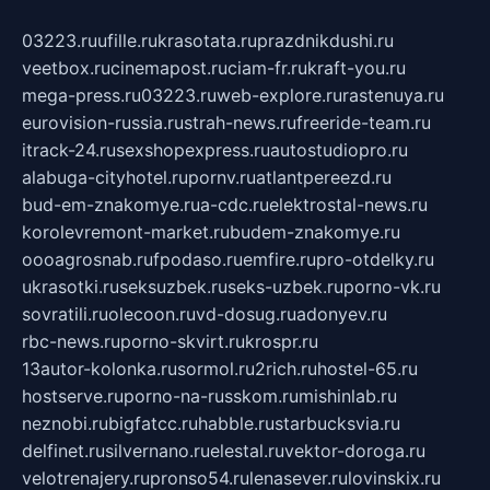
03223.ru
ufille.ru
krasotata.ru
prazdnikdushi.ru
veetbox.ru
cinemapost.ru
ciam-fr.ru
kraft-you.ru
mega-press.ru
03223.ru
web-explore.ru
rastenuya.ru
eurovision-russia.ru
strah-news.ru
freeride-team.ru
itrack-24.ru
sexshopexpress.ru
autostudiopro.ru
alabuga-cityhotel.ru
pornv.ru
atlantpereezd.ru
bud-em-znakomye.ru
a-cdc.ru
elektrostal-news.ru
korolevremont-market.ru
budem-znakomye.ru
oooagrosnab.ru
fpodaso.ru
emfire.ru
pro-otdelky.ru
ukrasotki.ru
seksuzbek.ru
seks-uzbek.ru
porno-vk.ru
sovratili.ru
olecoon.ru
vd-dosug.ru
adonyev.ru
rbc-news.ru
porno-skvirt.ru
krospr.ru
13autor-kolonka.ru
sormol.ru
2rich.ru
hostel-65.ru
hostserve.ru
porno-na-russkom.ru
mishinlab.ru
neznobi.ru
bigfatcc.ru
habble.ru
starbucksvia.ru
delfinet.ru
silvernano.ru
elestal.ru
vektor-doroga.ru
velotrenajery.ru
pronso54.ru
lenasever.ru
lovinskix.ru