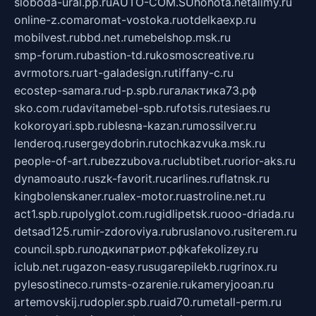
sloboda-ural.pp.ru
AUTO-COM.SU
hohota.net
alimy.ru
online-z.com
aromat-vostoka.ru
otdelkaexp.ru
mobilvest.ru
bbd.net.ru
mebelshop.msk.ru
smp-forum.ru
bastion-td.ru
kosmoscreative.ru
avrmotors.ru
art-galadesign.ru
tiffany-c.ru
ecostep-samara.ru
d-p.spb.ru
галактика73.рф
sko.com.ru
davitamebel-spb.ru
fotsis.ru
tesiaes.ru
kokoroyari.spb.ru
blesna-kazan.ru
mossilver.ru
lenderoq.ru
sergeydobrin.ru
tochkazvuka.msk.ru
people-of-art.ru
bezzubova.ru
clubtibet.ru
orior-aks.ru
dynamoauto.ru
szk-favorit.ru
carlines.ru
flatnsk.ru
kingbolenskaner.ru
alex-motor.ru
astroline.net.ru
act1.spb.ru
polyglot.com.ru
gidlipetsk.ru
ooo-driada.ru
detsad125.ru
mir-zdoroviya.ru
bruslanovo.ru
siterem.ru
council.spb.ru
лодкипатриот.рф
kafekolizey.ru
iclub.net.ru
gazon-easy.ru
sugarepilekb.ru
grinox.ru
pylesostineco.ru
msts-ozarenie.ru
kameryjooan.ru
artemovskij.ru
dopler.spb.ru
aid70.ru
metall-perm.ru