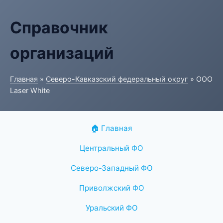
Справочник
организаций
Главная
»
Северо-Кавказский федеральный округ
» ООО
Laser White
🏠 Главная
Центральный ФО
Северо-Западный ФО
Приволжский ФО
Уральский ФО