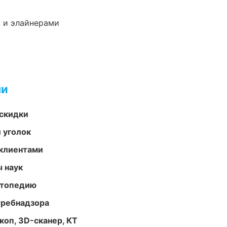
 и элайнерами
ми
скидки
 уголок
 клиентами
ы наук
ортопедию
требнадзора
оп, 3D-сканер, КТ