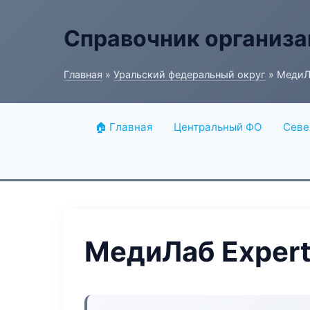
Справочник организ
Главная
»
Уральский федеральный округ
» МедиЛа
🏠 Главная
Центральный ФО
Севе
МедиЛаб Expert