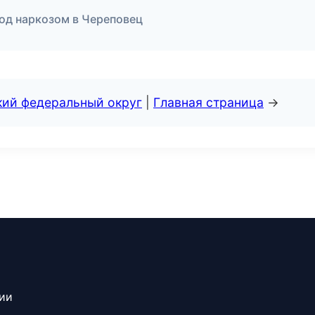
под наркозом в Череповец
кий федеральный округ
|
Главная страница
→
сии