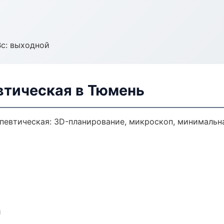
Вс: выходной
втическая в Тюмень
певтическая: 3D-планирование, микроскоп, минимальна
и