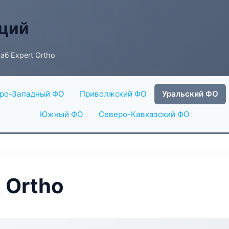
аций
б Expert Ortho
ро-Западный ФО
Приволжский ФО
Уральский ФО
Южный ФО
Северо-Кавказский ФО
 Ortho