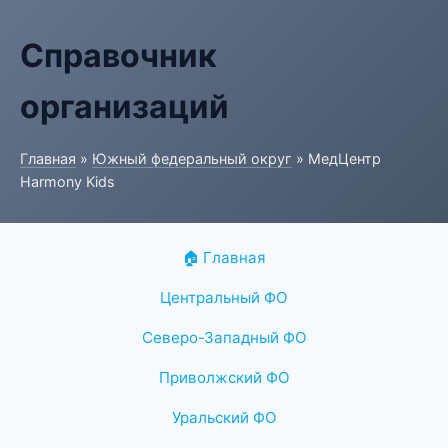
Справочник
организаций
Главная
»
Южный федеральный округ
» МедЦентр
Harmony Kids
🏠 Главная
Центральный ФО
Северо-Западный ФО
Приволжский ФО
Уральский ФО