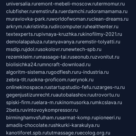
universalia.ru
remont-mebeli-moscow.ru
termomur.ru
clubfisher.ru
remstirufa.ru
erdamchi.ru
doramamama.ru
muraviovka-park.ru
worldofwoman.ru
clean-dreams.ru
arkrym.ru
kristinita.ru
dircomputer.ru
healthenter.ru
textexperts.ru
pivnaya-kruzhka.ru
kinofilmy-2021.ru
demolalapaluza.ru
tanyavanya.ru
remstir-tolyatti.ru
msdip.ru
jdol.ru
sokolovr.ru
newtech-spb.ru
rezemkleim.ru
massage-tai.ru
seonub.ru
zvonitut.ru
biolisichka24.ru
mncraft-download.ru
algoritm-sistema.ru
godflesh.ru
ru-industria.ru
zebra-tlt.ru
okna-proficom.ru
erynok.ru
onlinekinospace.ru
startupstudio-fefu.ru
zarges-ru.ru
gegenjustizunrecht.ru
autobalashov.ru
utrovortu.ru
spiski-firm.ru
elara-m.ru
kinomusorka.ru
mkcslava.ru
2bets.ru
vintovoykompressor.ru
birminghamvsfulham.ru
sarmat-komp.ru
pioneeri.ru
amadis-chocolate.ru
shkurki-karakulya.ru
kanotiforet.spb.ru
tutmassage.ru
ecolog.org.ru