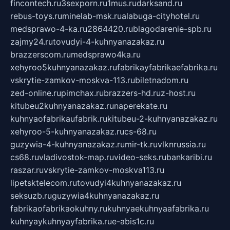
fincontech.ru
3sexporn.ru
1mus.ru
darksand.ru
rebus-toys.ru
minelab-msk.ru
alabuga-cityhotel.ru
medsprawo-4-ka.ru
2864420.ru
blagodarenie-spb.ru
zajmy24.ru
tovudyi-4-kuhnyanazakaz.ru
brazzerscom.ru
medsprawo4ka.ru
xehyroo5kuhnyanazakaz.ru
fabrikayfabrikaefabrika.ru
vskrytie-zamkov-moskva-113.ru
biletnadom.ru
zed-online.ru
pimchax.ru
brazzers-hd.ru
z-host.ru
kitubeu2kuhnyanazakaz.ru
naperekate.ru
kuhnyaofabrikaufabrik.ru
kitubeu-2-kuhnyanazakaz.ru
xehyroo-5-kuhnyanazakaz.ru
cs-68.ru
guzywia-4-kuhnyanazakaz.ru
mir-tk.ru
vlknrussia.ru
cs68.ru
vladivostok-map.ru
video-seks.ru
bankaribi.ru
raszar.ru
vskrytie-zamkov-moskva113.ru
lipetsktelecom.ru
tovudyi4kuhnyanazakaz.ru
seksuzb.ru
guzywia4kuhnyanazakaz.ru
fabrikaofabrikaokuhny.ru
kuhnyaekuhnyaafabrika.ru
kuhnyaykuhnyayfabrika.ru
e-abis1c.ru