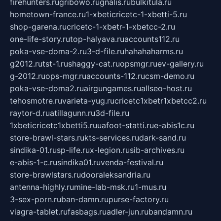
firehunters.ru
gribowo.ru
gnalis.ru
bulkitula.ru
hometown-france.ru
1-xbeticricetc-1-xbetti-5.ru
shop-garena.ru
cricetc-1-xbetr-1-xbetcc-2.ru
one-life-story.ru
top-halyava.ru
accounts112.ru
poka-vse-doma-2.ru
3-d-file.ru
hahahaharms.ru
g2012.ru
tst-1.ru
shaggy-cat.ru
opsmgr.ru
ev-gallery.ru
g-2012.ru
ops-mgr.ru
accounts-112.ru
csm-demo.ru
poka-vse-doma2.ru
airgungames.ru
allseo-host.ru
tehosmotre.ru
varieta-yug.ru
cricetc1xbetr1xbetcc2.ru
raytor-d.ru
atillagunn.ru
3d-file.ru
1xbeticricetc1xbetti5.ru
uafoot-statti.ru
e-abis1c.ru
store-brawl-stars.ru
kts-services.ru
dark-sand.ru
sindika-01.ru
sp-life.ru
x-legion.ru
sib-archives.ru
e-abis-1-c.ru
sindika01.ru
venda-festival.ru
store-brawlstars.ru
dooraleksandria.ru
antenna-highly.ru
mine-lab-msk.ru
1-mus.ru
3-sex-porn.ru
ban-damn.ru
purse-factory.ru
viagra-tablet.ru
fasbags.ru
adler-jun.ru
bandamn.ru