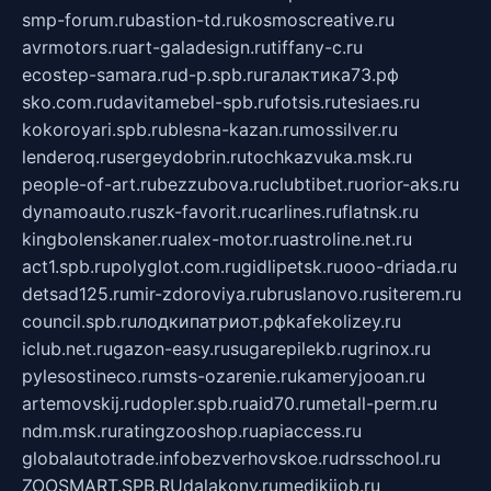
smp-forum.ru
bastion-td.ru
kosmoscreative.ru
avrmotors.ru
art-galadesign.ru
tiffany-c.ru
ecostep-samara.ru
d-p.spb.ru
галактика73.рф
sko.com.ru
davitamebel-spb.ru
fotsis.ru
tesiaes.ru
kokoroyari.spb.ru
blesna-kazan.ru
mossilver.ru
lenderoq.ru
sergeydobrin.ru
tochkazvuka.msk.ru
people-of-art.ru
bezzubova.ru
clubtibet.ru
orior-aks.ru
dynamoauto.ru
szk-favorit.ru
carlines.ru
flatnsk.ru
kingbolenskaner.ru
alex-motor.ru
astroline.net.ru
act1.spb.ru
polyglot.com.ru
gidlipetsk.ru
ooo-driada.ru
detsad125.ru
mir-zdoroviya.ru
bruslanovo.ru
siterem.ru
council.spb.ru
лодкипатриот.рф
kafekolizey.ru
iclub.net.ru
gazon-easy.ru
sugarepilekb.ru
grinox.ru
pylesostineco.ru
msts-ozarenie.ru
kameryjooan.ru
artemovskij.ru
dopler.spb.ru
aid70.ru
metall-perm.ru
ndm.msk.ru
ratingzooshop.ru
apiaccess.ru
globalautotrade.info
bezverhovskoe.ru
drsschool.ru
ZOOSMART.SPB.RU
dalakony.ru
medikijob.ru