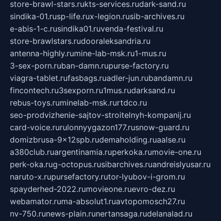
store-brawl-stars.ru
kts-services.ru
dark-sand.ru
sindika-01.ru
sp-life.ru
x-legion.ru
sib-archives.ru
e-abis-1-c.ru
sindika01.ru
venda-festival.ru
store-brawlstars.ru
dooraleksandria.ru
antenna-highly.ru
mine-lab-msk.ru
1-mus.ru
3-sex-porn.ru
ban-damn.ru
purse-factory.ru
viagra-tablet.ru
fasbags.ru
adler-jun.ru
bandamn.ru
fincontech.ru
3sexporn.ru
1mus.ru
darksand.ru
rebus-toys.ru
minelab-msk.ru
rtdco.ru
seo-prodvizhenie-sajtov-stroitelnyh-kompanij.ru
card-voice.ru
rulonnyygazon177.ru
snow-guard.ru
domizbrusa-9x12spb.ru
demaholding.ru
aalse.ru
a380club.ru
argentinamia.ru
perkoka.ru
movie-one.ru
perk-oka.ru
g-octopus.ru
sibarchives.ru
andreislyusar.ru
naruto-x.ru
pursefactory.ru
tor-lyubov-i-grom.ru
spayderhed-2022.ru
movieone.ru
evro-dez.ru
webamator.ru
ma-absolut1.ru
avtopomosch27.ru
nv-750.ru
news-plain.ru
nertansaga.ru
delanalad.ru