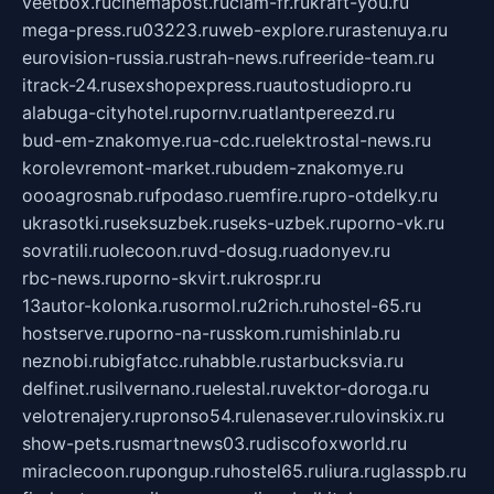
veetbox.ru
cinemapost.ru
ciam-fr.ru
kraft-you.ru
mega-press.ru
03223.ru
web-explore.ru
rastenuya.ru
eurovision-russia.ru
strah-news.ru
freeride-team.ru
itrack-24.ru
sexshopexpress.ru
autostudiopro.ru
alabuga-cityhotel.ru
pornv.ru
atlantpereezd.ru
bud-em-znakomye.ru
a-cdc.ru
elektrostal-news.ru
korolevremont-market.ru
budem-znakomye.ru
oooagrosnab.ru
fpodaso.ru
emfire.ru
pro-otdelky.ru
ukrasotki.ru
seksuzbek.ru
seks-uzbek.ru
porno-vk.ru
sovratili.ru
olecoon.ru
vd-dosug.ru
adonyev.ru
rbc-news.ru
porno-skvirt.ru
krospr.ru
13autor-kolonka.ru
sormol.ru
2rich.ru
hostel-65.ru
hostserve.ru
porno-na-russkom.ru
mishinlab.ru
neznobi.ru
bigfatcc.ru
habble.ru
starbucksvia.ru
delfinet.ru
silvernano.ru
elestal.ru
vektor-doroga.ru
velotrenajery.ru
pronso54.ru
lenasever.ru
lovinskix.ru
show-pets.ru
smartnews03.ru
discofoxworld.ru
miraclecoon.ru
pongup.ru
hostel65.ru
liura.ru
glasspb.ru