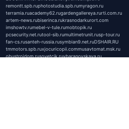
remontt.spb.ru
photostudia.spb.ru
myragon.ru
terramia.ru
academy62.ru
gardengallereya.ru
rti.com.ru
artem-news.ru
biserinca.ru
krasnodarkurort.com
imshowtv.ru
mebel-v-tule.ru
mobtopik.ru
pcsecurity.net.ru
tool-sib.ru
multimetrunit.ru
sp-tour.ru
fan-cs.ru
santeh-russia.ru
symbian9.net.ru
DSHAIR.RU
tmmotors.spb.ru
xjocuricopii.com
musavtomat.msk.ru
obustrojdom.ru
sovetcik.ru
ybaranovskaya.ru
ppknews.ru
cult-alshei.ru
JAPANRUSSIA.RU
proekciyamebel.ru
imper-finans.ru
rim.org.ru
glamourai.ru
brassminus.ru
zabor-pro.ru
ftn.pp.ru
dorogoe58.ru
laimengpacker.ru
kuzova-zapchasti.ru
sageerp.ru
taxodrom.ru
dsrazvitie.ru
hardcity.net.ru
ratinghomegames.ru
topservice25.ru
gubernyan.ru
gtglasslined.ru
ii4.ru
tssport.spb.ru
andorra24.com
blackwallstreet.ru
oboimos.ru
optim-doors.com.ru
ikuch.ru
nycr.org.ru
npa21.ru
vremya-ch.spb.ru
desert000.ru
ivtorgi.ru
ifiori.ru
catalog-statei.ru