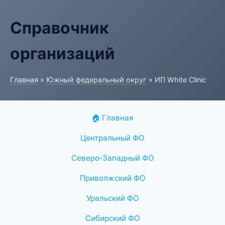
Справочник
организаций
Главная
»
Южный федеральный округ
» ИП White Clinic
🏠 Главная
Центральный ФО
Северо-Западный ФО
Приволжский ФО
Уральский ФО
Сибирский ФО