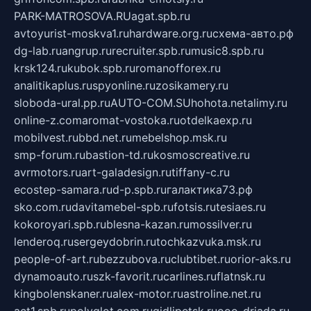
PARK-MATROSOVA.RU
agat.spb.ru
avtoyurist-moskva1.ru
hardware.org.ru
схема-авто.рф
dg-lab.ru
angrup.ru
recruiter.spb.ru
music8.spb.ru
krsk124.ru
kubok.spb.ru
romanofforex.ru
analitikaplus.ru
spyonline.ru
zosikamery.ru
sloboda-ural.pp.ru
AUTO-COM.SU
hohota.net
alimy.ru
online-z.com
aromat-vostoka.ru
otdelkaexp.ru
mobilvest.ru
bbd.net.ru
mebelshop.msk.ru
smp-forum.ru
bastion-td.ru
kosmoscreative.ru
avrmotors.ru
art-galadesign.ru
tiffany-c.ru
ecostep-samara.ru
d-p.spb.ru
галактика73.рф
sko.com.ru
davitamebel-spb.ru
fotsis.ru
tesiaes.ru
kokoroyari.spb.ru
blesna-kazan.ru
mossilver.ru
lenderoq.ru
sergeydobrin.ru
tochkazvuka.msk.ru
people-of-art.ru
bezzubova.ru
clubtibet.ru
orior-aks.ru
dynamoauto.ru
szk-favorit.ru
carlines.ru
flatnsk.ru
kingbolenskaner.ru
alex-motor.ru
astroline.net.ru