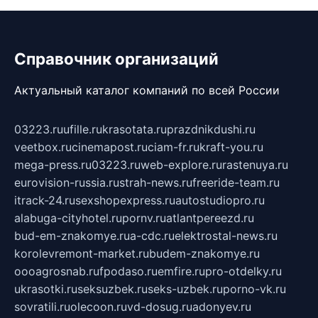
Справочник организаций
Актуальный каталог компаний по всей России
03223.ru
ufille.ru
krasotata.ru
prazdnikdushi.ru
veetbox.ru
cinemapost.ru
ciam-fr.ru
kraft-you.ru
mega-press.ru
03223.ru
web-explore.ru
rastenuya.ru
eurovision-russia.ru
strah-news.ru
freeride-team.ru
itrack-24.ru
sexshopexpress.ru
autostudiopro.ru
alabuga-cityhotel.ru
pornv.ru
atlantpereezd.ru
bud-em-znakomye.ru
a-cdc.ru
elektrostal-news.ru
korolevremont-market.ru
budem-znakomye.ru
oooagrosnab.ru
fpodaso.ru
emfire.ru
pro-otdelky.ru
ukrasotki.ru
seksuzbek.ru
seks-uzbek.ru
porno-vk.ru
sovratili.ru
olecoon.ru
vd-dosug.ru
adonyev.ru