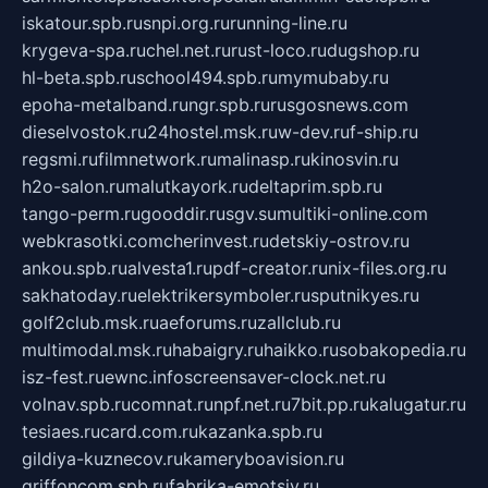
iskatour.spb.ru
snpi.org.ru
running-line.ru
krygeva-spa.ru
chel.net.ru
rust-loco.ru
dugshop.ru
hl-beta.spb.ru
school494.spb.ru
mymubaby.ru
epoha-metalband.ru
ngr.spb.ru
rusgosnews.com
dieselvostok.ru
24hostel.msk.ru
w-dev.ru
f-ship.ru
regsmi.ru
filmnetwork.ru
malinasp.ru
kinosvin.ru
h2o-salon.ru
malutkayork.ru
deltaprim.spb.ru
tango-perm.ru
gooddir.ru
sgv.su
multiki-online.com
webkrasotki.com
cherinvest.ru
detskiy-ostrov.ru
ankou.spb.ru
alvesta1.ru
pdf-creator.ru
nix-files.org.ru
sakhatoday.ru
elektrikersymboler.ru
sputnikyes.ru
golf2club.msk.ru
aeforums.ru
zallclub.ru
multimodal.msk.ru
habaigry.ru
haikko.ru
sobakopedia.ru
isz-fest.ru
ewnc.info
screensaver-clock.net.ru
volnav.spb.ru
comnat.ru
npf.net.ru
7bit.pp.ru
kalugatur.ru
tesiaes.ru
card.com.ru
kazanka.spb.ru
gildiya-kuznecov.ru
kameryboavision.ru
griffoncom.spb.ru
fabrika-emotsiy.ru