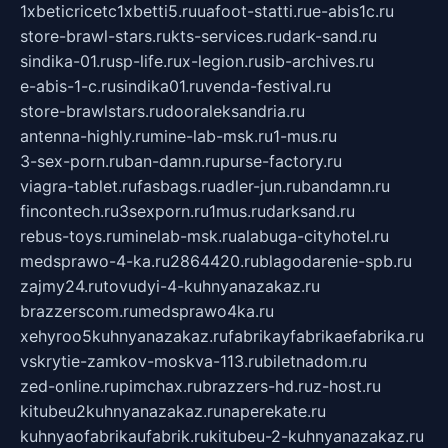
1xbeticricetc1xbetti5.ru
uafoot-statti.ru
e-abis1c.ru
store-brawl-stars.ru
kts-services.ru
dark-sand.ru
sindika-01.ru
sp-life.ru
x-legion.ru
sib-archives.ru
e-abis-1-c.ru
sindika01.ru
venda-festival.ru
store-brawlstars.ru
dooraleksandria.ru
antenna-highly.ru
mine-lab-msk.ru
1-mus.ru
3-sex-porn.ru
ban-damn.ru
purse-factory.ru
viagra-tablet.ru
fasbags.ru
adler-jun.ru
bandamn.ru
fincontech.ru
3sexporn.ru
1mus.ru
darksand.ru
rebus-toys.ru
minelab-msk.ru
alabuga-cityhotel.ru
medsprawo-4-ka.ru
2864420.ru
blagodarenie-spb.ru
zajmy24.ru
tovudyi-4-kuhnyanazakaz.ru
brazzerscom.ru
medsprawo4ka.ru
xehyroo5kuhnyanazakaz.ru
fabrikayfabrikaefabrika.ru
vskrytie-zamkov-moskva-113.ru
biletnadom.ru
zed-online.ru
pimchax.ru
brazzers-hd.ru
z-host.ru
kitubeu2kuhnyanazakaz.ru
naperekate.ru
kuhnyaofabrikaufabrik.ru
kitubeu-2-kuhnyanazakaz.ru