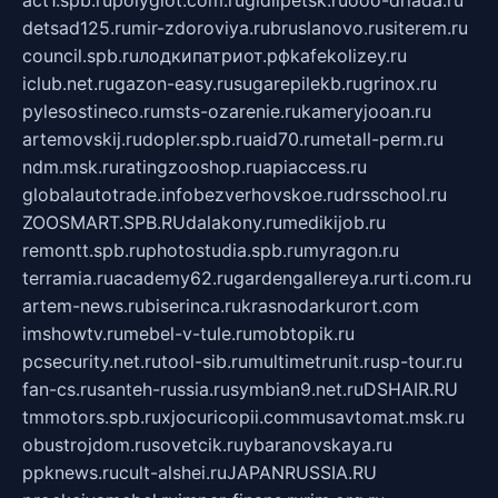
act1.spb.ru
polyglot.com.ru
gidlipetsk.ru
ooo-driada.ru
detsad125.ru
mir-zdoroviya.ru
bruslanovo.ru
siterem.ru
council.spb.ru
лодкипатриот.рф
kafekolizey.ru
iclub.net.ru
gazon-easy.ru
sugarepilekb.ru
grinox.ru
pylesostineco.ru
msts-ozarenie.ru
kameryjooan.ru
artemovskij.ru
dopler.spb.ru
aid70.ru
metall-perm.ru
ndm.msk.ru
ratingzooshop.ru
apiaccess.ru
globalautotrade.info
bezverhovskoe.ru
drsschool.ru
ZOOSMART.SPB.RU
dalakony.ru
medikijob.ru
remontt.spb.ru
photostudia.spb.ru
myragon.ru
terramia.ru
academy62.ru
gardengallereya.ru
rti.com.ru
artem-news.ru
biserinca.ru
krasnodarkurort.com
imshowtv.ru
mebel-v-tule.ru
mobtopik.ru
pcsecurity.net.ru
tool-sib.ru
multimetrunit.ru
sp-tour.ru
fan-cs.ru
santeh-russia.ru
symbian9.net.ru
DSHAIR.RU
tmmotors.spb.ru
xjocuricopii.com
musavtomat.msk.ru
obustrojdom.ru
sovetcik.ru
ybaranovskaya.ru
ppknews.ru
cult-alshei.ru
JAPANRUSSIA.RU