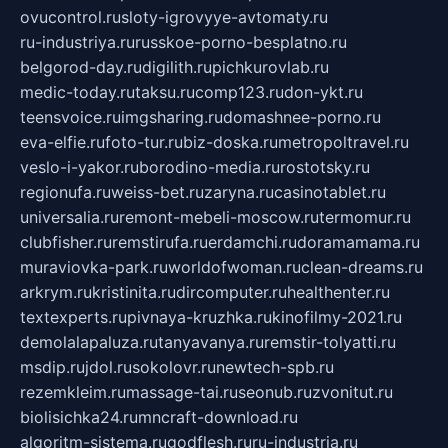
ovucontrol.ru
sloty-igrovyye-avtomaty.ru
ru-industriya.ru
russkoe-porno-besplatno.ru
belgorod-day.ru
digilith.ru
pichkurovlab.ru
medic-today.ru
taksu.ru
comp123.ru
don-ykt.ru
teensvoice.ru
imgsharing.ru
domashnee-porno.ru
eva-elfie.ru
foto-tur.ru
biz-doska.ru
metropoltravel.ru
veslo-i-yakor.ru
borodino-media.ru
rostotsky.ru
regionufa.ru
weiss-bet.ru
zaryna.ru
casinotablet.ru
universalia.ru
remont-mebeli-moscow.ru
termomur.ru
clubfisher.ru
remstirufa.ru
erdamchi.ru
doramamama.ru
muraviovka-park.ru
worldofwoman.ru
clean-dreams.ru
arkrym.ru
kristinita.ru
dircomputer.ru
healthenter.ru
textexperts.ru
pivnaya-kruzhka.ru
kinofilmy-2021.ru
demolalapaluza.ru
tanyavanya.ru
remstir-tolyatti.ru
msdip.ru
jdol.ru
sokolovr.ru
newtech-spb.ru
rezemkleim.ru
massage-tai.ru
seonub.ru
zvonitut.ru
biolisichka24.ru
mncraft-download.ru
algoritm-sistema.ru
godflesh.ru
ru-industria.ru