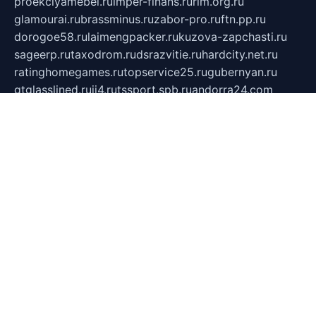
proekciyamebel.ru
imper-finans.ru
rim.org.ru
glamourai.ru
brassminus.ru
zabor-pro.ru
ftn.pp.ru
dorogoe58.ru
laimengpacker.ru
kuzova-zapchasti.ru
sageerp.ru
taxodrom.ru
dsrazvitie.ru
hardcity.net.ru
ratinghomegames.ru
topservice25.ru
gubernyan.ru
gtglasslined.ru
ii4.ru
tssport.spb.ru
andorra24.com
blackwallstreet.ru
oboimos.ru
optim-doors.com.ru
ikuch.ru
nycr.org.ru
npa21.ru
vremya-ch.spb.ru
desert000.ru
ivtorgi.ru
ifiori.ru
catalog-statei.ru
dcv.org.ru
spetsmaster174.ru
ipkameryhiseeu.ru
dum26.ru
ruspol.spb.ru
fr-opendp.ru
kam-solnyshko.ru
cheyenne-arapaho.ru
sevzapmetal.spb.ru
ted-lapidus.spb.ru
parasite-eliminator.ru
sigma-complete.ru
modernworld.ru
dama-moda.ru
eholot-group.ru
sk-nvkz.ru
DRONGOLD.RU
democratia2.ru
i-farmer.ru
mass-sport.org
jablonex.spb.ru
bookmess.ru
linkword.ru
refineua.com.ru
cs-spec.net.ru
altay-mebel.ru