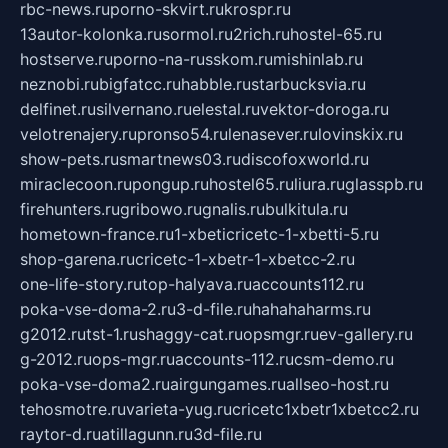
rbc-news.ru
porno-skvirt.ru
krospr.ru
13autor-kolonka.ru
sormol.ru
2rich.ru
hostel-65.ru
hostserve.ru
porno-na-russkom.ru
mishinlab.ru
neznobi.ru
bigfatcc.ru
habble.ru
starbucksvia.ru
delfinet.ru
silvernano.ru
elestal.ru
vektor-doroga.ru
velotrenajery.ru
pronso54.ru
lenasever.ru
lovinskix.ru
show-pets.ru
smartnews03.ru
discofoxworld.ru
miraclecoon.ru
pongup.ru
hostel65.ru
liura.ru
glasspb.ru
firehunters.ru
gribowo.ru
gnalis.ru
bulkitula.ru
hometown-france.ru
1-xbeticricetc-1-xbetti-5.ru
shop-garena.ru
cricetc-1-xbetr-1-xbetcc-2.ru
one-life-story.ru
top-halyava.ru
accounts112.ru
poka-vse-doma-2.ru
3-d-file.ru
hahahaharms.ru
g2012.ru
tst-1.ru
shaggy-cat.ru
opsmgr.ru
ev-gallery.ru
g-2012.ru
ops-mgr.ru
accounts-112.ru
csm-demo.ru
poka-vse-doma2.ru
airgungames.ru
allseo-host.ru
tehosmotre.ru
varieta-yug.ru
cricetc1xbetr1xbetcc2.ru
raytor-d.ru
atillagunn.ru
3d-file.ru