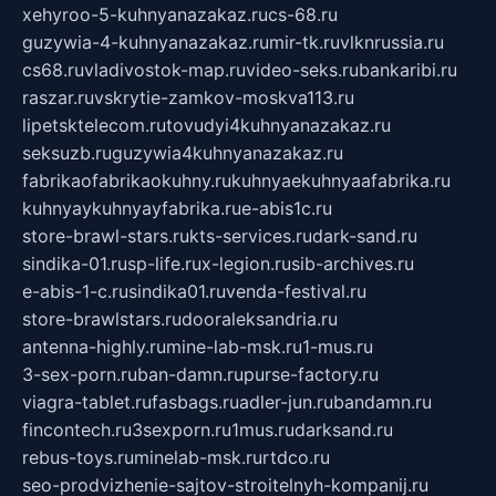
xehyroo-5-kuhnyanazakaz.ru
cs-68.ru
guzywia-4-kuhnyanazakaz.ru
mir-tk.ru
vlknrussia.ru
cs68.ru
vladivostok-map.ru
video-seks.ru
bankaribi.ru
raszar.ru
vskrytie-zamkov-moskva113.ru
lipetsktelecom.ru
tovudyi4kuhnyanazakaz.ru
seksuzb.ru
guzywia4kuhnyanazakaz.ru
fabrikaofabrikaokuhny.ru
kuhnyaekuhnyaafabrika.ru
kuhnyaykuhnyayfabrika.ru
e-abis1c.ru
store-brawl-stars.ru
kts-services.ru
dark-sand.ru
sindika-01.ru
sp-life.ru
x-legion.ru
sib-archives.ru
e-abis-1-c.ru
sindika01.ru
venda-festival.ru
store-brawlstars.ru
dooraleksandria.ru
antenna-highly.ru
mine-lab-msk.ru
1-mus.ru
3-sex-porn.ru
ban-damn.ru
purse-factory.ru
viagra-tablet.ru
fasbags.ru
adler-jun.ru
bandamn.ru
fincontech.ru
3sexporn.ru
1mus.ru
darksand.ru
rebus-toys.ru
minelab-msk.ru
rtdco.ru
seo-prodvizhenie-sajtov-stroitelnyh-kompanij.ru