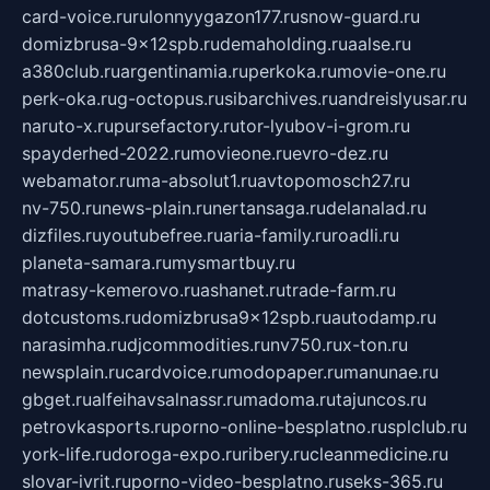
card-voice.ru
rulonnyygazon177.ru
snow-guard.ru
domizbrusa-9x12spb.ru
demaholding.ru
aalse.ru
a380club.ru
argentinamia.ru
perkoka.ru
movie-one.ru
perk-oka.ru
g-octopus.ru
sibarchives.ru
andreislyusar.ru
naruto-x.ru
pursefactory.ru
tor-lyubov-i-grom.ru
spayderhed-2022.ru
movieone.ru
evro-dez.ru
webamator.ru
ma-absolut1.ru
avtopomosch27.ru
nv-750.ru
news-plain.ru
nertansaga.ru
delanalad.ru
dizfiles.ru
youtubefree.ru
aria-family.ru
roadli.ru
planeta-samara.ru
mysmartbuy.ru
matrasy-kemerovo.ru
ashanet.ru
trade-farm.ru
dotcustoms.ru
domizbrusa9x12spb.ru
autodamp.ru
narasimha.ru
djcommodities.ru
nv750.ru
x-ton.ru
newsplain.ru
cardvoice.ru
modopaper.ru
manunae.ru
gbget.ru
alfeihavsalnassr.ru
madoma.ru
tajuncos.ru
petrovkasports.ru
porno-online-besplatno.ru
splclub.ru
york-life.ru
doroga-expo.ru
ribery.ru
cleanmedicine.ru
slovar-ivrit.ru
porno-video-besplatno.ru
seks-365.ru