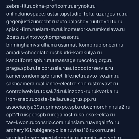
zebra-tlt.ru
okna-proficom.ru
erynok.ru
onlinekinospace.ru
startupstudio-fefu.ru
zarges-ru.ru
gegenjustizunrecht.ru
autobalashov.ru
utrovortu.ru
spiski-firm.ru
elara-m.ru
kinomusorka.ru
mkcslava.ru
2bets.ru
vintovoykompressor.ru
birminghamvsfulham.ru
sarmat-komp.ru
pioneeri.ru
amadis-chocolate.ru
shkurki-karakulya.ru
kanotiforet.spb.ru
tutmassage.ru
ecolog.org.ru
praga.spb.ru
falcorussia.ru
autodoctorservis.ru
kamertondom.spb.ru
net-life.net.ru
avto-vozim.ru
sakhcamera.ru
alliance-electro.spb.ru
stroyavt.ru
controlweb1.ru
tdsak74.ru
kinzozo-ru.ru
kvotka.ru
iron-snab.ru
costa-bella.ru
eugrus.pp.ru
associaciya39.ru
primexpo.spb.ru
bezmorchin.ru
ia2.ru
cpt21.ru
ispecspb.ru
regahost.ru
kolosok-elita.ru
tae-kwon.ru
consrio.com.ru
insiam.ru
avegainfo.ru
archery161.ru
bigencyclica.ru
vlast16.ru
korru.net
sarmiento.spb.su
extelopedia.ru
lammin-suo.spb.ru