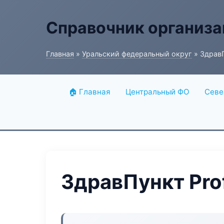
Справочник организ
Главная
»
Уральский федеральный округ
» ЗдравП
🏠 Главная
Центральный ФО
Севе
ЗдравПункт Prof