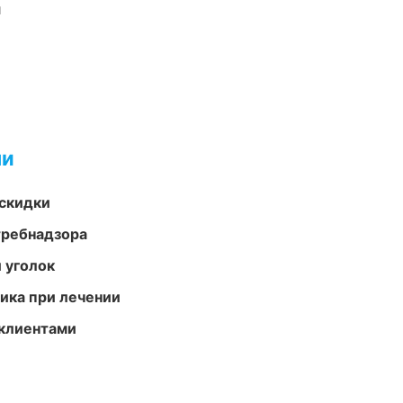
и
ми
скидки
требнадзора
 уголок
тика при лечении
 клиентами