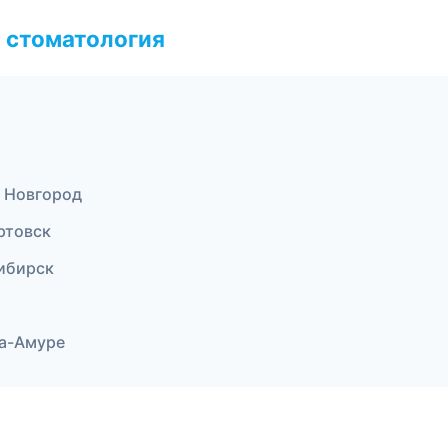
 стоматология
 Новгород
ртовск
ибирск
на-Амуре