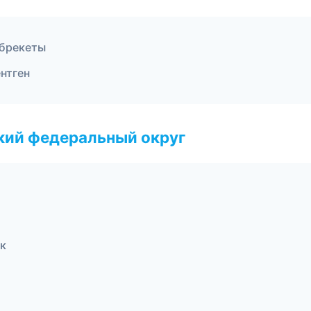
 брекеты
ентген
ский федеральный округ
ск