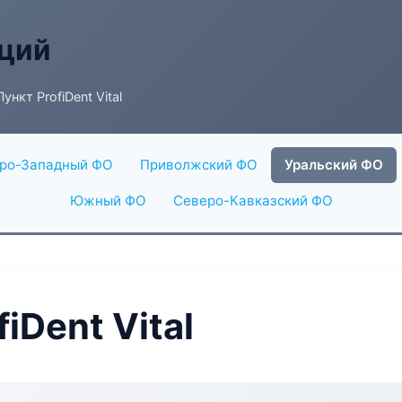
аций
ункт ProfiDent Vital
ро-Западный ФО
Приволжский ФО
Уральский ФО
Южный ФО
Северо-Кавказский ФО
iDent Vital