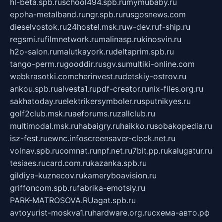
hl-beta.spb.ru
school494.spb.ru
mymubaby.ru
epoha-metalband.ru
ngr.spb.ru
rusgosnews.com
dieselvostok.ru
24hostel.msk.ru
w-dev.ru
f-ship.ru
regsmi.ru
filmnetwork.ru
malinasp.ru
kinosvin.ru
h2o-salon.ru
malutkayork.ru
deltaprim.spb.ru
tango-perm.ru
gooddir.ru
sgv.su
multiki-online.com
webkrasotki.com
cherinvest.ru
detskiy-ostrov.ru
ankou.spb.ru
alvesta1.ru
pdf-creator.ru
nix-files.org.ru
sakhatoday.ru
elektrikersymboler.ru
sputnikyes.ru
golf2club.msk.ru
aeforums.ru
zallclub.ru
multimodal.msk.ru
habaigry.ru
haikko.ru
sobakopedia.ru
isz-fest.ru
ewnc.info
screensaver-clock.net.ru
volnav.spb.ru
comnat.ru
npf.net.ru
7bit.pp.ru
kalugatur.ru
tesiaes.ru
card.com.ru
kazanka.spb.ru
gildiya-kuznecov.ru
kameryboavision.ru
griffoncom.spb.ru
fabrika-emotsiy.ru
PARK-MATROSOVA.RU
agat.spb.ru
avtoyurist-moskva1.ru
hardware.org.ru
схема-авто.рф