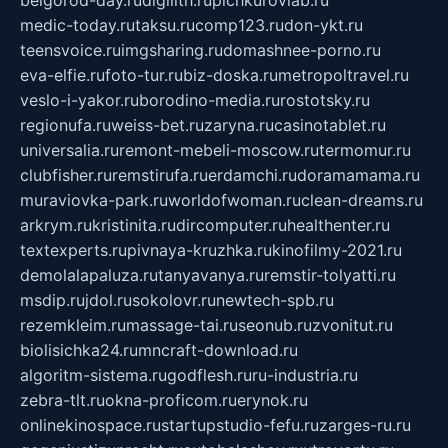
medic-today.ru
taksu.ru
comp123.ru
don-ykt.ru
teensvoice.ru
imgsharing.ru
domashnee-porno.ru
eva-elfie.ru
foto-tur.ru
biz-doska.ru
metropoltravel.ru
veslo-i-yakor.ru
borodino-media.ru
rostotsky.ru
regionufa.ru
weiss-bet.ru
zaryna.ru
casinotablet.ru
universalia.ru
remont-mebeli-moscow.ru
termomur.ru
clubfisher.ru
remstirufa.ru
erdamchi.ru
doramamama.ru
muraviovka-park.ru
worldofwoman.ru
clean-dreams.ru
arkrym.ru
kristinita.ru
dircomputer.ru
healthenter.ru
textexperts.ru
pivnaya-kruzhka.ru
kinofilmy-2021.ru
demolalapaluza.ru
tanyavanya.ru
remstir-tolyatti.ru
msdip.ru
jdol.ru
sokolovr.ru
newtech-spb.ru
rezemkleim.ru
massage-tai.ru
seonub.ru
zvonitut.ru
biolisichka24.ru
mncraft-download.ru
algoritm-sistema.ru
godflesh.ru
ru-industria.ru
zebra-tlt.ru
okna-proficom.ru
erynok.ru
onlinekinospace.ru
startupstudio-fefu.ru
zarges-ru.ru