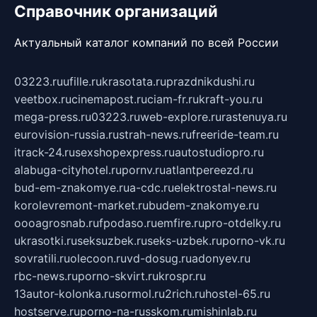
Справочник организаций
Актуальный каталог компаний по всей России
03223.ru
ufille.ru
krasotata.ru
prazdnikdushi.ru
veetbox.ru
cinemapost.ru
ciam-fr.ru
kraft-you.ru
mega-press.ru
03223.ru
web-explore.ru
rastenuya.ru
eurovision-russia.ru
strah-news.ru
freeride-team.ru
itrack-24.ru
sexshopexpress.ru
autostudiopro.ru
alabuga-cityhotel.ru
pornv.ru
atlantpereezd.ru
bud-em-znakomye.ru
a-cdc.ru
elektrostal-news.ru
korolevremont-market.ru
budem-znakomye.ru
oooagrosnab.ru
fpodaso.ru
emfire.ru
pro-otdelky.ru
ukrasotki.ru
seksuzbek.ru
seks-uzbek.ru
porno-vk.ru
sovratili.ru
olecoon.ru
vd-dosug.ru
adonyev.ru
rbc-news.ru
porno-skvirt.ru
krospr.ru
13autor-kolonka.ru
sormol.ru
2rich.ru
hostel-65.ru
hostserve.ru
porno-na-russkom.ru
mishinlab.ru