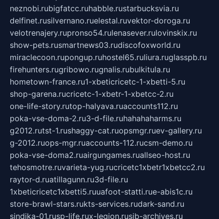
neznobi.ru
bigfatcc.ru
habble.ru
starbucksvia.ru
delfinet.ru
silvernano.ru
elestal.ru
vektor-doroga.ru
velotrenajery.ru
pronso54.ru
lenasever.ru
lovinskix.ru
show-pets.ru
smartnews03.ru
discofoxworld.ru
miraclecoon.ru
pongup.ru
hostel65.ru
liura.ru
glasspb.ru
firehunters.ru
gribowo.ru
gnalis.ru
bulkitula.ru
hometown-france.ru
1-xbeticricetc-1-xbetti-5.ru
shop-garena.ru
cricetc-1-xbetr-1-xbetcc-2.ru
one-life-story.ru
top-halyava.ru
accounts112.ru
poka-vse-doma-2.ru
3-d-file.ru
hahahaharms.ru
g2012.ru
tst-1.ru
shaggy-cat.ru
opsmgr.ru
ev-gallery.ru
g-2012.ru
ops-mgr.ru
accounts-112.ru
csm-demo.ru
poka-vse-doma2.ru
airgungames.ru
allseo-host.ru
tehosmotre.ru
varieta-yug.ru
cricetc1xbetr1xbetcc2.ru
raytor-d.ru
atillagunn.ru
3d-file.ru
1xbeticricetc1xbetti5.ru
uafoot-statti.ru
e-abis1c.ru
store-brawl-stars.ru
kts-services.ru
dark-sand.ru
sindika-01.ru
sp-life.ru
x-legion.ru
sib-archives.ru