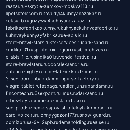
raszar.ru
vskrytie-zamkov-moskva113.ru
lipetsktelecom.ru
tovudyi4kuhnyanazakaz.ru
seksuzb.ru
guzywia4kuhnyanazakaz.ru
fabrikaofabrikaokuhny.ru
kuhnyaekuhnyaafabrika.ru
kuhnyaykuhnyayfabrika.ru
e-abis1c.ru
store-brawl-stars.ru
kts-services.ru
dark-sand.ru
sindika-01.ru
sp-life.ru
x-legion.ru
sib-archives.ru
e-abis-1-c.ru
sindika01.ru
venda-festival.ru
store-brawlstars.ru
dooraleksandria.ru
antenna-highly.ru
mine-lab-msk.ru
1-mus.ru
3-sex-porn.ru
ban-damn.ru
purse-factory.ru
viagra-tablet.ru
fasbags.ru
adler-jun.ru
bandamn.ru
fincontech.ru
3sexporn.ru
1mus.ru
darksand.ru
rebus-toys.ru
minelab-msk.ru
rtdco.ru
seo-prodvizhenie-sajtov-stroitelnyh-kompanij.ru
card-voice.ru
rulonnyygazon177.ru
snow-guard.ru
domizbrusa-9x12spb.ru
demaholding.ru
aalse.ru
a380club.ru
argentinamia.ru
perkoka.ru
movie-one.ru