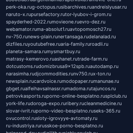
perk-oka.ru
g-octopus.ru
sibarchives.ru
andreislyusar.ru
naruto-x.ru
pursefactory.ru
tor-lyubov-i-grom.ru
spayderhed-2022.ru
movieone.ru
evro-dez.ru
webamator.ru
ma-absolut1.ru
avtopomosch27.ru
nv-750.ru
news-plain.ru
nertansaga.ru
delanalad.ru
dizfiles.ru
youtubefree.ru
aria-family.ru
roadli.ru
planeta-samara.ru
mysmartbuy.ru
matrasy-kemerovo.ru
ashanet.ru
trade-farm.ru
dotcustoms.ru
domizbrusa9x12spb.ru
autodamp.ru
narasimha.ru
djcommodities.ru
nv750.ru
x-ton.ru
newsplain.ru
cardvoice.ru
modopaper.ru
manunae.ru
gbget.ru
alfeihavsalnassr.ru
madoma.ru
tajuncos.ru
petrovkasports.ru
porno-online-besplatno.ru
splclub.ru
york-life.ru
doroga-expo.ru
ribery.ru
cleanmedicine.ru
slovar-ivrit.ru
porno-video-besplatno.ru
seks-365.ru
ovucontrol.ru
sloty-igrovyye-avtomaty.ru
ru-industriya.ru
russkoe-porno-besplatno.ru
belgorod-day.ru
digilith.ru
pichkurovlab.ru