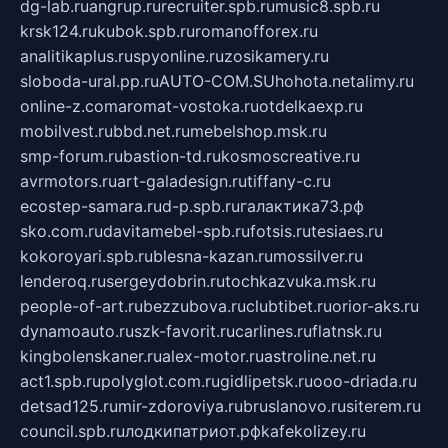
dg-lab.ru
angrup.ru
recruiter.spb.ru
music8.spb.ru
krsk124.ru
kubok.spb.ru
romanofforex.ru
analitikaplus.ru
spyonline.ru
zosikamery.ru
sloboda-ural.pp.ru
AUTO-COM.SU
hohota.net
alimy.ru
online-z.com
aromat-vostoka.ru
otdelkaexp.ru
mobilvest.ru
bbd.net.ru
mebelshop.msk.ru
smp-forum.ru
bastion-td.ru
kosmoscreative.ru
avrmotors.ru
art-galadesign.ru
tiffany-c.ru
ecostep-samara.ru
d-p.spb.ru
галактика73.рф
sko.com.ru
davitamebel-spb.ru
fotsis.ru
tesiaes.ru
kokoroyari.spb.ru
blesna-kazan.ru
mossilver.ru
lenderoq.ru
sergeydobrin.ru
tochkazvuka.msk.ru
people-of-art.ru
bezzubova.ru
clubtibet.ru
orior-aks.ru
dynamoauto.ru
szk-favorit.ru
carlines.ru
flatnsk.ru
kingbolenskaner.ru
alex-motor.ru
astroline.net.ru
act1.spb.ru
polyglot.com.ru
gidlipetsk.ru
ooo-driada.ru
detsad125.ru
mir-zdoroviya.ru
bruslanovo.ru
siterem.ru
council.spb.ru
лодкипатриот.рф
kafekolizey.ru