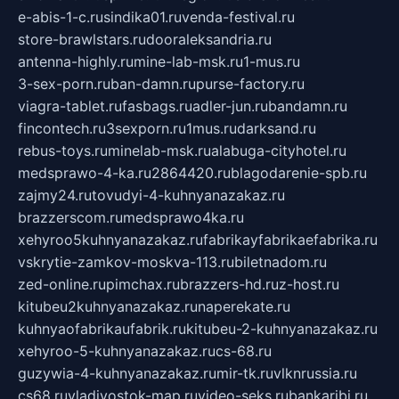
e-abis-1-c.ru
sindika01.ru
venda-festival.ru
store-brawlstars.ru
dooraleksandria.ru
antenna-highly.ru
mine-lab-msk.ru
1-mus.ru
3-sex-porn.ru
ban-damn.ru
purse-factory.ru
viagra-tablet.ru
fasbags.ru
adler-jun.ru
bandamn.ru
fincontech.ru
3sexporn.ru
1mus.ru
darksand.ru
rebus-toys.ru
minelab-msk.ru
alabuga-cityhotel.ru
medsprawo-4-ka.ru
2864420.ru
blagodarenie-spb.ru
zajmy24.ru
tovudyi-4-kuhnyanazakaz.ru
brazzerscom.ru
medsprawo4ka.ru
xehyroo5kuhnyanazakaz.ru
fabrikayfabrikaefabrika.ru
vskrytie-zamkov-moskva-113.ru
biletnadom.ru
zed-online.ru
pimchax.ru
brazzers-hd.ru
z-host.ru
kitubeu2kuhnyanazakaz.ru
naperekate.ru
kuhnyaofabrikaufabrik.ru
kitubeu-2-kuhnyanazakaz.ru
xehyroo-5-kuhnyanazakaz.ru
cs-68.ru
guzywia-4-kuhnyanazakaz.ru
mir-tk.ru
vlknrussia.ru
cs68.ru
vladivostok-map.ru
video-seks.ru
bankaribi.ru