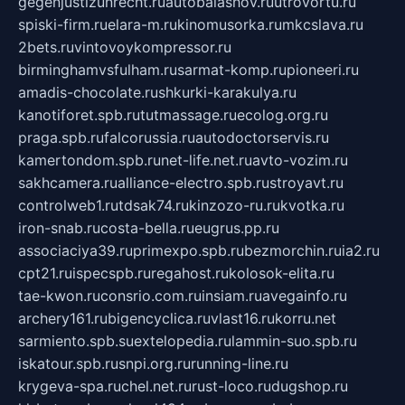
gegenjustizunrecht.ru
autobalashov.ru
utrovortu.ru
spiski-firm.ru
elara-m.ru
kinomusorka.ru
mkcslava.ru
2bets.ru
vintovoykompressor.ru
birminghamvsfulham.ru
sarmat-komp.ru
pioneeri.ru
amadis-chocolate.ru
shkurki-karakulya.ru
kanotiforet.spb.ru
tutmassage.ru
ecolog.org.ru
praga.spb.ru
falcorussia.ru
autodoctorservis.ru
kamertondom.spb.ru
net-life.net.ru
avto-vozim.ru
sakhcamera.ru
alliance-electro.spb.ru
stroyavt.ru
controlweb1.ru
tdsak74.ru
kinzozo-ru.ru
kvotka.ru
iron-snab.ru
costa-bella.ru
eugrus.pp.ru
associaciya39.ru
primexpo.spb.ru
bezmorchin.ru
ia2.ru
cpt21.ru
ispecspb.ru
regahost.ru
kolosok-elita.ru
tae-kwon.ru
consrio.com.ru
insiam.ru
avegainfo.ru
archery161.ru
bigencyclica.ru
vlast16.ru
korru.net
sarmiento.spb.su
extelopedia.ru
lammin-suo.spb.ru
iskatour.spb.ru
snpi.org.ru
running-line.ru
krygeva-spa.ru
chel.net.ru
rust-loco.ru
dugshop.ru