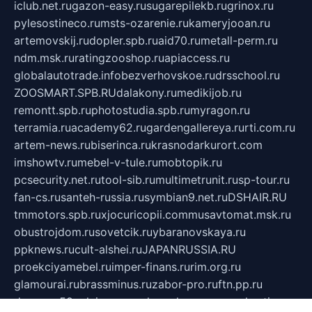
iclub.net.ru
gazon-easy.ru
sugarepilekb.ru
grinox.ru
pylesostineco.ru
msts-ozarenie.ru
kameryjooan.ru
artemovskij.ru
dopler.spb.ru
aid70.ru
metall-perm.ru
ndm.msk.ru
ratingzooshop.ru
apiaccess.ru
globalautotrade.info
bezverhovskoe.ru
drsschool.ru
ZOOSMART.SPB.RU
dalakony.ru
medikijob.ru
remontt.spb.ru
photostudia.spb.ru
myragon.ru
terramia.ru
academy62.ru
gardengallereya.ru
rti.com.ru
artem-news.ru
biserinca.ru
krasnodarkurort.com
imshowtv.ru
mebel-v-tule.ru
mobtopik.ru
pcsecurity.net.ru
tool-sib.ru
multimetrunit.ru
sp-tour.ru
fan-cs.ru
santeh-russia.ru
symbian9.net.ru
DSHAIR.RU
tmmotors.spb.ru
xjocuricopii.com
musavtomat.msk.ru
obustrojdom.ru
sovetcik.ru
ybaranovskaya.ru
ppknews.ru
cult-alshei.ru
JAPANRUSSIA.RU
proekciyamebel.ru
imper-finans.ru
rim.org.ru
glamourai.ru
brassminus.ru
zabor-pro.ru
ftn.pp.ru
dorogoe58.ru
laimengpacker.ru
kuzova-zapchasti.ru