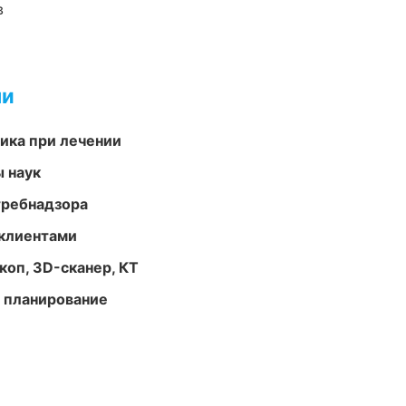
в
ми
тика при лечении
ы наук
требнадзора
 клиентами
оп, 3D-сканер, КТ
 планирование