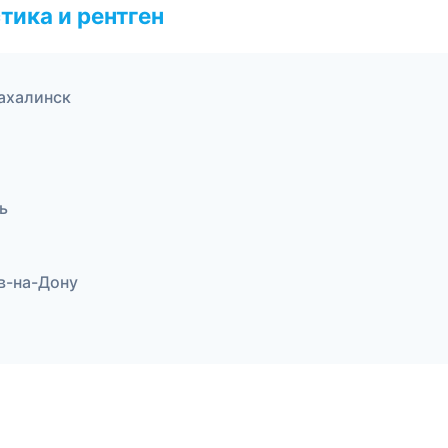
тика и рентген
ахалинск
ь
в-на-Дону