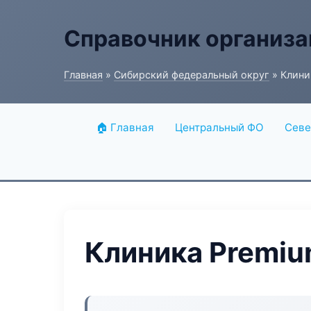
Справочник организ
Главная
»
Сибирский федеральный округ
» Клини
🏠 Главная
Центральный ФО
Севе
Клиника Premiu