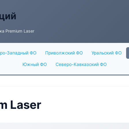
аций
ка Premium Laser
ро-Западный ФО
Приволжский ФО
Уральский ФО
Южный ФО
Северо-Кавказский ФО
m Laser