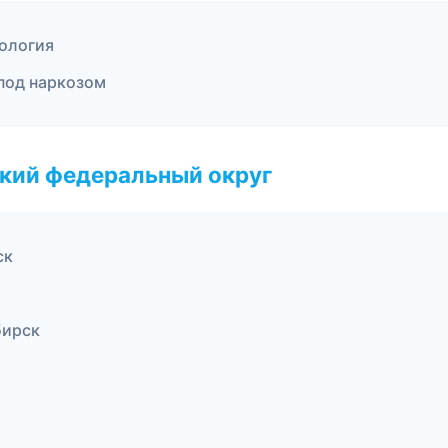
тология
под наркозом
ский федеральный округ
ск
бирск