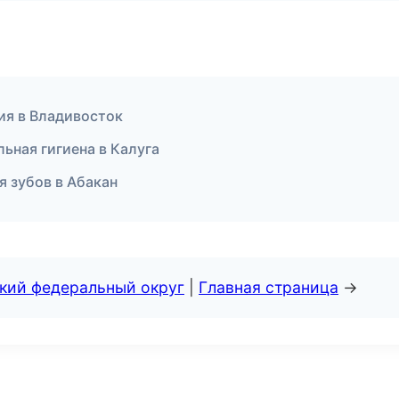
ия в Владивосток
ьная гигиена в Калуга
 зубов в Абакан
ский федеральный округ
|
Главная страница
→