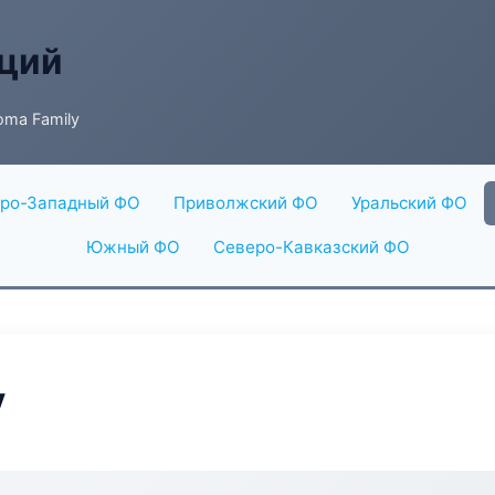
аций
oma Family
ро-Западный ФО
Приволжский ФО
Уральский ФО
Южный ФО
Северо-Кавказский ФО
y