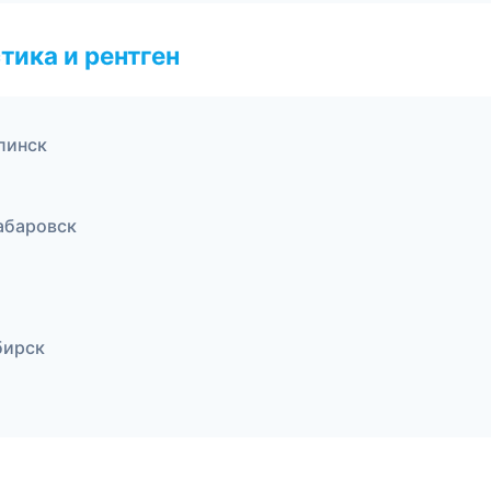
тика и рентген
линск
абаровск
бирск