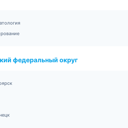
матология
ирование
ский федеральный округ
оярск
нецк