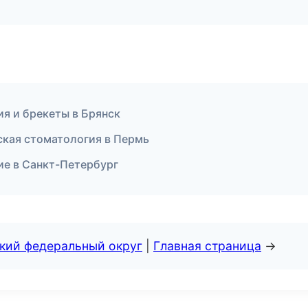
я и брекеты в Брянск
ская стоматология в Пермь
ие в Санкт-Петербург
ский федеральный округ
|
Главная страница
→