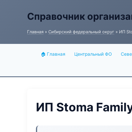
Справочник организ
Главная
»
Сибирский федеральный округ
» ИП St
🏠 Главная
Центральный ФО
Севе
ИП Stoma Famil