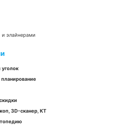
 и элайнерами
ми
 уголок
 планирование
скидки
оп, 3D-сканер, КТ
ортопедию