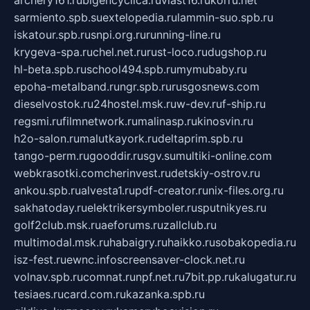
archery161.ru
bigencyclica.ru
vlast16.ru
korru.net
sarmiento.spb.su
extelopedia.ru
lammin-suo.spb.ru
iskatour.spb.ru
snpi.org.ru
running-line.ru
krygeva-spa.ru
chel.net.ru
rust-loco.ru
dugshop.ru
hl-beta.spb.ru
school494.spb.ru
mymubaby.ru
epoha-metalband.ru
ngr.spb.ru
rusgosnews.com
dieselvostok.ru
24hostel.msk.ru
w-dev.ru
f-ship.ru
regsmi.ru
filmnetwork.ru
malinasp.ru
kinosvin.ru
h2o-salon.ru
malutkayork.ru
deltaprim.spb.ru
tango-perm.ru
gooddir.ru
sgv.su
multiki-online.com
webkrasotki.com
cherinvest.ru
detskiy-ostrov.ru
ankou.spb.ru
alvesta1.ru
pdf-creator.ru
nix-files.org.ru
sakhatoday.ru
elektrikersymboler.ru
sputnikyes.ru
golf2club.msk.ru
aeforums.ru
zallclub.ru
multimodal.msk.ru
habaigry.ru
haikko.ru
sobakopedia.ru
isz-fest.ru
ewnc.info
screensaver-clock.net.ru
volnav.spb.ru
comnat.ru
npf.net.ru
7bit.pp.ru
kalugatur.ru
tesiaes.ru
card.com.ru
kazanka.spb.ru