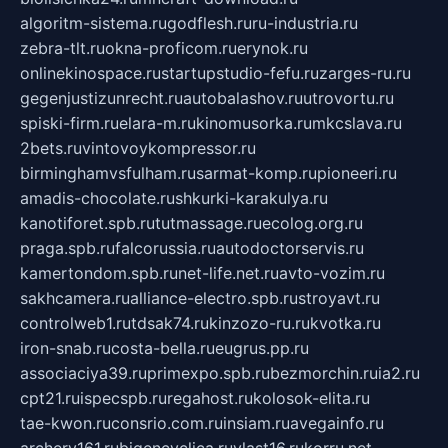
algoritm-sistema.ru
godflesh.ru
ru-industria.ru
zebra-tlt.ru
okna-proficom.ru
erynok.ru
onlinekinospace.ru
startupstudio-fefu.ru
zarges-ru.ru
gegenjustizunrecht.ru
autobalashov.ru
utrovortu.ru
spiski-firm.ru
elara-m.ru
kinomusorka.ru
mkcslava.ru
2bets.ru
vintovoykompressor.ru
birminghamvsfulham.ru
sarmat-komp.ru
pioneeri.ru
amadis-chocolate.ru
shkurki-karakulya.ru
kanotiforet.spb.ru
tutmassage.ru
ecolog.org.ru
praga.spb.ru
falcorussia.ru
autodoctorservis.ru
kamertondom.spb.ru
net-life.net.ru
avto-vozim.ru
sakhcamera.ru
alliance-electro.spb.ru
stroyavt.ru
controlweb1.ru
tdsak74.ru
kinzozo-ru.ru
kvotka.ru
iron-snab.ru
costa-bella.ru
eugrus.pp.ru
associaciya39.ru
primexpo.spb.ru
bezmorchin.ru
ia2.ru
cpt21.ru
ispecspb.ru
regahost.ru
kolosok-elita.ru
tae-kwon.ru
consrio.com.ru
insiam.ru
avegainfo.ru