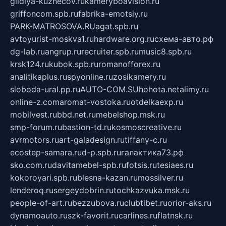
gildiya-kuznecov.ru
kameryboavision.ru
griffoncom.spb.ru
fabrika-emotsiy.ru
PARK-MATROSOVA.RU
agat.spb.ru
avtoyurist-moskva1.ru
hardware.org.ru
схема-авто.рф
dg-lab.ru
angrup.ru
recruiter.spb.ru
music8.spb.ru
krsk124.ru
kubok.spb.ru
romanofforex.ru
analitikaplus.ru
spyonline.ru
zosikamery.ru
sloboda-ural.pp.ru
AUTO-COM.SU
hohota.net
alimy.ru
online-z.com
aromat-vostoka.ru
otdelkaexp.ru
mobilvest.ru
bbd.net.ru
mebelshop.msk.ru
smp-forum.ru
bastion-td.ru
kosmoscreative.ru
avrmotors.ru
art-galadesign.ru
tiffany-c.ru
ecostep-samara.ru
d-p.spb.ru
галактика73.рф
sko.com.ru
davitamebel-spb.ru
fotsis.ru
tesiaes.ru
kokoroyari.spb.ru
blesna-kazan.ru
mossilver.ru
lenderoq.ru
sergeydobrin.ru
tochkazvuka.msk.ru
people-of-art.ru
bezzubova.ru
clubtibet.ru
orior-aks.ru
dynamoauto.ru
szk-favorit.ru
carlines.ru
flatnsk.ru