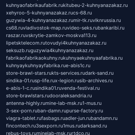
kuhnyaofabrikaufabrik.ru
kitubeu-2-kuhnyanazakaz.ru
xehyroo-5-kuhnyanazakaz.ru
cs-68.ru
guzywia-4-kuhnyanazakaz.ru
mir-tk.ru
vlknrussia.ru
cs68.ru
vladivostok-map.ru
video-seks.ru
bankaribi.ru
raszar.ru
vskrytie-zamkov-moskva113.ru
lipetsktelecom.ru
tovudyi4kuhnyanazakaz.ru
seksuzb.ru
guzywia4kuhnyanazakaz.ru
fabrikaofabrikaokuhny.ru
kuhnyaekuhnyaafabrika.ru
kuhnyaykuhnyayfabrika.ru
e-abis1c.ru
store-brawl-stars.ru
kts-services.ru
dark-sand.ru
sindika-01.ru
sp-life.ru
x-legion.ru
sib-archives.ru
e-abis-1-c.ru
sindika01.ru
venda-festival.ru
store-brawlstars.ru
dooraleksandria.ru
antenna-highly.ru
mine-lab-msk.ru
1-mus.ru
3-sex-porn.ru
ban-damn.ru
purse-factory.ru
viagra-tablet.ru
fasbags.ru
adler-jun.ru
bandamn.ru
fincontech.ru
3sexporn.ru
1mus.ru
darksand.ru
rebus-toys.ru
minelab-msk.ru
rtdco.ru