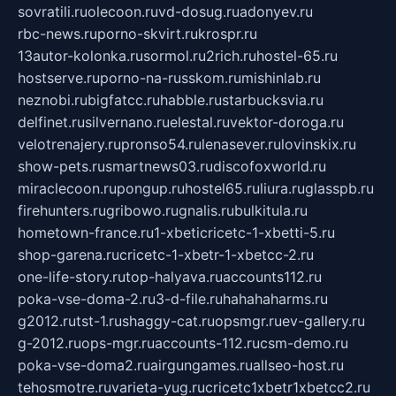
sovratili.ru
olecoon.ru
vd-dosug.ru
adonyev.ru
rbc-news.ru
porno-skvirt.ru
krospr.ru
13autor-kolonka.ru
sormol.ru
2rich.ru
hostel-65.ru
hostserve.ru
porno-na-russkom.ru
mishinlab.ru
neznobi.ru
bigfatcc.ru
habble.ru
starbucksvia.ru
delfinet.ru
silvernano.ru
elestal.ru
vektor-doroga.ru
velotrenajery.ru
pronso54.ru
lenasever.ru
lovinskix.ru
show-pets.ru
smartnews03.ru
discofoxworld.ru
miraclecoon.ru
pongup.ru
hostel65.ru
liura.ru
glasspb.ru
firehunters.ru
gribowo.ru
gnalis.ru
bulkitula.ru
hometown-france.ru
1-xbeticricetc-1-xbetti-5.ru
shop-garena.ru
cricetc-1-xbetr-1-xbetcc-2.ru
one-life-story.ru
top-halyava.ru
accounts112.ru
poka-vse-doma-2.ru
3-d-file.ru
hahahaharms.ru
g2012.ru
tst-1.ru
shaggy-cat.ru
opsmgr.ru
ev-gallery.ru
g-2012.ru
ops-mgr.ru
accounts-112.ru
csm-demo.ru
poka-vse-doma2.ru
airgungames.ru
allseo-host.ru
tehosmotre.ru
varieta-yug.ru
cricetc1xbetr1xbetcc2.ru