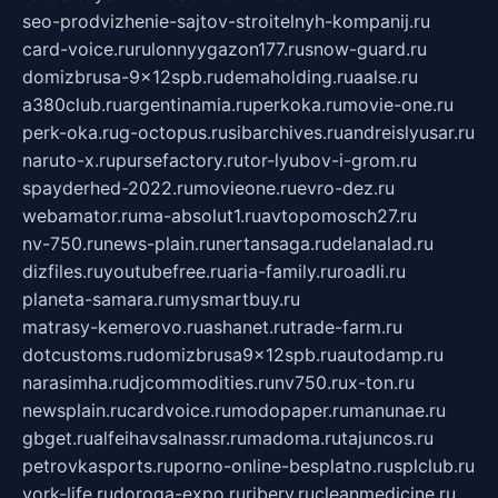
seo-prodvizhenie-sajtov-stroitelnyh-kompanij.ru
card-voice.ru
rulonnyygazon177.ru
snow-guard.ru
domizbrusa-9x12spb.ru
demaholding.ru
aalse.ru
a380club.ru
argentinamia.ru
perkoka.ru
movie-one.ru
perk-oka.ru
g-octopus.ru
sibarchives.ru
andreislyusar.ru
naruto-x.ru
pursefactory.ru
tor-lyubov-i-grom.ru
spayderhed-2022.ru
movieone.ru
evro-dez.ru
webamator.ru
ma-absolut1.ru
avtopomosch27.ru
nv-750.ru
news-plain.ru
nertansaga.ru
delanalad.ru
dizfiles.ru
youtubefree.ru
aria-family.ru
roadli.ru
planeta-samara.ru
mysmartbuy.ru
matrasy-kemerovo.ru
ashanet.ru
trade-farm.ru
dotcustoms.ru
domizbrusa9x12spb.ru
autodamp.ru
narasimha.ru
djcommodities.ru
nv750.ru
x-ton.ru
newsplain.ru
cardvoice.ru
modopaper.ru
manunae.ru
gbget.ru
alfeihavsalnassr.ru
madoma.ru
tajuncos.ru
petrovkasports.ru
porno-online-besplatno.ru
splclub.ru
york-life.ru
doroga-expo.ru
ribery.ru
cleanmedicine.ru