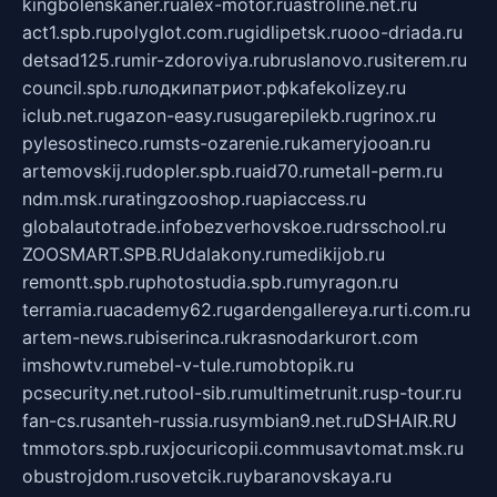
kingbolenskaner.ru
alex-motor.ru
astroline.net.ru
act1.spb.ru
polyglot.com.ru
gidlipetsk.ru
ooo-driada.ru
detsad125.ru
mir-zdoroviya.ru
bruslanovo.ru
siterem.ru
council.spb.ru
лодкипатриот.рф
kafekolizey.ru
iclub.net.ru
gazon-easy.ru
sugarepilekb.ru
grinox.ru
pylesostineco.ru
msts-ozarenie.ru
kameryjooan.ru
artemovskij.ru
dopler.spb.ru
aid70.ru
metall-perm.ru
ndm.msk.ru
ratingzooshop.ru
apiaccess.ru
globalautotrade.info
bezverhovskoe.ru
drsschool.ru
ZOOSMART.SPB.RU
dalakony.ru
medikijob.ru
remontt.spb.ru
photostudia.spb.ru
myragon.ru
terramia.ru
academy62.ru
gardengallereya.ru
rti.com.ru
artem-news.ru
biserinca.ru
krasnodarkurort.com
imshowtv.ru
mebel-v-tule.ru
mobtopik.ru
pcsecurity.net.ru
tool-sib.ru
multimetrunit.ru
sp-tour.ru
fan-cs.ru
santeh-russia.ru
symbian9.net.ru
DSHAIR.RU
tmmotors.spb.ru
xjocuricopii.com
musavtomat.msk.ru
obustrojdom.ru
sovetcik.ru
ybaranovskaya.ru