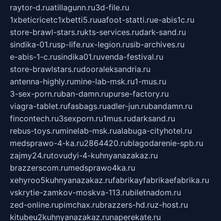
raytor-d.ru
atillagunn.ru
3d-file.ru
1xbeticricetc1xbetti5.ru
uafoot-statti.ru
e-abis1c.ru
store-brawl-stars.ru
kts-services.ru
dark-sand.ru
sindika-01.ru
sp-life.ru
x-legion.ru
sib-archives.ru
e-abis-1-c.ru
sindika01.ru
venda-festival.ru
store-brawlstars.ru
dooraleksandria.ru
antenna-highly.ru
mine-lab-msk.ru
1-mus.ru
3-sex-porn.ru
ban-damn.ru
purse-factory.ru
viagra-tablet.ru
fasbags.ru
adler-jun.ru
bandamn.ru
fincontech.ru
3sexporn.ru
1mus.ru
darksand.ru
rebus-toys.ru
minelab-msk.ru
alabuga-cityhotel.ru
medsprawo-4-ka.ru
2864420.ru
blagodarenie-spb.ru
zajmy24.ru
tovudyi-4-kuhnyanazakaz.ru
brazzerscom.ru
medsprawo4ka.ru
xehyroo5kuhnyanazakaz.ru
fabrikayfabrikaefabrika.ru
vskrytie-zamkov-moskva-113.ru
biletnadom.ru
zed-online.ru
pimchax.ru
brazzers-hd.ru
z-host.ru
kitubeu2kuhnyanazakaz.ru
naperekate.ru