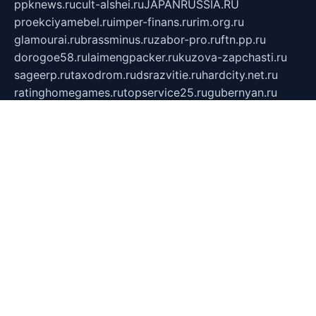
ppknews.ru
cult-alshei.ru
JAPANRUSSIA.RU
proekciyamebel.ru
imper-finans.ru
rim.org.ru
glamourai.ru
brassminus.ru
zabor-pro.ru
ftn.pp.ru
dorogoe58.ru
laimengpacker.ru
kuzova-zapchasti.ru
sageerp.ru
taxodrom.ru
dsrazvitie.ru
hardcity.net.ru
ratinghomegames.ru
topservice25.ru
gubernyan.ru
gtglasslined.ru
ii4.ru
tssport.spb.ru
andorra24.com
blackwallstreet.ru
oboimos.ru
optim-doors.com.ru
ikuch.ru
nycr.org.ru
npa21.ru
vremya-ch.spb.ru
desert000.ru
ivtorgi.ru
ifiori.ru
catalog-statei.ru
dcv.org.ru
spetsmaster174.ru
ipkameryhiseeu.ru
dum26.ru
ruspol.spb.ru
fr-opendp.ru
kam-solnyshko.ru
cheyenne-arapaho.ru
sevzapmetal.spb.ru
ted-lapidus.spb.ru
parasite-eliminator.ru
sigma-complete.ru
modernworld.ru
dama-moda.ru
eholot-group.ru
sk-nvkz.ru
DRONGOLD.RU
democratia2.ru
i-farmer.ru
mass-sport.org
jablonex.spb.ru
bookmess.ru
linkword.ru