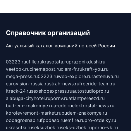
Справочник организаций
Актуальный каталог компаний по всей России
03223.ru
ufille.ru
krasotata.ru
prazdnikdushi.ru
veetbox.ru
cinemapost.ru
ciam-fr.ru
kraft-you.ru
mega-press.ru
03223.ru
web-explore.ru
rastenuya.ru
eurovision-russia.ru
strah-news.ru
freeride-team.ru
itrack-24.ru
sexshopexpress.ru
autostudiopro.ru
alabuga-cityhotel.ru
pornv.ru
atlantpereezd.ru
bud-em-znakomye.ru
a-cdc.ru
elektrostal-news.ru
korolevremont-market.ru
budem-znakomye.ru
oooagrosnab.ru
fpodaso.ru
emfire.ru
pro-otdelky.ru
ukrasotki.ru
seksuzbek.ru
seks-uzbek.ru
porno-vk.ru