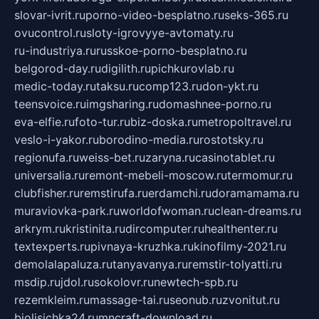
slovar-ivrit.ru
porno-video-besplatno.ru
seks-365.ru
ovucontrol.ru
sloty-igrovyye-avtomaty.ru
ru-industriya.ru
russkoe-porno-besplatno.ru
belgorod-day.ru
digilith.ru
pichkurovlab.ru
medic-today.ru
taksu.ru
comp123.ru
don-ykt.ru
teensvoice.ru
imgsharing.ru
domashnee-porno.ru
eva-elfie.ru
foto-tur.ru
biz-doska.ru
metropoltravel.ru
veslo-i-yakor.ru
borodino-media.ru
rostotsky.ru
regionufa.ru
weiss-bet.ru
zaryna.ru
casinotablet.ru
universalia.ru
remont-mebeli-moscow.ru
termomur.ru
clubfisher.ru
remstirufa.ru
erdamchi.ru
doramamama.ru
muraviovka-park.ru
worldofwoman.ru
clean-dreams.ru
arkrym.ru
kristinita.ru
dircomputer.ru
healthenter.ru
textexperts.ru
pivnaya-kruzhka.ru
kinofilmy-2021.ru
demolalapaluza.ru
tanyavanya.ru
remstir-tolyatti.ru
msdip.ru
jdol.ru
sokolovr.ru
newtech-spb.ru
rezemkleim.ru
massage-tai.ru
seonub.ru
zvonitut.ru
biolisichka24.ru
mncraft-download.ru