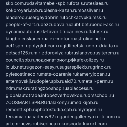
sko.com.ru
davitamebel-spb.ru
fotsis.ru
tesiaes.ru
kokoroyari.spb.ru
blesna-kazan.ru
mossilver.ru
lenderoq.ru
sergeydobrin.ru
tochkazvuka.msk.ru
people-of-art.ru
bezzubova.ru
clubtibet.ru
orior-aks.ru
dynamoauto.ru
szk-favorit.ru
carlines.ru
flatnsk.ru
kingbolenskaner.ru
alex-motor.ru
astroline.net.ru
act1.spb.ru
polyglot.com.ru
gidlipetsk.ru
ooo-driada.ru
detsad125.ru
mir-zdoroviya.ru
bruslanovo.ru
siterem.ru
council.spb.ru
лодкипатриот.рф
kafekolizey.ru
iclub.net.ru
gazon-easy.ru
sugarepilekb.ru
grinox.ru
pylesostineco.ru
msts-ozarenie.ru
kameryjooan.ru
artemovskij.ru
dopler.spb.ru
aid70.ru
metall-perm.ru
ndm.msk.ru
ratingzooshop.ru
apiaccess.ru
globalautotrade.info
bezverhovskoe.ru
drsschool.ru
ZOOSMART.SPB.RU
dalakony.ru
medikijob.ru
remontt.spb.ru
photostudia.spb.ru
myragon.ru
terramia.ru
academy62.ru
gardengallereya.ru
rti.com.ru
artem-news.ru
biserinca.ru
krasnodarkurort.com