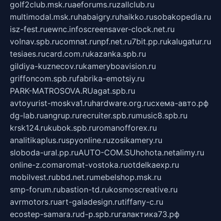
golf2club.msk.ru
aeforums.ru
zallclub.ru
multimodal.msk.ru
habaigry.ru
haikko.ru
sobakopedia.ru
isz-fest.ru
ewnc.info
screensaver-clock.net.ru
volnav.spb.ru
comnat.ru
npf.net.ru
7bit.pp.ru
kalugatur.ru
tesiaes.ru
card.com.ru
kazanka.spb.ru
gildiya-kuznecov.ru
kameryboavision.ru
griffoncom.spb.ru
fabrika-emotsiy.ru
PARK-MATROSOVA.RU
agat.spb.ru
avtoyurist-moskva1.ru
hardware.org.ru
схема-авто.рф
dg-lab.ru
angrup.ru
recruiter.spb.ru
music8.spb.ru
krsk124.ru
kubok.spb.ru
romanofforex.ru
analitikaplus.ru
spyonline.ru
zosikamery.ru
sloboda-ural.pp.ru
AUTO-COM.SU
hohota.net
alimy.ru
online-z.com
aromat-vostoka.ru
otdelkaexp.ru
mobilvest.ru
bbd.net.ru
mebelshop.msk.ru
smp-forum.ru
bastion-td.ru
kosmoscreative.ru
avrmotors.ru
art-galadesign.ru
tiffany-c.ru
ecostep-samara.ru
d-p.spb.ru
галактика73.рф