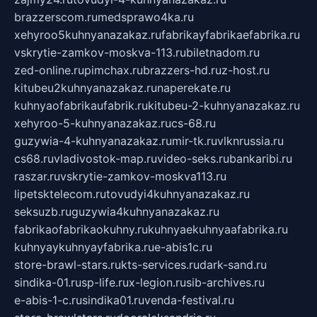
brazzerscom.ru
medsprawo4ka.ru
xehyroo5kuhnyanazakaz.ru
fabrikayfabrikaefabrika.ru
vskrytie-zamkov-moskva-113.ru
biletnadom.ru
zed-online.ru
pimchax.ru
brazzers-hd.ru
z-host.ru
kitubeu2kuhnyanazakaz.ru
naperekate.ru
kuhnyaofabrikaufabrik.ru
kitubeu-2-kuhnyanazakaz.ru
xehyroo-5-kuhnyanazakaz.ru
cs-68.ru
guzywia-4-kuhnyanazakaz.ru
mir-tk.ru
vlknrussia.ru
cs68.ru
vladivostok-map.ru
video-seks.ru
bankaribi.ru
raszar.ru
vskrytie-zamkov-moskva113.ru
lipetsktelecom.ru
tovudyi4kuhnyanazakaz.ru
seksuzb.ru
guzywia4kuhnyanazakaz.ru
fabrikaofabrikaokuhny.ru
kuhnyaekuhnyaafabrika.ru
kuhnyaykuhnyayfabrika.ru
e-abis1c.ru
store-brawl-stars.ru
kts-services.ru
dark-sand.ru
sindika-01.ru
sp-life.ru
x-legion.ru
sib-archives.ru
e-abis-1-c.ru
sindika01.ru
venda-festival.ru