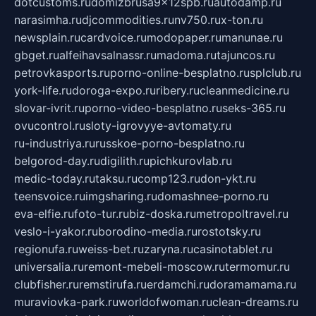
dotcustoms.ru
domizbrusa9x12spb.ru
autodamp.ru
narasimha.ru
djcommodities.ru
nv750.ru
x-ton.ru
newsplain.ru
cardvoice.ru
modopaper.ru
manunae.ru
gbget.ru
alfeihavsalnassr.ru
madoma.ru
tajuncos.ru
petrovkasports.ru
porno-online-besplatno.ru
splclub.ru
york-life.ru
doroga-expo.ru
ribery.ru
cleanmedicine.ru
slovar-ivrit.ru
porno-video-besplatno.ru
seks-365.ru
ovucontrol.ru
sloty-igrovyye-avtomaty.ru
ru-industriya.ru
russkoe-porno-besplatno.ru
belgorod-day.ru
digilith.ru
pichkurovlab.ru
medic-today.ru
taksu.ru
comp123.ru
don-ykt.ru
teensvoice.ru
imgsharing.ru
domashnee-porno.ru
eva-elfie.ru
foto-tur.ru
biz-doska.ru
metropoltravel.ru
veslo-i-yakor.ru
borodino-media.ru
rostotsky.ru
regionufa.ru
weiss-bet.ru
zaryna.ru
casinotablet.ru
universalia.ru
remont-mebeli-moscow.ru
termomur.ru
clubfisher.ru
remstirufa.ru
erdamchi.ru
doramamama.ru
muraviovka-park.ru
worldofwoman.ru
clean-dreams.ru