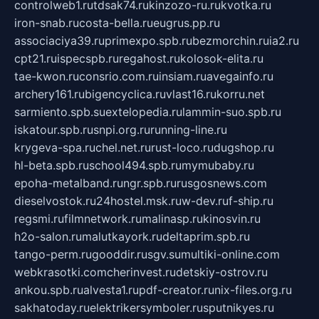
controlweb1.ru
tdsak74.ru
kinzozo-ru.ru
kvotka.ru
iron-snab.ru
costa-bella.ru
eugrus.pp.ru
associaciya39.ru
primexpo.spb.ru
bezmorchin.ru
ia2.ru
cpt21.ru
ispecspb.ru
regahost.ru
kolosok-elita.ru
tae-kwon.ru
consrio.com.ru
insiam.ru
avegainfo.ru
archery161.ru
bigencyclica.ru
vlast16.ru
korru.net
sarmiento.spb.su
extelopedia.ru
lammin-suo.spb.ru
iskatour.spb.ru
snpi.org.ru
running-line.ru
krygeva-spa.ru
chel.net.ru
rust-loco.ru
dugshop.ru
hl-beta.spb.ru
school494.spb.ru
mymubaby.ru
epoha-metalband.ru
ngr.spb.ru
rusgosnews.com
dieselvostok.ru
24hostel.msk.ru
w-dev.ru
f-ship.ru
regsmi.ru
filmnetwork.ru
malinasp.ru
kinosvin.ru
h2o-salon.ru
malutkayork.ru
deltaprim.spb.ru
tango-perm.ru
gooddir.ru
sgv.su
multiki-online.com
webkrasotki.com
cherinvest.ru
detskiy-ostrov.ru
ankou.spb.ru
alvesta1.ru
pdf-creator.ru
nix-files.org.ru
sakhatoday.ru
elektrikersymboler.ru
sputnikyes.ru