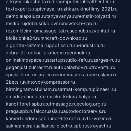
arkrym.ru
kristinita.ru
dircomputer.ru
healthenter.ru
textexperts.ru
pivnaya-kruzhka.ru
kinofilmy-2021.ru
demolalapaluza.ru
tanyavanya.ru
remstir-tolyatti.ru
msdip.ru
jdol.ru
sokolovr.ru
newtech-spb.ru
rezemkleim.ru
massage-tai.ru
seonub.ru
zvonitut.ru
biolisichka24.ru
mncraft-download.ru
algoritm-sistema.ru
godflesh.ru
ru-industria.ru
zebra-tlt.ru
okna-proficom.ru
erynok.ru
onlinekinospace.ru
startupstudio-fefu.ru
zarges-ru.ru
gegenjustizunrecht.ru
autobalashov.ru
utrovortu.ru
spiski-firm.ru
elara-m.ru
kinomusorka.ru
mkcslava.ru
2bets.ru
vintovoykompressor.ru
birminghamvsfulham.ru
sarmat-komp.ru
pioneeri.ru
amadis-chocolate.ru
shkurki-karakulya.ru
kanotiforet.spb.ru
tutmassage.ru
ecolog.org.ru
praga.spb.ru
falcorussia.ru
autodoctorservis.ru
kamertondom.spb.ru
net-life.net.ru
avto-vozim.ru
sakhcamera.ru
alliance-electro.spb.ru
stroyavt.ru