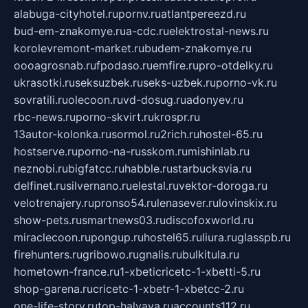
alabuga-cityhotel.ru
pornv.ru
atlantpereezd.ru
bud-em-znakomye.ru
a-cdc.ru
elektrostal-news.ru
korolevremont-market.ru
budem-znakomye.ru
oooagrosnab.ru
fpodaso.ru
emfire.ru
pro-otdelky.ru
ukrasotki.ru
seksuzbek.ru
seks-uzbek.ru
porno-vk.ru
sovratili.ru
olecoon.ru
vd-dosug.ru
adonyev.ru
rbc-news.ru
porno-skvirt.ru
krospr.ru
13autor-kolonka.ru
sormol.ru
2rich.ru
hostel-65.ru
hostserve.ru
porno-na-russkom.ru
mishinlab.ru
neznobi.ru
bigfatcc.ru
habble.ru
starbucksvia.ru
delfinet.ru
silvernano.ru
elestal.ru
vektor-doroga.ru
velotrenajery.ru
pronso54.ru
lenasever.ru
lovinskix.ru
show-pets.ru
smartnews03.ru
discofoxworld.ru
miraclecoon.ru
pongup.ru
hostel65.ru
liura.ru
glasspb.ru
firehunters.ru
gribowo.ru
gnalis.ru
bulkitula.ru
hometown-france.ru
1-xbeticricetc-1-xbetti-5.ru
shop-garena.ru
cricetc-1-xbetr-1-xbetcc-2.ru
one-life-story.ru
top-halyava.ru
accounts112.ru