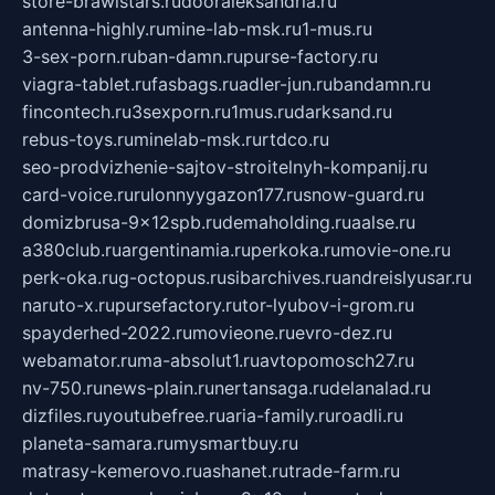
store-brawlstars.ru
dooraleksandria.ru
antenna-highly.ru
mine-lab-msk.ru
1-mus.ru
3-sex-porn.ru
ban-damn.ru
purse-factory.ru
viagra-tablet.ru
fasbags.ru
adler-jun.ru
bandamn.ru
fincontech.ru
3sexporn.ru
1mus.ru
darksand.ru
rebus-toys.ru
minelab-msk.ru
rtdco.ru
seo-prodvizhenie-sajtov-stroitelnyh-kompanij.ru
card-voice.ru
rulonnyygazon177.ru
snow-guard.ru
domizbrusa-9x12spb.ru
demaholding.ru
aalse.ru
a380club.ru
argentinamia.ru
perkoka.ru
movie-one.ru
perk-oka.ru
g-octopus.ru
sibarchives.ru
andreislyusar.ru
naruto-x.ru
pursefactory.ru
tor-lyubov-i-grom.ru
spayderhed-2022.ru
movieone.ru
evro-dez.ru
webamator.ru
ma-absolut1.ru
avtopomosch27.ru
nv-750.ru
news-plain.ru
nertansaga.ru
delanalad.ru
dizfiles.ru
youtubefree.ru
aria-family.ru
roadli.ru
planeta-samara.ru
mysmartbuy.ru
matrasy-kemerovo.ru
ashanet.ru
trade-farm.ru