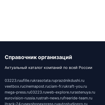
Справочник организаций
Актуальный каталог компаний по всей России
03223.ru
ufille.ru
krasotata.ru
prazdnikdushi.ru
veetbox.ru
cinemapost.ru
ciam-fr.ru
kraft-you.ru
mega-press.ru
03223.ru
web-explore.ru
rastenuya.ru
eurovision-russia.ru
strah-news.ru
freeride-team.ru
itrack-24.ru
sexshopexpress.ru
autostudiopro.ru