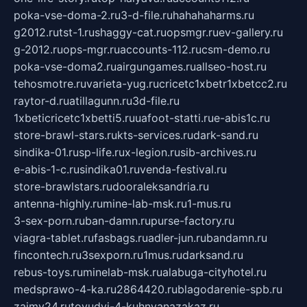
poka-vse-doma-2.ru
3-d-file.ru
hahahaharms.ru
g2012.ru
tst-1.ru
shaggy-cat.ru
opsmgr.ru
ev-gallery.ru
g-2012.ru
ops-mgr.ru
accounts-112.ru
csm-demo.ru
poka-vse-doma2.ru
airgungames.ru
allseo-host.ru
tehosmotre.ru
varieta-yug.ru
cricetc1xbetr1xbetcc2.ru
raytor-d.ru
atillagunn.ru
3d-file.ru
1xbeticricetc1xbetti5.ru
uafoot-statti.ru
e-abis1c.ru
store-brawl-stars.ru
kts-services.ru
dark-sand.ru
sindika-01.ru
sp-life.ru
x-legion.ru
sib-archives.ru
e-abis-1-c.ru
sindika01.ru
venda-festival.ru
store-brawlstars.ru
dooraleksandria.ru
antenna-highly.ru
mine-lab-msk.ru
1-mus.ru
3-sex-porn.ru
ban-damn.ru
purse-factory.ru
viagra-tablet.ru
fasbags.ru
adler-jun.ru
bandamn.ru
fincontech.ru
3sexporn.ru
1mus.ru
darksand.ru
rebus-toys.ru
minelab-msk.ru
alabuga-cityhotel.ru
medsprawo-4-ka.ru
2864420.ru
blagodarenie-spb.ru
zajmy24.ru
tovudyi-4-kuhnyanazakaz.ru