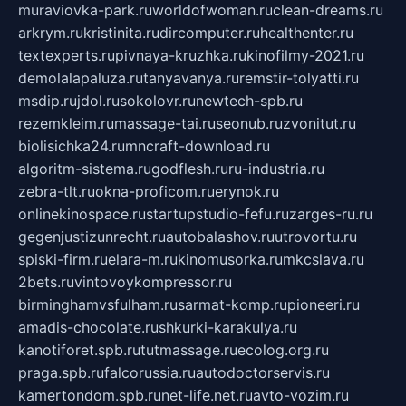
muraviovka-park.ru
worldofwoman.ru
clean-dreams.ru
arkrym.ru
kristinita.ru
dircomputer.ru
healthenter.ru
textexperts.ru
pivnaya-kruzhka.ru
kinofilmy-2021.ru
demolalapaluza.ru
tanyavanya.ru
remstir-tolyatti.ru
msdip.ru
jdol.ru
sokolovr.ru
newtech-spb.ru
rezemkleim.ru
massage-tai.ru
seonub.ru
zvonitut.ru
biolisichka24.ru
mncraft-download.ru
algoritm-sistema.ru
godflesh.ru
ru-industria.ru
zebra-tlt.ru
okna-proficom.ru
erynok.ru
onlinekinospace.ru
startupstudio-fefu.ru
zarges-ru.ru
gegenjustizunrecht.ru
autobalashov.ru
utrovortu.ru
spiski-firm.ru
elara-m.ru
kinomusorka.ru
mkcslava.ru
2bets.ru
vintovoykompressor.ru
birminghamvsfulham.ru
sarmat-komp.ru
pioneeri.ru
amadis-chocolate.ru
shkurki-karakulya.ru
kanotiforet.spb.ru
tutmassage.ru
ecolog.org.ru
praga.spb.ru
falcorussia.ru
autodoctorservis.ru
kamertondom.spb.ru
net-life.net.ru
avto-vozim.ru