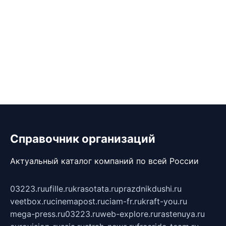
Справочник организаций
Актуальный каталог компаний по всей России
03223.ru
ufille.ru
krasotata.ru
prazdnikdushi.ru
veetbox.ru
cinemapost.ru
ciam-fr.ru
kraft-you.ru
mega-press.ru
03223.ru
web-explore.ru
rastenuya.ru