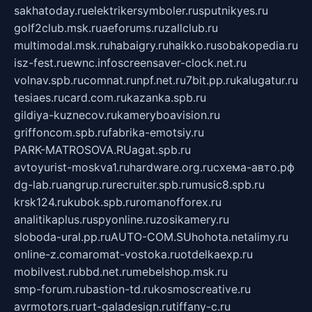
sakhatoday.ru
elektrikersymboler.ru
sputnikyes.ru
golf2club.msk.ru
aeforums.ru
zallclub.ru
multimodal.msk.ru
habaigry.ru
haikko.ru
sobakopedia.ru
isz-fest.ru
ewnc.info
screensaver-clock.net.ru
volnav.spb.ru
comnat.ru
npf.net.ru
7bit.pp.ru
kalugatur.ru
tesiaes.ru
card.com.ru
kazanka.spb.ru
gildiya-kuznecov.ru
kameryboavision.ru
griffoncom.spb.ru
fabrika-emotsiy.ru
PARK-MATROSOVA.RU
agat.spb.ru
avtoyurist-moskva1.ru
hardware.org.ru
схема-авто.рф
dg-lab.ru
angrup.ru
recruiter.spb.ru
music8.spb.ru
krsk124.ru
kubok.spb.ru
romanofforex.ru
analitikaplus.ru
spyonline.ru
zosikamery.ru
sloboda-ural.pp.ru
AUTO-COM.SU
hohota.net
alimy.ru
online-z.com
aromat-vostoka.ru
otdelkaexp.ru
mobilvest.ru
bbd.net.ru
mebelshop.msk.ru
smp-forum.ru
bastion-td.ru
kosmoscreative.ru
avrmotors.ru
art-galadesign.ru
tiffany-c.ru