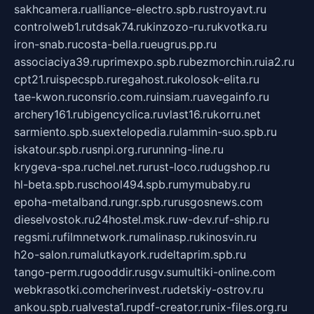
sakhcamera.ru
alliance-electro.spb.ru
stroyavt.ru
controlweb1.ru
tdsak74.ru
kinzozo-ru.ru
kvotka.ru
iron-snab.ru
costa-bella.ru
eugrus.pp.ru
associaciya39.ru
primexpo.spb.ru
bezmorchin.ru
ia2.ru
cpt21.ru
ispecspb.ru
regahost.ru
kolosok-elita.ru
tae-kwon.ru
consrio.com.ru
insiam.ru
avegainfo.ru
archery161.ru
bigencyclica.ru
vlast16.ru
korru.net
sarmiento.spb.su
extelopedia.ru
lammin-suo.spb.ru
iskatour.spb.ru
snpi.org.ru
running-line.ru
krygeva-spa.ru
chel.net.ru
rust-loco.ru
dugshop.ru
hl-beta.spb.ru
school494.spb.ru
mymubaby.ru
epoha-metalband.ru
ngr.spb.ru
rusgosnews.com
dieselvostok.ru
24hostel.msk.ru
w-dev.ru
f-ship.ru
regsmi.ru
filmnetwork.ru
malinasp.ru
kinosvin.ru
h2o-salon.ru
malutkayork.ru
deltaprim.spb.ru
tango-perm.ru
gooddir.ru
sgv.su
multiki-online.com
webkrasotki.com
cherinvest.ru
detskiy-ostrov.ru
ankou.spb.ru
alvesta1.ru
pdf-creator.ru
nix-files.org.ru