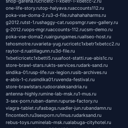
shop-garena.ru
cricetc-1-xbetr-1-xbetcc-2.ru
one-life-story.ru
top-halyava.ru
accounts112.ru
poka-vse-doma-2.ru
3-d-file.ru
hahahaharms.ru
g2012.ru
tst-1.ru
shaggy-cat.ru
opsmgr.ru
ev-gallery.ru
g-2012.ru
ops-mgr.ru
accounts-112.ru
csm-demo.ru
poka-vse-doma2.ru
airgungames.ru
allseo-host.ru
tehosmotre.ru
varieta-yug.ru
cricetc1xbetr1xbetcc2.ru
raytor-d.ru
atillagunn.ru
3d-file.ru
1xbeticricetc1xbetti5.ru
uafoot-statti.ru
e-abis1c.ru
store-brawl-stars.ru
kts-services.ru
dark-sand.ru
sindika-01.ru
sp-life.ru
x-legion.ru
sib-archives.ru
e-abis-1-c.ru
sindika01.ru
venda-festival.ru
store-brawlstars.ru
dooraleksandria.ru
antenna-highly.ru
mine-lab-msk.ru
1-mus.ru
3-sex-porn.ru
ban-damn.ru
purse-factory.ru
viagra-tablet.ru
fasbags.ru
adler-jun.ru
bandamn.ru
fincontech.ru
3sexporn.ru
1mus.ru
darksand.ru
rebus-toys.ru
minelab-msk.ru
alabuga-cityhotel.ru