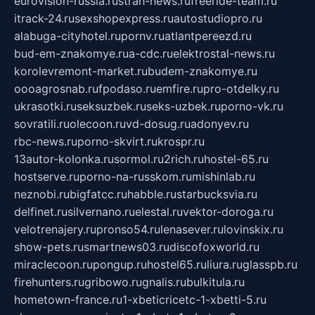
eurovision-russia.ru
strah-news.ru
freeride-team.ru
itrack-24.ru
sexshopexpress.ru
autostudiopro.ru
alabuga-cityhotel.ru
pornv.ru
atlantpereezd.ru
bud-em-znakomye.ru
a-cdc.ru
elektrostal-news.ru
korolevremont-market.ru
budem-znakomye.ru
oooagrosnab.ru
fpodaso.ru
emfire.ru
pro-otdelky.ru
ukrasotki.ru
seksuzbek.ru
seks-uzbek.ru
porno-vk.ru
sovratili.ru
olecoon.ru
vd-dosug.ru
adonyev.ru
rbc-news.ru
porno-skvirt.ru
krospr.ru
13autor-kolonka.ru
sormol.ru
2rich.ru
hostel-65.ru
hostserve.ru
porno-na-russkom.ru
mishinlab.ru
neznobi.ru
bigfatcc.ru
habble.ru
starbucksvia.ru
delfinet.ru
silvernano.ru
elestal.ru
vektor-doroga.ru
velotrenajery.ru
pronso54.ru
lenasever.ru
lovinskix.ru
show-pets.ru
smartnews03.ru
discofoxworld.ru
miraclecoon.ru
pongup.ru
hostel65.ru
liura.ru
glasspb.ru
firehunters.ru
gribowo.ru
gnalis.ru
bulkitula.ru
hometown-france.ru
1-xbeticricetc-1-xbetti-5.ru