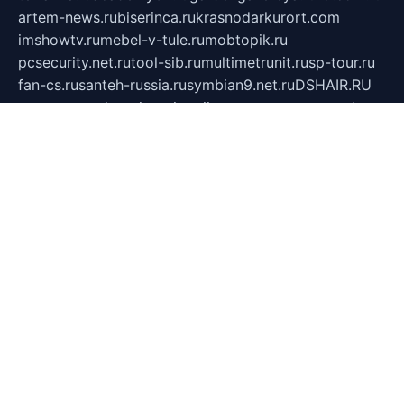
artem-news.ru
biserinca.ru
krasnodarkurort.com
imshowtv.ru
mebel-v-tule.ru
mobtopik.ru
pcsecurity.net.ru
tool-sib.ru
multimetrunit.ru
sp-tour.ru
fan-cs.ru
santeh-russia.ru
symbian9.net.ru
DSHAIR.RU
tmmotors.spb.ru
xjocuricopii.com
musavtomat.msk.ru
obustrojdom.ru
sovetcik.ru
ybaranovskaya.ru
ppknews.ru
cult-alshei.ru
JAPANRUSSIA.RU
proekciyamebel.ru
imper-finans.ru
rim.org.ru
glamourai.ru
brassminus.ru
zabor-pro.ru
ftn.pp.ru
dorogoe58.ru
laimengpacker.ru
kuzova-zapchasti.ru
sageerp.ru
taxodrom.ru
dsrazvitie.ru
hardcity.net.ru
ratinghomegames.ru
topservice25.ru
gubernyan.ru
gtglasslined.ru
ii4.ru
tssport.spb.ru
andorra24.com
blackwallstreet.ru
oboimos.ru
optim-doors.com.ru
ikuch.ru
nycr.org.ru
npa21.ru
vremya-ch.spb.ru
desert000.ru
ivtorgi.ru
ifiori.ru
catalog-statei.ru
dcv.org.ru
spetsmaster174.ru
ipkameryhiseeu.ru
dum26.ru
ruspol.spb.ru
fr-opendp.ru
kam-solnyshko.ru