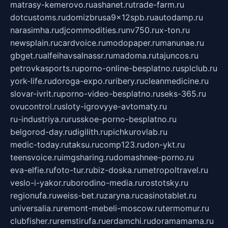
matrasy-kemerovo.ru
ashanet.ru
trade-farm.ru
dotcustoms.ru
domizbrusa9x12spb.ru
autodamp.ru
narasimha.ru
djcommodities.ru
nv750.ru
x-ton.ru
newsplain.ru
cardvoice.ru
modopaper.ru
manunae.ru
gbget.ru
alfeihavsalnassr.ru
madoma.ru
tajuncos.ru
petrovkasports.ru
porno-online-besplatno.ru
splclub.ru
york-life.ru
doroga-expo.ru
ribery.ru
cleanmedicine.ru
slovar-ivrit.ru
porno-video-besplatno.ru
seks-365.ru
ovucontrol.ru
sloty-igrovyye-avtomaty.ru
ru-industriya.ru
russkoe-porno-besplatno.ru
belgorod-day.ru
digilith.ru
pichkurovlab.ru
medic-today.ru
taksu.ru
comp123.ru
don-ykt.ru
teensvoice.ru
imgsharing.ru
domashnee-porno.ru
eva-elfie.ru
foto-tur.ru
biz-doska.ru
metropoltravel.ru
veslo-i-yakor.ru
borodino-media.ru
rostotsky.ru
regionufa.ru
weiss-bet.ru
zaryna.ru
casinotablet.ru
universalia.ru
remont-mebeli-moscow.ru
termomur.ru
clubfisher.ru
remstirufa.ru
erdamchi.ru
doramamama.ru