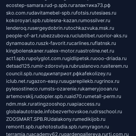
ecostep-samara.ru
d-p.spb.ru
галактика73.рф
sko.com.ru
davitamebel-spb.ru
fotsis.ru
tesiaes.ru
kokoroyari.spb.ru
blesna-kazan.ru
mossilver.ru
lenderoq.ru
sergeydobrin.ru
tochkazvuka.msk.ru
people-of-art.ru
bezzubova.ru
clubtibet.ru
orior-aks.ru
dynamoauto.ru
szk-favorit.ru
carlines.ru
flatnsk.ru
kingbolenskaner.ru
alex-motor.ru
astroline.net.ru
act1.spb.ru
polyglot.com.ru
gidlipetsk.ru
ooo-driada.ru
detsad125.ru
mir-zdoroviya.ru
bruslanovo.ru
siterem.ru
council.spb.ru
лодкипатриот.рф
kafekolizey.ru
iclub.net.ru
gazon-easy.ru
sugarepilekb.ru
grinox.ru
pylesostineco.ru
msts-ozarenie.ru
kameryjooan.ru
artemovskij.ru
dopler.spb.ru
aid70.ru
metall-perm.ru
ndm.msk.ru
ratingzooshop.ru
apiaccess.ru
globalautotrade.info
bezverhovskoe.ru
drsschool.ru
ZOOSMART.SPB.RU
dalakony.ru
medikijob.ru
remontt.spb.ru
photostudia.spb.ru
myragon.ru
terramia.ru
academy62.ru
gardengallereya.ru
rti.com.ru