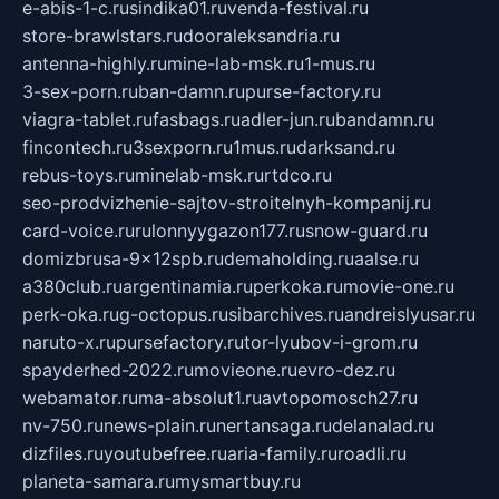
e-abis-1-c.ru
sindika01.ru
venda-festival.ru
store-brawlstars.ru
dooraleksandria.ru
antenna-highly.ru
mine-lab-msk.ru
1-mus.ru
3-sex-porn.ru
ban-damn.ru
purse-factory.ru
viagra-tablet.ru
fasbags.ru
adler-jun.ru
bandamn.ru
fincontech.ru
3sexporn.ru
1mus.ru
darksand.ru
rebus-toys.ru
minelab-msk.ru
rtdco.ru
seo-prodvizhenie-sajtov-stroitelnyh-kompanij.ru
card-voice.ru
rulonnyygazon177.ru
snow-guard.ru
domizbrusa-9x12spb.ru
demaholding.ru
aalse.ru
a380club.ru
argentinamia.ru
perkoka.ru
movie-one.ru
perk-oka.ru
g-octopus.ru
sibarchives.ru
andreislyusar.ru
naruto-x.ru
pursefactory.ru
tor-lyubov-i-grom.ru
spayderhed-2022.ru
movieone.ru
evro-dez.ru
webamator.ru
ma-absolut1.ru
avtopomosch27.ru
nv-750.ru
news-plain.ru
nertansaga.ru
delanalad.ru
dizfiles.ru
youtubefree.ru
aria-family.ru
roadli.ru
planeta-samara.ru
mysmartbuy.ru