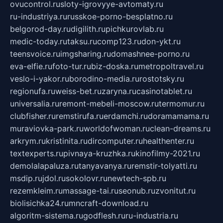
ovucontrol.ru
sloty-igrovyye-avtomaty.ru
ru-industriya.ru
russkoe-porno-besplatno.ru
belgorod-day.ru
digilith.ru
pichkurovlab.ru
medic-today.ru
taksu.ru
comp123.ru
don-ykt.ru
teensvoice.ru
imgsharing.ru
domashnee-porno.ru
eva-elfie.ru
foto-tur.ru
biz-doska.ru
metropoltravel.ru
veslo-i-yakor.ru
borodino-media.ru
rostotsky.ru
regionufa.ru
weiss-bet.ru
zaryna.ru
casinotablet.ru
universalia.ru
remont-mebeli-moscow.ru
termomur.ru
clubfisher.ru
remstirufa.ru
erdamchi.ru
doramamama.ru
muraviovka-park.ru
worldofwoman.ru
clean-dreams.ru
arkrym.ru
kristinita.ru
dircomputer.ru
healthenter.ru
textexperts.ru
pivnaya-kruzhka.ru
kinofilmy-2021.ru
demolalapaluza.ru
tanyavanya.ru
remstir-tolyatti.ru
msdip.ru
jdol.ru
sokolovr.ru
newtech-spb.ru
rezemkleim.ru
massage-tai.ru
seonub.ru
zvonitut.ru
biolisichka24.ru
mncraft-download.ru
algoritm-sistema.ru
godflesh.ru
ru-industria.ru