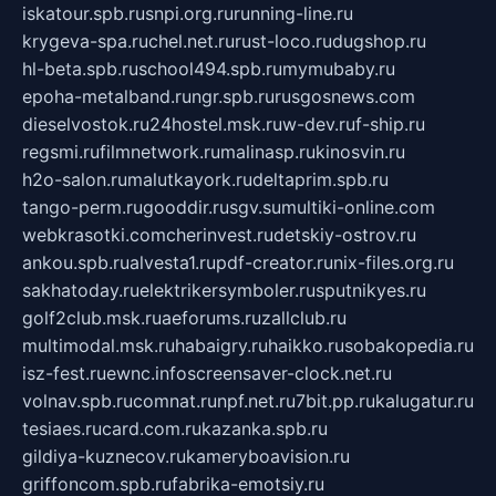
iskatour.spb.ru
snpi.org.ru
running-line.ru
krygeva-spa.ru
chel.net.ru
rust-loco.ru
dugshop.ru
hl-beta.spb.ru
school494.spb.ru
mymubaby.ru
epoha-metalband.ru
ngr.spb.ru
rusgosnews.com
dieselvostok.ru
24hostel.msk.ru
w-dev.ru
f-ship.ru
regsmi.ru
filmnetwork.ru
malinasp.ru
kinosvin.ru
h2o-salon.ru
malutkayork.ru
deltaprim.spb.ru
tango-perm.ru
gooddir.ru
sgv.su
multiki-online.com
webkrasotki.com
cherinvest.ru
detskiy-ostrov.ru
ankou.spb.ru
alvesta1.ru
pdf-creator.ru
nix-files.org.ru
sakhatoday.ru
elektrikersymboler.ru
sputnikyes.ru
golf2club.msk.ru
aeforums.ru
zallclub.ru
multimodal.msk.ru
habaigry.ru
haikko.ru
sobakopedia.ru
isz-fest.ru
ewnc.info
screensaver-clock.net.ru
volnav.spb.ru
comnat.ru
npf.net.ru
7bit.pp.ru
kalugatur.ru
tesiaes.ru
card.com.ru
kazanka.spb.ru
gildiya-kuznecov.ru
kameryboavision.ru
griffoncom.spb.ru
fabrika-emotsiy.ru