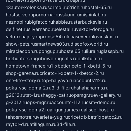
rbc-news.ru
porno-skvirt.ru
krospr.ru
13autor-kolonka.ru
sormol.ru
2rich.ru
hostel-65.ru
hostserve.ru
porno-na-russkom.ru
mishinlab.ru
neznobi.ru
bigfatcc.ru
habble.ru
starbucksvia.ru
delfinet.ru
silvernano.ru
elestal.ru
vektor-doroga.ru
velotrenajery.ru
pronso54.ru
lenasever.ru
lovinskix.ru
show-pets.ru
smartnews03.ru
discofoxworld.ru
miraclecoon.ru
pongup.ru
hostel65.ru
liura.ru
glasspb.ru
firehunters.ru
gribowo.ru
gnalis.ru
bulkitula.ru
hometown-france.ru
1-xbeticricetc-1-xbetti-5.ru
shop-garena.ru
cricetc-1-xbetr-1-xbetcc-2.ru
one-life-story.ru
top-halyava.ru
accounts112.ru
poka-vse-doma-2.ru
3-d-file.ru
hahahaharms.ru
g2012.ru
tst-1.ru
shaggy-cat.ru
opsmgr.ru
ev-gallery.ru
g-2012.ru
ops-mgr.ru
accounts-112.ru
csm-demo.ru
poka-vse-doma2.ru
airgungames.ru
allseo-host.ru
tehosmotre.ru
varieta-yug.ru
cricetc1xbetr1xbetcc2.ru
raytor-d.ru
atillagunn.ru
3d-file.ru