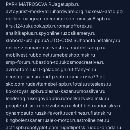
PARK-MATROSOVA.RU
agat.spb.ru
avtoyurist-moskva1.ru
hardware.org.ru
схема-авто.рф
dg-lab.ru
angrup.ru
recruiter.spb.ru
music8.spb.ru
krsk124.ru
kubok.spb.ru
romanofforex.ru
analitikaplus.ru
spyonline.ru
zosikamery.ru
sloboda-ural.pp.ru
AUTO-COM.SU
hohota.net
alimy.ru
online-z.com
aromat-vostoka.ru
otdelkaexp.ru
mobilvest.ru
bbd.net.ru
mebelshop.msk.ru
smp-forum.ru
bastion-td.ru
kosmoscreative.ru
avrmotors.ru
art-galadesign.ru
tiffany-c.ru
ecostep-samara.ru
d-p.spb.ru
галактика73.рф
sko.com.ru
davitamebel-spb.ru
fotsis.ru
tesiaes.ru
kokoroyari.spb.ru
blesna-kazan.ru
mossilver.ru
lenderoq.ru
sergeydobrin.ru
tochkazvuka.msk.ru
people-of-art.ru
bezzubova.ru
clubtibet.ru
orior-aks.ru
dynamoauto.ru
szk-favorit.ru
carlines.ru
flatnsk.ru
kingbolenskaner.ru
alex-motor.ru
astroline.net.ru
act1.spb.ru
polyglot.com.ru
gidlipetsk.ru
ooo-driada.ru