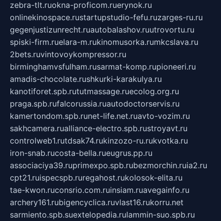
zebra-tlt.ru
okna-proficom.ru
erynok.ru
onlinekinospace.ru
startupstudio-fefu.ru
zarges-ru.ru
gegenjustizunrecht.ru
autobalashov.ru
utrovortu.ru
spiski-firm.ru
elara-m.ru
kinomusorka.ru
mkcslava.ru
2bets.ru
vintovoykompressor.ru
birminghamvsfulham.ru
sarmat-komp.ru
pioneeri.ru
amadis-chocolate.ru
shkurki-karakulya.ru
kanotiforet.spb.ru
tutmassage.ru
ecolog.org.ru
praga.spb.ru
falcorussia.ru
autodoctorservis.ru
kamertondom.spb.ru
net-life.net.ru
avto-vozim.ru
sakhcamera.ru
alliance-electro.spb.ru
stroyavt.ru
controlweb1.ru
tdsak74.ru
kinzozo-ru.ru
kvotka.ru
iron-snab.ru
costa-bella.ru
eugrus.pp.ru
associaciya39.ru
primexpo.spb.ru
bezmorchin.ru
ia2.ru
cpt21.ru
ispecspb.ru
regahost.ru
kolosok-elita.ru
tae-kwon.ru
consrio.com.ru
insiam.ru
avegainfo.ru
archery161.ru
bigencyclica.ru
vlast16.ru
korru.net
sarmiento.spb.su
extelopedia.ru
lammin-suo.spb.ru