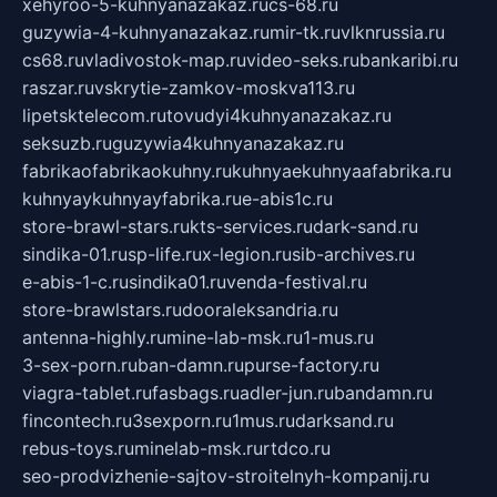
xehyroo-5-kuhnyanazakaz.ru
cs-68.ru
guzywia-4-kuhnyanazakaz.ru
mir-tk.ru
vlknrussia.ru
cs68.ru
vladivostok-map.ru
video-seks.ru
bankaribi.ru
raszar.ru
vskrytie-zamkov-moskva113.ru
lipetsktelecom.ru
tovudyi4kuhnyanazakaz.ru
seksuzb.ru
guzywia4kuhnyanazakaz.ru
fabrikaofabrikaokuhny.ru
kuhnyaekuhnyaafabrika.ru
kuhnyaykuhnyayfabrika.ru
e-abis1c.ru
store-brawl-stars.ru
kts-services.ru
dark-sand.ru
sindika-01.ru
sp-life.ru
x-legion.ru
sib-archives.ru
e-abis-1-c.ru
sindika01.ru
venda-festival.ru
store-brawlstars.ru
dooraleksandria.ru
antenna-highly.ru
mine-lab-msk.ru
1-mus.ru
3-sex-porn.ru
ban-damn.ru
purse-factory.ru
viagra-tablet.ru
fasbags.ru
adler-jun.ru
bandamn.ru
fincontech.ru
3sexporn.ru
1mus.ru
darksand.ru
rebus-toys.ru
minelab-msk.ru
rtdco.ru
seo-prodvizhenie-sajtov-stroitelnyh-kompanij.ru