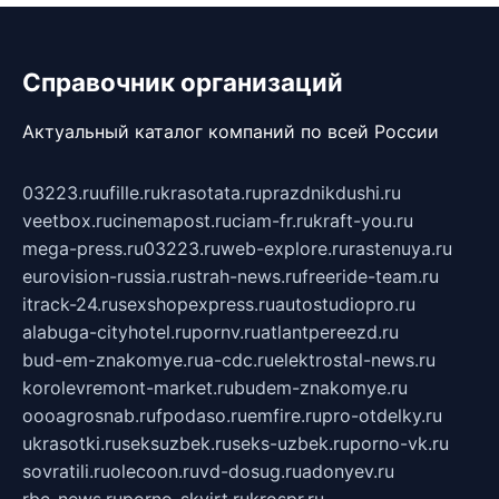
Справочник организаций
Актуальный каталог компаний по всей России
03223.ru
ufille.ru
krasotata.ru
prazdnikdushi.ru
veetbox.ru
cinemapost.ru
ciam-fr.ru
kraft-you.ru
mega-press.ru
03223.ru
web-explore.ru
rastenuya.ru
eurovision-russia.ru
strah-news.ru
freeride-team.ru
itrack-24.ru
sexshopexpress.ru
autostudiopro.ru
alabuga-cityhotel.ru
pornv.ru
atlantpereezd.ru
bud-em-znakomye.ru
a-cdc.ru
elektrostal-news.ru
korolevremont-market.ru
budem-znakomye.ru
oooagrosnab.ru
fpodaso.ru
emfire.ru
pro-otdelky.ru
ukrasotki.ru
seksuzbek.ru
seks-uzbek.ru
porno-vk.ru
sovratili.ru
olecoon.ru
vd-dosug.ru
adonyev.ru