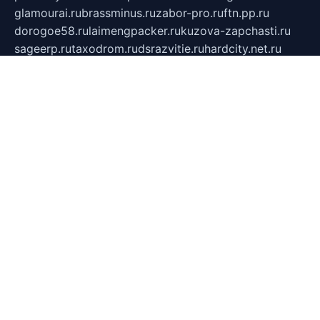
glamourai.ru
brassminus.ru
zabor-pro.ru
ftn.pp.ru
dorogoe58.ru
laimengpacker.ru
kuzova-zapchasti.ru
sageerp.ru
taxodrom.ru
dsrazvitie.ru
hardcity.net.ru
ratinghomegames.ru
topservice25.ru
gubernyan.ru
gtglasslined.ru
ii4.ru
tssport.spb.ru
andorra24.com
blackwallstreet.ru
oboimos.ru
optim-doors.com.ru
ikuch.ru
nycr.org.ru
npa21.ru
vremya-ch.spb.ru
desert000.ru
ivtorgi.ru
ifiori.ru
catalog-statei.ru
dcv.org.ru
spetsmaster174.ru
ipkameryhiseeu.ru
dum26.ru
ruspol.spb.ru
fr-opendp.ru
kam-solnyshko.ru
cheyenne-arapaho.ru
sevzapmetal.spb.ru
ted-lapidus.spb.ru
parasite-eliminator.ru
sigma-complete.ru
modernworld.ru
dama-moda.ru
eholot-group.ru
sk-nvkz.ru
DRONGOLD.RU
democratia2.ru
i-farmer.ru
mass-sport.org
jablonex.spb.ru
bookmess.ru
linkword.ru
refineua.com.ru
cs-spec.net.ru
altay-mebel.ru
DNK-THEATRE.RU
mechaniks.spb.ru
ipcamtechage.ru