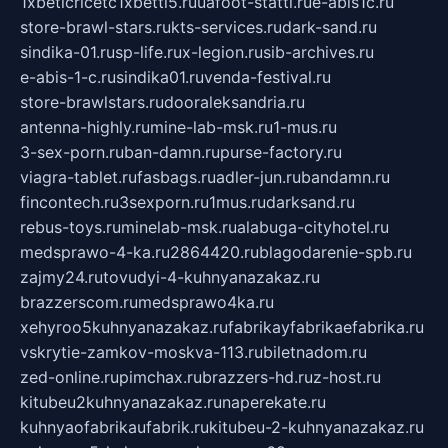
1xbeticricetc1xbetti5.ru
uafoot-statti.ru
e-abis1c.ru
store-brawl-stars.ru
kts-services.ru
dark-sand.ru
sindika-01.ru
sp-life.ru
x-legion.ru
sib-archives.ru
e-abis-1-c.ru
sindika01.ru
venda-festival.ru
store-brawlstars.ru
dooraleksandria.ru
antenna-highly.ru
mine-lab-msk.ru
1-mus.ru
3-sex-porn.ru
ban-damn.ru
purse-factory.ru
viagra-tablet.ru
fasbags.ru
adler-jun.ru
bandamn.ru
fincontech.ru
3sexporn.ru
1mus.ru
darksand.ru
rebus-toys.ru
minelab-msk.ru
alabuga-cityhotel.ru
medsprawo-4-ka.ru
2864420.ru
blagodarenie-spb.ru
zajmy24.ru
tovudyi-4-kuhnyanazakaz.ru
brazzerscom.ru
medsprawo4ka.ru
xehyroo5kuhnyanazakaz.ru
fabrikayfabrikaefabrika.ru
vskrytie-zamkov-moskva-113.ru
biletnadom.ru
zed-online.ru
pimchax.ru
brazzers-hd.ru
z-host.ru
kitubeu2kuhnyanazakaz.ru
naperekate.ru
kuhnyaofabrikaufabrik.ru
kitubeu-2-kuhnyanazakaz.ru