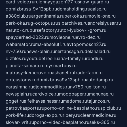
card-voice.ru
rulonnyygazon177.ru
snow-guard.ru
domizbrusa-9x12spb.ru
demaholding.ru
aalse.ru
a380club.ru
argentinamia.ru
perkoka.ru
movie-one.ru
perk-oka.ru
g-octopus.ru
sibarchives.ru
andreislyusar.ru
naruto-x.ru
pursefactory.ru
tor-lyubov-i-grom.ru
spayderhed-2022.ru
movieone.ru
evro-dez.ru
webamator.ru
ma-absolut1.ru
avtopomosch27.ru
nv-750.ru
news-plain.ru
nertansaga.ru
delanalad.ru
dizfiles.ru
youtubefree.ru
aria-family.ru
roadli.ru
planeta-samara.ru
mysmartbuy.ru
matrasy-kemerovo.ru
ashanet.ru
trade-farm.ru
dotcustoms.ru
domizbrusa9x12spb.ru
autodamp.ru
narasimha.ru
djcommodities.ru
nv750.ru
x-ton.ru
newsplain.ru
cardvoice.ru
modopaper.ru
manunae.ru
gbget.ru
alfeihavsalnassr.ru
madoma.ru
tajuncos.ru
petrovkasports.ru
porno-online-besplatno.ru
splclub.ru
york-life.ru
doroga-expo.ru
ribery.ru
cleanmedicine.ru
slovar-ivrit.ru
porno-video-besplatno.ru
seks-365.ru