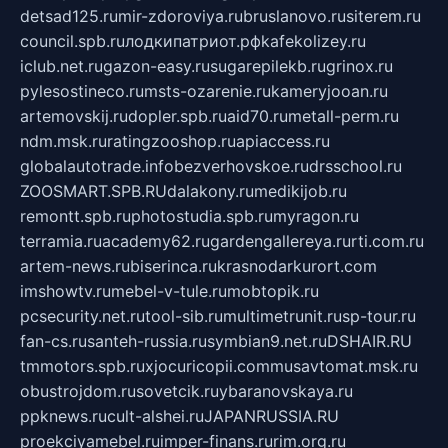
detsad125.ru
mir-zdoroviya.ru
bruslanovo.ru
siterem.ru
council.spb.ru
лодкипатриот.рф
kafekolizey.ru
iclub.net.ru
gazon-easy.ru
sugarepilekb.ru
grinox.ru
pylesostineco.ru
msts-ozarenie.ru
kameryjooan.ru
artemovskij.ru
dopler.spb.ru
aid70.ru
metall-perm.ru
ndm.msk.ru
ratingzooshop.ru
apiaccess.ru
globalautotrade.info
bezverhovskoe.ru
drsschool.ru
ZOOSMART.SPB.RU
dalakony.ru
medikijob.ru
remontt.spb.ru
photostudia.spb.ru
myragon.ru
terramia.ru
academy62.ru
gardengallereya.ru
rti.com.ru
artem-news.ru
biserinca.ru
krasnodarkurort.com
imshowtv.ru
mebel-v-tule.ru
mobtopik.ru
pcsecurity.net.ru
tool-sib.ru
multimetrunit.ru
sp-tour.ru
fan-cs.ru
santeh-russia.ru
symbian9.net.ru
DSHAIR.RU
tmmotors.spb.ru
xjocuricopii.com
musavtomat.msk.ru
obustrojdom.ru
sovetcik.ru
ybaranovskaya.ru
ppknews.ru
cult-alshei.ru
JAPANRUSSIA.RU
proekciyamebel.ru
imper-finans.ru
rim.org.ru