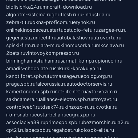
biolisichka24.ru
mncraft-download.ru
algoritm-sistema.ru
godflesh.ru
ru-industria.ru
zebra-tlt.ru
okna-proficom.ru
erynok.ru
onlinekinospace.ru
startupstudio-fefu.ru
zarges-ru.ru
gegenjustizunrecht.ru
autobalashov.ru
utrovortu.ru
spiski-firm.ru
elara-m.ru
kinomusorka.ru
mkcslava.ru
2bets.ru
vintovoykompressor.ru
birminghamvsfulham.ru
sarmat-komp.ru
pioneeri.ru
amadis-chocolate.ru
shkurki-karakulya.ru
kanotiforet.spb.ru
tutmassage.ru
ecolog.org.ru
praga.spb.ru
falcorussia.ru
autodoctorservis.ru
kamertondom.spb.ru
net-life.net.ru
avto-vozim.ru
sakhcamera.ru
alliance-electro.spb.ru
stroyavt.ru
controlweb1.ru
tdsak74.ru
kinzozo-ru.ru
kvotka.ru
iron-snab.ru
costa-bella.ru
eugrus.pp.ru
associaciya39.ru
primexpo.spb.ru
bezmorchin.ru
ia2.ru
cpt21.ru
ispecspb.ru
regahost.ru
kolosok-elita.ru
tae-kwon.ru
consrio.com.ru
insiam.ru
avegainfo.ru