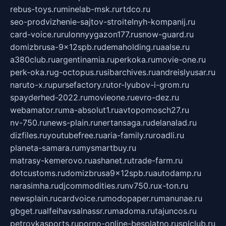
rebus-toys.ru
minelab-msk.ru
rtdco.ru
seo-prodvizhenie-sajtov-stroitelnyh-kompanij.ru
card-voice.ru
rulonnyygazon177.ru
snow-guard.ru
domizbrusa-9x12spb.ru
demaholding.ru
aalse.ru
a380club.ru
argentinamia.ru
perkoka.ru
movie-one.ru
perk-oka.ru
g-octopus.ru
sibarchives.ru
andreislyusar.ru
naruto-x.ru
pursefactory.ru
tor-lyubov-i-grom.ru
spayderhed-2022.ru
movieone.ru
evro-dez.ru
webamator.ru
ma-absolut1.ru
avtopomosch27.ru
nv-750.ru
news-plain.ru
nertansaga.ru
delanalad.ru
dizfiles.ru
youtubefree.ru
aria-family.ru
roadli.ru
planeta-samara.ru
mysmartbuy.ru
matrasy-kemerovo.ru
ashanet.ru
trade-farm.ru
dotcustoms.ru
domizbrusa9x12spb.ru
autodamp.ru
narasimha.ru
djcommodities.ru
nv750.ru
x-ton.ru
newsplain.ru
cardvoice.ru
modopaper.ru
manunae.ru
gbget.ru
alfeihavsalnassr.ru
madoma.ru
tajuncos.ru
petrovkasports.ru
porno-online-besplatno.ru
splclub.ru