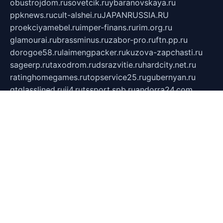
obustrojdom.ru
sovetcik.ru
ybaranovskaya.ru
ppknews.ru
cult-alshei.ru
JAPANRUSSIA.RU
proekciyamebel.ru
imper-finans.ru
rim.org.ru
glamourai.ru
brassminus.ru
zabor-pro.ru
ftn.pp.ru
dorogoe58.ru
laimengpacker.ru
kuzova-zapchasti.ru
sageerp.ru
taxodrom.ru
dsrazvitie.ru
hardcity.net.ru
ratinghomegames.ru
topservice25.ru
gubernyan.ru
gtglasslined.ru
ii4.ru
tssport.spb.ru
andorra24.com
blackwallstreet.ru
oboimos.ru
optim-doors.com.ru
ikuch.ru
nycr.org.ru
npa21.ru
vremya-ch.spb.ru
desert000.ru
ivtorgi.ru
ifiori.ru
catalog-statei.ru
dcv.org.ru
spetsmaster174.ru
ipkameryhiseeu.ru
dum26.ru
ruspol.spb.ru
fr-opendp.ru
kam-solnyshko.ru
cheyenne-arapaho.ru
sevzapmetal.spb.ru
ted-lapidus.spb.ru
parasite-eliminator.ru
sigma-complete.ru
modernworld.ru
dama-moda.ru
eholot-group.ru
sk-nvkz.ru
DRONGOLD.RU
democratia2.ru
i-farmer.ru
mass-sport.org