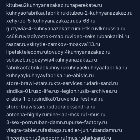
kitubeu2kuhnyanazakaz.ru
naperekate.ru
kuhnyaofabrikaufabrik.ru
kitubeu-2-kuhnyanazakaz.ru
xehyroo-5-kuhnyanazakaz.ru
cs-68.ru
guzywia-4-kuhnyanazakaz.ru
mir-tk.ru
vlknrussia.ru
cs68.ru
vladivostok-map.ru
video-seks.ru
bankaribi.ru
raszar.ru
vskrytie-zamkov-moskva113.ru
lipetsktelecom.ru
tovudyi4kuhnyanazakaz.ru
seksuzb.ru
guzywia4kuhnyanazakaz.ru
fabrikaofabrikaokuhny.ru
kuhnyaekuhnyaafabrika.ru
kuhnyaykuhnyayfabrika.ru
e-abis1c.ru
store-brawl-stars.ru
kts-services.ru
dark-sand.ru
sindika-01.ru
sp-life.ru
x-legion.ru
sib-archives.ru
e-abis-1-c.ru
sindika01.ru
venda-festival.ru
store-brawlstars.ru
dooraleksandria.ru
antenna-highly.ru
mine-lab-msk.ru
1-mus.ru
3-sex-porn.ru
ban-damn.ru
purse-factory.ru
viagra-tablet.ru
fasbags.ru
adler-jun.ru
bandamn.ru
fincontech.ru
3sexporn.ru
1mus.ru
darksand.ru