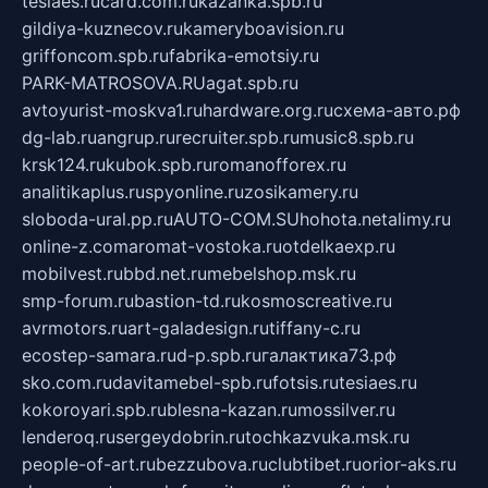
tesiaes.ru
card.com.ru
kazanka.spb.ru
gildiya-kuznecov.ru
kameryboavision.ru
griffoncom.spb.ru
fabrika-emotsiy.ru
PARK-MATROSOVA.RU
agat.spb.ru
avtoyurist-moskva1.ru
hardware.org.ru
схема-авто.рф
dg-lab.ru
angrup.ru
recruiter.spb.ru
music8.spb.ru
krsk124.ru
kubok.spb.ru
romanofforex.ru
analitikaplus.ru
spyonline.ru
zosikamery.ru
sloboda-ural.pp.ru
AUTO-COM.SU
hohota.net
alimy.ru
online-z.com
aromat-vostoka.ru
otdelkaexp.ru
mobilvest.ru
bbd.net.ru
mebelshop.msk.ru
smp-forum.ru
bastion-td.ru
kosmoscreative.ru
avrmotors.ru
art-galadesign.ru
tiffany-c.ru
ecostep-samara.ru
d-p.spb.ru
галактика73.рф
sko.com.ru
davitamebel-spb.ru
fotsis.ru
tesiaes.ru
kokoroyari.spb.ru
blesna-kazan.ru
mossilver.ru
lenderoq.ru
sergeydobrin.ru
tochkazvuka.msk.ru
people-of-art.ru
bezzubova.ru
clubtibet.ru
orior-aks.ru