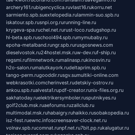
archery161.ru
bigencyclica.ru
vlast16.ru
korru.net
sarmiento.spb.su
extelopedia.ru
lammin-suo.spb.ru
iskatour.spb.ru
snpi.org.ru
running-line.ru
krygeva-spa.ru
chel.net.ru
rust-loco.ru
dugshop.ru
hl-beta.spb.ru
school494.spb.ru
mymubaby.ru
epoha-metalband.ru
ngr.spb.ru
rusgosnews.com
dieselvostok.ru
24hostel.msk.ru
w-dev.ru
f-ship.ru
regsmi.ru
filmnetwork.ru
malinasp.ru
kinosvin.ru
h2o-salon.ru
malutkayork.ru
deltaprim.spb.ru
tango-perm.ru
gooddir.ru
sgv.su
multiki-online.com
webkrasotki.com
cherinvest.ru
detskiy-ostrov.ru
ankou.spb.ru
alvesta1.ru
pdf-creator.ru
nix-files.org.ru
sakhatoday.ru
elektrikersymboler.ru
sputnikyes.ru
golf2club.msk.ru
aeforums.ru
zallclub.ru
multimodal.msk.ru
habaigry.ru
haikko.ru
sobakopedia.ru
isz-fest.ru
ewnc.info
screensaver-clock.net.ru
volnav.spb.ru
comnat.ru
npf.net.ru
7bit.pp.ru
kalugatur.ru