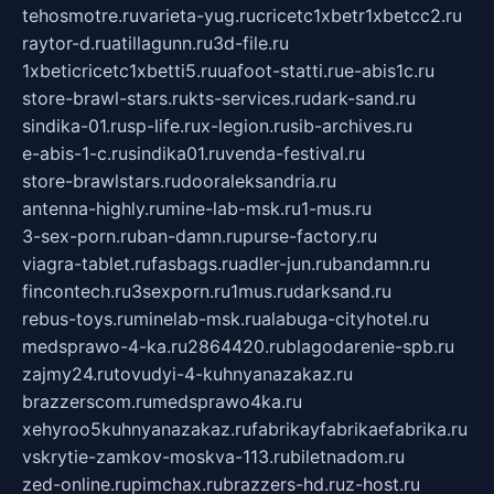
tehosmotre.ru
varieta-yug.ru
cricetc1xbetr1xbetcc2.ru
raytor-d.ru
atillagunn.ru
3d-file.ru
1xbeticricetc1xbetti5.ru
uafoot-statti.ru
e-abis1c.ru
store-brawl-stars.ru
kts-services.ru
dark-sand.ru
sindika-01.ru
sp-life.ru
x-legion.ru
sib-archives.ru
e-abis-1-c.ru
sindika01.ru
venda-festival.ru
store-brawlstars.ru
dooraleksandria.ru
antenna-highly.ru
mine-lab-msk.ru
1-mus.ru
3-sex-porn.ru
ban-damn.ru
purse-factory.ru
viagra-tablet.ru
fasbags.ru
adler-jun.ru
bandamn.ru
fincontech.ru
3sexporn.ru
1mus.ru
darksand.ru
rebus-toys.ru
minelab-msk.ru
alabuga-cityhotel.ru
medsprawo-4-ka.ru
2864420.ru
blagodarenie-spb.ru
zajmy24.ru
tovudyi-4-kuhnyanazakaz.ru
brazzerscom.ru
medsprawo4ka.ru
xehyroo5kuhnyanazakaz.ru
fabrikayfabrikaefabrika.ru
vskrytie-zamkov-moskva-113.ru
biletnadom.ru
zed-online.ru
pimchax.ru
brazzers-hd.ru
z-host.ru