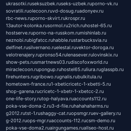
ukrasotki.ru
seksuzbek.ru
seks-uzbek.ru
porno-vk.ru
sovratili.ru
olecoon.ru
vd-dosug.ru
adonyev.ru
rbc-news.ru
porno-skvirt.ru
krospr.ru
13autor-kolonka.ru
sormol.ru
2rich.ru
hostel-65.ru
hostserve.ru
porno-na-russkom.ru
mishinlab.ru
neznobi.ru
bigfatcc.ru
habble.ru
starbucksvia.ru
delfinet.ru
silvernano.ru
elestal.ru
vektor-doroga.ru
velotrenajery.ru
pronso54.ru
lenasever.ru
lovinskix.ru
show-pets.ru
smartnews03.ru
discofoxworld.ru
miraclecoon.ru
pongup.ru
hostel65.ru
liura.ru
glasspb.ru
firehunters.ru
gribowo.ru
gnalis.ru
bulkitula.ru
hometown-france.ru
1-xbeticricetc-1-xbetti-5.ru
shop-garena.ru
cricetc-1-xbetr-1-xbetcc-2.ru
one-life-story.ru
top-halyava.ru
accounts112.ru
poka-vse-doma-2.ru
3-d-file.ru
hahahaharms.ru
g2012.ru
tst-1.ru
shaggy-cat.ru
opsmgr.ru
ev-gallery.ru
g-2012.ru
ops-mgr.ru
accounts-112.ru
csm-demo.ru
poka-vse-doma2.ru
airgungames.ru
allseo-host.ru