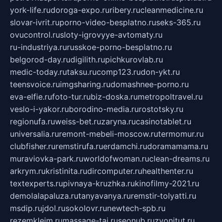
york-life.ru
doroga-expo.ru
ribery.ru
cleanmedicine.ru
slovar-ivrit.ru
porno-video-besplatno.ru
seks-365.ru
ovucontrol.ru
sloty-igrovyye-avtomaty.ru
ru-industriya.ru
russkoe-porno-besplatno.ru
belgorod-day.ru
digilith.ru
pichkurovlab.ru
medic-today.ru
taksu.ru
comp123.ru
don-ykt.ru
teensvoice.ru
imgsharing.ru
domashnee-porno.ru
eva-elfie.ru
foto-tur.ru
biz-doska.ru
metropoltravel.ru
veslo-i-yakor.ru
borodino-media.ru
rostotsky.ru
regionufa.ru
weiss-bet.ru
zaryna.ru
casinotablet.ru
universalia.ru
remont-mebeli-moscow.ru
termomur.ru
clubfisher.ru
remstirufa.ru
erdamchi.ru
doramamama.ru
muraviovka-park.ru
worldofwoman.ru
clean-dreams.ru
arkrym.ru
kristinita.ru
dircomputer.ru
healthenter.ru
textexperts.ru
pivnaya-kruzhka.ru
kinofilmy-2021.ru
demolalapaluza.ru
tanyavanya.ru
remstir-tolyatti.ru
msdip.ru
jdol.ru
sokolovr.ru
newtech-spb.ru
rezemkleim.ru
massage-tai.ru
seonub.ru
zvonitut.ru