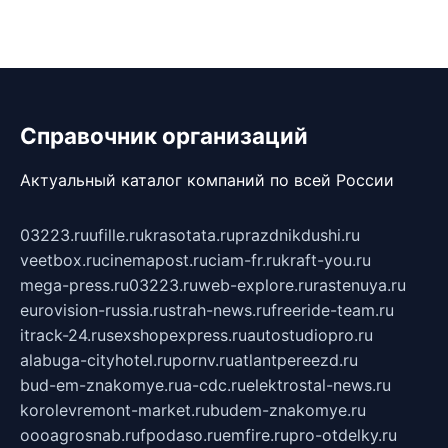
Справочник организаций
Актуальный каталог компаний по всей России
03223.ru
ufille.ru
krasotata.ru
prazdnikdushi.ru
veetbox.ru
cinemapost.ru
ciam-fr.ru
kraft-you.ru
mega-press.ru
03223.ru
web-explore.ru
rastenuya.ru
eurovision-russia.ru
strah-news.ru
freeride-team.ru
itrack-24.ru
sexshopexpress.ru
autostudiopro.ru
alabuga-cityhotel.ru
pornv.ru
atlantpereezd.ru
bud-em-znakomye.ru
a-cdc.ru
elektrostal-news.ru
korolevremont-market.ru
budem-znakomye.ru
oooagrosnab.ru
fpodaso.ru
emfire.ru
pro-otdelky.ru