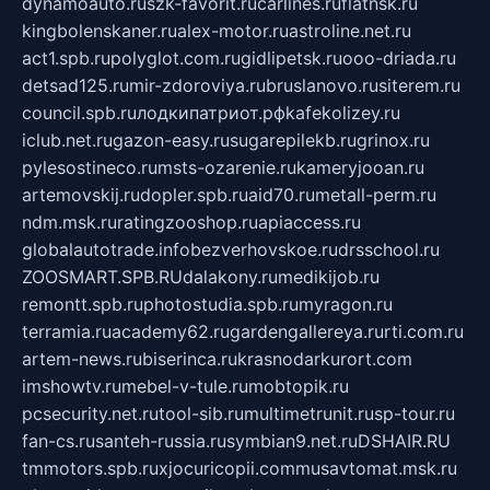
dynamoauto.ru
szk-favorit.ru
carlines.ru
flatnsk.ru
kingbolenskaner.ru
alex-motor.ru
astroline.net.ru
act1.spb.ru
polyglot.com.ru
gidlipetsk.ru
ooo-driada.ru
detsad125.ru
mir-zdoroviya.ru
bruslanovo.ru
siterem.ru
council.spb.ru
лодкипатриот.рф
kafekolizey.ru
iclub.net.ru
gazon-easy.ru
sugarepilekb.ru
grinox.ru
pylesostineco.ru
msts-ozarenie.ru
kameryjooan.ru
artemovskij.ru
dopler.spb.ru
aid70.ru
metall-perm.ru
ndm.msk.ru
ratingzooshop.ru
apiaccess.ru
globalautotrade.info
bezverhovskoe.ru
drsschool.ru
ZOOSMART.SPB.RU
dalakony.ru
medikijob.ru
remontt.spb.ru
photostudia.spb.ru
myragon.ru
terramia.ru
academy62.ru
gardengallereya.ru
rti.com.ru
artem-news.ru
biserinca.ru
krasnodarkurort.com
imshowtv.ru
mebel-v-tule.ru
mobtopik.ru
pcsecurity.net.ru
tool-sib.ru
multimetrunit.ru
sp-tour.ru
fan-cs.ru
santeh-russia.ru
symbian9.net.ru
DSHAIR.RU
tmmotors.spb.ru
xjocuricopii.com
musavtomat.msk.ru