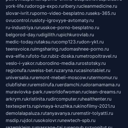
york-life.ru
doroga-expo.ru
ribery.ru
cleanmedicine.ru
slovar-ivrit.ru
porno-video-besplatno.ru
seks-365.ru
ovucontrol.ru
sloty-igrovyye-avtomaty.ru
ru-industriya.ru
russkoe-porno-besplatno.ru
belgorod-day.ru
digilith.ru
pichkurovlab.ru
medic-today.ru
taksu.ru
comp123.ru
don-ykt.ru
teensvoice.ru
imgsharing.ru
domashnee-porno.ru
eva-elfie.ru
foto-tur.ru
biz-doska.ru
metropoltravel.ru
veslo-i-yakor.ru
borodino-media.ru
rostotsky.ru
regionufa.ru
weiss-bet.ru
zaryna.ru
casinotablet.ru
universalia.ru
remont-mebeli-moscow.ru
termomur.ru
clubfisher.ru
remstirufa.ru
erdamchi.ru
doramamama.ru
muraviovka-park.ru
worldofwoman.ru
clean-dreams.ru
arkrym.ru
kristinita.ru
dircomputer.ru
healthenter.ru
textexperts.ru
pivnaya-kruzhka.ru
kinofilmy-2021.ru
demolalapaluza.ru
tanyavanya.ru
remstir-tolyatti.ru
msdip.ru
jdol.ru
sokolovr.ru
newtech-spb.ru
rezemkleim.ru
massage-tai.ru
seonub.ru
zvonitut.ru