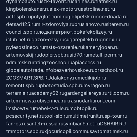
dynamoauto.ru
szk-favorit.ru
carlines.ru
flatnsk.ru
kingbolenskaner.ru
alex-motor.ru
astroline.net.ru
act1.spb.ru
polyglot.com.ru
gidlipetsk.ru
ooo-driada.ru
detsad125.ru
mir-zdoroviya.ru
bruslanovo.ru
siterem.ru
council.spb.ru
лодкипатриот.рф
kafekolizey.ru
iclub.net.ru
gazon-easy.ru
sugarepilekb.ru
grinox.ru
pylesostineco.ru
msts-ozarenie.ru
kameryjooan.ru
artemovskij.ru
dopler.spb.ru
aid70.ru
metall-perm.ru
ndm.msk.ru
ratingzooshop.ru
apiaccess.ru
globalautotrade.info
bezverhovskoe.ru
drsschool.ru
ZOOSMART.SPB.RU
dalakony.ru
medikijob.ru
remontt.spb.ru
photostudia.spb.ru
myragon.ru
terramia.ru
academy62.ru
gardengallereya.ru
rti.com.ru
artem-news.ru
biserinca.ru
krasnodarkurort.com
imshowtv.ru
mebel-v-tule.ru
mobtopik.ru
pcsecurity.net.ru
tool-sib.ru
multimetrunit.ru
sp-tour.ru
fan-cs.ru
santeh-russia.ru
symbian9.net.ru
DSHAIR.RU
tmmotors.spb.ru
xjocuricopii.com
musavtomat.msk.ru