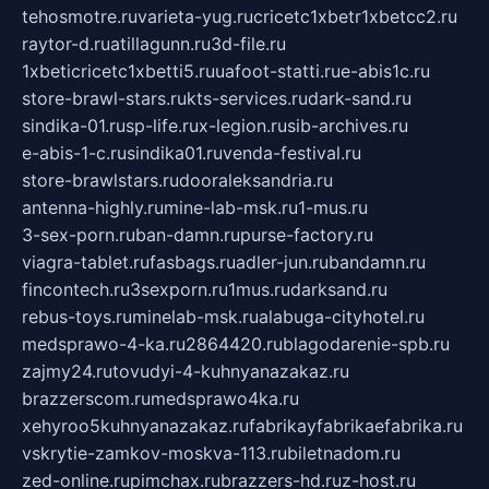
tehosmotre.ru
varieta-yug.ru
cricetc1xbetr1xbetcc2.ru
raytor-d.ru
atillagunn.ru
3d-file.ru
1xbeticricetc1xbetti5.ru
uafoot-statti.ru
e-abis1c.ru
store-brawl-stars.ru
kts-services.ru
dark-sand.ru
sindika-01.ru
sp-life.ru
x-legion.ru
sib-archives.ru
e-abis-1-c.ru
sindika01.ru
venda-festival.ru
store-brawlstars.ru
dooraleksandria.ru
antenna-highly.ru
mine-lab-msk.ru
1-mus.ru
3-sex-porn.ru
ban-damn.ru
purse-factory.ru
viagra-tablet.ru
fasbags.ru
adler-jun.ru
bandamn.ru
fincontech.ru
3sexporn.ru
1mus.ru
darksand.ru
rebus-toys.ru
minelab-msk.ru
alabuga-cityhotel.ru
medsprawo-4-ka.ru
2864420.ru
blagodarenie-spb.ru
zajmy24.ru
tovudyi-4-kuhnyanazakaz.ru
brazzerscom.ru
medsprawo4ka.ru
xehyroo5kuhnyanazakaz.ru
fabrikayfabrikaefabrika.ru
vskrytie-zamkov-moskva-113.ru
biletnadom.ru
zed-online.ru
pimchax.ru
brazzers-hd.ru
z-host.ru