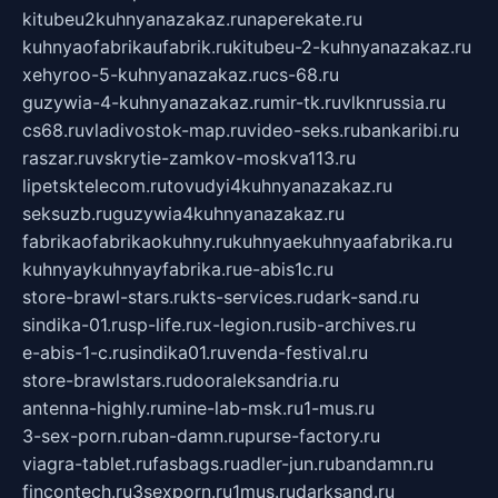
kitubeu2kuhnyanazakaz.ru
naperekate.ru
kuhnyaofabrikaufabrik.ru
kitubeu-2-kuhnyanazakaz.ru
xehyroo-5-kuhnyanazakaz.ru
cs-68.ru
guzywia-4-kuhnyanazakaz.ru
mir-tk.ru
vlknrussia.ru
cs68.ru
vladivostok-map.ru
video-seks.ru
bankaribi.ru
raszar.ru
vskrytie-zamkov-moskva113.ru
lipetsktelecom.ru
tovudyi4kuhnyanazakaz.ru
seksuzb.ru
guzywia4kuhnyanazakaz.ru
fabrikaofabrikaokuhny.ru
kuhnyaekuhnyaafabrika.ru
kuhnyaykuhnyayfabrika.ru
e-abis1c.ru
store-brawl-stars.ru
kts-services.ru
dark-sand.ru
sindika-01.ru
sp-life.ru
x-legion.ru
sib-archives.ru
e-abis-1-c.ru
sindika01.ru
venda-festival.ru
store-brawlstars.ru
dooraleksandria.ru
antenna-highly.ru
mine-lab-msk.ru
1-mus.ru
3-sex-porn.ru
ban-damn.ru
purse-factory.ru
viagra-tablet.ru
fasbags.ru
adler-jun.ru
bandamn.ru
fincontech.ru
3sexporn.ru
1mus.ru
darksand.ru