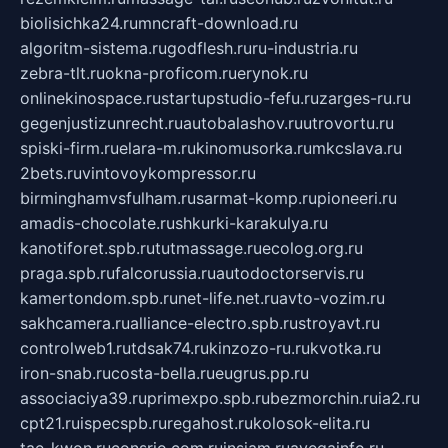
biolisichka24.ru
mncraft-download.ru
algoritm-sistema.ru
godflesh.ru
ru-industria.ru
zebra-tlt.ru
okna-proficom.ru
erynok.ru
onlinekinospace.ru
startupstudio-fefu.ru
zarges-ru.ru
gegenjustizunrecht.ru
autobalashov.ru
utrovortu.ru
spiski-firm.ru
elara-m.ru
kinomusorka.ru
mkcslava.ru
2bets.ru
vintovoykompressor.ru
birminghamvsfulham.ru
sarmat-komp.ru
pioneeri.ru
amadis-chocolate.ru
shkurki-karakulya.ru
kanotiforet.spb.ru
tutmassage.ru
ecolog.org.ru
praga.spb.ru
falcorussia.ru
autodoctorservis.ru
kamertondom.spb.ru
net-life.net.ru
avto-vozim.ru
sakhcamera.ru
alliance-electro.spb.ru
stroyavt.ru
controlweb1.ru
tdsak74.ru
kinzozo-ru.ru
kvotka.ru
iron-snab.ru
costa-bella.ru
eugrus.pp.ru
associaciya39.ru
primexpo.spb.ru
bezmorchin.ru
ia2.ru
cpt21.ru
ispecspb.ru
regahost.ru
kolosok-elita.ru