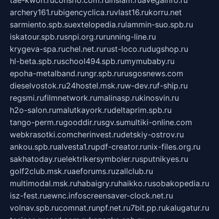
tae-kwon.ru
consrio.com.ru
insiam.ru
avegainfo.ru
archery161.ru
bigencyclica.ru
vlast16.ru
korru.net
sarmiento.spb.su
extelopedia.ru
lammin-suo.spb.ru
iskatour.spb.ru
snpi.org.ru
running-line.ru
krygeva-spa.ru
chel.net.ru
rust-loco.ru
dugshop.ru
hl-beta.spb.ru
school494.spb.ru
mymubaby.ru
epoha-metalband.ru
ngr.spb.ru
rusgosnews.com
dieselvostok.ru
24hostel.msk.ru
w-dev.ru
f-ship.ru
regsmi.ru
filmnetwork.ru
malinasp.ru
kinosvin.ru
h2o-salon.ru
malutkayork.ru
deltaprim.spb.ru
tango-perm.ru
gooddir.ru
sgv.su
multiki-online.com
webkrasotki.com
cherinvest.ru
detskiy-ostrov.ru
ankou.spb.ru
alvesta1.ru
pdf-creator.ru
nix-files.org.ru
sakhatoday.ru
elektrikersymboler.ru
sputnikyes.ru
golf2club.msk.ru
aeforums.ru
zallclub.ru
multimodal.msk.ru
habaigry.ru
haikko.ru
sobakopedia.ru
isz-fest.ru
ewnc.info
screensaver-clock.net.ru
volnav.spb.ru
comnat.ru
npf.net.ru
7bit.pp.ru
kalugatur.ru