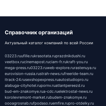
Справочник организаций
Актуальный каталог компаний по всей России
03223.ru
ufille.ru
krasotata.ru
prazdnikdushi.ru
veetbox.ru
cinemapost.ru
ciam-fr.ru
kraft-you.ru
mega-press.ru
03223.ru
web-explore.ru
rastenuya.ru
eurovision-russia.ru
strah-news.ru
freeride-team.ru
itrack-24.ru
sexshopexpress.ru
autostudiopro.ru
alabuga-cityhotel.ru
pornv.ru
atlantpereezd.ru
bud-em-znakomye.ru
a-cdc.ru
elektrostal-news.ru
korolevremont-market.ru
budem-znakomye.ru
oooagrosnab.ru
fpodaso.ru
emfire.ru
pro-otdelky.ru