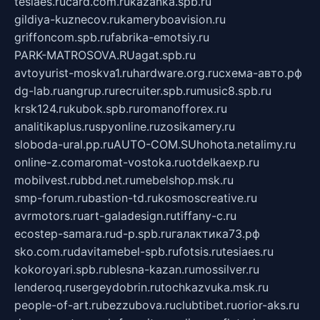
tesiaes.ru
card.com.ru
kazanka.spb.ru
gildiya-kuznecov.ru
kameryboavision.ru
griffoncom.spb.ru
fabrika-emotsiy.ru
PARK-MATROSOVA.RU
agat.spb.ru
avtoyurist-moskva1.ru
hardware.org.ru
схема-авто.рф
dg-lab.ru
angrup.ru
recruiter.spb.ru
music8.spb.ru
krsk124.ru
kubok.spb.ru
romanofforex.ru
analitikaplus.ru
spyonline.ru
zosikamery.ru
sloboda-ural.pp.ru
AUTO-COM.SU
hohota.net
alimy.ru
online-z.com
aromat-vostoka.ru
otdelkaexp.ru
mobilvest.ru
bbd.net.ru
mebelshop.msk.ru
smp-forum.ru
bastion-td.ru
kosmoscreative.ru
avrmotors.ru
art-galadesign.ru
tiffany-c.ru
ecostep-samara.ru
d-p.spb.ru
галактика73.рф
sko.com.ru
davitamebel-spb.ru
fotsis.ru
tesiaes.ru
kokoroyari.spb.ru
blesna-kazan.ru
mossilver.ru
lenderoq.ru
sergeydobrin.ru
tochkazvuka.msk.ru
people-of-art.ru
bezzubova.ru
clubtibet.ru
orior-aks.ru