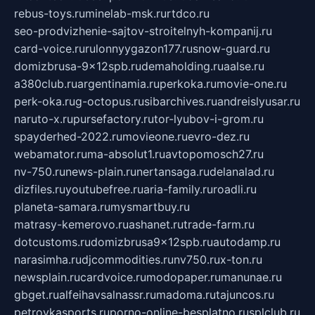
rebus-toys.ru
minelab-msk.ru
rtdco.ru
seo-prodvizhenie-sajtov-stroitelnyh-kompanij.ru
card-voice.ru
rulonnyygazon177.ru
snow-guard.ru
domizbrusa-9x12spb.ru
demaholding.ru
aalse.ru
a380club.ru
argentinamia.ru
perkoka.ru
movie-one.ru
perk-oka.ru
g-octopus.ru
sibarchives.ru
andreislyusar.ru
naruto-x.ru
pursefactory.ru
tor-lyubov-i-grom.ru
spayderhed-2022.ru
movieone.ru
evro-dez.ru
webamator.ru
ma-absolut1.ru
avtopomosch27.ru
nv-750.ru
news-plain.ru
nertansaga.ru
delanalad.ru
dizfiles.ru
youtubefree.ru
aria-family.ru
roadli.ru
planeta-samara.ru
mysmartbuy.ru
matrasy-kemerovo.ru
ashanet.ru
trade-farm.ru
dotcustoms.ru
domizbrusa9x12spb.ru
autodamp.ru
narasimha.ru
djcommodities.ru
nv750.ru
x-ton.ru
newsplain.ru
cardvoice.ru
modopaper.ru
manunae.ru
gbget.ru
alfeihavsalnassr.ru
madoma.ru
tajuncos.ru
petrovkasports.ru
porno-online-besplatno.ru
splclub.ru