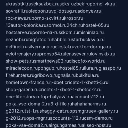
ukrasotki.ru
seksuzbek.ru
seks-uzbek.ru
porno-vk.ru
sovratili.ru
olecoon.ru
vd-dosug.ru
adonyev.ru
rbc-news.ru
porno-skvirt.ru
krospr.ru
13autor-kolonka.ru
sormol.ru
2rich.ru
hostel-65.ru
hostserve.ru
porno-na-russkom.ru
mishinlab.ru
neznobi.ru
bigfatcc.ru
habble.ru
starbucksvia.ru
delfinet.ru
silvernano.ru
elestal.ru
vektor-doroga.ru
velotrenajery.ru
pronso54.ru
lenasever.ru
lovinskix.ru
show-pets.ru
smartnews03.ru
discofoxworld.ru
miraclecoon.ru
pongup.ru
hostel65.ru
liura.ru
glasspb.ru
firehunters.ru
gribowo.ru
gnalis.ru
bulkitula.ru
hometown-france.ru
1-xbeticricetc-1-xbetti-5.ru
shop-garena.ru
cricetc-1-xbetr-1-xbetcc-2.ru
one-life-story.ru
top-halyava.ru
accounts112.ru
poka-vse-doma-2.ru
3-d-file.ru
hahahaharms.ru
g2012.ru
tst-1.ru
shaggy-cat.ru
opsmgr.ru
ev-gallery.ru
g-2012.ru
ops-mgr.ru
accounts-112.ru
csm-demo.ru
poka-vse-doma2.ru
airgungames.ru
allseo-host.ru