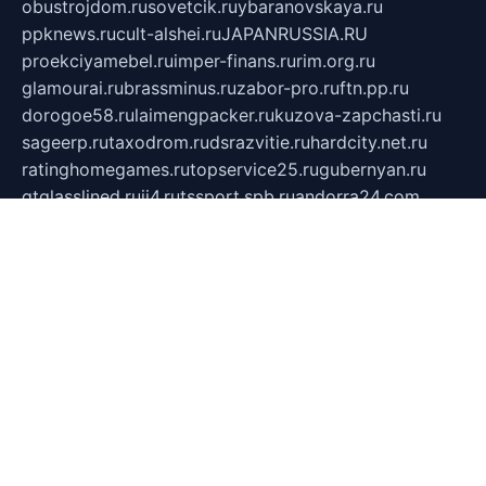
obustrojdom.ru
sovetcik.ru
ybaranovskaya.ru
ppknews.ru
cult-alshei.ru
JAPANRUSSIA.RU
proekciyamebel.ru
imper-finans.ru
rim.org.ru
glamourai.ru
brassminus.ru
zabor-pro.ru
ftn.pp.ru
dorogoe58.ru
laimengpacker.ru
kuzova-zapchasti.ru
sageerp.ru
taxodrom.ru
dsrazvitie.ru
hardcity.net.ru
ratinghomegames.ru
topservice25.ru
gubernyan.ru
gtglasslined.ru
ii4.ru
tssport.spb.ru
andorra24.com
blackwallstreet.ru
oboimos.ru
optim-doors.com.ru
ikuch.ru
nycr.org.ru
npa21.ru
vremya-ch.spb.ru
desert000.ru
ivtorgi.ru
ifiori.ru
catalog-statei.ru
dcv.org.ru
spetsmaster174.ru
ipkameryhiseeu.ru
dum26.ru
ruspol.spb.ru
fr-opendp.ru
kam-solnyshko.ru
cheyenne-arapaho.ru
sevzapmetal.spb.ru
ted-lapidus.spb.ru
parasite-eliminator.ru
sigma-complete.ru
modernworld.ru
dama-moda.ru
eholot-group.ru
sk-nvkz.ru
DRONGOLD.RU
democratia2.ru
i-farmer.ru
mass-sport.org