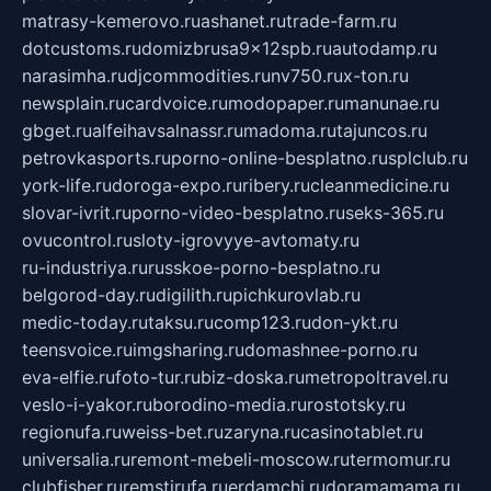
matrasy-kemerovo.ru
ashanet.ru
trade-farm.ru
dotcustoms.ru
domizbrusa9x12spb.ru
autodamp.ru
narasimha.ru
djcommodities.ru
nv750.ru
x-ton.ru
newsplain.ru
cardvoice.ru
modopaper.ru
manunae.ru
gbget.ru
alfeihavsalnassr.ru
madoma.ru
tajuncos.ru
petrovkasports.ru
porno-online-besplatno.ru
splclub.ru
york-life.ru
doroga-expo.ru
ribery.ru
cleanmedicine.ru
slovar-ivrit.ru
porno-video-besplatno.ru
seks-365.ru
ovucontrol.ru
sloty-igrovyye-avtomaty.ru
ru-industriya.ru
russkoe-porno-besplatno.ru
belgorod-day.ru
digilith.ru
pichkurovlab.ru
medic-today.ru
taksu.ru
comp123.ru
don-ykt.ru
teensvoice.ru
imgsharing.ru
domashnee-porno.ru
eva-elfie.ru
foto-tur.ru
biz-doska.ru
metropoltravel.ru
veslo-i-yakor.ru
borodino-media.ru
rostotsky.ru
regionufa.ru
weiss-bet.ru
zaryna.ru
casinotablet.ru
universalia.ru
remont-mebeli-moscow.ru
termomur.ru
clubfisher.ru
remstirufa.ru
erdamchi.ru
doramamama.ru