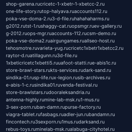
shop-garena.ru
cricetc-1-xbetr-1-xbetcc-2.ru
one-life-story.ru
top-halyava.ru
accounts112.ru
poka-vse-doma-2.ru
3-d-file.ru
hahahaharms.ru
g2012.ru
tst-1.ru
shaggy-cat.ru
opsmgr.ru
ev-gallery.ru
g-2012.ru
ops-mgr.ru
accounts-112.ru
csm-demo.ru
poka-vse-doma2.ru
airgungames.ru
allseo-host.ru
tehosmotre.ru
varieta-yug.ru
cricetc1xbetr1xbetcc2.ru
raytor-d.ru
atillagunn.ru
3d-file.ru
1xbeticricetc1xbetti5.ru
uafoot-statti.ru
e-abis1c.ru
store-brawl-stars.ru
kts-services.ru
dark-sand.ru
sindika-01.ru
sp-life.ru
x-legion.ru
sib-archives.ru
e-abis-1-c.ru
sindika01.ru
venda-festival.ru
store-brawlstars.ru
dooraleksandria.ru
antenna-highly.ru
mine-lab-msk.ru
1-mus.ru
3-sex-porn.ru
ban-damn.ru
purse-factory.ru
viagra-tablet.ru
fasbags.ru
adler-jun.ru
bandamn.ru
fincontech.ru
3sexporn.ru
1mus.ru
darksand.ru
rebus-toys.ru
minelab-msk.ru
alabuga-cityhotel.ru