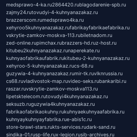
medsprawo-4-ka.ru
2864420.ru
blagodarenie-spb.ru
zajmy24.ru
tovudyi-4-kuhnyanazakaz.ru
brazzerscom.ru
medsprawo4ka.ru
xehyroo5kuhnyanazakaz.ru
fabrikayfabrikaefabrika.ru
vskrytie-zamkov-moskva-113.ru
biletnadom.ru
zed-online.ru
pimchax.ru
brazzers-hd.ru
z-host.ru
kitubeu2kuhnyanazakaz.ru
naperekate.ru
kuhnyaofabrikaufabrik.ru
kitubeu-2-kuhnyanazakaz.ru
xehyroo-5-kuhnyanazakaz.ru
cs-68.ru
guzywia-4-kuhnyanazakaz.ru
mir-tk.ru
vlknrussia.ru
cs68.ru
vladivostok-map.ru
video-seks.ru
bankaribi.ru
raszar.ru
vskrytie-zamkov-moskva113.ru
lipetsktelecom.ru
tovudyi4kuhnyanazakaz.ru
seksuzb.ru
guzywia4kuhnyanazakaz.ru
fabrikaofabrikaokuhny.ru
kuhnyaekuhnyaafabrika.ru
kuhnyaykuhnyayfabrika.ru
e-abis1c.ru
store-brawl-stars.ru
kts-services.ru
dark-sand.ru
sindika-01.ru
sp-life.ru
x-legion.ru
sib-archives.ru