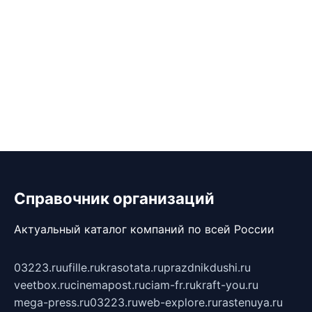
Справочник организаций
Актуальный каталог компаний по всей России
03223.ru
ufille.ru
krasotata.ru
prazdnikdushi.ru
veetbox.ru
cinemapost.ru
ciam-fr.ru
kraft-you.ru
mega-press.ru
03223.ru
web-explore.ru
rastenuya.ru