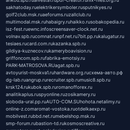
ankou.spb.ru
alvesta1.ru
pdf-creator.ru
nix-files.org.ru
sakhatoday.ru
elektrikersymboler.ru
sputnikyes.ru
golf2club.msk.ru
aeforums.ru
zallclub.ru
multimodal.msk.ru
habaigry.ru
haikko.ru
sobakopedia.ru
isz-fest.ru
ewnc.info
screensaver-clock.net.ru
volnav.spb.ru
comnat.ru
npf.net.ru
7bit.pp.ru
kalugatur.ru
tesiaes.ru
card.com.ru
kazanka.spb.ru
gildiya-kuznecov.ru
kameryboavision.ru
griffoncom.spb.ru
fabrika-emotsiy.ru
PARK-MATROSOVA.RU
agat.spb.ru
avtoyurist-moskva1.ru
hardware.org.ru
схема-авто.рф
dg-lab.ru
angrup.ru
recruiter.spb.ru
music8.spb.ru
krsk124.ru
kubok.spb.ru
romanofforex.ru
analitikaplus.ru
spyonline.ru
zosikamery.ru
sloboda-ural.pp.ru
AUTO-COM.SU
hohota.net
alimy.ru
online-z.com
aromat-vostoka.ru
otdelkaexp.ru
mobilvest.ru
bbd.net.ru
mebelshop.msk.ru
smp-forum.ru
bastion-td.ru
kosmoscreative.ru