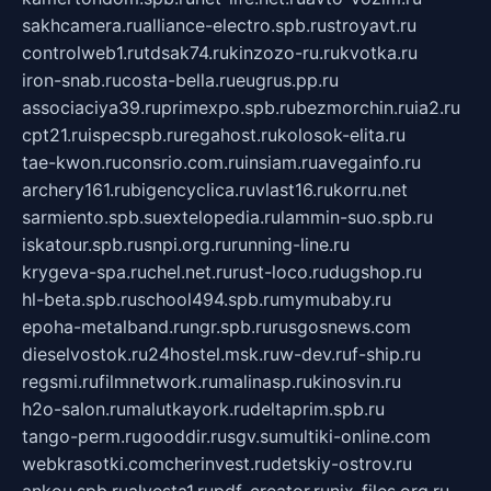
sakhcamera.ru
alliance-electro.spb.ru
stroyavt.ru
controlweb1.ru
tdsak74.ru
kinzozo-ru.ru
kvotka.ru
iron-snab.ru
costa-bella.ru
eugrus.pp.ru
associaciya39.ru
primexpo.spb.ru
bezmorchin.ru
ia2.ru
cpt21.ru
ispecspb.ru
regahost.ru
kolosok-elita.ru
tae-kwon.ru
consrio.com.ru
insiam.ru
avegainfo.ru
archery161.ru
bigencyclica.ru
vlast16.ru
korru.net
sarmiento.spb.su
extelopedia.ru
lammin-suo.spb.ru
iskatour.spb.ru
snpi.org.ru
running-line.ru
krygeva-spa.ru
chel.net.ru
rust-loco.ru
dugshop.ru
hl-beta.spb.ru
school494.spb.ru
mymubaby.ru
epoha-metalband.ru
ngr.spb.ru
rusgosnews.com
dieselvostok.ru
24hostel.msk.ru
w-dev.ru
f-ship.ru
regsmi.ru
filmnetwork.ru
malinasp.ru
kinosvin.ru
h2o-salon.ru
malutkayork.ru
deltaprim.spb.ru
tango-perm.ru
gooddir.ru
sgv.su
multiki-online.com
webkrasotki.com
cherinvest.ru
detskiy-ostrov.ru