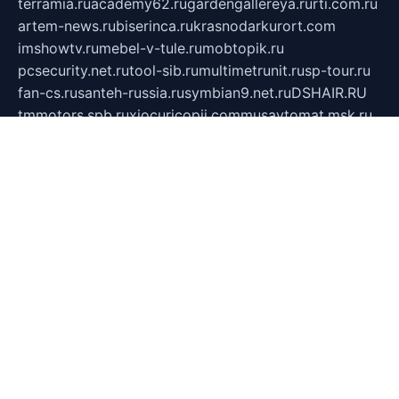
terramia.ru
academy62.ru
gardengallereya.ru
rti.com.ru
artem-news.ru
biserinca.ru
krasnodarkurort.com
imshowtv.ru
mebel-v-tule.ru
mobtopik.ru
pcsecurity.net.ru
tool-sib.ru
multimetrunit.ru
sp-tour.ru
fan-cs.ru
santeh-russia.ru
symbian9.net.ru
DSHAIR.RU
tmmotors.spb.ru
xjocuricopii.com
musavtomat.msk.ru
obustrojdom.ru
sovetcik.ru
ybaranovskaya.ru
ppknews.ru
cult-alshei.ru
JAPANRUSSIA.RU
proekciyamebel.ru
imper-finans.ru
rim.org.ru
glamourai.ru
brassminus.ru
zabor-pro.ru
ftn.pp.ru
dorogoe58.ru
laimengpacker.ru
kuzova-zapchasti.ru
sageerp.ru
taxodrom.ru
dsrazvitie.ru
hardcity.net.ru
ratinghomegames.ru
topservice25.ru
gubernyan.ru
gtglasslined.ru
ii4.ru
tssport.spb.ru
andorra24.com
blackwallstreet.ru
oboimos.ru
optim-doors.com.ru
ikuch.ru
nycr.org.ru
npa21.ru
vremya-ch.spb.ru
desert000.ru
ivtorgi.ru
ifiori.ru
catalog-statei.ru
dcv.org.ru
spetsmaster174.ru
ipkameryhiseeu.ru