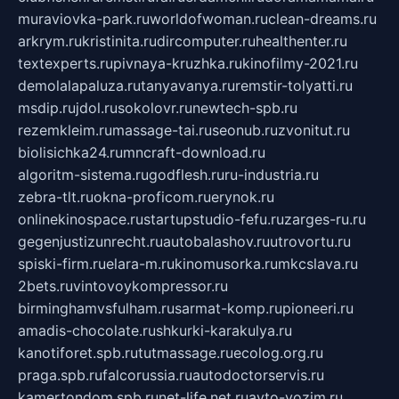
muraviovka-park.ru
worldofwoman.ru
clean-dreams.ru
arkrym.ru
kristinita.ru
dircomputer.ru
healthenter.ru
textexperts.ru
pivnaya-kruzhka.ru
kinofilmy-2021.ru
demolalapaluza.ru
tanyavanya.ru
remstir-tolyatti.ru
msdip.ru
jdol.ru
sokolovr.ru
newtech-spb.ru
rezemkleim.ru
massage-tai.ru
seonub.ru
zvonitut.ru
biolisichka24.ru
mncraft-download.ru
algoritm-sistema.ru
godflesh.ru
ru-industria.ru
zebra-tlt.ru
okna-proficom.ru
erynok.ru
onlinekinospace.ru
startupstudio-fefu.ru
zarges-ru.ru
gegenjustizunrecht.ru
autobalashov.ru
utrovortu.ru
spiski-firm.ru
elara-m.ru
kinomusorka.ru
mkcslava.ru
2bets.ru
vintovoykompressor.ru
birminghamvsfulham.ru
sarmat-komp.ru
pioneeri.ru
amadis-chocolate.ru
shkurki-karakulya.ru
kanotiforet.spb.ru
tutmassage.ru
ecolog.org.ru
praga.spb.ru
falcorussia.ru
autodoctorservis.ru
kamertondom.spb.ru
net-life.net.ru
avto-vozim.ru