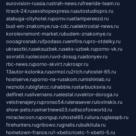
eurovision-russia.ru
strah-news.ru
freeride-team.ru
itrack-24.ru
sexshopexpress.ru
autostudiopro.ru
alabuga-cityhotel.ru
pornv.ru
atlantpereezd.ru
bud-em-znakomye.ru
a-cdc.ru
elektrostal-news.ru
korolevremont-market.ru
budem-znakomye.ru
oooagrosnab.ru
fpodaso.ru
emfire.ru
pro-otdelky.ru
ukrasotki.ru
seksuzbek.ru
seks-uzbek.ru
porno-vk.ru
sovratili.ru
olecoon.ru
vd-dosug.ru
adonyev.ru
rbc-news.ru
porno-skvirt.ru
krospr.ru
13autor-kolonka.ru
sormol.ru
2rich.ru
hostel-65.ru
hostserve.ru
porno-na-russkom.ru
mishinlab.ru
neznobi.ru
bigfatcc.ru
habble.ru
starbucksvia.ru
delfinet.ru
silvernano.ru
elestal.ru
vektor-doroga.ru
velotrenajery.ru
pronso54.ru
lenasever.ru
lovinskix.ru
show-pets.ru
smartnews03.ru
discofoxworld.ru
miraclecoon.ru
pongup.ru
hostel65.ru
liura.ru
glasspb.ru
firehunters.ru
gribowo.ru
gnalis.ru
bulkitula.ru
hometown-france.ru
1-xbeticricetc-1-xbetti-5.ru