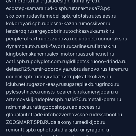
avrmotors.ru
art-galadesign.ru
tiffany-c.ru
ecostep-samara.ru
d-p.spb.ru
галактика73.рф
sko.com.ru
davitamebel-spb.ru
fotsis.ru
tesiaes.ru
kokoroyari.spb.ru
blesna-kazan.ru
mossilver.ru
lenderoq.ru
sergeydobrin.ru
tochkazvuka.msk.ru
people-of-art.ru
bezzubova.ru
clubtibet.ru
orior-aks.ru
dynamoauto.ru
szk-favorit.ru
carlines.ru
flatnsk.ru
kingbolenskaner.ru
alex-motor.ru
astroline.net.ru
act1.spb.ru
polyglot.com.ru
gidlipetsk.ru
ooo-driada.ru
detsad125.ru
mir-zdoroviya.ru
bruslanovo.ru
siterem.ru
council.spb.ru
лодкипатриот.рф
kafekolizey.ru
iclub.net.ru
gazon-easy.ru
sugarepilekb.ru
grinox.ru
pylesostineco.ru
msts-ozarenie.ru
kameryjooan.ru
artemovskij.ru
dopler.spb.ru
aid70.ru
metall-perm.ru
ndm.msk.ru
ratingzooshop.ru
apiaccess.ru
globalautotrade.info
bezverhovskoe.ru
drsschool.ru
ZOOSMART.SPB.RU
dalakony.ru
medikijob.ru
remontt.spb.ru
photostudia.spb.ru
myragon.ru