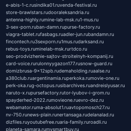
e-abis-1-c.ru
sindika01.ru
venda-festival.ru
store-brawlstars.ru
dooraleksandria.ru
antenna-highly.ru
mine-lab-msk.ru
1-mus.ru
3-sex-porn.ru
ban-damn.ru
purse-factory.ru
viagra-tablet.ru
fasbags.ru
adler-jun.ru
bandamn.ru
fincontech.ru
3sexporn.ru
1mus.ru
darksand.ru
rebus-toys.ru
minelab-msk.ru
rtdco.ru
seo-prodvizhenie-sajtov-stroitelnyh-kompanij.ru
card-voice.ru
rulonnyygazon177.ru
snow-guard.ru
domizbrusa-9x12spb.ru
demaholding.ru
aalse.ru
a380club.ru
argentinamia.ru
perkoka.ru
movie-one.ru
perk-oka.ru
g-octopus.ru
sibarchives.ru
andreislyusar.ru
naruto-x.ru
pursefactory.ru
tor-lyubov-i-grom.ru
spayderhed-2022.ru
movieone.ru
evro-dez.ru
webamator.ru
ma-absolut1.ru
avtopomosch27.ru
nv-750.ru
news-plain.ru
nertansaga.ru
delanalad.ru
dizfiles.ru
youtubefree.ru
aria-family.ru
roadli.ru
planeta-samara.ru
mysmartbuy.ru