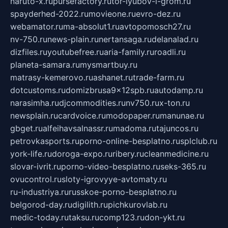
naruto-x.ru
pursefactory.ru
tor-lyubov-i-grom.ru
spayderhed-2022.ru
movieone.ru
evro-dez.ru
webamator.ru
ma-absolut1.ru
avtopomosch27.ru
nv-750.ru
news-plain.ru
nertansaga.ru
delanalad.ru
dizfiles.ru
youtubefree.ru
aria-family.ru
roadli.ru
planeta-samara.ru
mysmartbuy.ru
matrasy-kemerovo.ru
ashanet.ru
trade-farm.ru
dotcustoms.ru
domizbrusa9x12spb.ru
autodamp.ru
narasimha.ru
djcommodities.ru
nv750.ru
x-ton.ru
newsplain.ru
cardvoice.ru
modopaper.ru
manunae.ru
gbget.ru
alfeihavsalnassr.ru
madoma.ru
tajuncos.ru
petrovkasports.ru
porno-online-besplatno.ru
splclub.ru
york-life.ru
doroga-expo.ru
ribery.ru
cleanmedicine.ru
slovar-ivrit.ru
porno-video-besplatno.ru
seks-365.ru
ovucontrol.ru
sloty-igrovyye-avtomaty.ru
ru-industriya.ru
russkoe-porno-besplatno.ru
belgorod-day.ru
digilith.ru
pichkurovlab.ru
medic-today.ru
taksu.ru
comp123.ru
don-ykt.ru