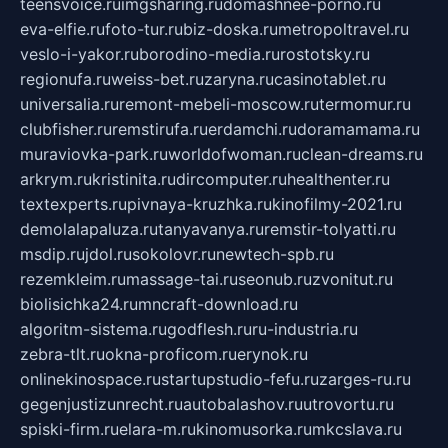
teensvoice.ru
imgsharing.ru
domashnee-porno.ru
eva-elfie.ru
foto-tur.ru
biz-doska.ru
metropoltravel.ru
veslo-i-yakor.ru
borodino-media.ru
rostotsky.ru
regionufa.ru
weiss-bet.ru
zaryna.ru
casinotablet.ru
universalia.ru
remont-mebeli-moscow.ru
termomur.ru
clubfisher.ru
remstirufa.ru
erdamchi.ru
doramamama.ru
muraviovka-park.ru
worldofwoman.ru
clean-dreams.ru
arkrym.ru
kristinita.ru
dircomputer.ru
healthenter.ru
textexperts.ru
pivnaya-kruzhka.ru
kinofilmy-2021.ru
demolalapaluza.ru
tanyavanya.ru
remstir-tolyatti.ru
msdip.ru
jdol.ru
sokolovr.ru
newtech-spb.ru
rezemkleim.ru
massage-tai.ru
seonub.ru
zvonitut.ru
biolisichka24.ru
mncraft-download.ru
algoritm-sistema.ru
godflesh.ru
ru-industria.ru
zebra-tlt.ru
okna-proficom.ru
erynok.ru
onlinekinospace.ru
startupstudio-fefu.ru
zarges-ru.ru
gegenjustizunrecht.ru
autobalashov.ru
utrovortu.ru
spiski-firm.ru
elara-m.ru
kinomusorka.ru
mkcslava.ru