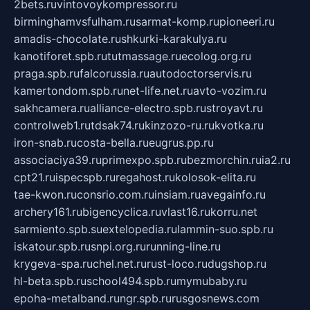
2bets.ru
vintovoykompressor.ru
birminghamvsfulham.ru
sarmat-komp.ru
pioneeri.ru
amadis-chocolate.ru
shkurki-karakulya.ru
kanotiforet.spb.ru
tutmassage.ru
ecolog.org.ru
praga.spb.ru
falcorussia.ru
autodoctorservis.ru
kamertondom.spb.ru
net-life.net.ru
avto-vozim.ru
sakhcamera.ru
alliance-electro.spb.ru
stroyavt.ru
controlweb1.ru
tdsak74.ru
kinzozo-ru.ru
kvotka.ru
iron-snab.ru
costa-bella.ru
eugrus.pp.ru
associaciya39.ru
primexpo.spb.ru
bezmorchin.ru
ia2.ru
cpt21.ru
ispecspb.ru
regahost.ru
kolosok-elita.ru
tae-kwon.ru
consrio.com.ru
insiam.ru
avegainfo.ru
archery161.ru
bigencyclica.ru
vlast16.ru
korru.net
sarmiento.spb.su
extelopedia.ru
lammin-suo.spb.ru
iskatour.spb.ru
snpi.org.ru
running-line.ru
krygeva-spa.ru
chel.net.ru
rust-loco.ru
dugshop.ru
hl-beta.spb.ru
school494.spb.ru
mymubaby.ru
epoha-metalband.ru
ngr.spb.ru
rusgosnews.com