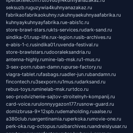
seksuzb.ru
guzywia4kuhnyanazakaz.ru
fabrikaofabrikaokuhny.ru
kuhnyaekuhnyaafabrika.ru
kuhnyaykuhnyayfabrika.ru
e-abis1c.ru
store-brawl-stars.ru
kts-services.ru
dark-sand.ru
sindika-01.ru
sp-life.ru
x-legion.ru
sib-archives.ru
e-abis-1-c.ru
sindika01.ru
venda-festival.ru
store-brawlstars.ru
dooraleksandria.ru
antenna-highly.ru
mine-lab-msk.ru
1-mus.ru
3-sex-porn.ru
ban-damn.ru
purse-factory.ru
viagra-tablet.ru
fasbags.ru
adler-jun.ru
bandamn.ru
fincontech.ru
3sexporn.ru
1mus.ru
darksand.ru
rebus-toys.ru
minelab-msk.ru
rtdco.ru
seo-prodvizhenie-sajtov-stroitelnyh-kompanij.ru
card-voice.ru
rulonnyygazon177.ru
snow-guard.ru
domizbrusa-9x12spb.ru
demaholding.ru
aalse.ru
a380club.ru
argentinamia.ru
perkoka.ru
movie-one.ru
perk-oka.ru
g-octopus.ru
sibarchives.ru
andreislyusar.ru