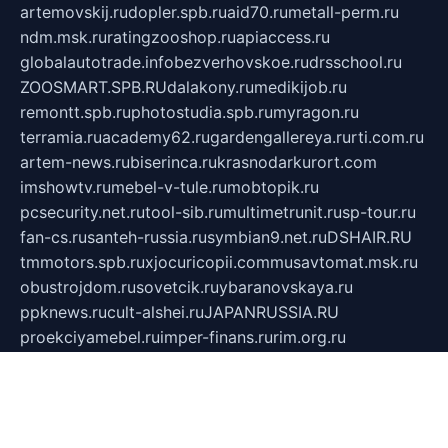
artemovskij.ru
dopler.spb.ru
aid70.ru
metall-perm.ru
ndm.msk.ru
ratingzooshop.ru
apiaccess.ru
globalautotrade.info
bezverhovskoe.ru
drsschool.ru
ZOOSMART.SPB.RU
dalakony.ru
medikijob.ru
remontt.spb.ru
photostudia.spb.ru
myragon.ru
terramia.ru
academy62.ru
gardengallereya.ru
rti.com.ru
artem-news.ru
biserinca.ru
krasnodarkurort.com
imshowtv.ru
mebel-v-tule.ru
mobtopik.ru
pcsecurity.net.ru
tool-sib.ru
multimetrunit.ru
sp-tour.ru
fan-cs.ru
santeh-russia.ru
symbian9.net.ru
DSHAIR.RU
tmmotors.spb.ru
xjocuricopii.com
musavtomat.msk.ru
obustrojdom.ru
sovetcik.ru
ybaranovskaya.ru
ppknews.ru
cult-alshei.ru
JAPANRUSSIA.RU
proekciyamebel.ru
imper-finans.ru
rim.org.ru
glamourai.ru
brassminus.ru
zabor-pro.ru
ftn.pp.ru
dorogoe58.ru
laimengpacker.ru
kuzova-zapchasti.ru
sageerp.ru
taxodrom.ru
dsrazvitie.ru
hardcity.net.ru
ratinghomegames.ru
topservice25.ru
gubernyan.ru