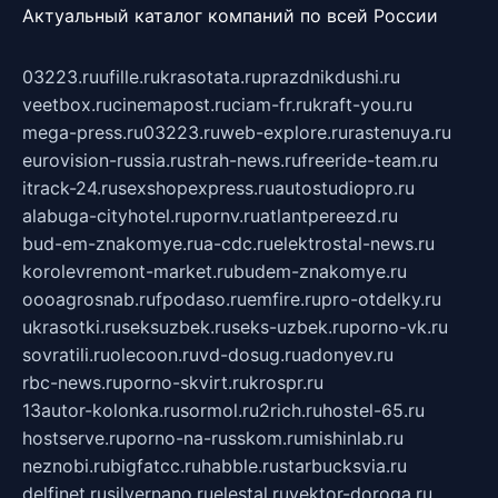
Актуальный каталог компаний по всей России
03223.ru
ufille.ru
krasotata.ru
prazdnikdushi.ru
veetbox.ru
cinemapost.ru
ciam-fr.ru
kraft-you.ru
mega-press.ru
03223.ru
web-explore.ru
rastenuya.ru
eurovision-russia.ru
strah-news.ru
freeride-team.ru
itrack-24.ru
sexshopexpress.ru
autostudiopro.ru
alabuga-cityhotel.ru
pornv.ru
atlantpereezd.ru
bud-em-znakomye.ru
a-cdc.ru
elektrostal-news.ru
korolevremont-market.ru
budem-znakomye.ru
oooagrosnab.ru
fpodaso.ru
emfire.ru
pro-otdelky.ru
ukrasotki.ru
seksuzbek.ru
seks-uzbek.ru
porno-vk.ru
sovratili.ru
olecoon.ru
vd-dosug.ru
adonyev.ru
rbc-news.ru
porno-skvirt.ru
krospr.ru
13autor-kolonka.ru
sormol.ru
2rich.ru
hostel-65.ru
hostserve.ru
porno-na-russkom.ru
mishinlab.ru
neznobi.ru
bigfatcc.ru
habble.ru
starbucksvia.ru
delfinet.ru
silvernano.ru
elestal.ru
vektor-doroga.ru