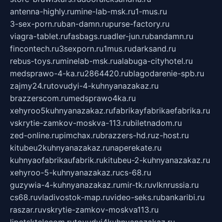
antenna-highly.ru
mine-lab-msk.ru
1-mus.ru
3-sex-porn.ru
ban-damn.ru
purse-factory.ru
viagra-tablet.ru
fasbags.ru
adler-jun.ru
bandamn.ru
fincontech.ru
3sexporn.ru
1mus.ru
darksand.ru
rebus-toys.ru
minelab-msk.ru
alabuga-cityhotel.ru
medsprawo-4-ka.ru
2864420.ru
blagodarenie-spb.ru
zajmy24.ru
tovudyi-4-kuhnyanazakaz.ru
brazzerscom.ru
medsprawo4ka.ru
xehyroo5kuhnyanazakaz.ru
fabrikayfabrikaefabrika.ru
vskrytie-zamkov-moskva-113.ru
biletnadom.ru
zed-online.ru
pimchax.ru
brazzers-hd.ru
z-host.ru
kitubeu2kuhnyanazakaz.ru
naperekate.ru
kuhnyaofabrikaufabrik.ru
kitubeu-2-kuhnyanazakaz.ru
xehyroo-5-kuhnyanazakaz.ru
cs-68.ru
guzywia-4-kuhnyanazakaz.ru
mir-tk.ru
vlknrussia.ru
cs68.ru
vladivostok-map.ru
video-seks.ru
bankaribi.ru
raszar.ru
vskrytie-zamkov-moskva113.ru
lipetsktelecom.ru
tovudyi4kuhnyanazakaz.ru