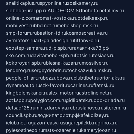
analitikaplus.ru
spyonline.ru
zosikamery.ru
sloboda-ural.pp.ru
AUTO-COM.SU
hohota.net
alimy.ru
online-z.com
aromat-vostoka.ru
otdelkaexp.ru
mobilvest.ru
bbd.net.ru
mebelshop.msk.ru
smp-forum.ru
bastion-td.ru
kosmoscreative.ru
avrmotors.ru
art-galadesign.ru
tiffany-c.ru
ecostep-samara.ru
d-p.spb.ru
галактика73.рф
sko.com.ru
davitamebel-spb.ru
fotsis.ru
tesiaes.ru
kokoroyari.spb.ru
blesna-kazan.ru
mossilver.ru
lenderoq.ru
sergeydobrin.ru
tochkazvuka.msk.ru
people-of-art.ru
bezzubova.ru
clubtibet.ru
orior-aks.ru
dynamoauto.ru
szk-favorit.ru
carlines.ru
flatnsk.ru
kingbolenskaner.ru
alex-motor.ru
astroline.net.ru
act1.spb.ru
polyglot.com.ru
gidlipetsk.ru
ooo-driada.ru
detsad125.ru
mir-zdoroviya.ru
bruslanovo.ru
siterem.ru
council.spb.ru
лодкипатриот.рф
kafekolizey.ru
iclub.net.ru
gazon-easy.ru
sugarepilekb.ru
grinox.ru
pylesostineco.ru
msts-ozarenie.ru
kameryjooan.ru