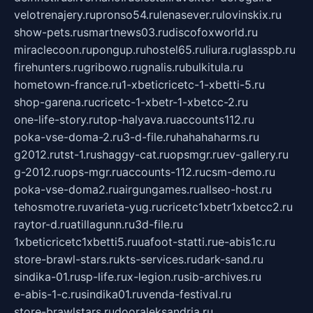
velotrenajery.ru
pronso54.ru
lenasever.ru
lovinskix.ru
show-pets.ru
smartnews03.ru
discofoxworld.ru
miraclecoon.ru
pongup.ru
hostel65.ru
liura.ru
glasspb.ru
firehunters.ru
gribowo.ru
gnalis.ru
bulkitula.ru
hometown-france.ru
1-xbeticricetc-1-xbetti-5.ru
shop-garena.ru
cricetc-1-xbetr-1-xbetcc-2.ru
one-life-story.ru
top-halyava.ru
accounts112.ru
poka-vse-doma-2.ru
3-d-file.ru
hahahaharms.ru
g2012.ru
tst-1.ru
shaggy-cat.ru
opsmgr.ru
ev-gallery.ru
g-2012.ru
ops-mgr.ru
accounts-112.ru
csm-demo.ru
poka-vse-doma2.ru
airgungames.ru
allseo-host.ru
tehosmotre.ru
varieta-yug.ru
cricetc1xbetr1xbetcc2.ru
raytor-d.ru
atillagunn.ru
3d-file.ru
1xbeticricetc1xbetti5.ru
uafoot-statti.ru
e-abis1c.ru
store-brawl-stars.ru
kts-services.ru
dark-sand.ru
sindika-01.ru
sp-life.ru
x-legion.ru
sib-archives.ru
e-abis-1-c.ru
sindika01.ru
venda-festival.ru
store-brawlstars.ru
dooraleksandria.ru