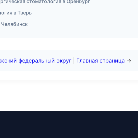
ргическая стоматология в Оренбург
огия в Тверь
в Челябинск
лжский федеральный округ
|
Главная страница
→