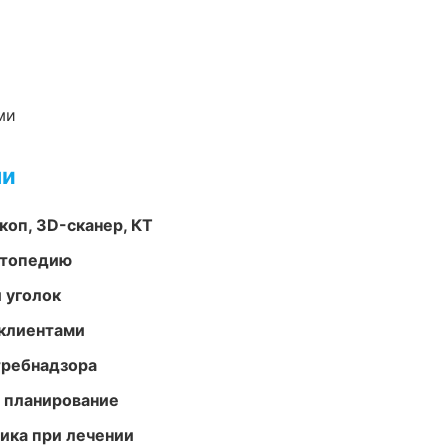
ми
ми
оп, 3D-сканер, КТ
ортопедию
 уголок
 клиентами
требнадзора
 планирование
тика при лечении