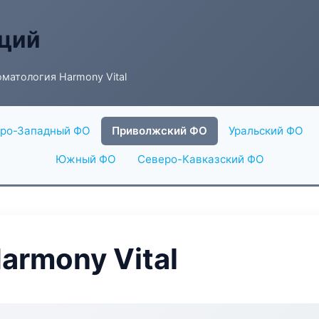
аций
матология Harmony Vital
ро-Западный ФО
Приволжский ФО
Уральский ФО
Южный ФО
Северо-Кавказский ФО
armony Vital