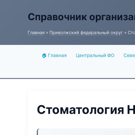
Справочник организ
Главная
»
Приволжский федеральный округ
» Сто
🏠 Главная
Центральный ФО
Севе
Стоматология H