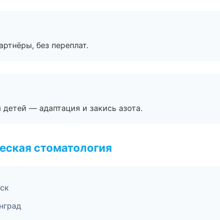
артнёры, без переплат.
я детей — адаптация и закись азота.
еская стоматология
вск
нград