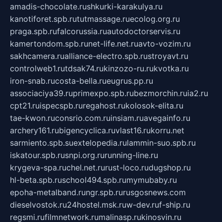
amadis-chocolate.ru
shkurki-karakulya.ru
kanotiforet.spb.ru
tutmassage.ru
ecolog.org.ru
praga.spb.ru
falcorussia.ru
autodoctorservis.ru
kamertondom.spb.ru
net-life.net.ru
avto-vozim.ru
sakhcamera.ru
alliance-electro.spb.ru
stroyavt.ru
controlweb1.ru
tdsak74.ru
kinzozo-ru.ru
kvotka.ru
iron-snab.ru
costa-bella.ru
eugrus.pp.ru
associaciya39.ru
primexpo.spb.ru
bezmorchin.ru
ia2.ru
cpt21.ru
ispecspb.ru
regahost.ru
kolosok-elita.ru
tae-kwon.ru
consrio.com.ru
insiam.ru
avegainfo.ru
archery161.ru
bigencyclica.ru
vlast16.ru
korru.net
sarmiento.spb.su
extelopedia.ru
lammin-suo.spb.ru
iskatour.spb.ru
snpi.org.ru
running-line.ru
krygeva-spa.ru
chel.net.ru
rust-loco.ru
dugshop.ru
hl-beta.spb.ru
school494.spb.ru
mymubaby.ru
epoha-metalband.ru
ngr.spb.ru
rusgosnews.com
dieselvostok.ru
24hostel.msk.ru
w-dev.ru
f-ship.ru
regsmi.ru
filmnetwork.ru
malinasp.ru
kinosvin.ru