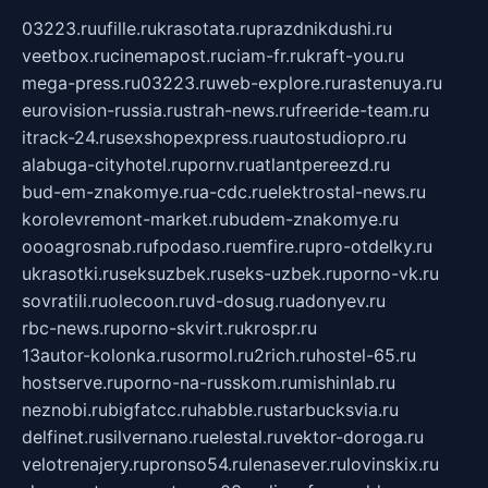
03223.ru
ufille.ru
krasotata.ru
prazdnikdushi.ru
veetbox.ru
cinemapost.ru
ciam-fr.ru
kraft-you.ru
mega-press.ru
03223.ru
web-explore.ru
rastenuya.ru
eurovision-russia.ru
strah-news.ru
freeride-team.ru
itrack-24.ru
sexshopexpress.ru
autostudiopro.ru
alabuga-cityhotel.ru
pornv.ru
atlantpereezd.ru
bud-em-znakomye.ru
a-cdc.ru
elektrostal-news.ru
korolevremont-market.ru
budem-znakomye.ru
oooagrosnab.ru
fpodaso.ru
emfire.ru
pro-otdelky.ru
ukrasotki.ru
seksuzbek.ru
seks-uzbek.ru
porno-vk.ru
sovratili.ru
olecoon.ru
vd-dosug.ru
adonyev.ru
rbc-news.ru
porno-skvirt.ru
krospr.ru
13autor-kolonka.ru
sormol.ru
2rich.ru
hostel-65.ru
hostserve.ru
porno-na-russkom.ru
mishinlab.ru
neznobi.ru
bigfatcc.ru
habble.ru
starbucksvia.ru
delfinet.ru
silvernano.ru
elestal.ru
vektor-doroga.ru
velotrenajery.ru
pronso54.ru
lenasever.ru
lovinskix.ru