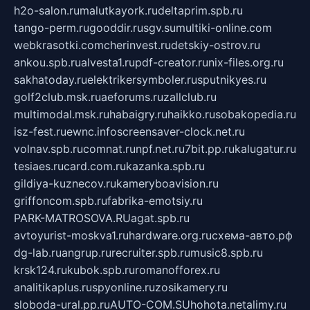
h2o-salon.ru
malutkayork.ru
deltaprim.spb.ru
tango-perm.ru
gooddir.ru
sgv.su
multiki-online.com
webkrasotki.com
cherinvest.ru
detskiy-ostrov.ru
ankou.spb.ru
alvesta1.ru
pdf-creator.ru
nix-files.org.ru
sakhatoday.ru
elektrikersymboler.ru
sputnikyes.ru
golf2club.msk.ru
aeforums.ru
zallclub.ru
multimodal.msk.ru
habaigry.ru
haikko.ru
sobakopedia.ru
isz-fest.ru
ewnc.info
screensaver-clock.net.ru
volnav.spb.ru
comnat.ru
npf.net.ru
7bit.pp.ru
kalugatur.ru
tesiaes.ru
card.com.ru
kazanka.spb.ru
gildiya-kuznecov.ru
kameryboavision.ru
griffoncom.spb.ru
fabrika-emotsiy.ru
PARK-MATROSOVA.RU
agat.spb.ru
avtoyurist-moskva1.ru
hardware.org.ru
схема-авто.рф
dg-lab.ru
angrup.ru
recruiter.spb.ru
music8.spb.ru
krsk124.ru
kubok.spb.ru
romanofforex.ru
analitikaplus.ru
spyonline.ru
zosikamery.ru
sloboda-ural.pp.ru
AUTO-COM.SU
hohota.net
alimy.ru