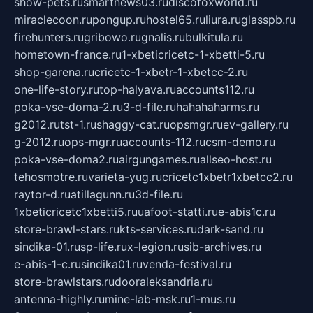
show-pets.ru
smartnews03.ru
discofoxworld.ru
miraclecoon.ru
pongup.ru
hostel65.ru
liura.ru
glasspb.ru
firehunters.ru
gribowo.ru
gnalis.ru
bulkitula.ru
hometown-france.ru
1-xbeticricetc-1-xbetti-5.ru
shop-garena.ru
cricetc-1-xbetr-1-xbetcc-2.ru
one-life-story.ru
top-halyava.ru
accounts112.ru
poka-vse-doma-2.ru
3-d-file.ru
hahahaharms.ru
g2012.ru
tst-1.ru
shaggy-cat.ru
opsmgr.ru
ev-gallery.ru
g-2012.ru
ops-mgr.ru
accounts-112.ru
csm-demo.ru
poka-vse-doma2.ru
airgungames.ru
allseo-host.ru
tehosmotre.ru
varieta-yug.ru
cricetc1xbetr1xbetcc2.ru
raytor-d.ru
atillagunn.ru
3d-file.ru
1xbeticricetc1xbetti5.ru
uafoot-statti.ru
e-abis1c.ru
store-brawl-stars.ru
kts-services.ru
dark-sand.ru
sindika-01.ru
sp-life.ru
x-legion.ru
sib-archives.ru
e-abis-1-c.ru
sindika01.ru
venda-festival.ru
store-brawlstars.ru
dooraleksandria.ru
antenna-highly.ru
mine-lab-msk.ru
1-mus.ru