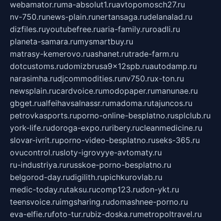
webamator.ru
ma-absolut1.ru
avtopomosch27.ru
nv-750.ru
news-plain.ru
nertansaga.ru
delanalad.ru
dizfiles.ru
youtubefree.ru
aria-family.ru
roadli.ru
planeta-samara.ru
mysmartbuy.ru
matrasy-kemerovo.ru
ashanet.ru
trade-farm.ru
dotcustoms.ru
domizbrusa9x12spb.ru
autodamp.ru
narasimha.ru
djcommodities.ru
nv750.ru
x-ton.ru
newsplain.ru
cardvoice.ru
modopaper.ru
manunae.ru
gbget.ru
alfeihavsalnassr.ru
madoma.ru
tajuncos.ru
petrovkasports.ru
porno-online-besplatno.ru
splclub.ru
york-life.ru
doroga-expo.ru
ribery.ru
cleanmedicine.ru
slovar-ivrit.ru
porno-video-besplatno.ru
seks-365.ru
ovucontrol.ru
sloty-igrovyye-avtomaty.ru
ru-industriya.ru
russkoe-porno-besplatno.ru
belgorod-day.ru
digilith.ru
pichkurovlab.ru
medic-today.ru
taksu.ru
comp123.ru
don-ykt.ru
teensvoice.ru
imgsharing.ru
domashnee-porno.ru
eva-elfie.ru
foto-tur.ru
biz-doska.ru
metropoltravel.ru