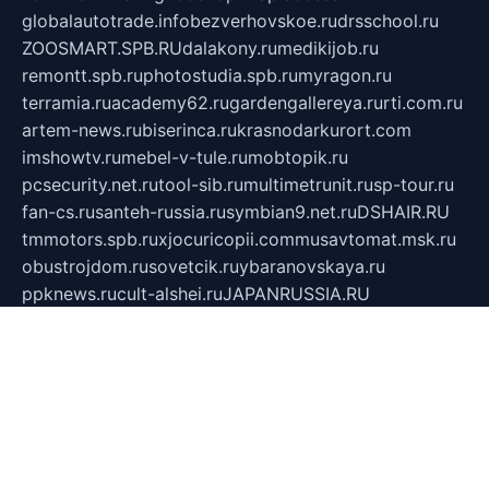
globalautotrade.info
bezverhovskoe.ru
drsschool.ru
ZOOSMART.SPB.RU
dalakony.ru
medikijob.ru
remontt.spb.ru
photostudia.spb.ru
myragon.ru
terramia.ru
academy62.ru
gardengallereya.ru
rti.com.ru
artem-news.ru
biserinca.ru
krasnodarkurort.com
imshowtv.ru
mebel-v-tule.ru
mobtopik.ru
pcsecurity.net.ru
tool-sib.ru
multimetrunit.ru
sp-tour.ru
fan-cs.ru
santeh-russia.ru
symbian9.net.ru
DSHAIR.RU
tmmotors.spb.ru
xjocuricopii.com
musavtomat.msk.ru
obustrojdom.ru
sovetcik.ru
ybaranovskaya.ru
ppknews.ru
cult-alshei.ru
JAPANRUSSIA.RU
proekciyamebel.ru
imper-finans.ru
rim.org.ru
glamourai.ru
brassminus.ru
zabor-pro.ru
ftn.pp.ru
dorogoe58.ru
laimengpacker.ru
kuzova-zapchasti.ru
sageerp.ru
taxodrom.ru
dsrazvitie.ru
hardcity.net.ru
ratinghomegames.ru
topservice25.ru
gubernyan.ru
gtglasslined.ru
ii4.ru
tssport.spb.ru
andorra24.com
blackwallstreet.ru
oboimos.ru
optim-doors.com.ru