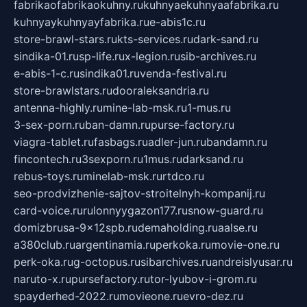
fabrikaofabrikaokuhny.ru
kuhnyaekuhnyaafabrika.ru
kuhnyaykuhnyayfabrika.ru
e-abis1c.ru
store-brawl-stars.ru
kts-services.ru
dark-sand.ru
sindika-01.ru
sp-life.ru
x-legion.ru
sib-archives.ru
e-abis-1-c.ru
sindika01.ru
venda-festival.ru
store-brawlstars.ru
dooraleksandria.ru
antenna-highly.ru
mine-lab-msk.ru
1-mus.ru
3-sex-porn.ru
ban-damn.ru
purse-factory.ru
viagra-tablet.ru
fasbags.ru
adler-jun.ru
bandamn.ru
fincontech.ru
3sexporn.ru
1mus.ru
darksand.ru
rebus-toys.ru
minelab-msk.ru
rtdco.ru
seo-prodvizhenie-sajtov-stroitelnyh-kompanij.ru
card-voice.ru
rulonnyygazon177.ru
snow-guard.ru
domizbrusa-9x12spb.ru
demaholding.ru
aalse.ru
a380club.ru
argentinamia.ru
perkoka.ru
movie-one.ru
perk-oka.ru
g-octopus.ru
sibarchives.ru
andreislyusar.ru
naruto-x.ru
pursefactory.ru
tor-lyubov-i-grom.ru
spayderhed-2022.ru
movieone.ru
evro-dez.ru