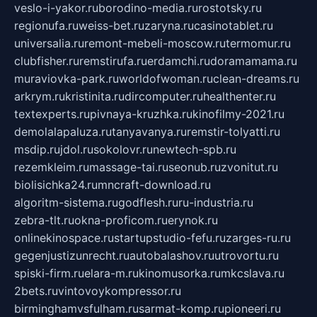
veslo-i-yakor.ru
borodino-media.ru
rostotsky.ru
regionufa.ru
weiss-bet.ru
zaryna.ru
casinotablet.ru
universalia.ru
remont-mebeli-moscow.ru
termomur.ru
clubfisher.ru
remstirufa.ru
erdamchi.ru
doramamama.ru
muraviovka-park.ru
worldofwoman.ru
clean-dreams.ru
arkrym.ru
kristinita.ru
dircomputer.ru
healthenter.ru
textexperts.ru
pivnaya-kruzhka.ru
kinofilmy-2021.ru
demolalapaluza.ru
tanyavanya.ru
remstir-tolyatti.ru
msdip.ru
jdol.ru
sokolovr.ru
newtech-spb.ru
rezemkleim.ru
massage-tai.ru
seonub.ru
zvonitut.ru
biolisichka24.ru
mncraft-download.ru
algoritm-sistema.ru
godflesh.ru
ru-industria.ru
zebra-tlt.ru
okna-proficom.ru
erynok.ru
onlinekinospace.ru
startupstudio-fefu.ru
zarges-ru.ru
gegenjustizunrecht.ru
autobalashov.ru
utrovortu.ru
spiski-firm.ru
elara-m.ru
kinomusorka.ru
mkcslava.ru
2bets.ru
vintovoykompressor.ru
birminghamvsfulham.ru
sarmat-komp.ru
pioneeri.ru