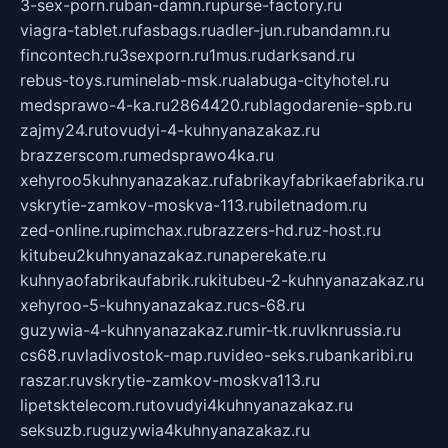
3-sex-porn.ru
ban-damn.ru
purse-factory.ru
viagra-tablet.ru
fasbags.ru
adler-jun.ru
bandamn.ru
fincontech.ru
3sexporn.ru
1mus.ru
darksand.ru
rebus-toys.ru
minelab-msk.ru
alabuga-cityhotel.ru
medsprawo-4-ka.ru
2864420.ru
blagodarenie-spb.ru
zajmy24.ru
tovudyi-4-kuhnyanazakaz.ru
brazzerscom.ru
medsprawo4ka.ru
xehyroo5kuhnyanazakaz.ru
fabrikayfabrikaefabrika.ru
vskrytie-zamkov-moskva-113.ru
biletnadom.ru
zed-online.ru
pimchax.ru
brazzers-hd.ru
z-host.ru
kitubeu2kuhnyanazakaz.ru
naperekate.ru
kuhnyaofabrikaufabrik.ru
kitubeu-2-kuhnyanazakaz.ru
xehyroo-5-kuhnyanazakaz.ru
cs-68.ru
guzywia-4-kuhnyanazakaz.ru
mir-tk.ru
vlknrussia.ru
cs68.ru
vladivostok-map.ru
video-seks.ru
bankaribi.ru
raszar.ru
vskrytie-zamkov-moskva113.ru
lipetsktelecom.ru
tovudyi4kuhnyanazakaz.ru
seksuzb.ru
guzywia4kuhnyanazakaz.ru