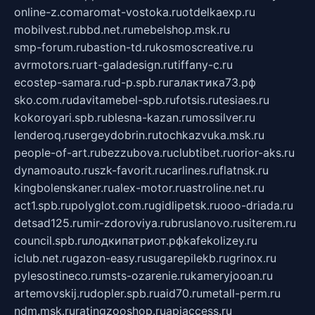
online-z.com
aromat-vostoka.ru
otdelkaexp.ru
mobilvest.ru
bbd.net.ru
mebelshop.msk.ru
smp-forum.ru
bastion-td.ru
kosmoscreative.ru
avrmotors.ru
art-galadesign.ru
tiffany-c.ru
ecostep-samara.ru
d-p.spb.ru
галактика73.рф
sko.com.ru
davitamebel-spb.ru
fotsis.ru
tesiaes.ru
kokoroyari.spb.ru
blesna-kazan.ru
mossilver.ru
lenderoq.ru
sergeydobrin.ru
tochkazvuka.msk.ru
people-of-art.ru
bezzubova.ru
clubtibet.ru
orior-aks.ru
dynamoauto.ru
szk-favorit.ru
carlines.ru
flatnsk.ru
kingbolenskaner.ru
alex-motor.ru
astroline.net.ru
act1.spb.ru
polyglot.com.ru
gidlipetsk.ru
ooo-driada.ru
detsad125.ru
mir-zdoroviya.ru
bruslanovo.ru
siterem.ru
council.spb.ru
лодкипатриот.рф
kafekolizey.ru
iclub.net.ru
gazon-easy.ru
sugarepilekb.ru
grinox.ru
pylesostineco.ru
msts-ozarenie.ru
kameryjooan.ru
artemovskij.ru
dopler.spb.ru
aid70.ru
metall-perm.ru
ndm.msk.ru
ratingzooshop.ru
apiaccess.ru