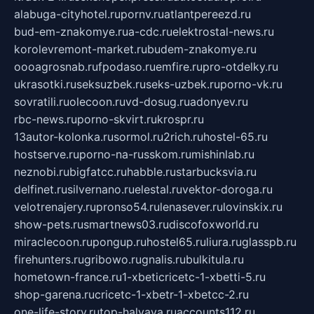
alabuga-cityhotel.ru
pornv.ru
atlantpereezd.ru
bud-em-znakomye.ru
a-cdc.ru
elektrostal-news.ru
korolevremont-market.ru
budem-znakomye.ru
oooagrosnab.ru
fpodaso.ru
emfire.ru
pro-otdelky.ru
ukrasotki.ru
seksuzbek.ru
seks-uzbek.ru
porno-vk.ru
sovratili.ru
olecoon.ru
vd-dosug.ru
adonyev.ru
rbc-news.ru
porno-skvirt.ru
krospr.ru
13autor-kolonka.ru
sormol.ru
2rich.ru
hostel-65.ru
hostserve.ru
porno-na-russkom.ru
mishinlab.ru
neznobi.ru
bigfatcc.ru
habble.ru
starbucksvia.ru
delfinet.ru
silvernano.ru
elestal.ru
vektor-doroga.ru
velotrenajery.ru
pronso54.ru
lenasever.ru
lovinskix.ru
show-pets.ru
smartnews03.ru
discofoxworld.ru
miraclecoon.ru
pongup.ru
hostel65.ru
liura.ru
glasspb.ru
firehunters.ru
gribowo.ru
gnalis.ru
bulkitula.ru
hometown-france.ru
1-xbeticricetc-1-xbetti-5.ru
shop-garena.ru
cricetc-1-xbetr-1-xbetcc-2.ru
one-life-story.ru
top-halyava.ru
accounts112.ru