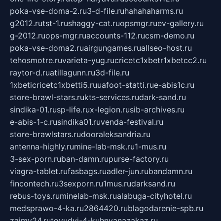
poka-vse-doma-2.ru
3-d-file.ru
hahahaharms.ru
g2012.ru
tst-1.ru
shaggy-cat.ru
opsmgr.ru
ev-gallery.ru
g-2012.ru
ops-mgr.ru
accounts-112.ru
csm-demo.ru
poka-vse-doma2.ru
airgungames.ru
allseo-host.ru
tehosmotre.ru
varieta-yug.ru
cricetc1xbetr1xbetcc2.ru
raytor-d.ru
atillagunn.ru
3d-file.ru
1xbeticricetc1xbetti5.ru
uafoot-statti.ru
e-abis1c.ru
store-brawl-stars.ru
kts-services.ru
dark-sand.ru
sindika-01.ru
sp-life.ru
x-legion.ru
sib-archives.ru
e-abis-1-c.ru
sindika01.ru
venda-festival.ru
store-brawlstars.ru
dooraleksandria.ru
antenna-highly.ru
mine-lab-msk.ru
1-mus.ru
3-sex-porn.ru
ban-damn.ru
purse-factory.ru
viagra-tablet.ru
fasbags.ru
adler-jun.ru
bandamn.ru
fincontech.ru
3sexporn.ru
1mus.ru
darksand.ru
rebus-toys.ru
minelab-msk.ru
alabuga-cityhotel.ru
medsprawo-4-ka.ru
2864420.ru
blagodarenie-spb.ru
zajmy24.ru
tovudyi-4-kuhnyanazakaz.ru