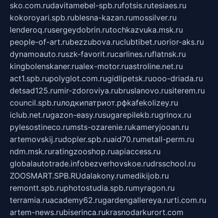
sko.com.ru
davitamebel-spb.ru
fotsis.ru
tesiaes.ru
kokoroyari.spb.ru
blesna-kazan.ru
mossilver.ru
lenderoq.ru
sergeydobrin.ru
tochkazvuka.msk.ru
people-of-art.ru
bezzubova.ru
clubtibet.ru
orior-aks.ru
dynamoauto.ru
szk-favorit.ru
carlines.ru
flatnsk.ru
kingbolenskaner.ru
alex-motor.ru
astroline.net.ru
act1.spb.ru
polyglot.com.ru
gidlipetsk.ru
ooo-driada.ru
detsad125.ru
mir-zdoroviya.ru
bruslanovo.ru
siterem.ru
council.spb.ru
лодкипатриот.рф
kafekolizey.ru
iclub.net.ru
gazon-easy.ru
sugarepilekb.ru
grinox.ru
pylesostineco.ru
msts-ozarenie.ru
kameryjooan.ru
artemovskij.ru
dopler.spb.ru
aid70.ru
metall-perm.ru
ndm.msk.ru
ratingzooshop.ru
apiaccess.ru
globalautotrade.info
bezverhovskoe.ru
drsschool.ru
ZOOSMART.SPB.RU
dalakony.ru
medikijob.ru
remontt.spb.ru
photostudia.spb.ru
myragon.ru
terramia.ru
academy62.ru
gardengallereya.ru
rti.com.ru
artem-news.ru
biserinca.ru
krasnodarkurort.com