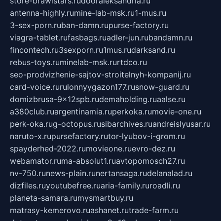
store-brawlstars.ru
dooraleksandria.ru
antenna-highly.ru
mine-lab-msk.ru
1-mus.ru
3-sex-porn.ru
ban-damn.ru
purse-factory.ru
viagra-tablet.ru
fasbags.ru
adler-jun.ru
bandamn.ru
fincontech.ru
3sexporn.ru
1mus.ru
darksand.ru
rebus-toys.ru
minelab-msk.ru
rtdco.ru
seo-prodvizhenie-sajtov-stroitelnyh-kompanij.ru
card-voice.ru
rulonnyygazon177.ru
snow-guard.ru
domizbrusa-9x12spb.ru
demaholding.ru
aalse.ru
a380club.ru
argentinamia.ru
perkoka.ru
movie-one.ru
perk-oka.ru
g-octopus.ru
sibarchives.ru
andreislyusar.ru
naruto-x.ru
pursefactory.ru
tor-lyubov-i-grom.ru
spayderhed-2022.ru
movieone.ru
evro-dez.ru
webamator.ru
ma-absolut1.ru
avtopomosch27.ru
nv-750.ru
news-plain.ru
nertansaga.ru
delanalad.ru
dizfiles.ru
youtubefree.ru
aria-family.ru
roadli.ru
planeta-samara.ru
mysmartbuy.ru
matrasy-kemerovo.ru
ashanet.ru
trade-farm.ru