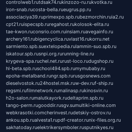
controlweb1.ru
tdsak74.ru
kinzozo-ru.ru
kvotka.ru
iron-snab.ru
costa-bella.ru
eugrus.pp.ru
associaciya39.ru
primexpo.spb.ru
bezmorchin.ru
ia2.ru
cpt21.ru
ispecspb.ru
regahost.ru
kolosok-elita.ru
tae-kwon.ru
consrio.com.ru
insiam.ru
avegainfo.ru
archery161.ru
bigencyclica.ru
vlast16.ru
korru.net
sarmiento.spb.su
extelopedia.ru
lammin-suo.spb.ru
iskatour.spb.ru
snpi.org.ru
running-line.ru
krygeva-spa.ru
chel.net.ru
rust-loco.ru
dugshop.ru
hl-beta.spb.ru
school494.spb.ru
mymubaby.ru
epoha-metalband.ru
ngr.spb.ru
rusgosnews.com
dieselvostok.ru
24hostel.msk.ru
w-dev.ru
f-ship.ru
regsmi.ru
filmnetwork.ru
malinasp.ru
kinosvin.ru
h2o-salon.ru
malutkayork.ru
deltaprim.spb.ru
tango-perm.ru
gooddir.ru
sgv.su
multiki-online.com
webkrasotki.com
cherinvest.ru
detskiy-ostrov.ru
ankou.spb.ru
alvesta1.ru
pdf-creator.ru
nix-files.org.ru
sakhatoday.ru
elektrikersymboler.ru
sputnikyes.ru