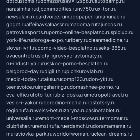
dotcustoms.ru
domizbrusa9x12spb.ru
autodamp.ru
narasimha.ru
djcommodities.ru
nv750.ru
x-ton.ru
newsplain.ru
cardvoice.ru
modopaper.ru
manunae.ru
gbget.ru
alfeihavsalnassr.ru
madoma.ru
tajuncos.ru
petrovkasports.ru
porno-online-besplatno.ru
splclub.ru
york-life.ru
doroga-expo.ru
ribery.ru
cleanmedicine.ru
slovar-ivrit.ru
porno-video-besplatno.ru
seks-365.ru
ovucontrol.ru
sloty-igrovyye-avtomaty.ru
ru-industriya.ru
russkoe-porno-besplatno.ru
belgorod-day.ru
digilith.ru
pichkurovlab.ru
medic-today.ru
taksu.ru
comp123.ru
don-ykt.ru
teensvoice.ru
imgsharing.ru
domashnee-porno.ru
eva-elfie.ru
foto-tur.ru
biz-doska.ru
metropoltravel.ru
veslo-i-yakor.ru
borodino-media.ru
rostotsky.ru
regionufa.ru
weiss-bet.ru
zaryna.ru
casinotablet.ru
universalia.ru
remont-mebeli-moscow.ru
termomur.ru
clubfisher.ru
remstirufa.ru
erdamchi.ru
doramamama.ru
muraviovka-park.ru
worldofwoman.ru
clean-dreams.ru