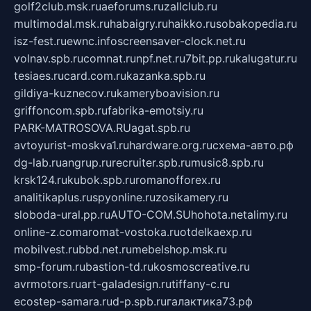
golf2club.msk.ru
aeforums.ru
zallclub.ru
multimodal.msk.ru
habaigry.ru
haikko.ru
sobakopedia.ru
isz-fest.ru
ewnc.info
screensaver-clock.net.ru
volnav.spb.ru
comnat.ru
npf.net.ru
7bit.pp.ru
kalugatur.ru
tesiaes.ru
card.com.ru
kazanka.spb.ru
gildiya-kuznecov.ru
kameryboavision.ru
griffoncom.spb.ru
fabrika-emotsiy.ru
PARK-MATROSOVA.RU
agat.spb.ru
avtoyurist-moskva1.ru
hardware.org.ru
схема-авто.рф
dg-lab.ru
angrup.ru
recruiter.spb.ru
music8.spb.ru
krsk124.ru
kubok.spb.ru
romanofforex.ru
analitikaplus.ru
spyonline.ru
zosikamery.ru
sloboda-ural.pp.ru
AUTO-COM.SU
hohota.net
alimy.ru
online-z.com
aromat-vostoka.ru
otdelkaexp.ru
mobilvest.ru
bbd.net.ru
mebelshop.msk.ru
smp-forum.ru
bastion-td.ru
kosmoscreative.ru
avrmotors.ru
art-galadesign.ru
tiffany-c.ru
ecostep-samara.ru
d-p.spb.ru
галактика73.рф