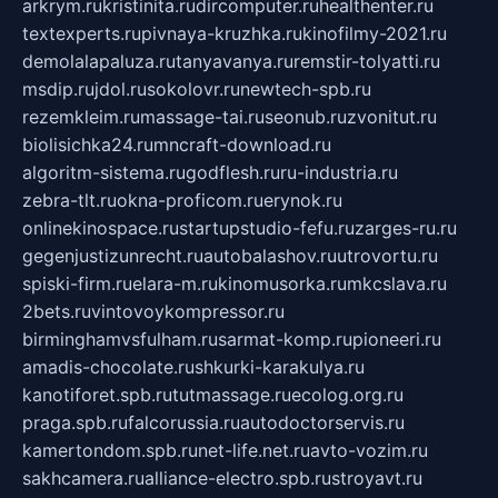
arkrym.ru
kristinita.ru
dircomputer.ru
healthenter.ru
textexperts.ru
pivnaya-kruzhka.ru
kinofilmy-2021.ru
demolalapaluza.ru
tanyavanya.ru
remstir-tolyatti.ru
msdip.ru
jdol.ru
sokolovr.ru
newtech-spb.ru
rezemkleim.ru
massage-tai.ru
seonub.ru
zvonitut.ru
biolisichka24.ru
mncraft-download.ru
algoritm-sistema.ru
godflesh.ru
ru-industria.ru
zebra-tlt.ru
okna-proficom.ru
erynok.ru
onlinekinospace.ru
startupstudio-fefu.ru
zarges-ru.ru
gegenjustizunrecht.ru
autobalashov.ru
utrovortu.ru
spiski-firm.ru
elara-m.ru
kinomusorka.ru
mkcslava.ru
2bets.ru
vintovoykompressor.ru
birminghamvsfulham.ru
sarmat-komp.ru
pioneeri.ru
amadis-chocolate.ru
shkurki-karakulya.ru
kanotiforet.spb.ru
tutmassage.ru
ecolog.org.ru
praga.spb.ru
falcorussia.ru
autodoctorservis.ru
kamertondom.spb.ru
net-life.net.ru
avto-vozim.ru
sakhcamera.ru
alliance-electro.spb.ru
stroyavt.ru