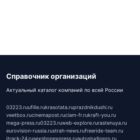
Справочник организаций
Актуальный каталог компаний по всей России
03223.ru
ufille.ru
krasotata.ru
prazdnikdushi.ru
veetbox.ru
cinemapost.ru
ciam-fr.ru
kraft-you.ru
mega-press.ru
03223.ru
web-explore.ru
rastenuya.ru
eurovision-russia.ru
strah-news.ru
freeride-team.ru
itrack-24.ru
sexshopexpress.ru
autostudiopro.ru