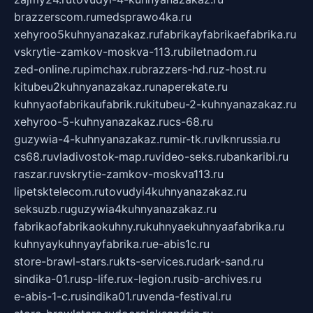
brazzerscom.ru
medsprawo4ka.ru
xehyroo5kuhnyanazakaz.ru
fabrikayfabrikaefabrika.ru
vskrytie-zamkov-moskva-113.ru
biletnadom.ru
zed-online.ru
pimchax.ru
brazzers-hd.ru
z-host.ru
kitubeu2kuhnyanazakaz.ru
naperekate.ru
kuhnyaofabrikaufabrik.ru
kitubeu-2-kuhnyanazakaz.ru
xehyroo-5-kuhnyanazakaz.ru
cs-68.ru
guzywia-4-kuhnyanazakaz.ru
mir-tk.ru
vlknrussia.ru
cs68.ru
vladivostok-map.ru
video-seks.ru
bankaribi.ru
raszar.ru
vskrytie-zamkov-moskva113.ru
lipetsktelecom.ru
tovudyi4kuhnyanazakaz.ru
seksuzb.ru
guzywia4kuhnyanazakaz.ru
fabrikaofabrikaokuhny.ru
kuhnyaekuhnyaafabrika.ru
kuhnyaykuhnyayfabrika.ru
e-abis1c.ru
store-brawl-stars.ru
kts-services.ru
dark-sand.ru
sindika-01.ru
sp-life.ru
x-legion.ru
sib-archives.ru
e-abis-1-c.ru
sindika01.ru
venda-festival.ru