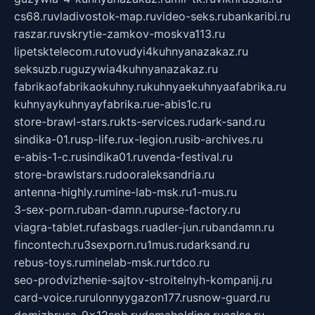
cs68.ru
vladivostok-map.ru
video-seks.ru
bankaribi.ru
raszar.ru
vskrytie-zamkov-moskva113.ru
lipetsktelecom.ru
tovudyi4kuhnyanazakaz.ru
seksuzb.ru
guzywia4kuhnyanazakaz.ru
fabrikaofabrikaokuhny.ru
kuhnyaekuhnyaafabrika.ru
kuhnyaykuhnyayfabrika.ru
e-abis1c.ru
store-brawl-stars.ru
kts-services.ru
dark-sand.ru
sindika-01.ru
sp-life.ru
x-legion.ru
sib-archives.ru
e-abis-1-c.ru
sindika01.ru
venda-festival.ru
store-brawlstars.ru
dooraleksandria.ru
antenna-highly.ru
mine-lab-msk.ru
1-mus.ru
3-sex-porn.ru
ban-damn.ru
purse-factory.ru
viagra-tablet.ru
fasbags.ru
adler-jun.ru
bandamn.ru
fincontech.ru
3sexporn.ru
1mus.ru
darksand.ru
rebus-toys.ru
minelab-msk.ru
rtdco.ru
seo-prodvizhenie-sajtov-stroitelnyh-kompanij.ru
card-voice.ru
rulonnyygazon177.ru
snow-guard.ru
domizbrusa-9x12spb.ru
demaholding.ru
aalse.ru