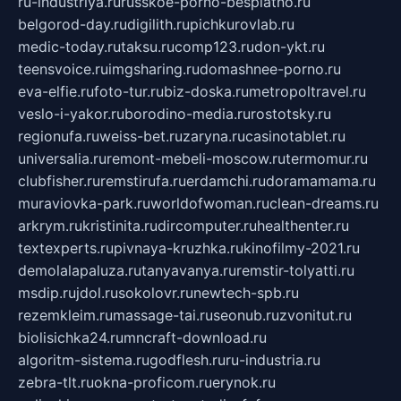
ru-industriya.ru
russkoe-porno-besplatno.ru
belgorod-day.ru
digilith.ru
pichkurovlab.ru
medic-today.ru
taksu.ru
comp123.ru
don-ykt.ru
teensvoice.ru
imgsharing.ru
domashnee-porno.ru
eva-elfie.ru
foto-tur.ru
biz-doska.ru
metropoltravel.ru
veslo-i-yakor.ru
borodino-media.ru
rostotsky.ru
regionufa.ru
weiss-bet.ru
zaryna.ru
casinotablet.ru
universalia.ru
remont-mebeli-moscow.ru
termomur.ru
clubfisher.ru
remstirufa.ru
erdamchi.ru
doramamama.ru
muraviovka-park.ru
worldofwoman.ru
clean-dreams.ru
arkrym.ru
kristinita.ru
dircomputer.ru
healthenter.ru
textexperts.ru
pivnaya-kruzhka.ru
kinofilmy-2021.ru
demolalapaluza.ru
tanyavanya.ru
remstir-tolyatti.ru
msdip.ru
jdol.ru
sokolovr.ru
newtech-spb.ru
rezemkleim.ru
massage-tai.ru
seonub.ru
zvonitut.ru
biolisichka24.ru
mncraft-download.ru
algoritm-sistema.ru
godflesh.ru
ru-industria.ru
zebra-tlt.ru
okna-proficom.ru
erynok.ru