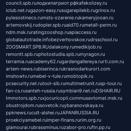
council.spb.ru
лодкипатриот.рф
kafekolizey.ru
iclub.net.ru
gazon-easy.ru
sugarepilekb.ru
grinox.ru
pylesostineco.ru
msts-ozarenie.ru
kameryjooan.ru
artemovskij.ru
dopler.spb.ru
aid70.ru
metall-perm.ru
ndm.msk.ru
ratingzooshop.ru
apiaccess.ru
globalautotrade.info
bezverhovskoe.ru
drsschool.ru
ZOOSMART.SPB.RU
dalakony.ru
medikijob.ru
remontt.spb.ru
photostudia.spb.ru
myragon.ru
terramia.ru
academy62.ru
gardengallereya.ru
rti.com.ru
artem-news.ru
biserinca.ru
krasnodarkurort.com
imshowtv.ru
mebel-v-tule.ru
mobtopik.ru
pcsecurity.net.ru
tool-sib.ru
multimetrunit.ru
sp-tour.ru
fan-cs.ru
santeh-russia.ru
symbian9.net.ru
DSHAIR.RU
tmmotors.spb.ru
xjocuricopii.com
musavtomat.msk.ru
obustrojdom.ru
sovetcik.ru
ybaranovskaya.ru
ppknews.ru
cult-alshei.ru
JAPANRUSSIA.RU
proekciyamebel.ru
imper-finans.ru
rim.org.ru
glamourai.ru
brassminus.ru
zabor-pro.ru
ftn.pp.ru