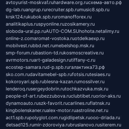
avtoyurist-moskva1.ru
hardware.org.ru
схема-авто.рф
dg-lab.ru
angrup.ru
recruiter.spb.ru
music8.spb.ru
krsk124.ru
kubok.spb.ru
romanofforex.ru
analitikaplus.ru
spyonline.ru
zosikamery.ru
sloboda-ural.pp.ru
AUTO-COM.SU
hohota.net
alimy.ru
online-z.com
aromat-vostoka.ru
otdelkaexp.ru
mobilvest.ru
bbd.net.ru
mebelshop.msk.ru
smp-forum.ru
bastion-td.ru
kosmoscreative.ru
avrmotors.ru
art-galadesign.ru
tiffany-c.ru
ecostep-samara.ru
d-p.spb.ru
галактика73.рф
sko.com.ru
davitamebel-spb.ru
fotsis.ru
tesiaes.ru
kokoroyari.spb.ru
blesna-kazan.ru
mossilver.ru
lenderoq.ru
sergeydobrin.ru
tochkazvuka.msk.ru
people-of-art.ru
bezzubova.ru
clubtibet.ru
orior-aks.ru
dynamoauto.ru
szk-favorit.ru
carlines.ru
flatnsk.ru
kingbolenskaner.ru
alex-motor.ru
astroline.net.ru
act1.spb.ru
polyglot.com.ru
gidlipetsk.ru
ooo-driada.ru
detsad125.ru
mir-zdoroviya.ru
bruslanovo.ru
siterem.ru