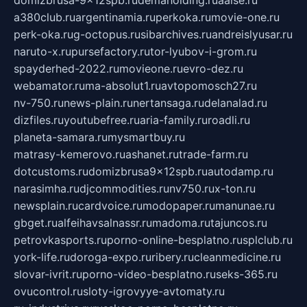
a380club.ru
argentinamia.ru
perkoka.ru
movie-one.ru
perk-oka.ru
g-octopus.ru
sibarchives.ru
andreislyusar.ru
naruto-x.ru
pursefactory.ru
tor-lyubov-i-grom.ru
spayderhed-2022.ru
movieone.ru
evro-dez.ru
webamator.ru
ma-absolut1.ru
avtopomosch27.ru
nv-750.ru
news-plain.ru
nertansaga.ru
delanalad.ru
dizfiles.ru
youtubefree.ru
aria-family.ru
roadli.ru
planeta-samara.ru
mysmartbuy.ru
matrasy-kemerovo.ru
ashanet.ru
trade-farm.ru
dotcustoms.ru
domizbrusa9x12spb.ru
autodamp.ru
narasimha.ru
djcommodities.ru
nv750.ru
x-ton.ru
newsplain.ru
cardvoice.ru
modopaper.ru
manunae.ru
gbget.ru
alfeihavsalnassr.ru
madoma.ru
tajuncos.ru
petrovkasports.ru
porno-online-besplatno.ru
splclub.ru
york-life.ru
doroga-expo.ru
ribery.ru
cleanmedicine.ru
slovar-ivrit.ru
porno-video-besplatno.ru
seks-365.ru
ovucontrol.ru
sloty-igrovyye-avtomaty.ru