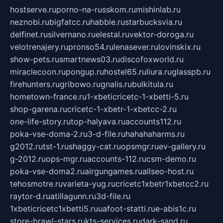
hostserve.ru
porno-na-russkom.ru
mishinlab.ru
neznobi.ru
bigfatcc.ru
habble.ru
starbucksvia.ru
delfinet.ru
silvernano.ru
elestal.ru
vektor-doroga.ru
velotrenajery.ru
pronso54.ru
lenasever.ru
lovinskix.ru
show-pets.ru
smartnews03.ru
discofoxworld.ru
miraclecoon.ru
pongup.ru
hostel65.ru
liura.ru
glasspb.ru
firehunters.ru
gribowo.ru
gnalis.ru
bulkitula.ru
hometown-france.ru
1-xbeticricetc-1-xbetti-5.ru
shop-garena.ru
cricetc-1-xbetr-1-xbetcc-2.ru
one-life-story.ru
top-halyava.ru
accounts112.ru
poka-vse-doma-2.ru
3-d-file.ru
hahahaharms.ru
g2012.ru
tst-1.ru
shaggy-cat.ru
opsmgr.ru
ev-gallery.ru
g-2012.ru
ops-mgr.ru
accounts-112.ru
csm-demo.ru
poka-vse-doma2.ru
airgungames.ru
allseo-host.ru
tehosmotre.ru
varieta-yug.ru
cricetc1xbetr1xbetcc2.ru
raytor-d.ru
atillagunn.ru
3d-file.ru
1xbeticricetc1xbetti5.ru
uafoot-statti.ru
e-abis1c.ru
store-brawl-stars.ru
kts-services.ru
dark-sand.ru