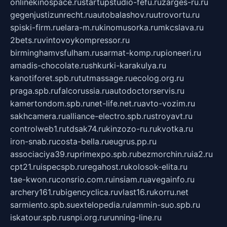
onlinekinospace.ru
startupstudio-fefu.ru
zarges-ru.ru
gegenjustizunrecht.ru
autobalashov.ru
utrovortu.ru
spiski-firm.ru
elara-m.ru
kinomusorka.ru
mkcslava.ru
2bets.ru
vintovoykompressor.ru
birminghamvsfulham.ru
sarmat-komp.ru
pioneeri.ru
amadis-chocolate.ru
shkurki-karakulya.ru
kanotiforet.spb.ru
tutmassage.ru
ecolog.org.ru
praga.spb.ru
falcorussia.ru
autodoctorservis.ru
kamertondom.spb.ru
net-life.net.ru
avto-vozim.ru
sakhcamera.ru
alliance-electro.spb.ru
stroyavt.ru
controlweb1.ru
tdsak74.ru
kinzozo-ru.ru
kvotka.ru
iron-snab.ru
costa-bella.ru
eugrus.pp.ru
associaciya39.ru
primexpo.spb.ru
bezmorchin.ru
ia2.ru
cpt21.ru
ispecspb.ru
regahost.ru
kolosok-elita.ru
tae-kwon.ru
consrio.com.ru
insiam.ru
avegainfo.ru
archery161.ru
bigencyclica.ru
vlast16.ru
korru.net
sarmiento.spb.su
extelopedia.ru
lammin-suo.spb.ru
iskatour.spb.ru
snpi.org.ru
running-line.ru