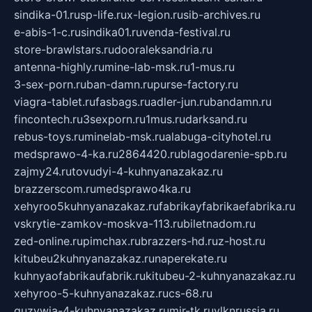
sindika-01.ru
sp-life.ru
x-legion.ru
sib-archives.ru
e-abis-1-c.ru
sindika01.ru
venda-festival.ru
store-brawlstars.ru
dooraleksandria.ru
antenna-highly.ru
mine-lab-msk.ru
1-mus.ru
3-sex-porn.ru
ban-damn.ru
purse-factory.ru
viagra-tablet.ru
fasbags.ru
adler-jun.ru
bandamn.ru
fincontech.ru
3sexporn.ru
1mus.ru
darksand.ru
rebus-toys.ru
minelab-msk.ru
alabuga-cityhotel.ru
medsprawo-4-ka.ru
2864420.ru
blagodarenie-spb.ru
zajmy24.ru
tovudyi-4-kuhnyanazakaz.ru
brazzerscom.ru
medsprawo4ka.ru
xehyroo5kuhnyanazakaz.ru
fabrikayfabrikaefabrika.ru
vskrytie-zamkov-moskva-113.ru
biletnadom.ru
zed-online.ru
pimchax.ru
brazzers-hd.ru
z-host.ru
kitubeu2kuhnyanazakaz.ru
naperekate.ru
kuhnyaofabrikaufabrik.ru
kitubeu-2-kuhnyanazakaz.ru
xehyroo-5-kuhnyanazakaz.ru
cs-68.ru
guzywia-4-kuhnyanazakaz.ru
mir-tk.ru
vlknrussia.ru