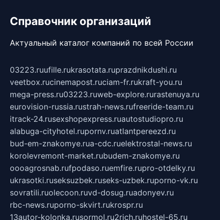
Справочник организаций
Актуальный каталог компаний по всей России
03223.ru
ufille.ru
krasotata.ru
prazdnikdushi.ru
veetbox.ru
cinemapost.ru
ciam-fr.ru
kraft-you.ru
mega-press.ru
03223.ru
web-explore.ru
rastenuya.ru
eurovision-russia.ru
strah-news.ru
freeride-team.ru
itrack-24.ru
sexshopexpress.ru
autostudiopro.ru
alabuga-cityhotel.ru
pornv.ru
atlantpereezd.ru
bud-em-znakomye.ru
a-cdc.ru
elektrostal-news.ru
korolevremont-market.ru
budem-znakomye.ru
oooagrosnab.ru
fpodaso.ru
emfire.ru
pro-otdelky.ru
ukrasotki.ru
seksuzbek.ru
seks-uzbek.ru
porno-vk.ru
sovratili.ru
olecoon.ru
vd-dosug.ru
adonyev.ru
rbc-news.ru
porno-skvirt.ru
krospr.ru
13autor-kolonka.ru
sormol.ru
2rich.ru
hostel-65.ru