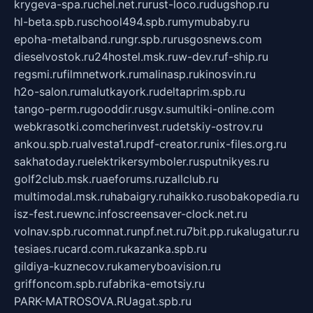
krygeva-spa.ru
chel.net.ru
rust-loco.ru
dugshop.ru
hl-beta.spb.ru
school494.spb.ru
mymubaby.ru
epoha-metalband.ru
ngr.spb.ru
rusgosnews.com
dieselvostok.ru
24hostel.msk.ru
w-dev.ru
f-ship.ru
regsmi.ru
filmnetwork.ru
malinasp.ru
kinosvin.ru
h2o-salon.ru
malutkayork.ru
deltaprim.spb.ru
tango-perm.ru
gooddir.ru
sgv.su
multiki-online.com
webkrasotki.com
cherinvest.ru
detskiy-ostrov.ru
ankou.spb.ru
alvesta1.ru
pdf-creator.ru
nix-files.org.ru
sakhatoday.ru
elektrikersymboler.ru
sputnikyes.ru
golf2club.msk.ru
aeforums.ru
zallclub.ru
multimodal.msk.ru
habaigry.ru
haikko.ru
sobakopedia.ru
isz-fest.ru
ewnc.info
screensaver-clock.net.ru
volnav.spb.ru
comnat.ru
npf.net.ru
7bit.pp.ru
kalugatur.ru
tesiaes.ru
card.com.ru
kazanka.spb.ru
gildiya-kuznecov.ru
kameryboavision.ru
griffoncom.spb.ru
fabrika-emotsiy.ru
PARK-MATROSOVA.RU
agat.spb.ru