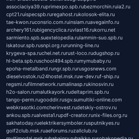
associaciya39.ru
primexpo.spb.ru
bezmorchin.ru
ia2.ru
cpt21.ru
ispecspb.ru
regahost.ru
kolosok-elita.ru
tae-kwon.ru
consrio.com.ru
insiam.ru
avegainfo.ru
archery161.ru
bigencyclica.ru
vlast16.ru
korru.net
sarmiento.spb.su
extelopedia.ru
lammin-suo.spb.ru
iskatour.spb.ru
snpi.org.ru
running-line.ru
krygeva-spa.ru
chel.net.ru
rust-loco.ru
dugshop.ru
hl-beta.spb.ru
school494.spb.ru
mymubaby.ru
epoha-metalband.ru
ngr.spb.ru
rusgosnews.com
dieselvostok.ru
24hostel.msk.ru
w-dev.ru
f-ship.ru
regsmi.ru
filmnetwork.ru
malinasp.ru
kinosvin.ru
h2o-salon.ru
malutkayork.ru
deltaprim.spb.ru
tango-perm.ru
gooddir.ru
sgv.su
multiki-online.com
webkrasotki.com
cherinvest.ru
detskiy-ostrov.ru
ankou.spb.ru
alvesta1.ru
pdf-creator.ru
nix-files.org.ru
sakhatoday.ru
elektrikersymboler.ru
sputnikyes.ru
golf2club.msk.ru
aeforums.ru
zallclub.ru
multimodal.msk.ru
habaigry.ru
haikko.ru
sobakopedia.ru