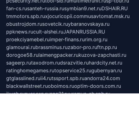
pcsecurity.net.ru
tool-sib.ru
multimetrunit.ru
sp-tour.ru
fan-cs.ru
santeh-russia.ru
symbian9.net.ru
DSHAIR.RU
tmmotors.spb.ru
xjocuricopii.com
musavtomat.msk.ru
obustrojdom.ru
sovetcik.ru
ybaranovskaya.ru
ppknews.ru
cult-alshei.ru
JAPANRUSSIA.RU
proekciyamebel.ru
imper-finans.ru
rim.org.ru
glamourai.ru
brassminus.ru
zabor-pro.ru
ftn.pp.ru
dorogoe58.ru
laimengpacker.ru
kuzova-zapchasti.ru
sageerp.ru
taxodrom.ru
dsrazvitie.ru
hardcity.net.ru
ratinghomegames.ru
topservice25.ru
gubernyan.ru
gtglasslined.ru
ii4.ru
tssport.spb.ru
andorra24.com
blackwallstreet.ru
oboimos.ru
optim-doors.com.ru
ikuch.ru
nycr.org.ru
npa21.ru
vremya-ch.spb.ru
desert000.ru
ivtorgi.ru
ifiori.ru
catalog-statei.ru
dcv.org.ru
spetsmaster174.ru
ipkameryhiseeu.ru
dum26.ru
ruspol.spb.ru
fr-opendp.ru
kam-solnyshko.ru
cheyenne-arapaho.ru
sevzapmetal.spb.ru
ted-lapidus.spb.ru
parasite-eliminator.ru