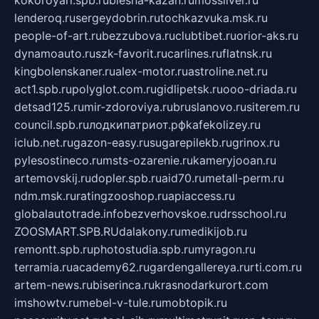
lenderoq.ru
sergeydobrin.ru
tochkazvuka.msk.ru
people-of-art.ru
bezzubova.ru
clubtibet.ru
orior-aks.ru
dynamoauto.ru
szk-favorit.ru
carlines.ru
flatnsk.ru
kingbolenskaner.ru
alex-motor.ru
astroline.net.ru
act1.spb.ru
polyglot.com.ru
gidlipetsk.ru
ooo-driada.ru
detsad125.ru
mir-zdoroviya.ru
bruslanovo.ru
siterem.ru
council.spb.ru
лодкипатриот.рф
kafekolizey.ru
iclub.net.ru
gazon-easy.ru
sugarepilekb.ru
grinox.ru
pylesostineco.ru
msts-ozarenie.ru
kameryjooan.ru
artemovskij.ru
dopler.spb.ru
aid70.ru
metall-perm.ru
ndm.msk.ru
ratingzooshop.ru
apiaccess.ru
globalautotrade.info
bezverhovskoe.ru
drsschool.ru
ZOOSMART.SPB.RU
dalakony.ru
medikijob.ru
remontt.spb.ru
photostudia.spb.ru
myragon.ru
terramia.ru
academy62.ru
gardengallereya.ru
rti.com.ru
artem-news.ru
biserinca.ru
krasnodarkurort.com
imshowtv.ru
mebel-v-tule.ru
mobtopik.ru