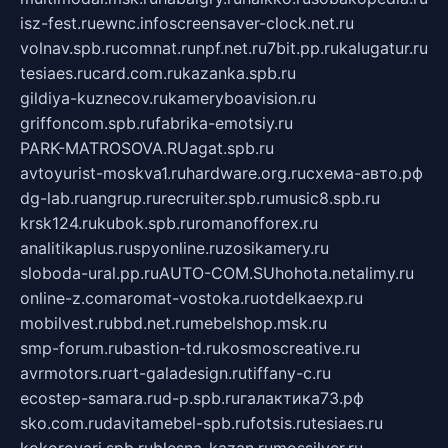
isz-fest.ru
ewnc.info
screensaver-clock.net.ru
volnav.spb.ru
comnat.ru
npf.net.ru
7bit.pp.ru
kalugatur.ru
tesiaes.ru
card.com.ru
kazanka.spb.ru
gildiya-kuznecov.ru
kameryboavision.ru
griffoncom.spb.ru
fabrika-emotsiy.ru
PARK-MATROSOVA.RU
agat.spb.ru
avtoyurist-moskva1.ru
hardware.org.ru
схема-авто.рф
dg-lab.ru
angrup.ru
recruiter.spb.ru
music8.spb.ru
krsk124.ru
kubok.spb.ru
romanofforex.ru
analitikaplus.ru
spyonline.ru
zosikamery.ru
sloboda-ural.pp.ru
AUTO-COM.SU
hohota.net
alimy.ru
online-z.com
aromat-vostoka.ru
otdelkaexp.ru
mobilvest.ru
bbd.net.ru
mebelshop.msk.ru
smp-forum.ru
bastion-td.ru
kosmoscreative.ru
avrmotors.ru
art-galadesign.ru
tiffany-c.ru
ecostep-samara.ru
d-p.spb.ru
галактика73.рф
sko.com.ru
davitamebel-spb.ru
fotsis.ru
tesiaes.ru
kokoroyari.spb.ru
blesna-kazan.ru
mossilver.ru