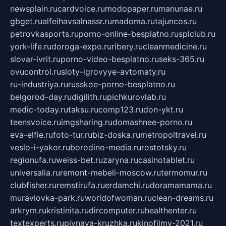
newsplain.ru
cardvoice.ru
modopaper.ru
manunae.ru
gbget.ru
alfeihavsalnassr.ru
madoma.ru
tajuncos.ru
petrovkasports.ru
porno-online-besplatno.ru
splclub.ru
york-life.ru
doroga-expo.ru
ribery.ru
cleanmedicine.ru
slovar-ivrit.ru
porno-video-besplatno.ru
seks-365.ru
ovucontrol.ru
sloty-igrovyye-avtomaty.ru
ru-industriya.ru
russkoe-porno-besplatno.ru
belgorod-day.ru
digilith.ru
pichkurovlab.ru
medic-today.ru
taksu.ru
comp123.ru
don-ykt.ru
teensvoice.ru
imgsharing.ru
domashnee-porno.ru
eva-elfie.ru
foto-tur.ru
biz-doska.ru
metropoltravel.ru
veslo-i-yakor.ru
borodino-media.ru
rostotsky.ru
regionufa.ru
weiss-bet.ru
zaryna.ru
casinotablet.ru
universalia.ru
remont-mebeli-moscow.ru
termomur.ru
clubfisher.ru
remstirufa.ru
erdamchi.ru
doramamama.ru
muraviovka-park.ru
worldofwoman.ru
clean-dreams.ru
arkrym.ru
kristinita.ru
dircomputer.ru
healthenter.ru
textexperts.ru
pivnaya-kruzhka.ru
kinofilmy-2021.ru