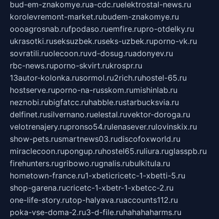
bud-em-znakomye.ru
a-cdc.ru
elektrostal-news.ru
korolevremont-market.ru
budem-znakomye.ru
oooagrosnab.ru
fpodaso.ru
emfire.ru
pro-otdelky.ru
ukrasotki.ru
seksuzbek.ru
seks-uzbek.ru
porno-vk.ru
sovratili.ru
olecoon.ru
vd-dosug.ru
adonyev.ru
rbc-news.ru
porno-skvirt.ru
krospr.ru
13autor-kolonka.ru
sormol.ru
2rich.ru
hostel-65.ru
hostserve.ru
porno-na-russkom.ru
mishinlab.ru
neznobi.ru
bigfatcc.ru
habble.ru
starbucksvia.ru
delfinet.ru
silvernano.ru
elestal.ru
vektor-doroga.ru
velotrenajery.ru
pronso54.ru
lenasever.ru
lovinskix.ru
show-pets.ru
smartnews03.ru
discofoxworld.ru
miraclecoon.ru
pongup.ru
hostel65.ru
liura.ru
glasspb.ru
firehunters.ru
gribowo.ru
gnalis.ru
bulkitula.ru
hometown-france.ru
1-xbeticricetc-1-xbetti-5.ru
shop-garena.ru
cricetc-1-xbetr-1-xbetcc-2.ru
one-life-story.ru
top-halyava.ru
accounts112.ru
poka-vse-doma-2.ru
3-d-file.ru
hahahaharms.ru