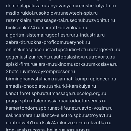
demolalapaluza.ru
tanyavanya.ru
remstir-tolyatti.ru
msdip.ru
jdol.ru
sokolovr.ru
newtech-spb.ru
rezemkleim.ru
massage-tai.ru
seonub.ru
zvonitut.ru
biolisichka24.ru
mncraft-download.ru
algoritm-sistema.ru
godflesh.ru
ru-industria.ru
zebra-tlt.ru
okna-proficom.ru
erynok.ru
onlinekinospace.ru
startupstudio-fefu.ru
zarges-ru.ru
gegenjustizunrecht.ru
autobalashov.ru
utrovortu.ru
spiski-firm.ru
elara-m.ru
kinomusorka.ru
mkcslava.ru
2bets.ru
vintovoykompressor.ru
birminghamvsfulham.ru
sarmat-komp.ru
pioneeri.ru
amadis-chocolate.ru
shkurki-karakulya.ru
kanotiforet.spb.ru
tutmassage.ru
ecolog.org.ru
praga.spb.ru
falcorussia.ru
autodoctorservis.ru
kamertondom.spb.ru
net-life.net.ru
avto-vozim.ru
sakhcamera.ru
alliance-electro.spb.ru
stroyavt.ru
controlweb1.ru
tdsak74.ru
kinzozo-ru.ru
kvotka.ru
iron-snab.ru
costa-bella.ru
eugrus.pp.ru