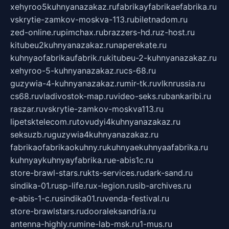
xehyroo5kuhnyanazakaz.ru
fabrikayfabrikaefabrika.ru
vskrytie-zamkov-moskva-113.ru
biletnadom.ru
zed-online.ru
pimchax.ru
brazzers-hd.ru
z-host.ru
kitubeu2kuhnyanazakaz.ru
naperekate.ru
kuhnyaofabrikaufabrik.ru
kitubeu-2-kuhnyanazakaz.ru
xehyroo-5-kuhnyanazakaz.ru
cs-68.ru
guzywia-4-kuhnyanazakaz.ru
mir-tk.ru
vlknrussia.ru
cs68.ru
vladivostok-map.ru
video-seks.ru
bankaribi.ru
raszar.ru
vskrytie-zamkov-moskva113.ru
lipetsktelecom.ru
tovudyi4kuhnyanazakaz.ru
seksuzb.ru
guzywia4kuhnyanazakaz.ru
fabrikaofabrikaokuhny.ru
kuhnyaekuhnyaafabrika.ru
kuhnyaykuhnyayfabrika.ru
e-abis1c.ru
store-brawl-stars.ru
kts-services.ru
dark-sand.ru
sindika-01.ru
sp-life.ru
x-legion.ru
sib-archives.ru
e-abis-1-c.ru
sindika01.ru
venda-festival.ru
store-brawlstars.ru
dooraleksandria.ru
antenna-highly.ru
mine-lab-msk.ru
1-mus.ru