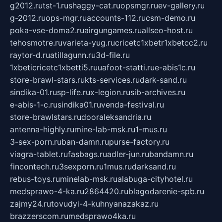
g2012.ru
tst-1.ru
shaggy-cat.ru
opsmgr.ru
ev-gallery.ru
g-2012.ru
ops-mgr.ru
accounts-112.ru
csm-demo.ru
poka-vse-doma2.ru
airgungames.ru
allseo-host.ru
tehosmotre.ru
varieta-yug.ru
cricetc1xbetr1xbetcc2.ru
raytor-d.ru
atillagunn.ru
3d-file.ru
1xbeticricetc1xbetti5.ru
uafoot-statti.ru
e-abis1c.ru
store-brawl-stars.ru
kts-services.ru
dark-sand.ru
sindika-01.ru
sp-life.ru
x-legion.ru
sib-archives.ru
e-abis-1-c.ru
sindika01.ru
venda-festival.ru
store-brawlstars.ru
dooraleksandria.ru
antenna-highly.ru
mine-lab-msk.ru
1-mus.ru
3-sex-porn.ru
ban-damn.ru
purse-factory.ru
viagra-tablet.ru
fasbags.ru
adler-jun.ru
bandamn.ru
fincontech.ru
3sexporn.ru
1mus.ru
darksand.ru
rebus-toys.ru
minelab-msk.ru
alabuga-cityhotel.ru
medsprawo-4-ka.ru
2864420.ru
blagodarenie-spb.ru
zajmy24.ru
tovudyi-4-kuhnyanazakaz.ru
brazzerscom.ru
medsprawo4ka.ru