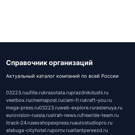
Справочник организаций
Актуальный каталог компаний по всей России
03223.ru
ufille.ru
krasotata.ru
prazdnikdushi.ru
veetbox.ru
cinemapost.ru
ciam-fr.ru
kraft-you.ru
mega-press.ru
03223.ru
web-explore.ru
rastenuya.ru
eurovision-russia.ru
strah-news.ru
freeride-team.ru
itrack-24.ru
sexshopexpress.ru
autostudiopro.ru
alabuga-cityhotel.ru
pornv.ru
atlantpereezd.ru