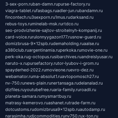
3-sex-porn.ru
ban-damn.ru
purse-factory.ru
viagra-tablet.ru
fasbags.ru
adler-jun.ru
bandamn.ru
fincontech.ru
3sexporn.ru
1mus.ru
darksand.ru
rebus-toys.ru
minelab-msk.ru
rtdco.ru
seo-prodvizhenie-sajtov-stroitelnyh-kompanij.ru
card-voice.ru
rulonnyygazon177.ru
snow-guard.ru
domizbrusa-9x12spb.ru
demaholding.ru
aalse.ru
a380club.ru
argentinamia.ru
perkoka.ru
movie-one.ru
perk-oka.ru
g-octopus.ru
sibarchives.ru
andreislyusar.ru
naruto-x.ru
pursefactory.ru
tor-lyubov-i-grom.ru
spayderhed-2022.ru
movieone.ru
evro-dez.ru
webamator.ru
ma-absolut1.ru
avtopomosch27.ru
nv-750.ru
news-plain.ru
nertansaga.ru
delanalad.ru
dizfiles.ru
youtubefree.ru
aria-family.ru
roadli.ru
planeta-samara.ru
mysmartbuy.ru
matrasy-kemerovo.ru
ashanet.ru
trade-farm.ru
dotcustoms.ru
domizbrusa9x12spb.ru
autodamp.ru
narasimha.ru
djcommodities.ru
nv750.ru
x-ton.ru