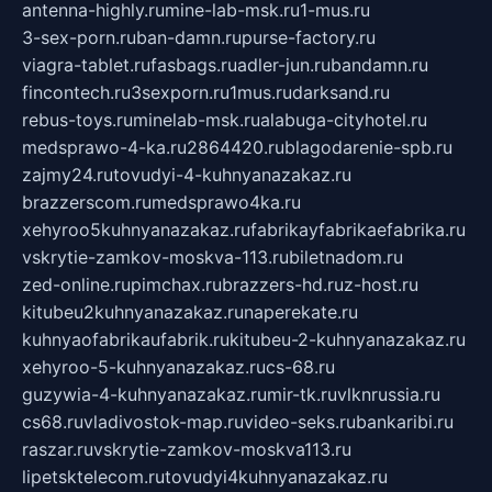
antenna-highly.ru
mine-lab-msk.ru
1-mus.ru
3-sex-porn.ru
ban-damn.ru
purse-factory.ru
viagra-tablet.ru
fasbags.ru
adler-jun.ru
bandamn.ru
fincontech.ru
3sexporn.ru
1mus.ru
darksand.ru
rebus-toys.ru
minelab-msk.ru
alabuga-cityhotel.ru
medsprawo-4-ka.ru
2864420.ru
blagodarenie-spb.ru
zajmy24.ru
tovudyi-4-kuhnyanazakaz.ru
brazzerscom.ru
medsprawo4ka.ru
xehyroo5kuhnyanazakaz.ru
fabrikayfabrikaefabrika.ru
vskrytie-zamkov-moskva-113.ru
biletnadom.ru
zed-online.ru
pimchax.ru
brazzers-hd.ru
z-host.ru
kitubeu2kuhnyanazakaz.ru
naperekate.ru
kuhnyaofabrikaufabrik.ru
kitubeu-2-kuhnyanazakaz.ru
xehyroo-5-kuhnyanazakaz.ru
cs-68.ru
guzywia-4-kuhnyanazakaz.ru
mir-tk.ru
vlknrussia.ru
cs68.ru
vladivostok-map.ru
video-seks.ru
bankaribi.ru
raszar.ru
vskrytie-zamkov-moskva113.ru
lipetsktelecom.ru
tovudyi4kuhnyanazakaz.ru