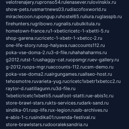
velotrenajery.ru
pronso54.ru
lenasever.ru
lovinskix.ru
show-pets.ru
smartnews03.ru
discofoxworld.ru
miraclecoon.ru
pongup.ru
hostel65.ru
liura.ru
glasspb.ru
firehunters.ru
gribowo.ru
gnalis.ru
bulkitula.ru
hometown-france.ru
1-xbeticricetc-1-xbetti-5.ru
shop-garena.ru
cricetc-1-xbetr-1-xbetcc-2.ru
one-life-story.ru
top-halyava.ru
accounts112.ru
poka-vse-doma-2.ru
3-d-file.ru
hahahaharms.ru
g2012.ru
tst-1.ru
shaggy-cat.ru
opsmgr.ru
ev-gallery.ru
g-2012.ru
ops-mgr.ru
accounts-112.ru
csm-demo.ru
poka-vse-doma2.ru
airgungames.ru
allseo-host.ru
tehosmotre.ru
varieta-yug.ru
cricetc1xbetr1xbetcc2.ru
raytor-d.ru
atillagunn.ru
3d-file.ru
1xbeticricetc1xbetti5.ru
uafoot-statti.ru
e-abis1c.ru
store-brawl-stars.ru
kts-services.ru
dark-sand.ru
sindika-01.ru
sp-life.ru
x-legion.ru
sib-archives.ru
e-abis-1-c.ru
sindika01.ru
venda-festival.ru
store-brawlstars.ru
dooraleksandria.ru