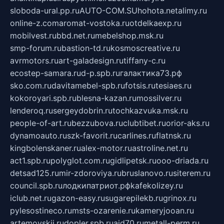
sloboda-ural.pp.ru
AUTO-COM.SU
hohota.net
alimy.ru
online-z.com
aromat-vostoka.ru
otdelkaexp.ru
mobilvest.ru
bbd.net.ru
mebelshop.msk.ru
smp-forum.ru
bastion-td.ru
kosmoscreative.ru
avrmotors.ru
art-galadesign.ru
tiffany-c.ru
ecostep-samara.ru
d-p.spb.ru
галактика73.рф
sko.com.ru
davitamebel-spb.ru
fotsis.ru
tesiaes.ru
kokoroyari.spb.ru
blesna-kazan.ru
mossilver.ru
lenderoq.ru
sergeydobrin.ru
tochkazvuka.msk.ru
people-of-art.ru
bezzubova.ru
clubtibet.ru
orior-aks.ru
dynamoauto.ru
szk-favorit.ru
carlines.ru
flatnsk.ru
kingbolenskaner.ru
alex-motor.ru
astroline.net.ru
act1.spb.ru
polyglot.com.ru
gidlipetsk.ru
ooo-driada.ru
detsad125.ru
mir-zdoroviya.ru
bruslanovo.ru
siterem.ru
council.spb.ru
лодкипатриот.рф
kafekolizey.ru
iclub.net.ru
gazon-easy.ru
sugarepilekb.ru
grinox.ru
pylesostineco.ru
msts-ozarenie.ru
kameryjooan.ru
artemovskij.ru
dopler.spb.ru
aid70.ru
metall-perm.ru