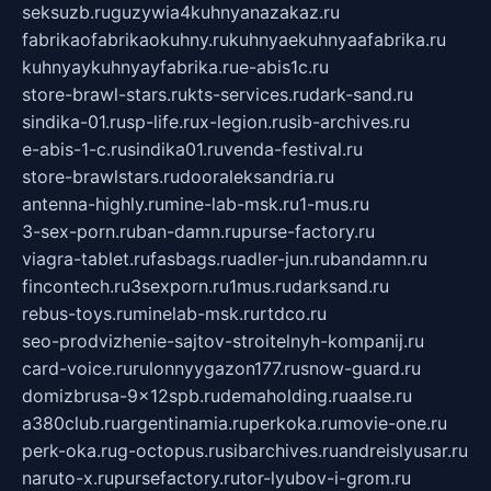
seksuzb.ru
guzywia4kuhnyanazakaz.ru
fabrikaofabrikaokuhny.ru
kuhnyaekuhnyaafabrika.ru
kuhnyaykuhnyayfabrika.ru
e-abis1c.ru
store-brawl-stars.ru
kts-services.ru
dark-sand.ru
sindika-01.ru
sp-life.ru
x-legion.ru
sib-archives.ru
e-abis-1-c.ru
sindika01.ru
venda-festival.ru
store-brawlstars.ru
dooraleksandria.ru
antenna-highly.ru
mine-lab-msk.ru
1-mus.ru
3-sex-porn.ru
ban-damn.ru
purse-factory.ru
viagra-tablet.ru
fasbags.ru
adler-jun.ru
bandamn.ru
fincontech.ru
3sexporn.ru
1mus.ru
darksand.ru
rebus-toys.ru
minelab-msk.ru
rtdco.ru
seo-prodvizhenie-sajtov-stroitelnyh-kompanij.ru
card-voice.ru
rulonnyygazon177.ru
snow-guard.ru
domizbrusa-9x12spb.ru
demaholding.ru
aalse.ru
a380club.ru
argentinamia.ru
perkoka.ru
movie-one.ru
perk-oka.ru
g-octopus.ru
sibarchives.ru
andreislyusar.ru
naruto-x.ru
pursefactory.ru
tor-lyubov-i-grom.ru