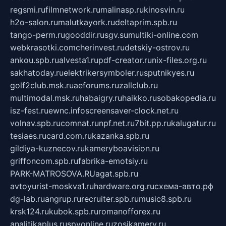
regsmi.ru
filmnetwork.ru
malinasp.ru
kinosvin.ru
h2o-salon.ru
malutkayork.ru
deltaprim.spb.ru
tango-perm.ru
gooddir.ru
sgv.su
multiki-online.com
webkrasotki.com
cherinvest.ru
detskiy-ostrov.ru
ankou.spb.ru
alvesta1.ru
pdf-creator.ru
nix-files.org.ru
sakhatoday.ru
elektrikersymboler.ru
sputnikyes.ru
golf2club.msk.ru
aeforums.ru
zallclub.ru
multimodal.msk.ru
habaigry.ru
haikko.ru
sobakopedia.ru
isz-fest.ru
ewnc.info
screensaver-clock.net.ru
volnav.spb.ru
comnat.ru
npf.net.ru
7bit.pp.ru
kalugatur.ru
tesiaes.ru
card.com.ru
kazanka.spb.ru
gildiya-kuznecov.ru
kameryboavision.ru
griffoncom.spb.ru
fabrika-emotsiy.ru
PARK-MATROSOVA.RU
agat.spb.ru
avtoyurist-moskva1.ru
hardware.org.ru
схема-авто.рф
dg-lab.ru
angrup.ru
recruiter.spb.ru
music8.spb.ru
krsk124.ru
kubok.spb.ru
romanofforex.ru
analitikaplus.ru
spyonline.ru
zosikamery.ru