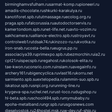
birminghamvsfulham.ru
sarmat-komp.ru
pioneeri.ru
amadis-chocolate.ru
shkurki-karakulya.ru
kanotiforet.spb.ru
tutmassage.ru
ecolog.org.ru
praga.spb.ru
falcorussia.ru
autodoctorservis.ru
kamertondom.spb.ru
net-life.net.ru
avto-vozim.ru
sakhcamera.ru
alliance-electro.spb.ru
stroyavt.ru
controlweb1.ru
tdsak74.ru
kinzozo-ru.ru
kvotka.ru
iron-snab.ru
costa-bella.ru
eugrus.pp.ru
associaciya39.ru
primexpo.spb.ru
bezmorchin.ru
ia2.ru
cpt21.ru
ispecspb.ru
regahost.ru
kolosok-elita.ru
tae-kwon.ru
consrio.com.ru
insiam.ru
avegainfo.ru
archery161.ru
bigencyclica.ru
vlast16.ru
korru.net
sarmiento.spb.su
extelopedia.ru
lammin-suo.spb.ru
iskatour.spb.ru
snpi.org.ru
running-line.ru
krygeva-spa.ru
chel.net.ru
rust-loco.ru
dugshop.ru
hl-beta.spb.ru
school494.spb.ru
mymubaby.ru
epoha-metalband.ru
ngr.spb.ru
rusgosnews.com
dieselvostok.ru
24hostel.msk.ru
w-dev.ru
f-ship.ru