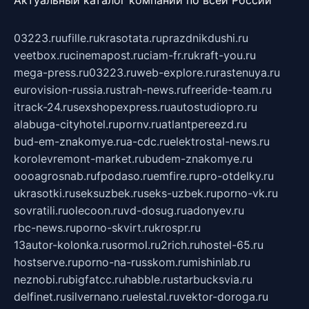
03223.ru
ufille.ru
krasotata.ru
prazdnikdushi.ru
veetbox.ru
cinemapost.ru
ciam-fr.ru
kraft-you.ru
mega-press.ru
03223.ru
web-explore.ru
rastenuya.ru
eurovision-russia.ru
strah-news.ru
freeride-team.ru
itrack-24.ru
sexshopexpress.ru
autostudiopro.ru
alabuga-cityhotel.ru
pornv.ru
atlantpereezd.ru
bud-em-znakomye.ru
a-cdc.ru
elektrostal-news.ru
korolevremont-market.ru
budem-znakomye.ru
oooagrosnab.ru
fpodaso.ru
emfire.ru
pro-otdelky.ru
ukrasotki.ru
seksuzbek.ru
seks-uzbek.ru
porno-vk.ru
sovratili.ru
olecoon.ru
vd-dosug.ru
adonyev.ru
rbc-news.ru
porno-skvirt.ru
krospr.ru
13autor-kolonka.ru
sormol.ru
2rich.ru
hostel-65.ru
hostserve.ru
porno-na-russkom.ru
mishinlab.ru
neznobi.ru
bigfatcc.ru
habble.ru
starbucksvia.ru
delfinet.ru
silvernano.ru
elestal.ru
vektor-doroga.ru