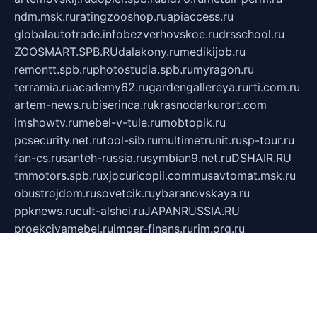
ndm.msk.ru
ratingzooshop.ru
apiaccess.ru
globalautotrade.info
bezverhovskoe.ru
drsschool.ru
ZOOSMART.SPB.RU
dalakony.ru
medikijob.ru
remontt.spb.ru
photostudia.spb.ru
myragon.ru
terramia.ru
academy62.ru
gardengallereya.ru
rti.com.ru
artem-news.ru
biserinca.ru
krasnodarkurort.com
imshowtv.ru
mebel-v-tule.ru
mobtopik.ru
pcsecurity.net.ru
tool-sib.ru
multimetrunit.ru
sp-tour.ru
fan-cs.ru
santeh-russia.ru
symbian9.net.ru
DSHAIR.RU
tmmotors.spb.ru
xjocuricopii.com
musavtomat.msk.ru
obustrojdom.ru
sovetcik.ru
ybaranovskaya.ru
ppknews.ru
cult-alshei.ru
JAPANRUSSIA.RU
proekciyamebel.ru
imper-finans.ru
rim.org.ru
glamourai.ru
brassminus.ru
zabor-pro.ru
ftn.pp.ru
dorogoe58.ru
laimengpacker.ru
kuzova-zapchasti.ru
sageerp.ru
taxodrom.ru
dsrazvitie.ru
hardcity.net.ru
ratinghomegames.ru
topservice25.ru
gubernyan.ru
gtglasslined.ru
ii4.ru
tssport.spb.ru
andorra24.com