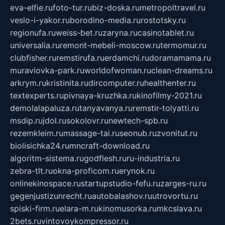
eva-elfie.ru
foto-tur.ru
biz-doska.ru
metropoltravel.ru
veslo-i-yakor.ru
borodino-media.ru
rostotsky.ru
regionufa.ru
weiss-bet.ru
zaryna.ru
casinotablet.ru
universalia.ru
remont-mebeli-moscow.ru
termomur.ru
clubfisher.ru
remstirufa.ru
erdamchi.ru
doramamama.ru
muraviovka-park.ru
worldofwoman.ru
clean-dreams.ru
arkrym.ru
kristinita.ru
dircomputer.ru
healthenter.ru
textexperts.ru
pivnaya-kruzhka.ru
kinofilmy-2021.ru
demolalapaluza.ru
tanyavanya.ru
remstir-tolyatti.ru
msdip.ru
jdol.ru
sokolovr.ru
newtech-spb.ru
rezemkleim.ru
massage-tai.ru
seonub.ru
zvonitut.ru
biolisichka24.ru
mncraft-download.ru
algoritm-sistema.ru
godflesh.ru
ru-industria.ru
zebra-tlt.ru
okna-proficom.ru
erynok.ru
onlinekinospace.ru
startupstudio-fefu.ru
zarges-ru.ru
gegenjustizunrecht.ru
autobalashov.ru
utrovortu.ru
spiski-firm.ru
elara-m.ru
kinomusorka.ru
mkcslava.ru
2bets.ru
vintovoykompressor.ru