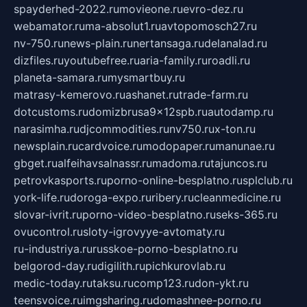
spayderhed-2022.ru
movieone.ru
evro-dez.ru
webamator.ru
ma-absolut1.ru
avtopomosch27.ru
nv-750.ru
news-plain.ru
nertansaga.ru
delanalad.ru
dizfiles.ru
youtubefree.ru
aria-family.ru
roadli.ru
planeta-samara.ru
mysmartbuy.ru
matrasy-kemerovo.ru
ashanet.ru
trade-farm.ru
dotcustoms.ru
domizbrusa9x12spb.ru
autodamp.ru
narasimha.ru
djcommodities.ru
nv750.ru
x-ton.ru
newsplain.ru
cardvoice.ru
modopaper.ru
manunae.ru
gbget.ru
alfeihavsalnassr.ru
madoma.ru
tajuncos.ru
petrovkasports.ru
porno-online-besplatno.ru
splclub.ru
york-life.ru
doroga-expo.ru
ribery.ru
cleanmedicine.ru
slovar-ivrit.ru
porno-video-besplatno.ru
seks-365.ru
ovucontrol.ru
sloty-igrovyye-avtomaty.ru
ru-industriya.ru
russkoe-porno-besplatno.ru
belgorod-day.ru
digilith.ru
pichkurovlab.ru
medic-today.ru
taksu.ru
comp123.ru
don-ykt.ru
teensvoice.ru
imgsharing.ru
domashnee-porno.ru