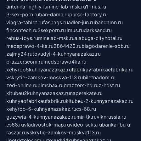
antenna-highly.ru
mine-lab-msk.ru
1-mus.ru
3-sex-porn.ru
ban-damn.ru
purse-factory.ru
viagra-tablet.ru
fasbags.ru
adler-jun.ru
bandamn.ru
fincontech.ru
3sexporn.ru
1mus.ru
darksand.ru
rebus-toys.ru
minelab-msk.ru
alabuga-cityhotel.ru
medsprawo-4-ka.ru
2864420.ru
blagodarenie-spb.ru
zajmy24.ru
tovudyi-4-kuhnyanazakaz.ru
brazzerscom.ru
medsprawo4ka.ru
xehyroo5kuhnyanazakaz.ru
fabrikayfabrikaefabrika.ru
vskrytie-zamkov-moskva-113.ru
biletnadom.ru
zed-online.ru
pimchax.ru
brazzers-hd.ru
z-host.ru
kitubeu2kuhnyanazakaz.ru
naperekate.ru
kuhnyaofabrikaufabrik.ru
kitubeu-2-kuhnyanazakaz.ru
xehyroo-5-kuhnyanazakaz.ru
cs-68.ru
guzywia-4-kuhnyanazakaz.ru
mir-tk.ru
vlknrussia.ru
cs68.ru
vladivostok-map.ru
video-seks.ru
bankaribi.ru
raszar.ru
vskrytie-zamkov-moskva113.ru
lipetsktelecom.ru
tovudyi4kuhnyanazakaz.ru