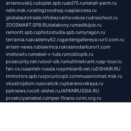
artemovskij.ru
dopler.spb.ru
aid70.ru
metall-perm.ru
ndm.msk.ru
ratingzooshop.ru
apiaccess.ru
globalautotrade.info
bezverhovskoe.ru
drsschool.ru
ZOOSMART.SPB.RU
dalakony.ru
medikijob.ru
remontt.spb.ru
photostudia.spb.ru
myragon.ru
terramia.ru
academy62.ru
gardengallereya.ru
rti.com.ru
artem-news.ru
biserinca.ru
krasnodarkurort.com
imshowtv.ru
mebel-v-tule.ru
mobtopik.ru
pcsecurity.net.ru
tool-sib.ru
multimetrunit.ru
sp-tour.ru
fan-cs.ru
santeh-russia.ru
symbian9.net.ru
DSHAIR.RU
tmmotors.spb.ru
xjocuricopii.com
musavtomat.msk.ru
obustrojdom.ru
sovetcik.ru
ybaranovskaya.ru
ppknews.ru
cult-alshei.ru
JAPANRUSSIA.RU
proekciyamebel.ru
imper-finans.ru
rim.org.ru
glamourai.ru
brassminus.ru
zabor-pro.ru
ftn.pp.ru
dorogoe58.ru
laimengpacker.ru
kuzova-zapchasti.ru
sageerp.ru
taxodrom.ru
dsrazvitie.ru
hardcity.net.ru
ratinghomegames.ru
topservice25.ru
gubernyan.ru