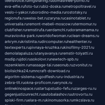
teensvoice.ru
imgsharing.ru
domashnee-porno.ru
eva-elfie.ru
foto-tur.ru
biz-doska.ru
metropoltravel.ru
veslo-i-yakor.ru
borodino-media.ru
rostotsky.ru
regionufa.ru
weiss-bet.ru
zaryna.ru
casinotablet.ru
universalia.ru
remont-mebeli-moscow.ru
termomur.ru
clubfisher.ru
remstirufa.ru
erdamchi.ru
doramamama.ru
muraviovka-park.ru
worldofwoman.ru
clean-dreams.ru
arkrym.ru
kristinita.ru
dircomputer.ru
healthenter.ru
textexperts.ru
pivnaya-kruzhka.ru
kinofilmy-2021.ru
demolalapaluza.ru
tanyavanya.ru
remstir-tolyatti.ru
msdip.ru
jdol.ru
sokolovr.ru
newtech-spb.ru
rezemkleim.ru
massage-tai.ru
seonub.ru
zvonitut.ru
biolisichka24.ru
mncraft-download.ru
algoritm-sistema.ru
godflesh.ru
ru-industria.ru
zebra-tlt.ru
okna-proficom.ru
erynok.ru
onlinekinospace.ru
startupstudio-fefu.ru
zarges-ru.ru
gegenjustizunrecht.ru
autobalashov.ru
utrovortu.ru
spiski-firm.ru
elara-m.ru
kinomusorka.ru
mkcslava.ru