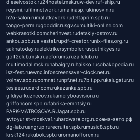
dieselvostok.ru
24hostel.msk.ru
w-dev.ru
f-ship.ru
regsmi.ru
filmnetwork.ru
malinasp.ru
kinosvin.ru
h2o-salon.ru
malutkayork.ru
deltaprim.spb.ru
tango-perm.ru
gooddir.ru
sgv.su
multiki-online.com
webkrasotki.com
cherinvest.ru
detskiy-ostrov.ru
ankou.spb.ru
alvesta1.ru
pdf-creator.ru
nix-files.org.ru
sakhatoday.ru
elektrikersymboler.ru
sputnikyes.ru
golf2club.msk.ru
aeforums.ru
zallclub.ru
multimodal.msk.ru
habaigry.ru
haikko.ru
sobakopedia.ru
isz-fest.ru
ewnc.info
screensaver-clock.net.ru
volnav.spb.ru
comnat.ru
npf.net.ru
7bit.pp.ru
kalugatur.ru
tesiaes.ru
card.com.ru
kazanka.spb.ru
gildiya-kuznecov.ru
kameryboavision.ru
griffoncom.spb.ru
fabrika-emotsiy.ru
PARK-MATROSOVA.RU
agat.spb.ru
avtoyurist-moskva1.ru
hardware.org.ru
схема-авто.рф
dg-lab.ru
angrup.ru
recruiter.spb.ru
music8.spb.ru
krsk124.ru
kubok.spb.ru
romanofforex.ru