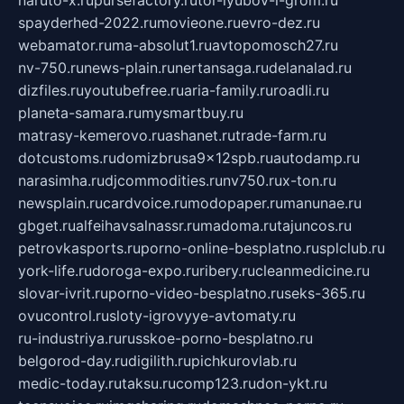
naruto-x.ru
pursefactory.ru
tor-lyubov-i-grom.ru
spayderhed-2022.ru
movieone.ru
evro-dez.ru
webamator.ru
ma-absolut1.ru
avtopomosch27.ru
nv-750.ru
news-plain.ru
nertansaga.ru
delanalad.ru
dizfiles.ru
youtubefree.ru
aria-family.ru
roadli.ru
planeta-samara.ru
mysmartbuy.ru
matrasy-kemerovo.ru
ashanet.ru
trade-farm.ru
dotcustoms.ru
domizbrusa9x12spb.ru
autodamp.ru
narasimha.ru
djcommodities.ru
nv750.ru
x-ton.ru
newsplain.ru
cardvoice.ru
modopaper.ru
manunae.ru
gbget.ru
alfeihavsalnassr.ru
madoma.ru
tajuncos.ru
petrovkasports.ru
porno-online-besplatno.ru
splclub.ru
york-life.ru
doroga-expo.ru
ribery.ru
cleanmedicine.ru
slovar-ivrit.ru
porno-video-besplatno.ru
seks-365.ru
ovucontrol.ru
sloty-igrovyye-avtomaty.ru
ru-industriya.ru
russkoe-porno-besplatno.ru
belgorod-day.ru
digilith.ru
pichkurovlab.ru
medic-today.ru
taksu.ru
comp123.ru
don-ykt.ru