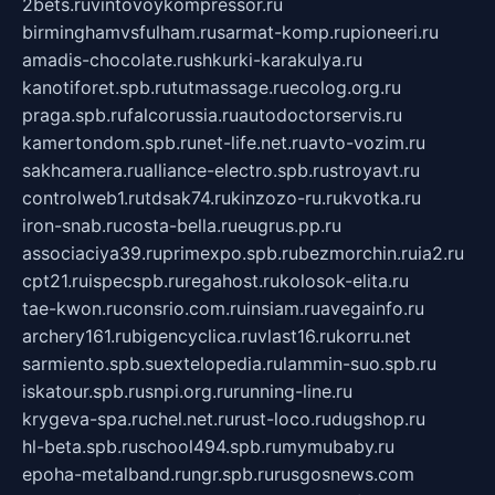
2bets.ru
vintovoykompressor.ru
birminghamvsfulham.ru
sarmat-komp.ru
pioneeri.ru
amadis-chocolate.ru
shkurki-karakulya.ru
kanotiforet.spb.ru
tutmassage.ru
ecolog.org.ru
praga.spb.ru
falcorussia.ru
autodoctorservis.ru
kamertondom.spb.ru
net-life.net.ru
avto-vozim.ru
sakhcamera.ru
alliance-electro.spb.ru
stroyavt.ru
controlweb1.ru
tdsak74.ru
kinzozo-ru.ru
kvotka.ru
iron-snab.ru
costa-bella.ru
eugrus.pp.ru
associaciya39.ru
primexpo.spb.ru
bezmorchin.ru
ia2.ru
cpt21.ru
ispecspb.ru
regahost.ru
kolosok-elita.ru
tae-kwon.ru
consrio.com.ru
insiam.ru
avegainfo.ru
archery161.ru
bigencyclica.ru
vlast16.ru
korru.net
sarmiento.spb.su
extelopedia.ru
lammin-suo.spb.ru
iskatour.spb.ru
snpi.org.ru
running-line.ru
krygeva-spa.ru
chel.net.ru
rust-loco.ru
dugshop.ru
hl-beta.spb.ru
school494.spb.ru
mymubaby.ru
epoha-metalband.ru
ngr.spb.ru
rusgosnews.com