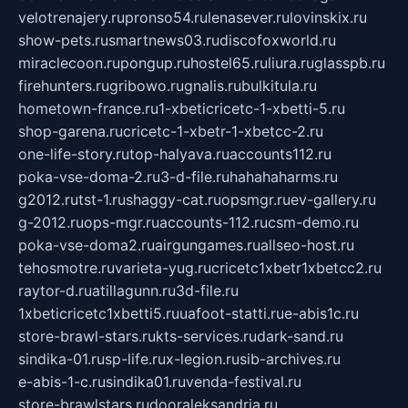
velotrenajery.ru
pronso54.ru
lenasever.ru
lovinskix.ru
show-pets.ru
smartnews03.ru
discofoxworld.ru
miraclecoon.ru
pongup.ru
hostel65.ru
liura.ru
glasspb.ru
firehunters.ru
gribowo.ru
gnalis.ru
bulkitula.ru
hometown-france.ru
1-xbeticricetc-1-xbetti-5.ru
shop-garena.ru
cricetc-1-xbetr-1-xbetcc-2.ru
one-life-story.ru
top-halyava.ru
accounts112.ru
poka-vse-doma-2.ru
3-d-file.ru
hahahaharms.ru
g2012.ru
tst-1.ru
shaggy-cat.ru
opsmgr.ru
ev-gallery.ru
g-2012.ru
ops-mgr.ru
accounts-112.ru
csm-demo.ru
poka-vse-doma2.ru
airgungames.ru
allseo-host.ru
tehosmotre.ru
varieta-yug.ru
cricetc1xbetr1xbetcc2.ru
raytor-d.ru
atillagunn.ru
3d-file.ru
1xbeticricetc1xbetti5.ru
uafoot-statti.ru
e-abis1c.ru
store-brawl-stars.ru
kts-services.ru
dark-sand.ru
sindika-01.ru
sp-life.ru
x-legion.ru
sib-archives.ru
e-abis-1-c.ru
sindika01.ru
venda-festival.ru
store-brawlstars.ru
dooraleksandria.ru