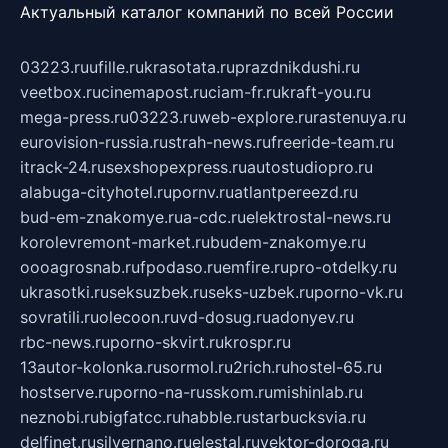
Актуальный каталог компаний по всей России
03223.ru
ufille.ru
krasotata.ru
prazdnikdushi.ru
veetbox.ru
cinemapost.ru
ciam-fr.ru
kraft-you.ru
mega-press.ru
03223.ru
web-explore.ru
rastenuya.ru
eurovision-russia.ru
strah-news.ru
freeride-team.ru
itrack-24.ru
sexshopexpress.ru
autostudiopro.ru
alabuga-cityhotel.ru
pornv.ru
atlantpereezd.ru
bud-em-znakomye.ru
a-cdc.ru
elektrostal-news.ru
korolevremont-market.ru
budem-znakomye.ru
oooagrosnab.ru
fpodaso.ru
emfire.ru
pro-otdelky.ru
ukrasotki.ru
seksuzbek.ru
seks-uzbek.ru
porno-vk.ru
sovratili.ru
olecoon.ru
vd-dosug.ru
adonyev.ru
rbc-news.ru
porno-skvirt.ru
krospr.ru
13autor-kolonka.ru
sormol.ru
2rich.ru
hostel-65.ru
hostserve.ru
porno-na-russkom.ru
mishinlab.ru
neznobi.ru
bigfatcc.ru
habble.ru
starbucksvia.ru
delfinet.ru
silvernano.ru
elestal.ru
vektor-doroga.ru