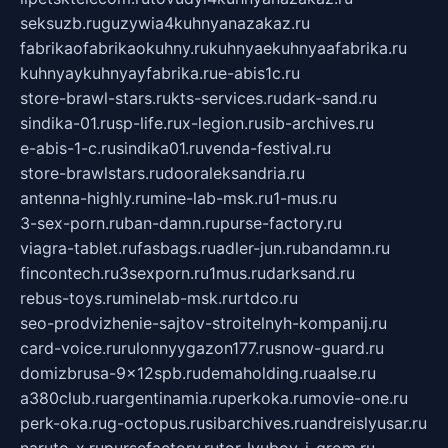
seksuzb.ru
guzywia4kuhnyanazakaz.ru
fabrikaofabrikaokuhny.ru
kuhnyaekuhnyaafabrika.ru
kuhnyaykuhnyayfabrika.ru
e-abis1c.ru
store-brawl-stars.ru
kts-services.ru
dark-sand.ru
sindika-01.ru
sp-life.ru
x-legion.ru
sib-archives.ru
e-abis-1-c.ru
sindika01.ru
venda-festival.ru
store-brawlstars.ru
dooraleksandria.ru
antenna-highly.ru
mine-lab-msk.ru
1-mus.ru
3-sex-porn.ru
ban-damn.ru
purse-factory.ru
viagra-tablet.ru
fasbags.ru
adler-jun.ru
bandamn.ru
fincontech.ru
3sexporn.ru
1mus.ru
darksand.ru
rebus-toys.ru
minelab-msk.ru
rtdco.ru
seo-prodvizhenie-sajtov-stroitelnyh-kompanij.ru
card-voice.ru
rulonnyygazon177.ru
snow-guard.ru
domizbrusa-9x12spb.ru
demaholding.ru
aalse.ru
a380club.ru
argentinamia.ru
perkoka.ru
movie-one.ru
perk-oka.ru
g-octopus.ru
sibarchives.ru
andreislyusar.ru