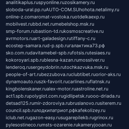
analitikaplus.ru
spyonline.ru
zosikamery.ru
sloboda-ural.pp.ru
AUTO-COM.SU
hohota.net
alimy.ru
online-z.com
aromat-vostoka.ru
otdelkaexp.ru
mobilvest.ru
bbd.net.ru
mebelshop.msk.ru
smp-forum.ru
bastion-td.ru
kosmoscreative.ru
avrmotors.ru
art-galadesign.ru
tiffany-c.ru
ecostep-samara.ru
d-p.spb.ru
галактика73.рф
sko.com.ru
davitamebel-spb.ru
fotsis.ru
tesiaes.ru
kokoroyari.spb.ru
blesna-kazan.ru
mossilver.ru
lenderoq.ru
sergeydobrin.ru
tochkazvuka.msk.ru
people-of-art.ru
bezzubova.ru
clubtibet.ru
orior-aks.ru
dynamoauto.ru
szk-favorit.ru
carlines.ru
flatnsk.ru
kingbolenskaner.ru
alex-motor.ru
astroline.net.ru
act1.spb.ru
polyglot.com.ru
gidlipetsk.ru
ooo-driada.ru
detsad125.ru
mir-zdoroviya.ru
bruslanovo.ru
siterem.ru
council.spb.ru
лодкипатриот.рф
kafekolizey.ru
iclub.net.ru
gazon-easy.ru
sugarepilekb.ru
grinox.ru
pylesostineco.ru
msts-ozarenie.ru
kameryjooan.ru