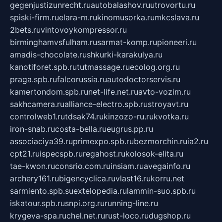
gegenjustizunrecht.ru
autobalashov.ru
utrovortu.ru
spiski-firm.ru
elara-m.ru
kinomusorka.ru
mkcslava.ru
2bets.ru
vintovoykompressor.ru
birminghamvsfulham.ru
sarmat-komp.ru
pioneeri.ru
amadis-chocolate.ru
shkurki-karakulya.ru
kanotiforet.spb.ru
tutmassage.ru
ecolog.org.ru
praga.spb.ru
falcorussia.ru
autodoctorservis.ru
kamertondom.spb.ru
net-life.net.ru
avto-vozim.ru
sakhcamera.ru
alliance-electro.spb.ru
stroyavt.ru
controlweb1.ru
tdsak74.ru
kinzozo-ru.ru
kvotka.ru
iron-snab.ru
costa-bella.ru
eugrus.pp.ru
associaciya39.ru
primexpo.spb.ru
bezmorchin.ru
ia2.ru
cpt21.ru
ispecspb.ru
regahost.ru
kolosok-elita.ru
tae-kwon.ru
consrio.com.ru
insiam.ru
avegainfo.ru
archery161.ru
bigencyclica.ru
vlast16.ru
korru.net
sarmiento.spb.su
extelopedia.ru
lammin-suo.spb.ru
iskatour.spb.ru
snpi.org.ru
running-line.ru
krygeva-spa.ru
chel.net.ru
rust-loco.ru
dugshop.ru