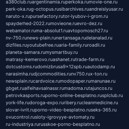
a380club.ru
argentinamia.ru
perkoka.ru
movie-one.ru
perk-oka.ru
g-octopus.ru
sibarchives.ru
andreislyusar.ru
naruto-x.ru
pursefactory.ru
tor-lyubov-i-grom.ru
spayderhed-2022.ru
movieone.ru
evro-dez.ru
webamator.ru
ma-absolut1.ru
avtopomosch27.ru
nv-750.ru
news-plain.ru
nertansaga.ru
delanalad.ru
dizfiles.ru
youtubefree.ru
aria-family.ru
roadli.ru
planeta-samara.ru
mysmartbuy.ru
matrasy-kemerovo.ru
ashanet.ru
trade-farm.ru
dotcustoms.ru
domizbrusa9x12spb.ru
autodamp.ru
narasimha.ru
djcommodities.ru
nv750.ru
x-ton.ru
newsplain.ru
cardvoice.ru
modopaper.ru
manunae.ru
gbget.ru
alfeihavsalnassr.ru
madoma.ru
tajuncos.ru
petrovkasports.ru
porno-online-besplatno.ru
splclub.ru
york-life.ru
doroga-expo.ru
ribery.ru
cleanmedicine.ru
slovar-ivrit.ru
porno-video-besplatno.ru
seks-365.ru
ovucontrol.ru
sloty-igrovyye-avtomaty.ru
ru-industriya.ru
russkoe-porno-besplatno.ru