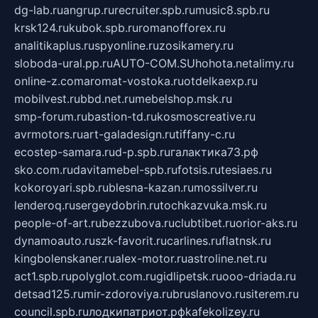
dg-lab.ru
angrup.ru
recruiter.spb.ru
music8.spb.ru
krsk124.ru
kubok.spb.ru
romanofforex.ru
analitikaplus.ru
spyonline.ru
zosikamery.ru
sloboda-ural.pp.ru
AUTO-COM.SU
hohota.net
alimy.ru
online-z.com
aromat-vostoka.ru
otdelkaexp.ru
mobilvest.ru
bbd.net.ru
mebelshop.msk.ru
smp-forum.ru
bastion-td.ru
kosmoscreative.ru
avrmotors.ru
art-galadesign.ru
tiffany-c.ru
ecostep-samara.ru
d-p.spb.ru
галактика73.рф
sko.com.ru
davitamebel-spb.ru
fotsis.ru
tesiaes.ru
kokoroyari.spb.ru
blesna-kazan.ru
mossilver.ru
lenderoq.ru
sergeydobrin.ru
tochkazvuka.msk.ru
people-of-art.ru
bezzubova.ru
clubtibet.ru
orior-aks.ru
dynamoauto.ru
szk-favorit.ru
carlines.ru
flatnsk.ru
kingbolenskaner.ru
alex-motor.ru
astroline.net.ru
act1.spb.ru
polyglot.com.ru
gidlipetsk.ru
ooo-driada.ru
detsad125.ru
mir-zdoroviya.ru
bruslanovo.ru
siterem.ru
council.spb.ru
лодкипатриот.рф
kafekolizey.ru