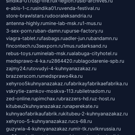
sindika-01.ru
sp-life.ru
x-legion.ru
sib-archives.ru
e-abis-1-c.ru
sindika01.ru
venda-festival.ru
store-brawlstars.ru
dooraleksandria.ru
antenna-highly.ru
mine-lab-msk.ru
1-mus.ru
3-sex-porn.ru
ban-damn.ru
purse-factory.ru
viagra-tablet.ru
fasbags.ru
adler-jun.ru
bandamn.ru
fincontech.ru
3sexporn.ru
1mus.ru
darksand.ru
rebus-toys.ru
minelab-msk.ru
alabuga-cityhotel.ru
medsprawo-4-ka.ru
2864420.ru
blagodarenie-spb.ru
zajmy24.ru
tovudyi-4-kuhnyanazakaz.ru
brazzerscom.ru
medsprawo4ka.ru
xehyroo5kuhnyanazakaz.ru
fabrikayfabrikaefabrika.ru
vskrytie-zamkov-moskva-113.ru
biletnadom.ru
zed-online.ru
pimchax.ru
brazzers-hd.ru
z-host.ru
kitubeu2kuhnyanazakaz.ru
naperekate.ru
kuhnyaofabrikaufabrik.ru
kitubeu-2-kuhnyanazakaz.ru
xehyroo-5-kuhnyanazakaz.ru
cs-68.ru
guzywia-4-kuhnyanazakaz.ru
mir-tk.ru
vlknrussia.ru