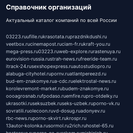
Справочник организаций
Актуальный каталог компаний по всей России
03223.ru
ufille.ru
krasotata.ru
prazdnikdushi.ru
veetbox.ru
cinemapost.ru
ciam-fr.ru
kraft-you.ru
mega-press.ru
03223.ru
web-explore.ru
rastenuya.ru
eurovision-russia.ru
strah-news.ru
freeride-team.ru
itrack-24.ru
sexshopexpress.ru
autostudiopro.ru
alabuga-cityhotel.ru
pornv.ru
atlantpereezd.ru
bud-em-znakomye.ru
a-cdc.ru
elektrostal-news.ru
korolevremont-market.ru
budem-znakomye.ru
oooagrosnab.ru
fpodaso.ru
emfire.ru
pro-otdelky.ru
ukrasotki.ru
seksuzbek.ru
seks-uzbek.ru
porno-vk.ru
sovratili.ru
olecoon.ru
vd-dosug.ru
adonyev.ru
rbc-news.ru
porno-skvirt.ru
krospr.ru
13autor-kolonka.ru
sormol.ru
2rich.ru
hostel-65.ru
hostserve.ru
porno-na-russkom.ru
mishinlab.ru