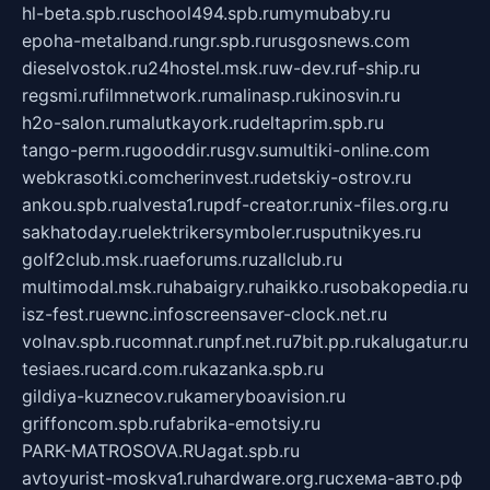
hl-beta.spb.ru
school494.spb.ru
mymubaby.ru
epoha-metalband.ru
ngr.spb.ru
rusgosnews.com
dieselvostok.ru
24hostel.msk.ru
w-dev.ru
f-ship.ru
regsmi.ru
filmnetwork.ru
malinasp.ru
kinosvin.ru
h2o-salon.ru
malutkayork.ru
deltaprim.spb.ru
tango-perm.ru
gooddir.ru
sgv.su
multiki-online.com
webkrasotki.com
cherinvest.ru
detskiy-ostrov.ru
ankou.spb.ru
alvesta1.ru
pdf-creator.ru
nix-files.org.ru
sakhatoday.ru
elektrikersymboler.ru
sputnikyes.ru
golf2club.msk.ru
aeforums.ru
zallclub.ru
multimodal.msk.ru
habaigry.ru
haikko.ru
sobakopedia.ru
isz-fest.ru
ewnc.info
screensaver-clock.net.ru
volnav.spb.ru
comnat.ru
npf.net.ru
7bit.pp.ru
kalugatur.ru
tesiaes.ru
card.com.ru
kazanka.spb.ru
gildiya-kuznecov.ru
kameryboavision.ru
griffoncom.spb.ru
fabrika-emotsiy.ru
PARK-MATROSOVA.RU
agat.spb.ru
avtoyurist-moskva1.ru
hardware.org.ru
схема-авто.рф