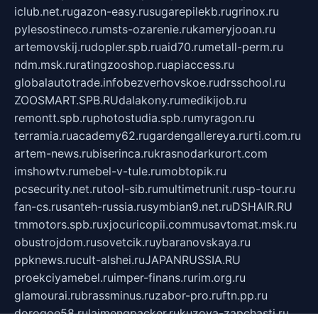
iclub.net.ru
gazon-easy.ru
sugarepilekb.ru
grinox.ru
pylesostineco.ru
msts-ozarenie.ru
kameryjooan.ru
artemovskij.ru
dopler.spb.ru
aid70.ru
metall-perm.ru
ndm.msk.ru
ratingzooshop.ru
apiaccess.ru
globalautotrade.info
bezverhovskoe.ru
drsschool.ru
ZOOSMART.SPB.RU
dalakony.ru
medikijob.ru
remontt.spb.ru
photostudia.spb.ru
myragon.ru
terramia.ru
academy62.ru
gardengallereya.ru
rti.com.ru
artem-news.ru
biserinca.ru
krasnodarkurort.com
imshowtv.ru
mebel-v-tule.ru
mobtopik.ru
pcsecurity.net.ru
tool-sib.ru
multimetrunit.ru
sp-tour.ru
fan-cs.ru
santeh-russia.ru
symbian9.net.ru
DSHAIR.RU
tmmotors.spb.ru
xjocuricopii.com
musavtomat.msk.ru
obustrojdom.ru
sovetcik.ru
ybaranovskaya.ru
ppknews.ru
cult-alshei.ru
JAPANRUSSIA.RU
proekciyamebel.ru
imper-finans.ru
rim.org.ru
glamourai.ru
brassminus.ru
zabor-pro.ru
ftn.pp.ru
dorogoe58.ru
laimengpacker.ru
kuzova-zapchasti.ru