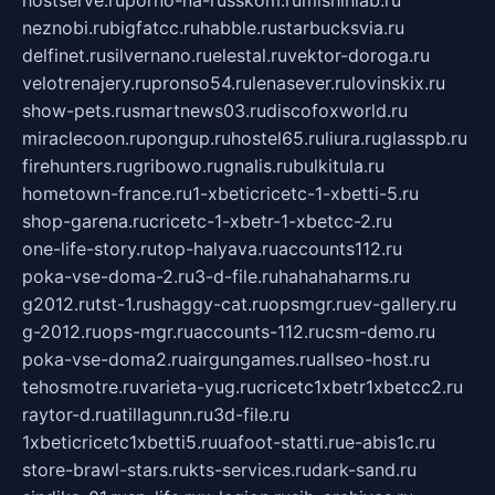
neznobi.ru
bigfatcc.ru
habble.ru
starbucksvia.ru
delfinet.ru
silvernano.ru
elestal.ru
vektor-doroga.ru
velotrenajery.ru
pronso54.ru
lenasever.ru
lovinskix.ru
show-pets.ru
smartnews03.ru
discofoxworld.ru
miraclecoon.ru
pongup.ru
hostel65.ru
liura.ru
glasspb.ru
firehunters.ru
gribowo.ru
gnalis.ru
bulkitula.ru
hometown-france.ru
1-xbeticricetc-1-xbetti-5.ru
shop-garena.ru
cricetc-1-xbetr-1-xbetcc-2.ru
one-life-story.ru
top-halyava.ru
accounts112.ru
poka-vse-doma-2.ru
3-d-file.ru
hahahaharms.ru
g2012.ru
tst-1.ru
shaggy-cat.ru
opsmgr.ru
ev-gallery.ru
g-2012.ru
ops-mgr.ru
accounts-112.ru
csm-demo.ru
poka-vse-doma2.ru
airgungames.ru
allseo-host.ru
tehosmotre.ru
varieta-yug.ru
cricetc1xbetr1xbetcc2.ru
raytor-d.ru
atillagunn.ru
3d-file.ru
1xbeticricetc1xbetti5.ru
uafoot-statti.ru
e-abis1c.ru
store-brawl-stars.ru
kts-services.ru
dark-sand.ru