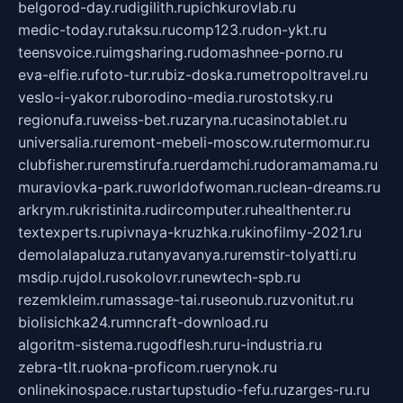
belgorod-day.ru
digilith.ru
pichkurovlab.ru
medic-today.ru
taksu.ru
comp123.ru
don-ykt.ru
teensvoice.ru
imgsharing.ru
domashnee-porno.ru
eva-elfie.ru
foto-tur.ru
biz-doska.ru
metropoltravel.ru
veslo-i-yakor.ru
borodino-media.ru
rostotsky.ru
regionufa.ru
weiss-bet.ru
zaryna.ru
casinotablet.ru
universalia.ru
remont-mebeli-moscow.ru
termomur.ru
clubfisher.ru
remstirufa.ru
erdamchi.ru
doramamama.ru
muraviovka-park.ru
worldofwoman.ru
clean-dreams.ru
arkrym.ru
kristinita.ru
dircomputer.ru
healthenter.ru
textexperts.ru
pivnaya-kruzhka.ru
kinofilmy-2021.ru
demolalapaluza.ru
tanyavanya.ru
remstir-tolyatti.ru
msdip.ru
jdol.ru
sokolovr.ru
newtech-spb.ru
rezemkleim.ru
massage-tai.ru
seonub.ru
zvonitut.ru
biolisichka24.ru
mncraft-download.ru
algoritm-sistema.ru
godflesh.ru
ru-industria.ru
zebra-tlt.ru
okna-proficom.ru
erynok.ru
onlinekinospace.ru
startupstudio-fefu.ru
zarges-ru.ru