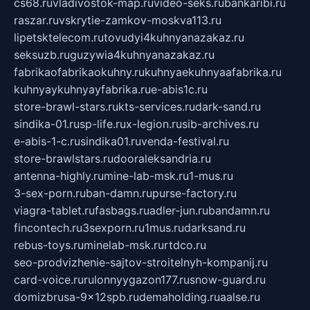
cs68.ru
vladivostok-map.ru
video-seks.ru
bankaribi.ru
raszar.ru
vskrytie-zamkov-moskva113.ru
lipetsktelecom.ru
tovudyi4kuhnyanazakaz.ru
seksuzb.ru
guzywia4kuhnyanazakaz.ru
fabrikaofabrikaokuhny.ru
kuhnyaekuhnyaafabrika.ru
kuhnyaykuhnyayfabrika.ru
e-abis1c.ru
store-brawl-stars.ru
kts-services.ru
dark-sand.ru
sindika-01.ru
sp-life.ru
x-legion.ru
sib-archives.ru
e-abis-1-c.ru
sindika01.ru
venda-festival.ru
store-brawlstars.ru
dooraleksandria.ru
antenna-highly.ru
mine-lab-msk.ru
1-mus.ru
3-sex-porn.ru
ban-damn.ru
purse-factory.ru
viagra-tablet.ru
fasbags.ru
adler-jun.ru
bandamn.ru
fincontech.ru
3sexporn.ru
1mus.ru
darksand.ru
rebus-toys.ru
minelab-msk.ru
rtdco.ru
seo-prodvizhenie-sajtov-stroitelnyh-kompanij.ru
card-voice.ru
rulonnyygazon177.ru
snow-guard.ru
domizbrusa-9x12spb.ru
demaholding.ru
aalse.ru