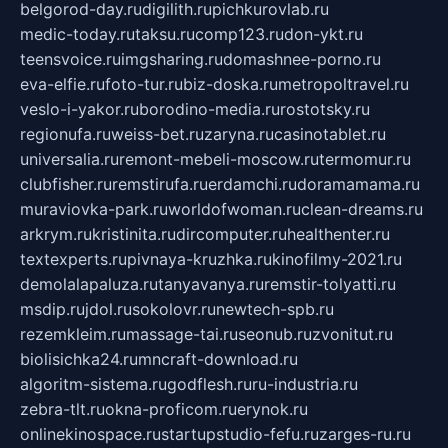
belgorod-day.ru
digilith.ru
pichkurovlab.ru
medic-today.ru
taksu.ru
comp123.ru
don-ykt.ru
teensvoice.ru
imgsharing.ru
domashnee-porno.ru
eva-elfie.ru
foto-tur.ru
biz-doska.ru
metropoltravel.ru
veslo-i-yakor.ru
borodino-media.ru
rostotsky.ru
regionufa.ru
weiss-bet.ru
zaryna.ru
casinotablet.ru
universalia.ru
remont-mebeli-moscow.ru
termomur.ru
clubfisher.ru
remstirufa.ru
erdamchi.ru
doramamama.ru
muraviovka-park.ru
worldofwoman.ru
clean-dreams.ru
arkrym.ru
kristinita.ru
dircomputer.ru
healthenter.ru
textexperts.ru
pivnaya-kruzhka.ru
kinofilmy-2021.ru
demolalapaluza.ru
tanyavanya.ru
remstir-tolyatti.ru
msdip.ru
jdol.ru
sokolovr.ru
newtech-spb.ru
rezemkleim.ru
massage-tai.ru
seonub.ru
zvonitut.ru
biolisichka24.ru
mncraft-download.ru
algoritm-sistema.ru
godflesh.ru
ru-industria.ru
zebra-tlt.ru
okna-proficom.ru
erynok.ru
onlinekinospace.ru
startupstudio-fefu.ru
zarges-ru.ru