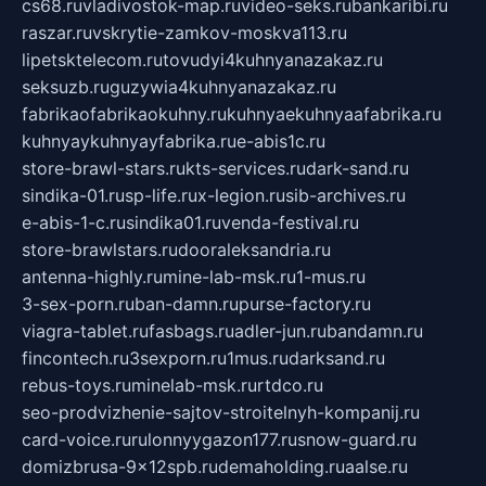
cs68.ru
vladivostok-map.ru
video-seks.ru
bankaribi.ru
raszar.ru
vskrytie-zamkov-moskva113.ru
lipetsktelecom.ru
tovudyi4kuhnyanazakaz.ru
seksuzb.ru
guzywia4kuhnyanazakaz.ru
fabrikaofabrikaokuhny.ru
kuhnyaekuhnyaafabrika.ru
kuhnyaykuhnyayfabrika.ru
e-abis1c.ru
store-brawl-stars.ru
kts-services.ru
dark-sand.ru
sindika-01.ru
sp-life.ru
x-legion.ru
sib-archives.ru
e-abis-1-c.ru
sindika01.ru
venda-festival.ru
store-brawlstars.ru
dooraleksandria.ru
antenna-highly.ru
mine-lab-msk.ru
1-mus.ru
3-sex-porn.ru
ban-damn.ru
purse-factory.ru
viagra-tablet.ru
fasbags.ru
adler-jun.ru
bandamn.ru
fincontech.ru
3sexporn.ru
1mus.ru
darksand.ru
rebus-toys.ru
minelab-msk.ru
rtdco.ru
seo-prodvizhenie-sajtov-stroitelnyh-kompanij.ru
card-voice.ru
rulonnyygazon177.ru
snow-guard.ru
domizbrusa-9x12spb.ru
demaholding.ru
aalse.ru