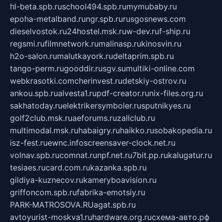
hl-beta.spb.ru
school494.spb.ru
mymubaby.ru
epoha-metalband.ru
ngr.spb.ru
rusgosnews.com
dieselvostok.ru
24hostel.msk.ru
w-dev.ru
f-ship.ru
regsmi.ru
filmnetwork.ru
malinasp.ru
kinosvin.ru
h2o-salon.ru
malutkayork.ru
deltaprim.spb.ru
tango-perm.ru
gooddir.ru
sgv.su
multiki-online.com
webkrasotki.com
cherinvest.ru
detskiy-ostrov.ru
ankou.spb.ru
alvesta1.ru
pdf-creator.ru
nix-files.org.ru
sakhatoday.ru
elektrikersymboler.ru
sputnikyes.ru
golf2club.msk.ru
aeforums.ru
zallclub.ru
multimodal.msk.ru
habaigry.ru
haikko.ru
sobakopedia.ru
isz-fest.ru
ewnc.info
screensaver-clock.net.ru
volnav.spb.ru
comnat.ru
npf.net.ru
7bit.pp.ru
kalugatur.ru
tesiaes.ru
card.com.ru
kazanka.spb.ru
gildiya-kuznecov.ru
kameryboavision.ru
griffoncom.spb.ru
fabrika-emotsiy.ru
PARK-MATROSOVA.RU
agat.spb.ru
avtoyurist-moskva1.ru
hardware.org.ru
схема-авто.рф