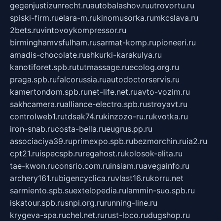
gegenjustizunrecht.ru
autobalashov.ru
utrovortu.ru
spiski-firm.ru
elara-m.ru
kinomusorka.ru
mkcslava.ru
2bets.ru
vintovoykompressor.ru
birminghamvsfulham.ru
sarmat-komp.ru
pioneeri.ru
amadis-chocolate.ru
shkurki-karakulya.ru
kanotiforet.spb.ru
tutmassage.ru
ecolog.org.ru
praga.spb.ru
falcorussia.ru
autodoctorservis.ru
kamertondom.spb.ru
net-life.net.ru
avto-vozim.ru
sakhcamera.ru
alliance-electro.spb.ru
stroyavt.ru
controlweb1.ru
tdsak74.ru
kinzozo-ru.ru
kvotka.ru
iron-snab.ru
costa-bella.ru
eugrus.pp.ru
associaciya39.ru
primexpo.spb.ru
bezmorchin.ru
ia2.ru
cpt21.ru
ispecspb.ru
regahost.ru
kolosok-elita.ru
tae-kwon.ru
consrio.com.ru
insiam.ru
avegainfo.ru
archery161.ru
bigencyclica.ru
vlast16.ru
korru.net
sarmiento.spb.su
extelopedia.ru
lammin-suo.spb.ru
iskatour.spb.ru
snpi.org.ru
running-line.ru
krygeva-spa.ru
chel.net.ru
rust-loco.ru
dugshop.ru