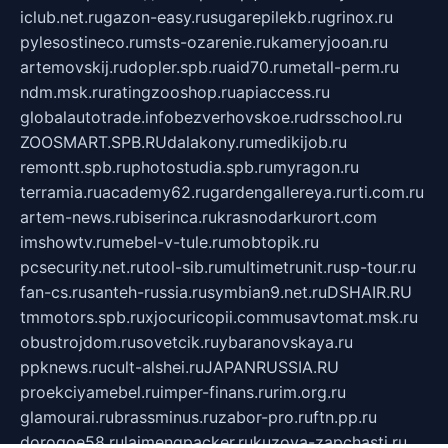
iclub.net.ru
gazon-easy.ru
sugarepilekb.ru
grinox.ru
pylesostineco.ru
msts-ozarenie.ru
kameryjooan.ru
artemovskij.ru
dopler.spb.ru
aid70.ru
metall-perm.ru
ndm.msk.ru
ratingzooshop.ru
apiaccess.ru
globalautotrade.info
bezverhovskoe.ru
drsschool.ru
ZOOSMART.SPB.RU
dalakony.ru
medikijob.ru
remontt.spb.ru
photostudia.spb.ru
myragon.ru
terramia.ru
academy62.ru
gardengallereya.ru
rti.com.ru
artem-news.ru
biserinca.ru
krasnodarkurort.com
imshowtv.ru
mebel-v-tule.ru
mobtopik.ru
pcsecurity.net.ru
tool-sib.ru
multimetrunit.ru
sp-tour.ru
fan-cs.ru
santeh-russia.ru
symbian9.net.ru
DSHAIR.RU
tmmotors.spb.ru
xjocuricopii.com
musavtomat.msk.ru
obustrojdom.ru
sovetcik.ru
ybaranovskaya.ru
ppknews.ru
cult-alshei.ru
JAPANRUSSIA.RU
proekciyamebel.ru
imper-finans.ru
rim.org.ru
glamourai.ru
brassminus.ru
zabor-pro.ru
ftn.pp.ru
dorogoe58.ru
laimengpacker.ru
kuzova-zapchasti.ru