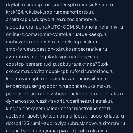
dg-lab.ru
angrup.ru
recruiter.spb.ru
music8.spb.ru
krsk124.ru
kubok.spb.ru
romanofforex.ru
analitikaplus.ru
spyonline.ru
zosikamery.ru
sloboda-ural.pp.ru
AUTO-COM.SU
hohota.net
alimy.ru
online-z.com
aromat-vostoka.ru
otdelkaexp.ru
mobilvest.ru
bbd.net.ru
mebelshop.msk.ru
smp-forum.ru
bastion-td.ru
kosmoscreative.ru
avrmotors.ru
art-galadesign.ru
tiffany-c.ru
ecostep-samara.ru
d-p.spb.ru
галактика73.рф
sko.com.ru
davitamebel-spb.ru
fotsis.ru
tesiaes.ru
kokoroyari.spb.ru
blesna-kazan.ru
mossilver.ru
lenderoq.ru
sergeydobrin.ru
tochkazvuka.msk.ru
people-of-art.ru
bezzubova.ru
clubtibet.ru
orior-aks.ru
dynamoauto.ru
szk-favorit.ru
carlines.ru
flatnsk.ru
kingbolenskaner.ru
alex-motor.ru
astroline.net.ru
act1.spb.ru
polyglot.com.ru
gidlipetsk.ru
ooo-driada.ru
detsad125.ru
mir-zdoroviya.ru
bruslanovo.ru
siterem.ru
council.spb.ru
лодкипатриот.рф
kafekolizey.ru