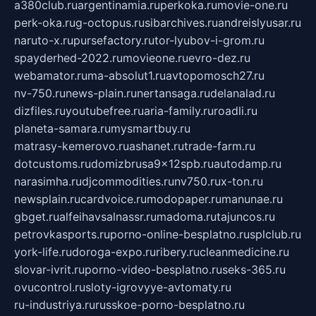
a380club.ru
argentinamia.ru
perkoka.ru
movie-one.ru
perk-oka.ru
g-octopus.ru
sibarchives.ru
andreislyusar.ru
naruto-x.ru
pursefactory.ru
tor-lyubov-i-grom.ru
spayderhed-2022.ru
movieone.ru
evro-dez.ru
webamator.ru
ma-absolut1.ru
avtopomosch27.ru
nv-750.ru
news-plain.ru
nertansaga.ru
delanalad.ru
dizfiles.ru
youtubefree.ru
aria-family.ru
roadli.ru
planeta-samara.ru
mysmartbuy.ru
matrasy-kemerovo.ru
ashanet.ru
trade-farm.ru
dotcustoms.ru
domizbrusa9x12spb.ru
autodamp.ru
narasimha.ru
djcommodities.ru
nv750.ru
x-ton.ru
newsplain.ru
cardvoice.ru
modopaper.ru
manunae.ru
gbget.ru
alfeihavsalnassr.ru
madoma.ru
tajuncos.ru
petrovkasports.ru
porno-online-besplatno.ru
splclub.ru
york-life.ru
doroga-expo.ru
ribery.ru
cleanmedicine.ru
slovar-ivrit.ru
porno-video-besplatno.ru
seks-365.ru
ovucontrol.ru
sloty-igrovyye-avtomaty.ru
ru-industriya.ru
russkoe-porno-besplatno.ru