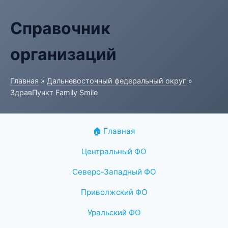
Справочник
организаций
Главная
»
Дальневосточный федеральный округ
»
ЗдравПункт Family Smile
🏠 Главная
Центральный ФО
Северо-Западный ФО
Приволжский ФО
Уральский ФО