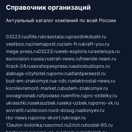
Справочник организаций
Актуальный каталог компаний по всей России
03223.ru
ufille.ru
krasotata.ru
prazdnikdushi.ru
veetbox.ru
cinemapost.ru
ciam-fr.ru
kraft-you.ru
mega-press.ru
03223.ru
web-explore.ru
rastenuya.ru
eurovision-russia.ru
strah-news.ru
freeride-team.ru
itrack-24.ru
sexshopexpress.ru
autostudiopro.ru
alabuga-cityhotel.ru
pornv.ru
atlantpereezd.ru
bud-em-znakomye.ru
a-cdc.ru
elektrostal-news.ru
korolevremont-market.ru
budem-znakomye.ru
oooagrosnab.ru
fpodaso.ru
emfire.ru
pro-otdelky.ru
ukrasotki.ru
seksuzbek.ru
seks-uzbek.ru
porno-vk.ru
sovratili.ru
olecoon.ru
vd-dosug.ru
adonyev.ru
rbc-news.ru
porno-skvirt.ru
krospr.ru
13autor-kolonka.ru
sormol.ru
2rich.ru
hostel-65.ru