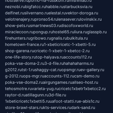
hostserve.ru
porno-na-russkom.ru
mishinlab.ru
neznobi.ru
bigfatcc.ru
habble.ru
starbucksvia.ru
delfinet.ru
silvernano.ru
elestal.ru
vektor-doroga.ru
velotrenajery.ru
pronso54.ru
lenasever.ru
lovinskix.ru
show-pets.ru
smartnews03.ru
discofoxworld.ru
miraclecoon.ru
pongup.ru
hostel65.ru
liura.ru
glasspb.ru
firehunters.ru
gribowo.ru
gnalis.ru
bulkitula.ru
hometown-france.ru
1-xbeticricetc-1-xbetti-5.ru
shop-garena.ru
cricetc-1-xbetr-1-xbetcc-2.ru
one-life-story.ru
top-halyava.ru
accounts112.ru
poka-vse-doma-2.ru
3-d-file.ru
hahahaharms.ru
g2012.ru
tst-1.ru
shaggy-cat.ru
opsmgr.ru
ev-gallery.ru
g-2012.ru
ops-mgr.ru
accounts-112.ru
csm-demo.ru
poka-vse-doma2.ru
airgungames.ru
allseo-host.ru
tehosmotre.ru
varieta-yug.ru
cricetc1xbetr1xbetcc2.ru
raytor-d.ru
atillagunn.ru
3d-file.ru
1xbeticricetc1xbetti5.ru
uafoot-statti.ru
e-abis1c.ru
store-brawl-stars.ru
kts-services.ru
dark-sand.ru