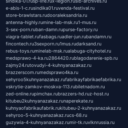
sindika-01.ru
sp-life.ru
x-legion.ru
sib-archives.ru
e-abis-1-c.ru
sindika01.ru
venda-festival.ru
store-brawlstars.ru
dooraleksandria.ru
antenna-highly.ru
mine-lab-msk.ru
1-mus.ru
3-sex-porn.ru
ban-damn.ru
purse-factory.ru
viagra-tablet.ru
fasbags.ru
adler-jun.ru
bandamn.ru
fincontech.ru
3sexporn.ru
1mus.ru
darksand.ru
rebus-toys.ru
minelab-msk.ru
alabuga-cityhotel.ru
medsprawo-4-ka.ru
2864420.ru
blagodarenie-spb.ru
zajmy24.ru
tovudyi-4-kuhnyanazakaz.ru
brazzerscom.ru
medsprawo4ka.ru
xehyroo5kuhnyanazakaz.ru
fabrikayfabrikaefabrika.ru
vskrytie-zamkov-moskva-113.ru
biletnadom.ru
zed-online.ru
pimchax.ru
brazzers-hd.ru
z-host.ru
kitubeu2kuhnyanazakaz.ru
naperekate.ru
kuhnyaofabrikaufabrik.ru
kitubeu-2-kuhnyanazakaz.ru
xehyroo-5-kuhnyanazakaz.ru
cs-68.ru
guzywia-4-kuhnyanazakaz.ru
mir-tk.ru
vlknrussia.ru