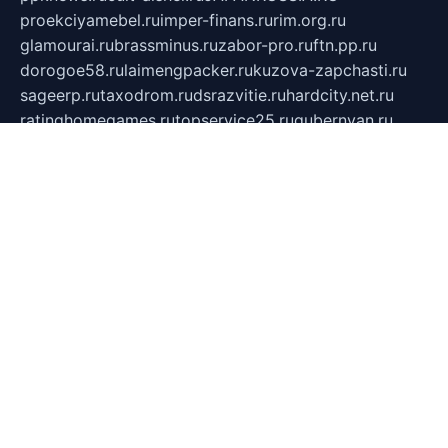
proekciyamebel.ru
imper-finans.ru
rim.org.ru
glamourai.ru
brassminus.ru
zabor-pro.ru
ftn.pp.ru
dorogoe58.ru
laimengpacker.ru
kuzova-zapchasti.ru
sageerp.ru
taxodrom.ru
dsrazvitie.ru
hardcity.net.ru
ratinghomegames.ru
topservice25.ru
gubernyan.ru
gtglasslined.ru
ii4.ru
tssport.spb.ru
andorra24.com
blackwallstreet.ru
oboimos.ru
optim-doors.com.ru
ikuch.ru
nycr.org.ru
npa21.ru
vremya-ch.spb.ru
desert000.ru
ivtorgi.ru
ifiori.ru
catalog-statei.ru
dcv.org.ru
spetsmaster174.ru
ipkameryhiseeu.ru
dum26.ru
ruspol.spb.ru
fr-opendp.ru
kam-solnyshko.ru
cheyenne-arapaho.ru
sevzapmetal.spb.ru
ted-lapidus.spb.ru
parasite-eliminator.ru
sigma-complete.ru
modernworld.ru
dama-moda.ru
eholot-group.ru
sk-nvkz.ru
DRONGOLD.RU
democratia2.ru
i-farmer.ru
mass-sport.org
jablonex.spb.ru
bookmess.ru
linkword.ru
refineua.com.ru
cs-spec.net.ru
altay-mebel.ru