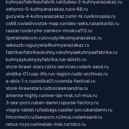
kuhnyaofabrikaufabrik.ru
kitubeu-2-kuhnyanazakaz.ru
xehyroo-5-kuhnyanazakaz.ru
cs-68.ru
guzywia-4-kuhnyanazakaz.ru
mir-tk.ru
vlknrussia.ru
cs68.ru
vladivostok-map.ru
video-seks.ru
bankaribi.ru
raszar.ru
vskrytie-zamkov-moskva113.ru
lipetsktelecom.ru
tovudyi4kuhnyanazakaz.ru
seksuzb.ru
guzywia4kuhnyanazakaz.ru
fabrikaofabrikaokuhny.ru
kuhnyaekuhnyaafabrika.ru
kuhnyaykuhnyayfabrika.ru
e-abis1c.ru
store-brawl-stars.ru
kts-services.ru
dark-sand.ru
sindika-01.ru
sp-life.ru
x-legion.ru
sib-archives.ru
e-abis-1-c.ru
sindika01.ru
venda-festival.ru
store-brawlstars.ru
dooraleksandria.ru
antenna-highly.ru
mine-lab-msk.ru
1-mus.ru
3-sex-porn.ru
ban-damn.ru
purse-factory.ru
viagra-tablet.ru
fasbags.ru
adler-jun.ru
bandamn.ru
fincontech.ru
3sexporn.ru
1mus.ru
darksand.ru
rebus-toys.ru
minelab-msk.ru
rtdco.ru