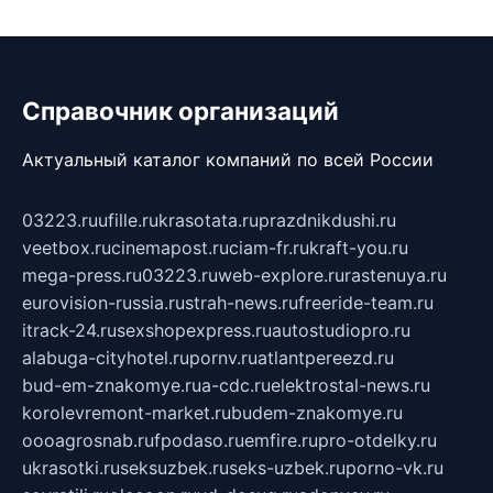
Справочник организаций
Актуальный каталог компаний по всей России
03223.ru
ufille.ru
krasotata.ru
prazdnikdushi.ru
veetbox.ru
cinemapost.ru
ciam-fr.ru
kraft-you.ru
mega-press.ru
03223.ru
web-explore.ru
rastenuya.ru
eurovision-russia.ru
strah-news.ru
freeride-team.ru
itrack-24.ru
sexshopexpress.ru
autostudiopro.ru
alabuga-cityhotel.ru
pornv.ru
atlantpereezd.ru
bud-em-znakomye.ru
a-cdc.ru
elektrostal-news.ru
korolevremont-market.ru
budem-znakomye.ru
oooagrosnab.ru
fpodaso.ru
emfire.ru
pro-otdelky.ru
ukrasotki.ru
seksuzbek.ru
seks-uzbek.ru
porno-vk.ru