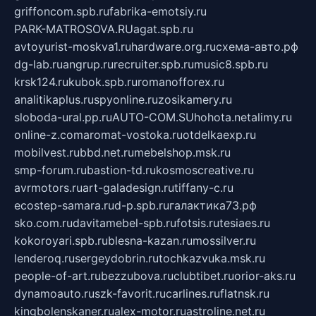
griffoncom.spb.ru
fabrika-emotsiy.ru
PARK-MATROSOVA.RU
agat.spb.ru
avtoyurist-moskva1.ru
hardware.org.ru
схема-авто.рф
dg-lab.ru
angrup.ru
recruiter.spb.ru
music8.spb.ru
krsk124.ru
kubok.spb.ru
romanofforex.ru
analitikaplus.ru
spyonline.ru
zosikamery.ru
sloboda-ural.pp.ru
AUTO-COM.SU
hohota.net
alimy.ru
online-z.com
aromat-vostoka.ru
otdelkaexp.ru
mobilvest.ru
bbd.net.ru
mebelshop.msk.ru
smp-forum.ru
bastion-td.ru
kosmoscreative.ru
avrmotors.ru
art-galadesign.ru
tiffany-c.ru
ecostep-samara.ru
d-p.spb.ru
галактика73.рф
sko.com.ru
davitamebel-spb.ru
fotsis.ru
tesiaes.ru
kokoroyari.spb.ru
blesna-kazan.ru
mossilver.ru
lenderoq.ru
sergeydobrin.ru
tochkazvuka.msk.ru
people-of-art.ru
bezzubova.ru
clubtibet.ru
orior-aks.ru
dynamoauto.ru
szk-favorit.ru
carlines.ru
flatnsk.ru
kingbolenskaner.ru
alex-motor.ru
astroline.net.ru