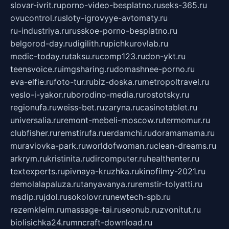
slovar-ivrit.ru
porno-video-besplatno.ru
seks-365.ru
ovucontrol.ru
sloty-igrovyye-avtomaty.ru
ru-industriya.ru
russkoe-porno-besplatno.ru
belgorod-day.ru
digilith.ru
pichkurovlab.ru
medic-today.ru
taksu.ru
comp123.ru
don-ykt.ru
teensvoice.ru
imgsharing.ru
domashnee-porno.ru
eva-elfie.ru
foto-tur.ru
biz-doska.ru
metropoltravel.ru
veslo-i-yakor.ru
borodino-media.ru
rostotsky.ru
regionufa.ru
weiss-bet.ru
zaryna.ru
casinotablet.ru
universalia.ru
remont-mebeli-moscow.ru
termomur.ru
clubfisher.ru
remstirufa.ru
erdamchi.ru
doramamama.ru
muraviovka-park.ru
worldofwoman.ru
clean-dreams.ru
arkrym.ru
kristinita.ru
dircomputer.ru
healthenter.ru
textexperts.ru
pivnaya-kruzhka.ru
kinofilmy-2021.ru
demolalapaluza.ru
tanyavanya.ru
remstir-tolyatti.ru
msdip.ru
jdol.ru
sokolovr.ru
newtech-spb.ru
rezemkleim.ru
massage-tai.ru
seonub.ru
zvonitut.ru
biolisichka24.ru
mncraft-download.ru