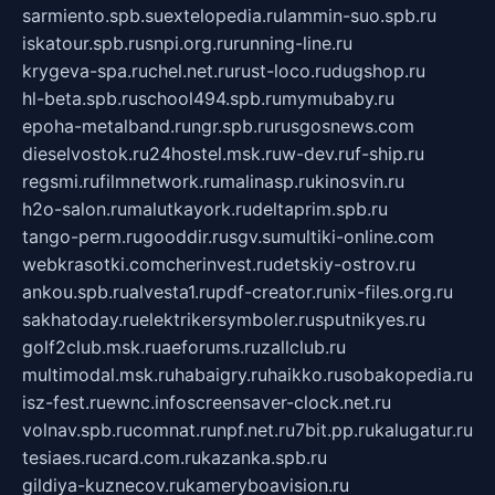
sarmiento.spb.su
extelopedia.ru
lammin-suo.spb.ru
iskatour.spb.ru
snpi.org.ru
running-line.ru
krygeva-spa.ru
chel.net.ru
rust-loco.ru
dugshop.ru
hl-beta.spb.ru
school494.spb.ru
mymubaby.ru
epoha-metalband.ru
ngr.spb.ru
rusgosnews.com
dieselvostok.ru
24hostel.msk.ru
w-dev.ru
f-ship.ru
regsmi.ru
filmnetwork.ru
malinasp.ru
kinosvin.ru
h2o-salon.ru
malutkayork.ru
deltaprim.spb.ru
tango-perm.ru
gooddir.ru
sgv.su
multiki-online.com
webkrasotki.com
cherinvest.ru
detskiy-ostrov.ru
ankou.spb.ru
alvesta1.ru
pdf-creator.ru
nix-files.org.ru
sakhatoday.ru
elektrikersymboler.ru
sputnikyes.ru
golf2club.msk.ru
aeforums.ru
zallclub.ru
multimodal.msk.ru
habaigry.ru
haikko.ru
sobakopedia.ru
isz-fest.ru
ewnc.info
screensaver-clock.net.ru
volnav.spb.ru
comnat.ru
npf.net.ru
7bit.pp.ru
kalugatur.ru
tesiaes.ru
card.com.ru
kazanka.spb.ru
gildiya-kuznecov.ru
kameryboavision.ru