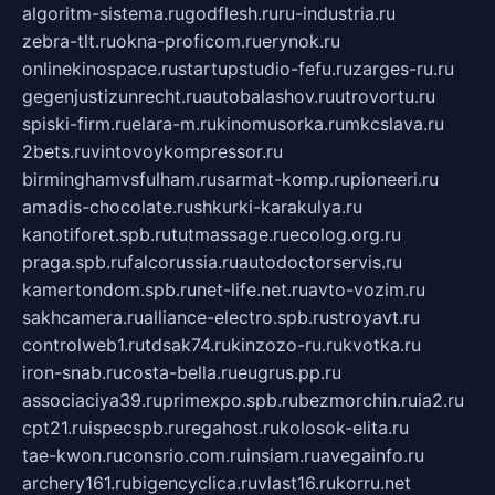
algoritm-sistema.ru
godflesh.ru
ru-industria.ru
zebra-tlt.ru
okna-proficom.ru
erynok.ru
onlinekinospace.ru
startupstudio-fefu.ru
zarges-ru.ru
gegenjustizunrecht.ru
autobalashov.ru
utrovortu.ru
spiski-firm.ru
elara-m.ru
kinomusorka.ru
mkcslava.ru
2bets.ru
vintovoykompressor.ru
birminghamvsfulham.ru
sarmat-komp.ru
pioneeri.ru
amadis-chocolate.ru
shkurki-karakulya.ru
kanotiforet.spb.ru
tutmassage.ru
ecolog.org.ru
praga.spb.ru
falcorussia.ru
autodoctorservis.ru
kamertondom.spb.ru
net-life.net.ru
avto-vozim.ru
sakhcamera.ru
alliance-electro.spb.ru
stroyavt.ru
controlweb1.ru
tdsak74.ru
kinzozo-ru.ru
kvotka.ru
iron-snab.ru
costa-bella.ru
eugrus.pp.ru
associaciya39.ru
primexpo.spb.ru
bezmorchin.ru
ia2.ru
cpt21.ru
ispecspb.ru
regahost.ru
kolosok-elita.ru
tae-kwon.ru
consrio.com.ru
insiam.ru
avegainfo.ru
archery161.ru
bigencyclica.ru
vlast16.ru
korru.net