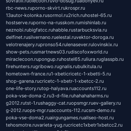
sovratili.ru
olecoon.ru
vd-dosug.ru
adonyev.ru
rbc-news.ru
porno-skvirt.ru
krospr.ru
13autor-kolonka.ru
sormol.ru
2rich.ru
hostel-65.ru
hostserve.ru
porno-na-russkom.ru
mishinlab.ru
neznobi.ru
bigfatcc.ru
habble.ru
starbucksvia.ru
delfinet.ru
silvernano.ru
elestal.ru
vektor-doroga.ru
velotrenajery.ru
pronso54.ru
lenasever.ru
lovinskix.ru
show-pets.ru
smartnews03.ru
discofoxworld.ru
miraclecoon.ru
pongup.ru
hostel65.ru
liura.ru
glasspb.ru
firehunters.ru
gribowo.ru
gnalis.ru
bulkitula.ru
hometown-france.ru
1-xbeticricetc-1-xbetti-5.ru
shop-garena.ru
cricetc-1-xbetr-1-xbetcc-2.ru
one-life-story.ru
top-halyava.ru
accounts112.ru
poka-vse-doma-2.ru
3-d-file.ru
hahahaharms.ru
g2012.ru
tst-1.ru
shaggy-cat.ru
opsmgr.ru
ev-gallery.ru
g-2012.ru
ops-mgr.ru
accounts-112.ru
csm-demo.ru
poka-vse-doma2.ru
airgungames.ru
allseo-host.ru
tehosmotre.ru
varieta-yug.ru
cricetc1xbetr1xbetcc2.ru