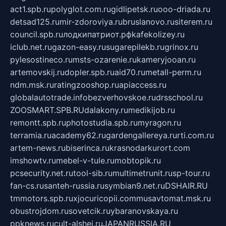
act1.spb.ru
polyglot.com.ru
gidlipetsk.ru
ooo-driada.ru
detsad125.ru
mir-zdoroviya.ru
bruslanovo.ru
siterem.ru
council.spb.ru
лодкипатриот.рф
kafekolizey.ru
iclub.net.ru
gazon-easy.ru
sugarepilekb.ru
grinox.ru
pylesostineco.ru
msts-ozarenie.ru
kameryjooan.ru
artemovskij.ru
dopler.spb.ru
aid70.ru
metall-perm.ru
ndm.msk.ru
ratingzooshop.ru
apiaccess.ru
globalautotrade.info
bezverhovskoe.ru
drsschool.ru
ZOOSMART.SPB.RU
dalakony.ru
medikijob.ru
remontt.spb.ru
photostudia.spb.ru
myragon.ru
terramia.ru
academy62.ru
gardengallereya.ru
rti.com.ru
artem-news.ru
biserinca.ru
krasnodarkurort.com
imshowtv.ru
mebel-v-tule.ru
mobtopik.ru
pcsecurity.net.ru
tool-sib.ru
multimetrunit.ru
sp-tour.ru
fan-cs.ru
santeh-russia.ru
symbian9.net.ru
DSHAIR.RU
tmmotors.spb.ru
xjocuricopii.com
musavtomat.msk.ru
obustrojdom.ru
sovetcik.ru
ybaranovskaya.ru
ppknews.ru
cult-alshei.ru
JAPANRUSSIA.RU