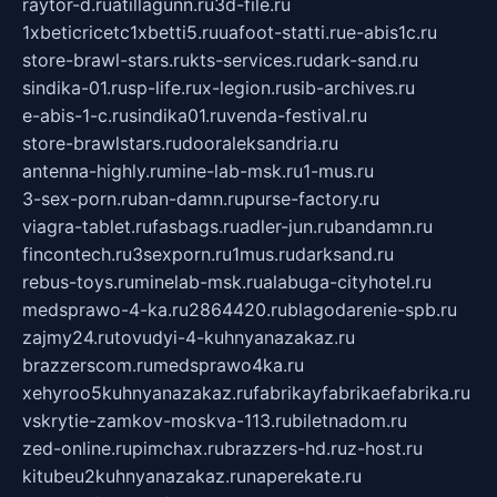
raytor-d.ru
atillagunn.ru
3d-file.ru
1xbeticricetc1xbetti5.ru
uafoot-statti.ru
e-abis1c.ru
store-brawl-stars.ru
kts-services.ru
dark-sand.ru
sindika-01.ru
sp-life.ru
x-legion.ru
sib-archives.ru
e-abis-1-c.ru
sindika01.ru
venda-festival.ru
store-brawlstars.ru
dooraleksandria.ru
antenna-highly.ru
mine-lab-msk.ru
1-mus.ru
3-sex-porn.ru
ban-damn.ru
purse-factory.ru
viagra-tablet.ru
fasbags.ru
adler-jun.ru
bandamn.ru
fincontech.ru
3sexporn.ru
1mus.ru
darksand.ru
rebus-toys.ru
minelab-msk.ru
alabuga-cityhotel.ru
medsprawo-4-ka.ru
2864420.ru
blagodarenie-spb.ru
zajmy24.ru
tovudyi-4-kuhnyanazakaz.ru
brazzerscom.ru
medsprawo4ka.ru
xehyroo5kuhnyanazakaz.ru
fabrikayfabrikaefabrika.ru
vskrytie-zamkov-moskva-113.ru
biletnadom.ru
zed-online.ru
pimchax.ru
brazzers-hd.ru
z-host.ru
kitubeu2kuhnyanazakaz.ru
naperekate.ru