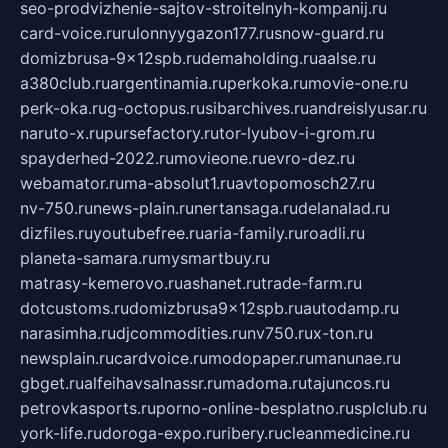
seo-prodvizhenie-sajtov-stroitelnyh-kompanij.ru
card-voice.ru
rulonnyygazon177.ru
snow-guard.ru
domizbrusa-9x12spb.ru
demaholding.ru
aalse.ru
a380club.ru
argentinamia.ru
perkoka.ru
movie-one.ru
perk-oka.ru
g-octopus.ru
sibarchives.ru
andreislyusar.ru
naruto-x.ru
pursefactory.ru
tor-lyubov-i-grom.ru
spayderhed-2022.ru
movieone.ru
evro-dez.ru
webamator.ru
ma-absolut1.ru
avtopomosch27.ru
nv-750.ru
news-plain.ru
nertansaga.ru
delanalad.ru
dizfiles.ru
youtubefree.ru
aria-family.ru
roadli.ru
planeta-samara.ru
mysmartbuy.ru
matrasy-kemerovo.ru
ashanet.ru
trade-farm.ru
dotcustoms.ru
domizbrusa9x12spb.ru
autodamp.ru
narasimha.ru
djcommodities.ru
nv750.ru
x-ton.ru
newsplain.ru
cardvoice.ru
modopaper.ru
manunae.ru
gbget.ru
alfeihavsalnassr.ru
madoma.ru
tajuncos.ru
petrovkasports.ru
porno-online-besplatno.ru
splclub.ru
york-life.ru
doroga-expo.ru
ribery.ru
cleanmedicine.ru