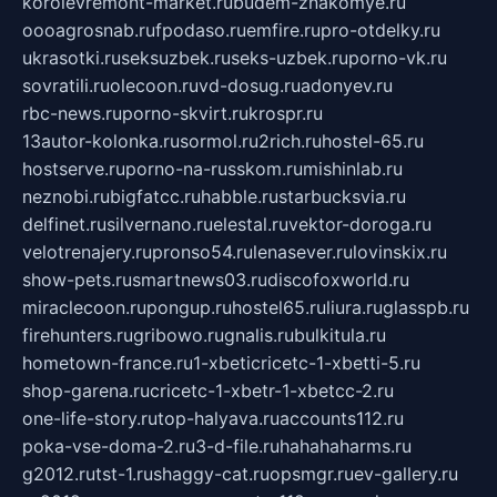
korolevremont-market.ru
budem-znakomye.ru
oooagrosnab.ru
fpodaso.ru
emfire.ru
pro-otdelky.ru
ukrasotki.ru
seksuzbek.ru
seks-uzbek.ru
porno-vk.ru
sovratili.ru
olecoon.ru
vd-dosug.ru
adonyev.ru
rbc-news.ru
porno-skvirt.ru
krospr.ru
13autor-kolonka.ru
sormol.ru
2rich.ru
hostel-65.ru
hostserve.ru
porno-na-russkom.ru
mishinlab.ru
neznobi.ru
bigfatcc.ru
habble.ru
starbucksvia.ru
delfinet.ru
silvernano.ru
elestal.ru
vektor-doroga.ru
velotrenajery.ru
pronso54.ru
lenasever.ru
lovinskix.ru
show-pets.ru
smartnews03.ru
discofoxworld.ru
miraclecoon.ru
pongup.ru
hostel65.ru
liura.ru
glasspb.ru
firehunters.ru
gribowo.ru
gnalis.ru
bulkitula.ru
hometown-france.ru
1-xbeticricetc-1-xbetti-5.ru
shop-garena.ru
cricetc-1-xbetr-1-xbetcc-2.ru
one-life-story.ru
top-halyava.ru
accounts112.ru
poka-vse-doma-2.ru
3-d-file.ru
hahahaharms.ru
g2012.ru
tst-1.ru
shaggy-cat.ru
opsmgr.ru
ev-gallery.ru