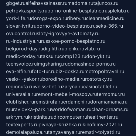
gbget.ru
alfeihavsalnassr.ru
madoma.ru
tajuncos.ru
petrovkasports.ru
porno-online-besplatno.ru
splclub.ru
york-life.ru
doroga-expo.ru
ribery.ru
cleanmedicine.ru
slovar-ivrit.ru
porno-video-besplatno.ru
seks-365.ru
ovucontrol.ru
sloty-igrovyye-avtomaty.ru
ru-industriya.ru
russkoe-porno-besplatno.ru
belgorod-day.ru
digilith.ru
pichkurovlab.ru
medic-today.ru
taksu.ru
comp123.ru
don-ykt.ru
teensvoice.ru
imgsharing.ru
domashnee-porno.ru
eva-elfie.ru
foto-tur.ru
biz-doska.ru
metropoltravel.ru
veslo-i-yakor.ru
borodino-media.ru
rostotsky.ru
regionufa.ru
weiss-bet.ru
zaryna.ru
casinotablet.ru
universalia.ru
remont-mebeli-moscow.ru
termomur.ru
clubfisher.ru
remstirufa.ru
erdamchi.ru
doramamama.ru
muraviovka-park.ru
worldofwoman.ru
clean-dreams.ru
arkrym.ru
kristinita.ru
dircomputer.ru
healthenter.ru
textexperts.ru
pivnaya-kruzhka.ru
kinofilmy-2021.ru
demolalapaluza.ru
tanyavanya.ru
remstir-tolyatti.ru