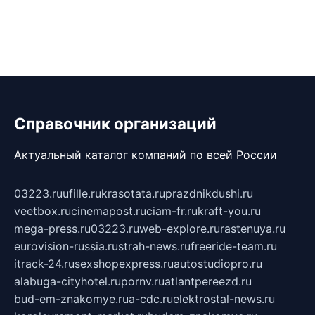
Справочник организаций
Актуальный каталог компаний по всей России
03223.ru
ufille.ru
krasotata.ru
prazdnikdushi.ru
veetbox.ru
cinemapost.ru
ciam-fr.ru
kraft-you.ru
mega-press.ru
03223.ru
web-explore.ru
rastenuya.ru
eurovision-russia.ru
strah-news.ru
freeride-team.ru
itrack-24.ru
sexshopexpress.ru
autostudiopro.ru
alabuga-cityhotel.ru
pornv.ru
atlantpereezd.ru
bud-em-znakomye.ru
a-cdc.ru
elektrostal-news.ru