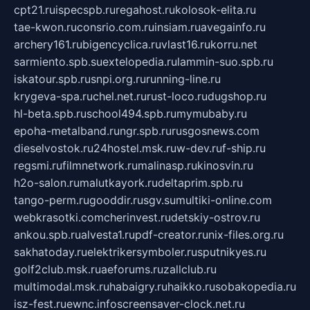
cpt21.ru
ispecspb.ru
regahost.ru
kolosok-elita.ru
tae-kwon.ru
consrio.com.ru
insiam.ru
avegainfo.ru
archery161.ru
bigencyclica.ru
vlast16.ru
korru.net
sarmiento.spb.su
extelopedia.ru
lammin-suo.spb.ru
iskatour.spb.ru
snpi.org.ru
running-line.ru
krygeva-spa.ru
chel.net.ru
rust-loco.ru
dugshop.ru
hl-beta.spb.ru
school494.spb.ru
mymubaby.ru
epoha-metalband.ru
ngr.spb.ru
rusgosnews.com
dieselvostok.ru
24hostel.msk.ru
w-dev.ru
f-ship.ru
regsmi.ru
filmnetwork.ru
malinasp.ru
kinosvin.ru
h2o-salon.ru
malutkayork.ru
deltaprim.spb.ru
tango-perm.ru
gooddir.ru
sgv.su
multiki-online.com
webkrasotki.com
cherinvest.ru
detskiy-ostrov.ru
ankou.spb.ru
alvesta1.ru
pdf-creator.ru
nix-files.org.ru
sakhatoday.ru
elektrikersymboler.ru
sputnikyes.ru
golf2club.msk.ru
aeforums.ru
zallclub.ru
multimodal.msk.ru
habaigry.ru
haikko.ru
sobakopedia.ru
isz-fest.ru
ewnc.info
screensaver-clock.net.ru