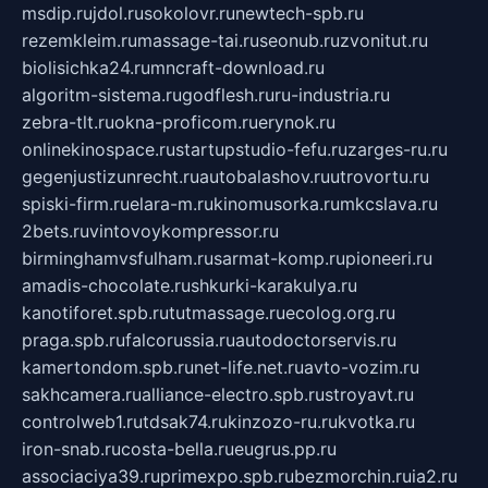
msdip.ru
jdol.ru
sokolovr.ru
newtech-spb.ru
rezemkleim.ru
massage-tai.ru
seonub.ru
zvonitut.ru
biolisichka24.ru
mncraft-download.ru
algoritm-sistema.ru
godflesh.ru
ru-industria.ru
zebra-tlt.ru
okna-proficom.ru
erynok.ru
onlinekinospace.ru
startupstudio-fefu.ru
zarges-ru.ru
gegenjustizunrecht.ru
autobalashov.ru
utrovortu.ru
spiski-firm.ru
elara-m.ru
kinomusorka.ru
mkcslava.ru
2bets.ru
vintovoykompressor.ru
birminghamvsfulham.ru
sarmat-komp.ru
pioneeri.ru
amadis-chocolate.ru
shkurki-karakulya.ru
kanotiforet.spb.ru
tutmassage.ru
ecolog.org.ru
praga.spb.ru
falcorussia.ru
autodoctorservis.ru
kamertondom.spb.ru
net-life.net.ru
avto-vozim.ru
sakhcamera.ru
alliance-electro.spb.ru
stroyavt.ru
controlweb1.ru
tdsak74.ru
kinzozo-ru.ru
kvotka.ru
iron-snab.ru
costa-bella.ru
eugrus.pp.ru
associaciya39.ru
primexpo.spb.ru
bezmorchin.ru
ia2.ru