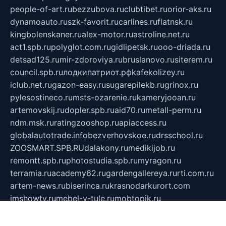
people-of-art.ru
bezzubova.ru
clubtibet.ru
orior-aks.ru
dynamoauto.ru
szk-favorit.ru
carlines.ru
flatnsk.ru
kingbolenskaner.ru
alex-motor.ru
astroline.net.ru
act1.spb.ru
polyglot.com.ru
gidlipetsk.ru
ooo-driada.ru
detsad125.ru
mir-zdoroviya.ru
bruslanovo.ru
siterem.ru
council.spb.ru
лодкипатриот.рф
kafekolizey.ru
iclub.net.ru
gazon-easy.ru
sugarepilekb.ru
grinox.ru
pylesostineco.ru
msts-ozarenie.ru
kameryjooan.ru
artemovskij.ru
dopler.spb.ru
aid70.ru
metall-perm.ru
ndm.msk.ru
ratingzooshop.ru
apiaccess.ru
globalautotrade.info
bezverhovskoe.ru
drsschool.ru
ZOOSMART.SPB.RU
dalakony.ru
medikijob.ru
remontt.spb.ru
photostudia.spb.ru
myragon.ru
terramia.ru
academy62.ru
gardengallereya.ru
rti.com.ru
artem-news.ru
biserinca.ru
krasnodarkurort.com
imshowtv.ru
mebel-v-tule.ru
mobtopik.ru
pcsecurity.net.ru
tool-sib.ru
multimetrunit.ru
sp-tour.ru
fan-cs.ru
santeh-russia.ru
symbian9.net.ru
DSHAIR.RU