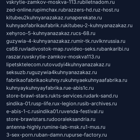
vskrytie-zamkov-moskva-113.ru
biletnadom.ru
zed-online.ru
pimchax.ru
brazzers-hd.ru
z-host.ru
kitubeu2kuhnyanazakaz.ru
naperekate.ru
kuhnyaofabrikaufabrik.ru
kitubeu-2-kuhnyanazakaz.ru
xehyroo-5-kuhnyanazakaz.ru
cs-68.ru
guzywia-4-kuhnyanazakaz.ru
mir-tk.ru
vlknrussia.ru
cs68.ru
vladivostok-map.ru
video-seks.ru
bankaribi.ru
raszar.ru
vskrytie-zamkov-moskva113.ru
lipetsktelecom.ru
tovudyi4kuhnyanazakaz.ru
seksuzb.ru
guzywia4kuhnyanazakaz.ru
fabrikaofabrikaokuhny.ru
kuhnyaekuhnyaafabrika.ru
kuhnyaykuhnyayfabrika.ru
e-abis1c.ru
store-brawl-stars.ru
kts-services.ru
dark-sand.ru
sindika-01.ru
sp-life.ru
x-legion.ru
sib-archives.ru
e-abis-1-c.ru
sindika01.ru
venda-festival.ru
store-brawlstars.ru
dooraleksandria.ru
antenna-highly.ru
mine-lab-msk.ru
1-mus.ru
3-sex-porn.ru
ban-damn.ru
purse-factory.ru