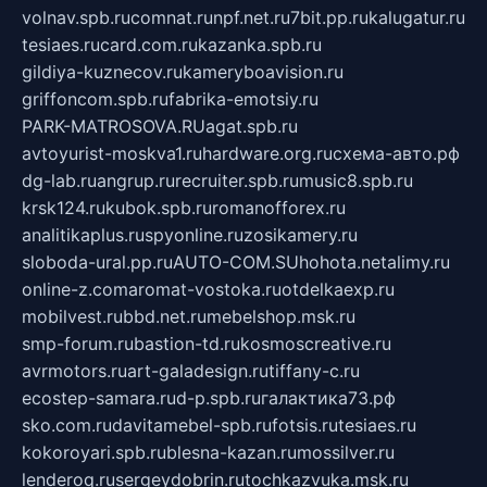
volnav.spb.ru
comnat.ru
npf.net.ru
7bit.pp.ru
kalugatur.ru
tesiaes.ru
card.com.ru
kazanka.spb.ru
gildiya-kuznecov.ru
kameryboavision.ru
griffoncom.spb.ru
fabrika-emotsiy.ru
PARK-MATROSOVA.RU
agat.spb.ru
avtoyurist-moskva1.ru
hardware.org.ru
схема-авто.рф
dg-lab.ru
angrup.ru
recruiter.spb.ru
music8.spb.ru
krsk124.ru
kubok.spb.ru
romanofforex.ru
analitikaplus.ru
spyonline.ru
zosikamery.ru
sloboda-ural.pp.ru
AUTO-COM.SU
hohota.net
alimy.ru
online-z.com
aromat-vostoka.ru
otdelkaexp.ru
mobilvest.ru
bbd.net.ru
mebelshop.msk.ru
smp-forum.ru
bastion-td.ru
kosmoscreative.ru
avrmotors.ru
art-galadesign.ru
tiffany-c.ru
ecostep-samara.ru
d-p.spb.ru
галактика73.рф
sko.com.ru
davitamebel-spb.ru
fotsis.ru
tesiaes.ru
kokoroyari.spb.ru
blesna-kazan.ru
mossilver.ru
lenderoq.ru
sergeydobrin.ru
tochkazvuka.msk.ru