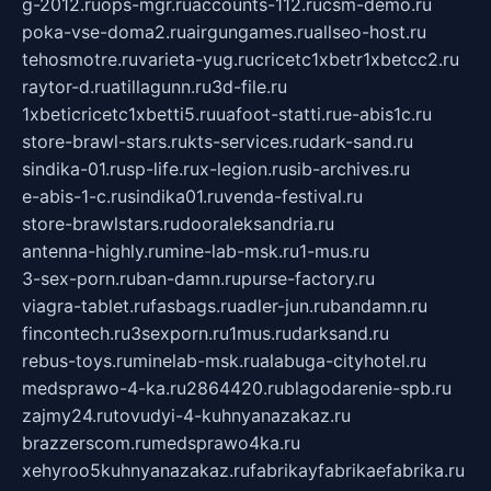
g-2012.ru
ops-mgr.ru
accounts-112.ru
csm-demo.ru
poka-vse-doma2.ru
airgungames.ru
allseo-host.ru
tehosmotre.ru
varieta-yug.ru
cricetc1xbetr1xbetcc2.ru
raytor-d.ru
atillagunn.ru
3d-file.ru
1xbeticricetc1xbetti5.ru
uafoot-statti.ru
e-abis1c.ru
store-brawl-stars.ru
kts-services.ru
dark-sand.ru
sindika-01.ru
sp-life.ru
x-legion.ru
sib-archives.ru
e-abis-1-c.ru
sindika01.ru
venda-festival.ru
store-brawlstars.ru
dooraleksandria.ru
antenna-highly.ru
mine-lab-msk.ru
1-mus.ru
3-sex-porn.ru
ban-damn.ru
purse-factory.ru
viagra-tablet.ru
fasbags.ru
adler-jun.ru
bandamn.ru
fincontech.ru
3sexporn.ru
1mus.ru
darksand.ru
rebus-toys.ru
minelab-msk.ru
alabuga-cityhotel.ru
medsprawo-4-ka.ru
2864420.ru
blagodarenie-spb.ru
zajmy24.ru
tovudyi-4-kuhnyanazakaz.ru
brazzerscom.ru
medsprawo4ka.ru
xehyroo5kuhnyanazakaz.ru
fabrikayfabrikaefabrika.ru