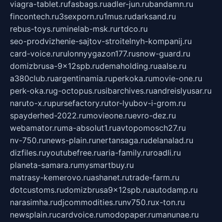
viagra-tablet.ru
fasbags.ru
adler-jun.ru
bandamn.ru
fincontech.ru
3sexporn.ru
1mus.ru
darksand.ru
rebus-toys.ru
minelab-msk.ru
rtdco.ru
seo-prodvizhenie-sajtov-stroitelnyh-kompanij.ru
card-voice.ru
rulonnyygazon177.ru
snow-guard.ru
domizbrusa-9x12spb.ru
demaholding.ru
aalse.ru
a380club.ru
argentinamia.ru
perkoka.ru
movie-one.ru
perk-oka.ru
g-octopus.ru
sibarchives.ru
andreislyusar.ru
naruto-x.ru
pursefactory.ru
tor-lyubov-i-grom.ru
spayderhed-2022.ru
movieone.ru
evro-dez.ru
webamator.ru
ma-absolut1.ru
avtopomosch27.ru
nv-750.ru
news-plain.ru
nertansaga.ru
delanalad.ru
dizfiles.ru
youtubefree.ru
aria-family.ru
roadli.ru
planeta-samara.ru
mysmartbuy.ru
matrasy-kemerovo.ru
ashanet.ru
trade-farm.ru
dotcustoms.ru
domizbrusa9x12spb.ru
autodamp.ru
narasimha.ru
djcommodities.ru
nv750.ru
x-ton.ru
newsplain.ru
cardvoice.ru
modopaper.ru
manunae.ru