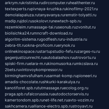
arkrym.ru
kristinita.ru
dircomputer.ru
healthenter.ru
textexperts.ru
pivnaya-kruzhka.ru
kinofilmy-2021.ru
demolalapaluza.ru
tanyavanya.ru
remstir-tolyatti.ru
msdip.ru
jdol.ru
sokolovr.ru
newtech-spb.ru
rezemkleim.ru
massage-tai.ru
seonub.ru
zvonitut.ru
biolisichka24.ru
mncraft-download.ru
algoritm-sistema.ru
godflesh.ru
ru-industria.ru
zebra-tlt.ru
okna-proficom.ru
erynok.ru
onlinekinospace.ru
startupstudio-fefu.ru
zarges-ru.ru
gegenjustizunrecht.ru
autobalashov.ru
utrovortu.ru
spiski-firm.ru
elara-m.ru
kinomusorka.ru
mkcslava.ru
2bets.ru
vintovoykompressor.ru
birminghamvsfulham.ru
sarmat-komp.ru
pioneeri.ru
amadis-chocolate.ru
shkurki-karakulya.ru
kanotiforet.spb.ru
tutmassage.ru
ecolog.org.ru
praga.spb.ru
falcorussia.ru
autodoctorservis.ru
kamertondom.spb.ru
net-life.net.ru
avto-vozim.ru
sakhcamera.ru
alliance-electro.spb.ru
stroyavt.ru