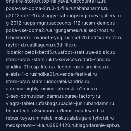
one-life-story.ru
top-halyava.ru
accounts112.ru
poka-vse-doma-2.ru
3-d-file.ru
hahahaharms.ru
g2012.ru
tst-1.ru
shaggy-cat.ru
opsmgr.ru
ev-gallery.ru
g-2012.ru
ops-mgr.ru
accounts-112.ru
csm-demo.ru
poka-vse-doma2.ru
airgungames.ru
allseo-host.ru
tehosmotre.ru
varieta-yug.ru
cricetc1xbetr1xbetcc2.ru
raytor-d.ru
atillagunn.ru
3d-file.ru
1xbeticricetc1xbetti5.ru
uafoot-statti.ru
e-abis1c.ru
store-brawl-stars.ru
kts-services.ru
dark-sand.ru
sindika-01.ru
sp-life.ru
x-legion.ru
sib-archives.ru
e-abis-1-c.ru
sindika01.ru
venda-festival.ru
store-brawlstars.ru
dooraleksandria.ru
antenna-highly.ru
mine-lab-msk.ru
1-mus.ru
3-sex-porn.ru
ban-damn.ru
purse-factory.ru
viagra-tablet.ru
fasbags.ru
adler-jun.ru
bandamn.ru
fincontech.ru
3sexporn.ru
1mus.ru
darksand.ru
rebus-toys.ru
minelab-msk.ru
alabuga-cityhotel.ru
medsprawo-4-ka.ru
2864420.ru
blagodarenie-spb.ru