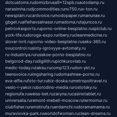
dotcustoms.ru
domizbrusa9x12spb.ru
autodamp.ru
narasimha.ru
djcommodities.ru
nv750.ru
x-ton.ru
newsplain.ru
cardvoice.ru
modopaper.ru
manunae.ru
gbget.ru
alfeihavsalnassr.ru
madoma.ru
tajuncos.ru
petrovkasports.ru
porno-online-besplatno.ru
splclub.ru
york-life.ru
doroga-expo.ru
ribery.ru
cleanmedicine.ru
slovar-ivrit.ru
porno-video-besplatno.ru
seks-365.ru
ovucontrol.ru
sloty-igrovyye-avtomaty.ru
ru-industriya.ru
russkoe-porno-besplatno.ru
belgorod-day.ru
digilith.ru
pichkurovlab.ru
medic-today.ru
taksu.ru
comp123.ru
don-ykt.ru
teensvoice.ru
imgsharing.ru
domashnee-porno.ru
eva-elfie.ru
foto-tur.ru
biz-doska.ru
metropoltravel.ru
veslo-i-yakor.ru
borodino-media.ru
rostotsky.ru
regionufa.ru
weiss-bet.ru
zaryna.ru
casinotablet.ru
universalia.ru
remont-mebeli-moscow.ru
termomur.ru
clubfisher.ru
remstirufa.ru
erdamchi.ru
doramamama.ru
muraviovka-park.ru
worldofwoman.ru
clean-dreams.ru