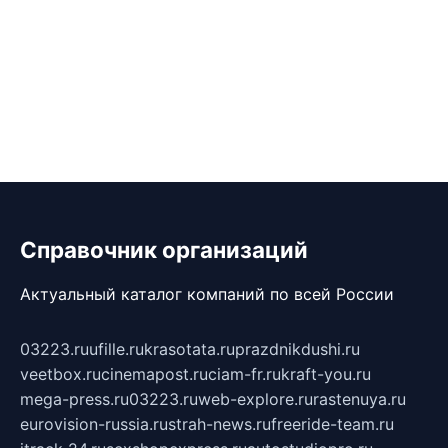
Справочник организаций
Актуальный каталог компаний по всей России
03223.ru
ufille.ru
krasotata.ru
prazdnikdushi.ru
veetbox.ru
cinemapost.ru
ciam-fr.ru
kraft-you.ru
mega-press.ru
03223.ru
web-explore.ru
rastenuya.ru
eurovision-russia.ru
strah-news.ru
freeride-team.ru