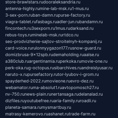
store-brawlstars.ru
dooraleksandria.ru
antenna-highly.ru
mine-lab-msk.ru
1-mus.ru
3-sex-porn.ru
ban-damn.ru
purse-factory.ru
viagra-tablet.ru
fasbags.ru
adler-jun.ru
bandamn.ru
fincontech.ru
3sexporn.ru
1mus.ru
darksand.ru
rebus-toys.ru
minelab-msk.ru
rtdco.ru
seo-prodvizhenie-sajtov-stroitelnyh-kompanij.ru
card-voice.ru
rulonnyygazon177.ru
snow-guard.ru
domizbrusa-9x12spb.ru
demaholding.ru
aalse.ru
a380club.ru
argentinamia.ru
perkoka.ru
movie-one.ru
perk-oka.ru
g-octopus.ru
sibarchives.ru
andreislyusar.ru
naruto-x.ru
pursefactory.ru
tor-lyubov-i-grom.ru
spayderhed-2022.ru
movieone.ru
evro-dez.ru
webamator.ru
ma-absolut1.ru
avtopomosch27.ru
nv-750.ru
news-plain.ru
nertansaga.ru
delanalad.ru
dizfiles.ru
youtubefree.ru
aria-family.ru
roadli.ru
planeta-samara.ru
mysmartbuy.ru
matrasy-kemerovo.ru
ashanet.ru
trade-farm.ru