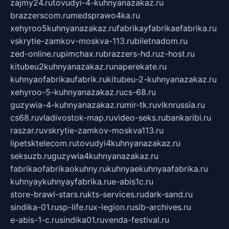
zajmy24.ru
tovudyi-4-kuhnyanazakaz.ru
brazzerscom.ru
medsprawo4ka.ru
xehyroo5kuhnyanazakaz.ru
fabrikayfabrikaefabrika.ru
vskrytie-zamkov-moskva-113.ru
biletnadom.ru
zed-online.ru
pimchax.ru
brazzers-hd.ru
z-host.ru
kitubeu2kuhnyanazakaz.ru
naperekate.ru
kuhnyaofabrikaufabrik.ru
kitubeu-2-kuhnyanazakaz.ru
xehyroo-5-kuhnyanazakaz.ru
cs-68.ru
guzywia-4-kuhnyanazakaz.ru
mir-tk.ru
vlknrussia.ru
cs68.ru
vladivostok-map.ru
video-seks.ru
bankaribi.ru
raszar.ru
vskrytie-zamkov-moskva113.ru
lipetsktelecom.ru
tovudyi4kuhnyanazakaz.ru
seksuzb.ru
guzywia4kuhnyanazakaz.ru
fabrikaofabrikaokuhny.ru
kuhnyaekuhnyaafabrika.ru
kuhnyaykuhnyayfabrika.ru
e-abis1c.ru
store-brawl-stars.ru
kts-services.ru
dark-sand.ru
sindika-01.ru
sp-life.ru
x-legion.ru
sib-archives.ru
e-abis-1-c.ru
sindika01.ru
venda-festival.ru