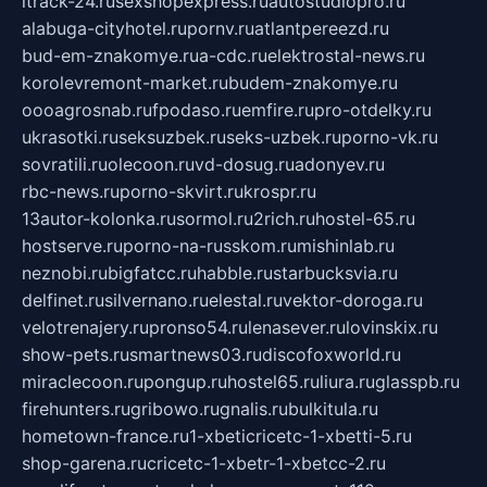
itrack-24.ru
sexshopexpress.ru
autostudiopro.ru
alabuga-cityhotel.ru
pornv.ru
atlantpereezd.ru
bud-em-znakomye.ru
a-cdc.ru
elektrostal-news.ru
korolevremont-market.ru
budem-znakomye.ru
oooagrosnab.ru
fpodaso.ru
emfire.ru
pro-otdelky.ru
ukrasotki.ru
seksuzbek.ru
seks-uzbek.ru
porno-vk.ru
sovratili.ru
olecoon.ru
vd-dosug.ru
adonyev.ru
rbc-news.ru
porno-skvirt.ru
krospr.ru
13autor-kolonka.ru
sormol.ru
2rich.ru
hostel-65.ru
hostserve.ru
porno-na-russkom.ru
mishinlab.ru
neznobi.ru
bigfatcc.ru
habble.ru
starbucksvia.ru
delfinet.ru
silvernano.ru
elestal.ru
vektor-doroga.ru
velotrenajery.ru
pronso54.ru
lenasever.ru
lovinskix.ru
show-pets.ru
smartnews03.ru
discofoxworld.ru
miraclecoon.ru
pongup.ru
hostel65.ru
liura.ru
glasspb.ru
firehunters.ru
gribowo.ru
gnalis.ru
bulkitula.ru
hometown-france.ru
1-xbeticricetc-1-xbetti-5.ru
shop-garena.ru
cricetc-1-xbetr-1-xbetcc-2.ru