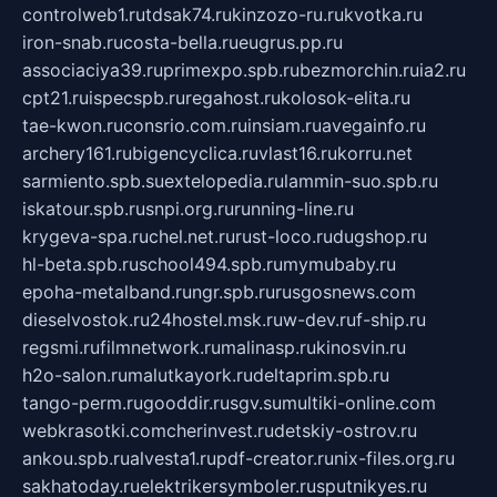
controlweb1.ru
tdsak74.ru
kinzozo-ru.ru
kvotka.ru
iron-snab.ru
costa-bella.ru
eugrus.pp.ru
associaciya39.ru
primexpo.spb.ru
bezmorchin.ru
ia2.ru
cpt21.ru
ispecspb.ru
regahost.ru
kolosok-elita.ru
tae-kwon.ru
consrio.com.ru
insiam.ru
avegainfo.ru
archery161.ru
bigencyclica.ru
vlast16.ru
korru.net
sarmiento.spb.su
extelopedia.ru
lammin-suo.spb.ru
iskatour.spb.ru
snpi.org.ru
running-line.ru
krygeva-spa.ru
chel.net.ru
rust-loco.ru
dugshop.ru
hl-beta.spb.ru
school494.spb.ru
mymubaby.ru
epoha-metalband.ru
ngr.spb.ru
rusgosnews.com
dieselvostok.ru
24hostel.msk.ru
w-dev.ru
f-ship.ru
regsmi.ru
filmnetwork.ru
malinasp.ru
kinosvin.ru
h2o-salon.ru
malutkayork.ru
deltaprim.spb.ru
tango-perm.ru
gooddir.ru
sgv.su
multiki-online.com
webkrasotki.com
cherinvest.ru
detskiy-ostrov.ru
ankou.spb.ru
alvesta1.ru
pdf-creator.ru
nix-files.org.ru
sakhatoday.ru
elektrikersymboler.ru
sputnikyes.ru