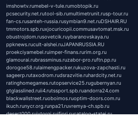
imshowtv.ru
mebel-v-tule.ru
mobtopik.ru
pcsecurity.net.ru
tool-sib.ru
multimetrunit.ru
sp-tour.ru
fan-cs.ru
santeh-russia.ru
symbian9.net.ru
DSHAIR.RU
tmmotors.spb.ru
xjocuricopii.com
musavtomat.msk.ru
obustrojdom.ru
sovetcik.ru
ybaranovskaya.ru
ppknews.ru
cult-alshei.ru
JAPANRUSSIA.RU
proekciyamebel.ru
imper-finans.ru
rim.org.ru
glamourai.ru
brassminus.ru
zabor-pro.ru
ftn.pp.ru
dorogoe58.ru
laimengpacker.ru
kuzova-zapchasti.ru
sageerp.ru
taxodrom.ru
dsrazvitie.ru
hardcity.net.ru
ratinghomegames.ru
topservice25.ru
gubernyan.ru
gtglasslined.ru
ii4.ru
tssport.spb.ru
andorra24.com
blackwallstreet.ru
oboimos.ru
optim-doors.com.ru
ikuch.ru
nycr.org.ru
npa21.ru
vremya-ch.spb.ru
desert000.ru
ivtorgi.ru
ifiori.ru
catalog-statei.ru
dcv.org.ru
spetsmaster174.ru
ipkameryhiseeu.ru
dum26.ru
ruspol.spb.ru
fr-opendp.ru
kam-solnyshko.ru
cheyenne-arapaho.ru
sevzapmetal.spb.ru