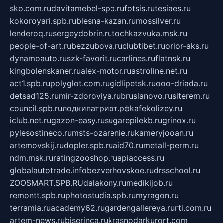
sko.com.ru
davitamebel-spb.ru
fotsis.ru
tesiaes.ru
kokoroyari.spb.ru
blesna-kazan.ru
mossilver.ru
lenderoq.ru
sergeydobrin.ru
tochkazvuka.msk.ru
people-of-art.ru
bezzubova.ru
clubtibet.ru
orior-aks.ru
dynamoauto.ru
szk-favorit.ru
carlines.ru
flatnsk.ru
kingbolenskaner.ru
alex-motor.ru
astroline.net.ru
act1.spb.ru
polyglot.com.ru
gidlipetsk.ru
ooo-driada.ru
detsad125.ru
mir-zdoroviya.ru
bruslanovo.ru
siterem.ru
council.spb.ru
лодкипатриот.рф
kafekolizey.ru
iclub.net.ru
gazon-easy.ru
sugarepilekb.ru
grinox.ru
pylesostineco.ru
msts-ozarenie.ru
kameryjooan.ru
artemovskij.ru
dopler.spb.ru
aid70.ru
metall-perm.ru
ndm.msk.ru
ratingzooshop.ru
apiaccess.ru
globalautotrade.info
bezverhovskoe.ru
drsschool.ru
ZOOSMART.SPB.RU
dalakony.ru
medikijob.ru
remontt.spb.ru
photostudia.spb.ru
myragon.ru
terramia.ru
academy62.ru
gardengallereya.ru
rti.com.ru
artem-news.ru
biserinca.ru
krasnodarkurort.com