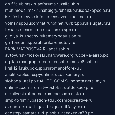
golf2club.msk.ru
aeforums.ru
zallclub.ru
multimodal.msk.ru
habaigry.ru
haikko.ru
sobakopedia.ru
isz-fest.ru
ewnc.info
screensaver-clock.net.ru
volnav.spb.ru
comnat.ru
npf.net.ru
7bit.pp.ru
kalugatur.ru
tesiaes.ru
card.com.ru
kazanka.spb.ru
gildiya-kuznecov.ru
kameryboavision.ru
griffoncom.spb.ru
fabrika-emotsiy.ru
PARK-MATROSOVA.RU
agat.spb.ru
avtoyurist-moskva1.ru
hardware.org.ru
схема-авто.рф
dg-lab.ru
angrup.ru
recruiter.spb.ru
music8.spb.ru
krsk124.ru
kubok.spb.ru
romanofforex.ru
analitikaplus.ru
spyonline.ru
zosikamery.ru
sloboda-ural.pp.ru
AUTO-COM.SU
hohota.net
alimy.ru
online-z.com
aromat-vostoka.ru
otdelkaexp.ru
mobilvest.ru
bbd.net.ru
mebelshop.msk.ru
smp-forum.ru
bastion-td.ru
kosmoscreative.ru
avrmotors.ru
art-galadesign.ru
tiffany-c.ru
ecostep-samara.ru
d-p.spb.ru
галактика73.рф