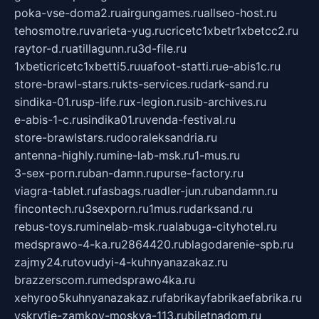
poka-vse-doma2.ru
airgungames.ru
allseo-host.ru
tehosmotre.ru
varieta-yug.ru
cricetc1xbetr1xbetcc2.ru
raytor-d.ru
atillagunn.ru
3d-file.ru
1xbeticricetc1xbetti5.ru
uafoot-statti.ru
e-abis1c.ru
store-brawl-stars.ru
kts-services.ru
dark-sand.ru
sindika-01.ru
sp-life.ru
x-legion.ru
sib-archives.ru
e-abis-1-c.ru
sindika01.ru
venda-festival.ru
store-brawlstars.ru
dooraleksandria.ru
antenna-highly.ru
mine-lab-msk.ru
1-mus.ru
3-sex-porn.ru
ban-damn.ru
purse-factory.ru
viagra-tablet.ru
fasbags.ru
adler-jun.ru
bandamn.ru
fincontech.ru
3sexporn.ru
1mus.ru
darksand.ru
rebus-toys.ru
minelab-msk.ru
alabuga-cityhotel.ru
medsprawo-4-ka.ru
2864420.ru
blagodarenie-spb.ru
zajmy24.ru
tovudyi-4-kuhnyanazakaz.ru
brazzerscom.ru
medsprawo4ka.ru
xehyroo5kuhnyanazakaz.ru
fabrikayfabrikaefabrika.ru
vskrytie-zamkov-moskva-113.ru
biletnadom.ru