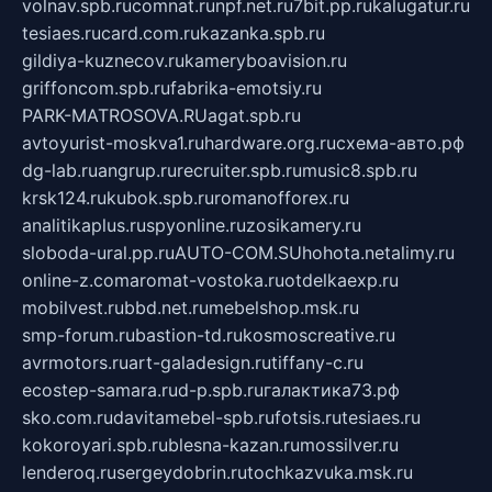
volnav.spb.ru
comnat.ru
npf.net.ru
7bit.pp.ru
kalugatur.ru
tesiaes.ru
card.com.ru
kazanka.spb.ru
gildiya-kuznecov.ru
kameryboavision.ru
griffoncom.spb.ru
fabrika-emotsiy.ru
PARK-MATROSOVA.RU
agat.spb.ru
avtoyurist-moskva1.ru
hardware.org.ru
схема-авто.рф
dg-lab.ru
angrup.ru
recruiter.spb.ru
music8.spb.ru
krsk124.ru
kubok.spb.ru
romanofforex.ru
analitikaplus.ru
spyonline.ru
zosikamery.ru
sloboda-ural.pp.ru
AUTO-COM.SU
hohota.net
alimy.ru
online-z.com
aromat-vostoka.ru
otdelkaexp.ru
mobilvest.ru
bbd.net.ru
mebelshop.msk.ru
smp-forum.ru
bastion-td.ru
kosmoscreative.ru
avrmotors.ru
art-galadesign.ru
tiffany-c.ru
ecostep-samara.ru
d-p.spb.ru
галактика73.рф
sko.com.ru
davitamebel-spb.ru
fotsis.ru
tesiaes.ru
kokoroyari.spb.ru
blesna-kazan.ru
mossilver.ru
lenderoq.ru
sergeydobrin.ru
tochkazvuka.msk.ru