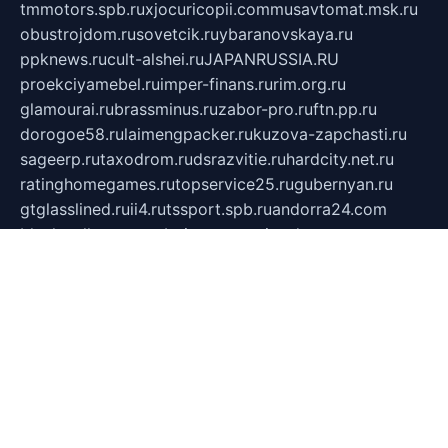
tmmotors.spb.ru
xjocuricopii.com
musavtomat.msk.ru
obustrojdom.ru
sovetcik.ru
ybaranovskaya.ru
ppknews.ru
cult-alshei.ru
JAPANRUSSIA.RU
proekciyamebel.ru
imper-finans.ru
rim.org.ru
glamourai.ru
brassminus.ru
zabor-pro.ru
ftn.pp.ru
dorogoe58.ru
laimengpacker.ru
kuzova-zapchasti.ru
sageerp.ru
taxodrom.ru
dsrazvitie.ru
hardcity.net.ru
ratinghomegames.ru
topservice25.ru
gubernyan.ru
gtglasslined.ru
ii4.ru
tssport.spb.ru
andorra24.com
blackwallstreet.ru
oboimos.ru
optim-doors.com.ru
ikuch.ru
nycr.org.ru
npa21.ru
vremya-ch.spb.ru
desert000.ru
ivtorgi.ru
ifiori.ru
catalog-statei.ru
dcv.org.ru
spetsmaster174.ru
ipkameryhiseeu.ru
dum26.ru
ruspol.spb.ru
fr-opendp.ru
kam-solnyshko.ru
cheyenne-arapaho.ru
sevzapmetal.spb.ru
ted-lapidus.spb.ru
parasite-eliminator.ru
sigma-complete.ru
modernworld.ru
dama-moda.ru
eholot-group.ru
sk-nvkz.ru
DRONGOLD.RU