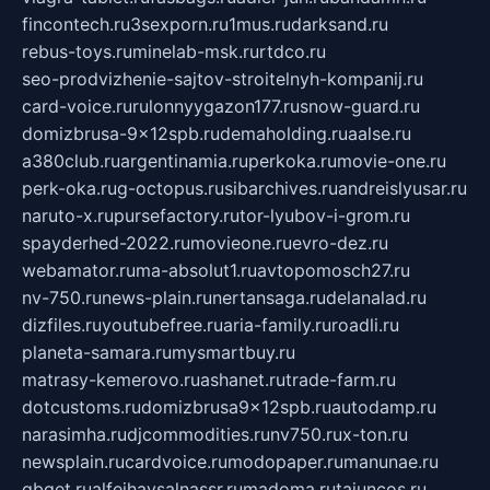
fincontech.ru
3sexporn.ru
1mus.ru
darksand.ru
rebus-toys.ru
minelab-msk.ru
rtdco.ru
seo-prodvizhenie-sajtov-stroitelnyh-kompanij.ru
card-voice.ru
rulonnyygazon177.ru
snow-guard.ru
domizbrusa-9x12spb.ru
demaholding.ru
aalse.ru
a380club.ru
argentinamia.ru
perkoka.ru
movie-one.ru
perk-oka.ru
g-octopus.ru
sibarchives.ru
andreislyusar.ru
naruto-x.ru
pursefactory.ru
tor-lyubov-i-grom.ru
spayderhed-2022.ru
movieone.ru
evro-dez.ru
webamator.ru
ma-absolut1.ru
avtopomosch27.ru
nv-750.ru
news-plain.ru
nertansaga.ru
delanalad.ru
dizfiles.ru
youtubefree.ru
aria-family.ru
roadli.ru
planeta-samara.ru
mysmartbuy.ru
matrasy-kemerovo.ru
ashanet.ru
trade-farm.ru
dotcustoms.ru
domizbrusa9x12spb.ru
autodamp.ru
narasimha.ru
djcommodities.ru
nv750.ru
x-ton.ru
newsplain.ru
cardvoice.ru
modopaper.ru
manunae.ru
gbget.ru
alfeihavsalnassr.ru
madoma.ru
tajuncos.ru