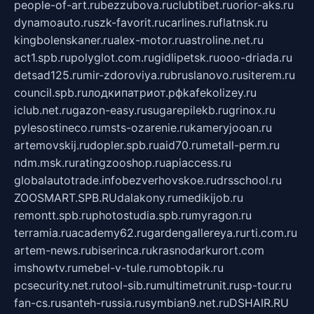
people-of-art.ru
bezzubova.ru
clubtibet.ru
orior-aks.ru
dynamoauto.ru
szk-favorit.ru
carlines.ru
flatnsk.ru
kingbolenskaner.ru
alex-motor.ru
astroline.net.ru
act1.spb.ru
polyglot.com.ru
gidlipetsk.ru
ooo-driada.ru
detsad125.ru
mir-zdoroviya.ru
bruslanovo.ru
siterem.ru
council.spb.ru
лодкипатриот.рф
kafekolizey.ru
iclub.net.ru
gazon-easy.ru
sugarepilekb.ru
grinox.ru
pylesostineco.ru
msts-ozarenie.ru
kameryjooan.ru
artemovskij.ru
dopler.spb.ru
aid70.ru
metall-perm.ru
ndm.msk.ru
ratingzooshop.ru
apiaccess.ru
globalautotrade.info
bezverhovskoe.ru
drsschool.ru
ZOOSMART.SPB.RU
dalakony.ru
medikijob.ru
remontt.spb.ru
photostudia.spb.ru
myragon.ru
terramia.ru
academy62.ru
gardengallereya.ru
rti.com.ru
artem-news.ru
biserinca.ru
krasnodarkurort.com
imshowtv.ru
mebel-v-tule.ru
mobtopik.ru
pcsecurity.net.ru
tool-sib.ru
multimetrunit.ru
sp-tour.ru
fan-cs.ru
santeh-russia.ru
symbian9.net.ru
DSHAIR.RU