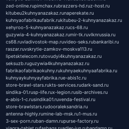
zed-online.ru
pimchax.ru
brazzers-hd.ru
z-host.ru
kitubeu2kuhnyanazakaz.ru
naperekate.ru
kuhnyaofabrikaufabrik.ru
kitubeu-2-kuhnyanazakaz.ru
xehyroo-5-kuhnyanazakaz.ru
cs-68.ru
guzywia-4-kuhnyanazakaz.ru
mir-tk.ru
vlknrussia.ru
cs68.ru
vladivostok-map.ru
video-seks.ru
bankaribi.ru
raszar.ru
vskrytie-zamkov-moskva113.ru
lipetsktelecom.ru
tovudyi4kuhnyanazakaz.ru
seksuzb.ru
guzywia4kuhnyanazakaz.ru
fabrikaofabrikaokuhny.ru
kuhnyaekuhnyaafabrika.ru
kuhnyaykuhnyayfabrika.ru
e-abis1c.ru
store-brawl-stars.ru
kts-services.ru
dark-sand.ru
sindika-01.ru
sp-life.ru
x-legion.ru
sib-archives.ru
e-abis-1-c.ru
sindika01.ru
venda-festival.ru
store-brawlstars.ru
dooraleksandria.ru
antenna-highly.ru
mine-lab-msk.ru
1-mus.ru
3-sex-porn.ru
ban-damn.ru
purse-factory.ru
viagra-tablet.ru
fasbags.ru
adler-jun.ru
bandamn.ru