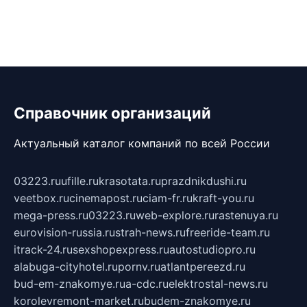
Справочник организаций
Актуальный каталог компаний по всей России
03223.ru
ufille.ru
krasotata.ru
prazdnikdushi.ru
veetbox.ru
cinemapost.ru
ciam-fr.ru
kraft-you.ru
mega-press.ru
03223.ru
web-explore.ru
rastenuya.ru
eurovision-russia.ru
strah-news.ru
freeride-team.ru
itrack-24.ru
sexshopexpress.ru
autostudiopro.ru
alabuga-cityhotel.ru
pornv.ru
atlantpereezd.ru
bud-em-znakomye.ru
a-cdc.ru
elektrostal-news.ru
korolevremont-market.ru
budem-znakomye.ru