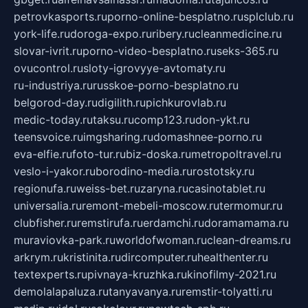
petrovkasports.ru
porno-online-besplatno.ru
splclub.ru
york-life.ru
doroga-expo.ru
ribery.ru
cleanmedicine.ru
slovar-ivrit.ru
porno-video-besplatno.ru
seks-365.ru
ovucontrol.ru
sloty-igrovyye-avtomaty.ru
ru-industriya.ru
russkoe-porno-besplatno.ru
belgorod-day.ru
digilith.ru
pichkurovlab.ru
medic-today.ru
taksu.ru
comp123.ru
don-ykt.ru
teensvoice.ru
imgsharing.ru
domashnee-porno.ru
eva-elfie.ru
foto-tur.ru
biz-doska.ru
metropoltravel.ru
veslo-i-yakor.ru
borodino-media.ru
rostotsky.ru
regionufa.ru
weiss-bet.ru
zaryna.ru
casinotablet.ru
universalia.ru
remont-mebeli-moscow.ru
termomur.ru
clubfisher.ru
remstirufa.ru
erdamchi.ru
doramamama.ru
muraviovka-park.ru
worldofwoman.ru
clean-dreams.ru
arkrym.ru
kristinita.ru
dircomputer.ru
healthenter.ru
textexperts.ru
pivnaya-kruzhka.ru
kinofilmy-2021.ru
demolalapaluza.ru
tanyavanya.ru
remstir-tolyatti.ru