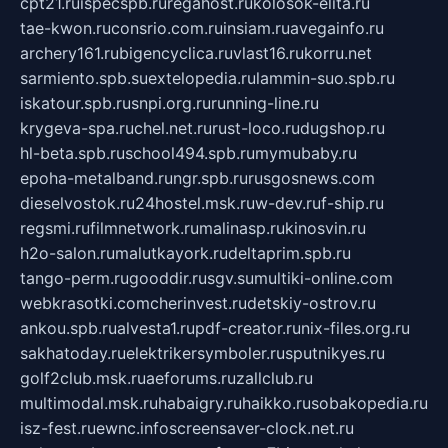
cpt21.ru
ispecspb.ru
regahost.ru
kolosok-elita.ru
tae-kwon.ru
consrio.com.ru
insiam.ru
avegainfo.ru
archery161.ru
bigencyclica.ru
vlast16.ru
korru.net
sarmiento.spb.su
extelopedia.ru
lammin-suo.spb.ru
iskatour.spb.ru
snpi.org.ru
running-line.ru
krygeva-spa.ru
chel.net.ru
rust-loco.ru
dugshop.ru
hl-beta.spb.ru
school494.spb.ru
mymubaby.ru
epoha-metalband.ru
ngr.spb.ru
rusgosnews.com
dieselvostok.ru
24hostel.msk.ru
w-dev.ru
f-ship.ru
regsmi.ru
filmnetwork.ru
malinasp.ru
kinosvin.ru
h2o-salon.ru
malutkayork.ru
deltaprim.spb.ru
tango-perm.ru
gooddir.ru
sgv.su
multiki-online.com
webkrasotki.com
cherinvest.ru
detskiy-ostrov.ru
ankou.spb.ru
alvesta1.ru
pdf-creator.ru
nix-files.org.ru
sakhatoday.ru
elektrikersymboler.ru
sputnikyes.ru
golf2club.msk.ru
aeforums.ru
zallclub.ru
multimodal.msk.ru
habaigry.ru
haikko.ru
sobakopedia.ru
isz-fest.ru
ewnc.info
screensaver-clock.net.ru