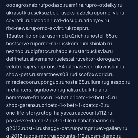
oooagrosnab.ru
fpodaso.ru
emfire.ru
pro-otdelky.ru
ukrasotki.ru
seksuzbek.ru
seks-uzbek.ru
porno-vk.ru
sovratili.ru
olecoon.ru
vd-dosug.ru
adonyev.ru
rbc-news.ru
porno-skvirt.ru
krospr.ru
13autor-kolonka.ru
sormol.ru
2rich.ru
hostel-65.ru
hostserve.ru
porno-na-russkom.ru
mishinlab.ru
neznobi.ru
bigfatcc.ru
habble.ru
starbucksvia.ru
delfinet.ru
silvernano.ru
elestal.ru
vektor-doroga.ru
velotrenajery.ru
pronso54.ru
lenasever.ru
lovinskix.ru
show-pets.ru
smartnews03.ru
discofoxworld.ru
miraclecoon.ru
pongup.ru
hostel65.ru
liura.ru
glasspb.ru
firehunters.ru
gribowo.ru
gnalis.ru
bulkitula.ru
hometown-france.ru
1-xbeticricetc-1-xbetti-5.ru
shop-garena.ru
cricetc-1-xbetr-1-xbetcc-2.ru
one-life-story.ru
top-halyava.ru
accounts112.ru
poka-vse-doma-2.ru
3-d-file.ru
hahahaharms.ru
g2012.ru
tst-1.ru
shaggy-cat.ru
opsmgr.ru
ev-gallery.ru
g-2012.ru
ops-mgr.ru
accounts-112.ru
csm-demo.ru