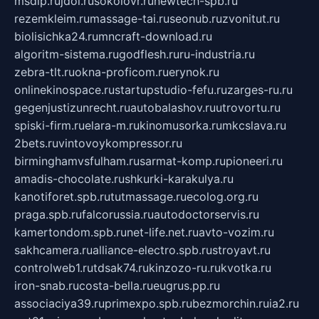
msdip.ru
jdol.ru
sokolovr.ru
newtech-spb.ru
rezemkleim.ru
massage-tai.ru
seonub.ru
zvonitut.ru
biolisichka24.ru
mncraft-download.ru
algoritm-sistema.ru
godflesh.ru
ru-industria.ru
zebra-tlt.ru
okna-proficom.ru
erynok.ru
onlinekinospace.ru
startupstudio-fefu.ru
zarges-ru.ru
gegenjustizunrecht.ru
autobalashov.ru
utrovortu.ru
spiski-firm.ru
elara-m.ru
kinomusorka.ru
mkcslava.ru
2bets.ru
vintovoykompressor.ru
birminghamvsfulham.ru
sarmat-komp.ru
pioneeri.ru
amadis-chocolate.ru
shkurki-karakulya.ru
kanotiforet.spb.ru
tutmassage.ru
ecolog.org.ru
praga.spb.ru
falcorussia.ru
autodoctorservis.ru
kamertondom.spb.ru
net-life.net.ru
avto-vozim.ru
sakhcamera.ru
alliance-electro.spb.ru
stroyavt.ru
controlweb1.ru
tdsak74.ru
kinzozo-ru.ru
kvotka.ru
iron-snab.ru
costa-bella.ru
eugrus.pp.ru
associaciya39.ru
primexpo.spb.ru
bezmorchin.ru
ia2.ru