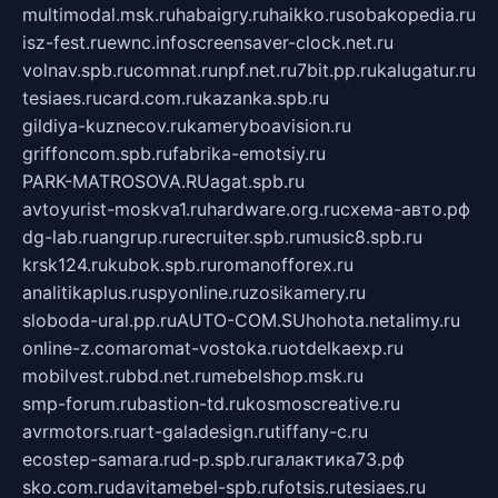
multimodal.msk.ru
habaigry.ru
haikko.ru
sobakopedia.ru
isz-fest.ru
ewnc.info
screensaver-clock.net.ru
volnav.spb.ru
comnat.ru
npf.net.ru
7bit.pp.ru
kalugatur.ru
tesiaes.ru
card.com.ru
kazanka.spb.ru
gildiya-kuznecov.ru
kameryboavision.ru
griffoncom.spb.ru
fabrika-emotsiy.ru
PARK-MATROSOVA.RU
agat.spb.ru
avtoyurist-moskva1.ru
hardware.org.ru
схема-авто.рф
dg-lab.ru
angrup.ru
recruiter.spb.ru
music8.spb.ru
krsk124.ru
kubok.spb.ru
romanofforex.ru
analitikaplus.ru
spyonline.ru
zosikamery.ru
sloboda-ural.pp.ru
AUTO-COM.SU
hohota.net
alimy.ru
online-z.com
aromat-vostoka.ru
otdelkaexp.ru
mobilvest.ru
bbd.net.ru
mebelshop.msk.ru
smp-forum.ru
bastion-td.ru
kosmoscreative.ru
avrmotors.ru
art-galadesign.ru
tiffany-c.ru
ecostep-samara.ru
d-p.spb.ru
галактика73.рф
sko.com.ru
davitamebel-spb.ru
fotsis.ru
tesiaes.ru