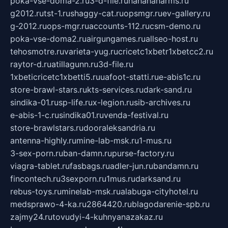
poka-vse-doma-2.ru
3-d-file.ru
hahahaharms.ru
g2012.ru
tst-1.ru
shaggy-cat.ru
opsmgr.ru
ev-gallery.ru
g-2012.ru
ops-mgr.ru
accounts-112.ru
csm-demo.ru
poka-vse-doma2.ru
airgungames.ru
allseo-host.ru
tehosmotre.ru
varieta-yug.ru
cricetc1xbetr1xbetcc2.ru
raytor-d.ru
atillagunn.ru
3d-file.ru
1xbeticricetc1xbetti5.ru
uafoot-statti.ru
e-abis1c.ru
store-brawl-stars.ru
kts-services.ru
dark-sand.ru
sindika-01.ru
sp-life.ru
x-legion.ru
sib-archives.ru
e-abis-1-c.ru
sindika01.ru
venda-festival.ru
store-brawlstars.ru
dooraleksandria.ru
antenna-highly.ru
mine-lab-msk.ru
1-mus.ru
3-sex-porn.ru
ban-damn.ru
purse-factory.ru
viagra-tablet.ru
fasbags.ru
adler-jun.ru
bandamn.ru
fincontech.ru
3sexporn.ru
1mus.ru
darksand.ru
rebus-toys.ru
minelab-msk.ru
alabuga-cityhotel.ru
medsprawo-4-ka.ru
2864420.ru
blagodarenie-spb.ru
zajmy24.ru
tovudyi-4-kuhnyanazakaz.ru