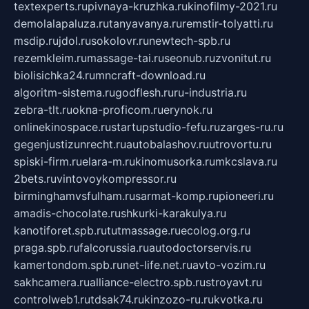
textexperts.ru
pivnaya-kruzhka.ru
kinofilmy-2021.ru
demolalapaluza.ru
tanyavanya.ru
remstir-tolyatti.ru
msdip.ru
jdol.ru
sokolovr.ru
newtech-spb.ru
rezemkleim.ru
massage-tai.ru
seonub.ru
zvonitut.ru
biolisichka24.ru
mncraft-download.ru
algoritm-sistema.ru
godflesh.ru
ru-industria.ru
zebra-tlt.ru
okna-proficom.ru
erynok.ru
onlinekinospace.ru
startupstudio-fefu.ru
zarges-ru.ru
gegenjustizunrecht.ru
autobalashov.ru
utrovortu.ru
spiski-firm.ru
elara-m.ru
kinomusorka.ru
mkcslava.ru
2bets.ru
vintovoykompressor.ru
birminghamvsfulham.ru
sarmat-komp.ru
pioneeri.ru
amadis-chocolate.ru
shkurki-karakulya.ru
kanotiforet.spb.ru
tutmassage.ru
ecolog.org.ru
praga.spb.ru
falcorussia.ru
autodoctorservis.ru
kamertondom.spb.ru
net-life.net.ru
avto-vozim.ru
sakhcamera.ru
alliance-electro.spb.ru
stroyavt.ru
controlweb1.ru
tdsak74.ru
kinzozo-ru.ru
kvotka.ru