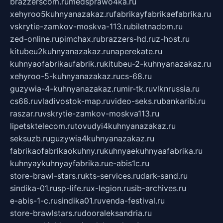
brazzerscom.ru
medsprawo4ka.ru
xehyroo5kuhnyanazakaz.ru
fabrikayfabrikaefabrika.ru
vskrytie-zamkov-moskva-113.ru
biletnadom.ru
zed-online.ru
pimchax.ru
brazzers-hd.ru
z-host.ru
kitubeu2kuhnyanazakaz.ru
naperekate.ru
kuhnyaofabrikaufabrik.ru
kitubeu-2-kuhnyanazakaz.ru
xehyroo-5-kuhnyanazakaz.ru
cs-68.ru
guzywia-4-kuhnyanazakaz.ru
mir-tk.ru
vlknrussia.ru
cs68.ru
vladivostok-map.ru
video-seks.ru
bankaribi.ru
raszar.ru
vskrytie-zamkov-moskva113.ru
lipetsktelecom.ru
tovudyi4kuhnyanazakaz.ru
seksuzb.ru
guzywia4kuhnyanazakaz.ru
fabrikaofabrikaokuhny.ru
kuhnyaekuhnyaafabrika.ru
kuhnyaykuhnyayfabrika.ru
e-abis1c.ru
store-brawl-stars.ru
kts-services.ru
dark-sand.ru
sindika-01.ru
sp-life.ru
x-legion.ru
sib-archives.ru
e-abis-1-c.ru
sindika01.ru
venda-festival.ru
store-brawlstars.ru
dooraleksandria.ru