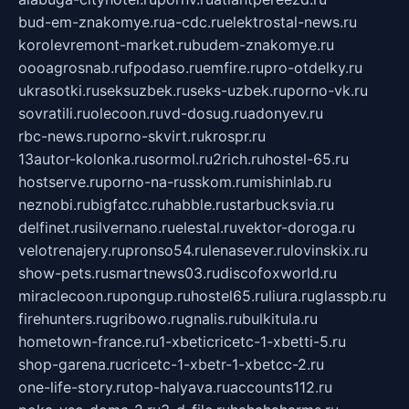
bud-em-znakomye.ru
a-cdc.ru
elektrostal-news.ru
korolevremont-market.ru
budem-znakomye.ru
oooagrosnab.ru
fpodaso.ru
emfire.ru
pro-otdelky.ru
ukrasotki.ru
seksuzbek.ru
seks-uzbek.ru
porno-vk.ru
sovratili.ru
olecoon.ru
vd-dosug.ru
adonyev.ru
rbc-news.ru
porno-skvirt.ru
krospr.ru
13autor-kolonka.ru
sormol.ru
2rich.ru
hostel-65.ru
hostserve.ru
porno-na-russkom.ru
mishinlab.ru
neznobi.ru
bigfatcc.ru
habble.ru
starbucksvia.ru
delfinet.ru
silvernano.ru
elestal.ru
vektor-doroga.ru
velotrenajery.ru
pronso54.ru
lenasever.ru
lovinskix.ru
show-pets.ru
smartnews03.ru
discofoxworld.ru
miraclecoon.ru
pongup.ru
hostel65.ru
liura.ru
glasspb.ru
firehunters.ru
gribowo.ru
gnalis.ru
bulkitula.ru
hometown-france.ru
1-xbeticricetc-1-xbetti-5.ru
shop-garena.ru
cricetc-1-xbetr-1-xbetcc-2.ru
one-life-story.ru
top-halyava.ru
accounts112.ru