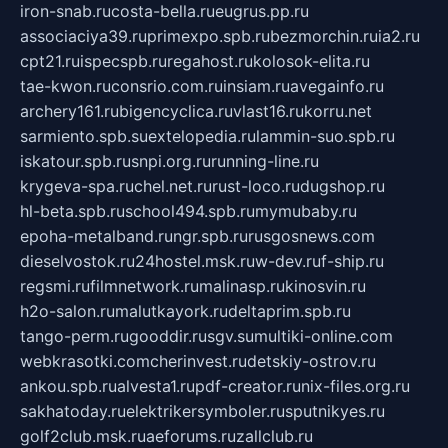
iron-snab.ru
costa-bella.ru
eugrus.pp.ru
associaciya39.ru
primexpo.spb.ru
bezmorchin.ru
ia2.ru
cpt21.ru
ispecspb.ru
regahost.ru
kolosok-elita.ru
tae-kwon.ru
consrio.com.ru
insiam.ru
avegainfo.ru
archery161.ru
bigencyclica.ru
vlast16.ru
korru.net
sarmiento.spb.su
extelopedia.ru
lammin-suo.spb.ru
iskatour.spb.ru
snpi.org.ru
running-line.ru
krygeva-spa.ru
chel.net.ru
rust-loco.ru
dugshop.ru
hl-beta.spb.ru
school494.spb.ru
mymubaby.ru
epoha-metalband.ru
ngr.spb.ru
rusgosnews.com
dieselvostok.ru
24hostel.msk.ru
w-dev.ru
f-ship.ru
regsmi.ru
filmnetwork.ru
malinasp.ru
kinosvin.ru
h2o-salon.ru
malutkayork.ru
deltaprim.spb.ru
tango-perm.ru
gooddir.ru
sgv.su
multiki-online.com
webkrasotki.com
cherinvest.ru
detskiy-ostrov.ru
ankou.spb.ru
alvesta1.ru
pdf-creator.ru
nix-files.org.ru
sakhatoday.ru
elektrikersymboler.ru
sputnikyes.ru
golf2club.msk.ru
aeforums.ru
zallclub.ru