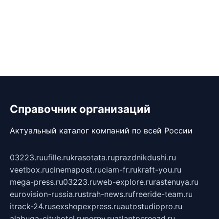
Справочник организаций
Актуальный каталог компаний по всей России
03223.ru
ufille.ru
krasotata.ru
prazdnikdushi.ru
veetbox.ru
cinemapost.ru
ciam-fr.ru
kraft-you.ru
mega-press.ru
03223.ru
web-explore.ru
rastenuya.ru
eurovision-russia.ru
strah-news.ru
freeride-team.ru
itrack-24.ru
sexshopexpress.ru
autostudiopro.ru
alabuga-cityhotel.ru
pornv.ru
atlantpereezd.ru