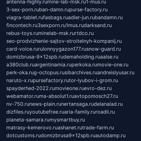
antenna-highly.ru
mine-lab-msk.ru
1-mus.ru
3-sex-porn.ru
ban-damn.ru
purse-factory.ru
viagra-tablet.ru
fasbags.ru
adler-jun.ru
bandamn.ru
fincontech.ru
3sexporn.ru
1mus.ru
darksand.ru
rebus-toys.ru
minelab-msk.ru
rtdco.ru
seo-prodvizhenie-sajtov-stroitelnyh-kompanij.ru
card-voice.ru
rulonnyygazon177.ru
snow-guard.ru
domizbrusa-9x12spb.ru
demaholding.ru
aalse.ru
a380club.ru
argentinamia.ru
perkoka.ru
movie-one.ru
perk-oka.ru
g-octopus.ru
sibarchives.ru
andreislyusar.ru
naruto-x.ru
pursefactory.ru
tor-lyubov-i-grom.ru
spayderhed-2022.ru
movieone.ru
evro-dez.ru
webamator.ru
ma-absolut1.ru
avtopomosch27.ru
nv-750.ru
news-plain.ru
nertansaga.ru
delanalad.ru
dizfiles.ru
youtubefree.ru
aria-family.ru
roadli.ru
planeta-samara.ru
mysmartbuy.ru
matrasy-kemerovo.ru
ashanet.ru
trade-farm.ru
dotcustoms.ru
domizbrusa9x12spb.ru
autodamp.ru