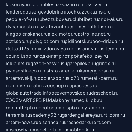
kokoroyari.spb.ru
blesna-kazan.ru
mossilver.ru
lenderoq.ru
sergeydobrin.ru
tochkazvuka.msk.ru
people-of-art.ru
bezzubova.ru
clubtibet.ru
orior-aks.ru
dynamoauto.ru
szk-favorit.ru
carlines.ru
flatnsk.ru
kingbolenskaner.ru
alex-motor.ru
astroline.net.ru
act1.spb.ru
polyglot.com.ru
gidlipetsk.ru
ooo-driada.ru
detsad125.ru
mir-zdoroviya.ru
bruslanovo.ru
siterem.ru
council.spb.ru
лодкипатриот.рф
kafekolizey.ru
iclub.net.ru
gazon-easy.ru
sugarepilekb.ru
grinox.ru
pylesostineco.ru
msts-ozarenie.ru
kameryjooan.ru
artemovskij.ru
dopler.spb.ru
aid70.ru
metall-perm.ru
ndm.msk.ru
ratingzooshop.ru
apiaccess.ru
globalautotrade.info
bezverhovskoe.ru
drsschool.ru
ZOOSMART.SPB.RU
dalakony.ru
medikijob.ru
remontt.spb.ru
photostudia.spb.ru
myragon.ru
terramia.ru
academy62.ru
gardengallereya.ru
rti.com.ru
artem-news.ru
biserinca.ru
krasnodarkurort.com
imshowtv.ru
mebel-v-tule.ru
mobtopik.ru