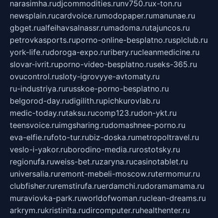
narasimha.ru
djcommodities.ru
nv750.ru
x-ton.ru
newsplain.ru
cardvoice.ru
modopaper.ru
manunae.ru
gbget.ru
alfeihavsalnassr.ru
madoma.ru
tajuncos.ru
petrovkasports.ru
porno-online-besplatno.ru
splclub.ru
york-life.ru
doroga-expo.ru
ribery.ru
cleanmedicine.ru
slovar-ivrit.ru
porno-video-besplatno.ru
seks-365.ru
ovucontrol.ru
sloty-igrovyye-avtomaty.ru
ru-industriya.ru
russkoe-porno-besplatno.ru
belgorod-day.ru
digilith.ru
pichkurovlab.ru
medic-today.ru
taksu.ru
comp123.ru
don-ykt.ru
teensvoice.ru
imgsharing.ru
domashnee-porno.ru
eva-elfie.ru
foto-tur.ru
biz-doska.ru
metropoltravel.ru
veslo-i-yakor.ru
borodino-media.ru
rostotsky.ru
regionufa.ru
weiss-bet.ru
zaryna.ru
casinotablet.ru
universalia.ru
remont-mebeli-moscow.ru
termomur.ru
clubfisher.ru
remstirufa.ru
erdamchi.ru
doramamama.ru
muraviovka-park.ru
worldofwoman.ru
clean-dreams.ru
arkrym.ru
kristinita.ru
dircomputer.ru
healthenter.ru