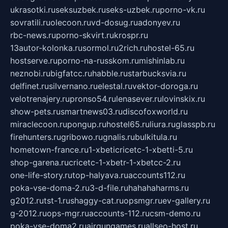
ukrasotki.ru
seksuzbek.ru
seks-uzbek.ru
porno-vk.ru
sovratili.ru
olecoon.ru
vd-dosug.ru
adonyev.ru
rbc-news.ru
porno-skvirt.ru
krospr.ru
13autor-kolonka.ru
sormol.ru
2rich.ru
hostel-65.ru
hostserve.ru
porno-na-russkom.ru
mishinlab.ru
neznobi.ru
bigfatcc.ru
habble.ru
starbucksvia.ru
delfinet.ru
silvernano.ru
elestal.ru
vektor-doroga.ru
velotrenajery.ru
pronso54.ru
lenasever.ru
lovinskix.ru
show-pets.ru
smartnews03.ru
discofoxworld.ru
miraclecoon.ru
pongup.ru
hostel65.ru
liura.ru
glasspb.ru
firehunters.ru
gribowo.ru
gnalis.ru
bulkitula.ru
hometown-france.ru
1-xbeticricetc-1-xbetti-5.ru
shop-garena.ru
cricetc-1-xbetr-1-xbetcc-2.ru
one-life-story.ru
top-halyava.ru
accounts112.ru
poka-vse-doma-2.ru
3-d-file.ru
hahahaharms.ru
g2012.ru
tst-1.ru
shaggy-cat.ru
opsmgr.ru
ev-gallery.ru
g-2012.ru
ops-mgr.ru
accounts-112.ru
csm-demo.ru
poka-vse-doma2.ru
airgungames.ru
allseo-host.ru