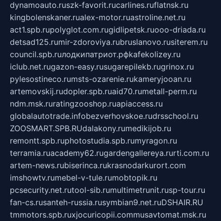
dynamoauto.ru
szk-favorit.ru
carlines.ru
flatnsk.ru
kingbolenskaner.ru
alex-motor.ru
astroline.net.ru
act1.spb.ru
polyglot.com.ru
gidlipetsk.ru
ooo-driada.ru
detsad125.ru
mir-zdoroviya.ru
bruslanovo.ru
siterem.ru
council.spb.ru
лодкипатриот.рф
kafekolizey.ru
iclub.net.ru
gazon-easy.ru
sugarepilekb.ru
grinox.ru
pylesostineco.ru
msts-ozarenie.ru
kameryjooan.ru
artemovskij.ru
dopler.spb.ru
aid70.ru
metall-perm.ru
ndm.msk.ru
ratingzooshop.ru
apiaccess.ru
globalautotrade.info
bezverhovskoe.ru
drsschool.ru
ZOOSMART.SPB.RU
dalakony.ru
medikijob.ru
remontt.spb.ru
photostudia.spb.ru
myragon.ru
terramia.ru
academy62.ru
gardengallereya.ru
rti.com.ru
artem-news.ru
biserinca.ru
krasnodarkurort.com
imshowtv.ru
mebel-v-tule.ru
mobtopik.ru
pcsecurity.net.ru
tool-sib.ru
multimetrunit.ru
sp-tour.ru
fan-cs.ru
santeh-russia.ru
symbian9.net.ru
DSHAIR.RU
tmmotors.spb.ru
xjocuricopii.com
musavtomat.msk.ru