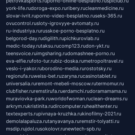
petrovkasports.ru
porno-online-besplatno.ru
splclub.ru
york-life.ru
doroga-expo.ru
ribery.ru
cleanmedicine.ru
slovar-ivrit.ru
porno-video-besplatno.ru
seks-365.ru
ovucontrol.ru
sloty-igrovyye-avtomaty.ru
ru-industriya.ru
russkoe-porno-besplatno.ru
belgorod-day.ru
digilith.ru
pichkurovlab.ru
medic-today.ru
taksu.ru
comp123.ru
don-ykt.ru
teensvoice.ru
imgsharing.ru
domashnee-porno.ru
eva-elfie.ru
foto-tur.ru
biz-doska.ru
metropoltravel.ru
veslo-i-yakor.ru
borodino-media.ru
rostotsky.ru
regionufa.ru
weiss-bet.ru
zaryna.ru
casinotablet.ru
universalia.ru
remont-mebeli-moscow.ru
termomur.ru
clubfisher.ru
remstirufa.ru
erdamchi.ru
doramamama.ru
muraviovka-park.ru
worldofwoman.ru
clean-dreams.ru
arkrym.ru
kristinita.ru
dircomputer.ru
healthenter.ru
textexperts.ru
pivnaya-kruzhka.ru
kinofilmy-2021.ru
demolalapaluza.ru
tanyavanya.ru
remstir-tolyatti.ru
msdip.ru
jdol.ru
sokolovr.ru
newtech-spb.ru