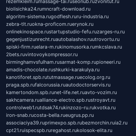
rezemkleim.ru
massage-tai.ru
seonub.ru
zvonitut.ru
biolisichka24.ru
mncraft-download.ru
algoritm-sistema.ru
godflesh.ru
ru-industria.ru
zebra-tlt.ru
okna-proficom.ru
erynok.ru
onlinekinospace.ru
startupstudio-fefu.ru
zarges-ru.ru
gegenjustizunrecht.ru
autobalashov.ru
utrovortu.ru
spiski-firm.ru
elara-m.ru
kinomusorka.ru
mkcslava.ru
2bets.ru
vintovoykompressor.ru
birminghamvsfulham.ru
sarmat-komp.ru
pioneeri.ru
amadis-chocolate.ru
shkurki-karakulya.ru
kanotiforet.spb.ru
tutmassage.ru
ecolog.org.ru
praga.spb.ru
falcorussia.ru
autodoctorservis.ru
kamertondom.spb.ru
net-life.net.ru
avto-vozim.ru
sakhcamera.ru
alliance-electro.spb.ru
stroyavt.ru
controlweb1.ru
tdsak74.ru
kinzozo-ru.ru
kvotka.ru
iron-snab.ru
costa-bella.ru
eugrus.pp.ru
associaciya39.ru
primexpo.spb.ru
bezmorchin.ru
ia2.ru
cpt21.ru
ispecspb.ru
regahost.ru
kolosok-elita.ru