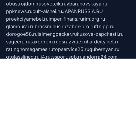
obustrojdom.ru
sovetcik.ru
ybaranovskaya.ru
ppknews.ru
cult-alshei.ru
JAPANRUSSIA.RU
proekciyamebel.ru
imper-finans.ru
rim.org.ru
glamourai.ru
brassminus.ru
zabor-pro.ru
ftn.pp.ru
dorogoe58.ru
laimengpacker.ru
kuzova-zapchasti.ru
sageerp.ru
taxodrom.ru
dsrazvitie.ru
hardcity.net.ru
ratinghomegames.ru
topservice25.ru
gubernyan.ru
gtglasslined.ru
ii4.ru
tssport.spb.ru
andorra24.com
blackwallstreet.ru
oboimos.ru
optim-doors.com.ru
ikuch.ru
nycr.org.ru
npa21.ru
vremya-ch.spb.ru
desert000.ru
ivtorgi.ru
ifiori.ru
catalog-statei.ru
dcv.org.ru
spetsmaster174.ru
ipkameryhiseeu.ru
dum26.ru
ruspol.spb.ru
fr-opendp.ru
kam-solnyshko.ru
cheyenne-arapaho.ru
sevzapmetal.spb.ru
ted-lapidus.spb.ru
parasite-eliminator.ru
sigma-complete.ru
modernworld.ru
dama-moda.ru
eholot-group.ru
sk-nvkz.ru
DRONGOLD.RU
democratia2.ru
i-farmer.ru
mass-sport.org