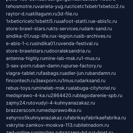
tehosmotre.ru
varieta-yug.ru
cricetc1xbetr1xbetcc2.ru
raytor-d.ru
atillagunn.ru
3d-file.ru
1xbeticricetc1xbetti5.ru
uafoot-statti.ru
e-abis1c.ru
store-brawl-stars.ru
kts-services.ru
dark-sand.ru
sindika-01.ru
sp-life.ru
x-legion.ru
sib-archives.ru
e-abis-1-c.ru
sindika01.ru
venda-festival.ru
store-brawlstars.ru
dooraleksandria.ru
antenna-highly.ru
mine-lab-msk.ru
1-mus.ru
3-sex-porn.ru
ban-damn.ru
purse-factory.ru
viagra-tablet.ru
fasbags.ru
adler-jun.ru
bandamn.ru
fincontech.ru
3sexporn.ru
1mus.ru
darksand.ru
rebus-toys.ru
minelab-msk.ru
alabuga-cityhotel.ru
medsprawo-4-ka.ru
2864420.ru
blagodarenie-spb.ru
zajmy24.ru
tovudyi-4-kuhnyanazakaz.ru
brazzerscom.ru
medsprawo4ka.ru
xehyroo5kuhnyanazakaz.ru
fabrikayfabrikaefabrika.ru
vskrytie-zamkov-moskva-113.ru
biletnadom.ru
zed-online.ru
pimchax.ru
brazzers-hd.ru
z-host.ru