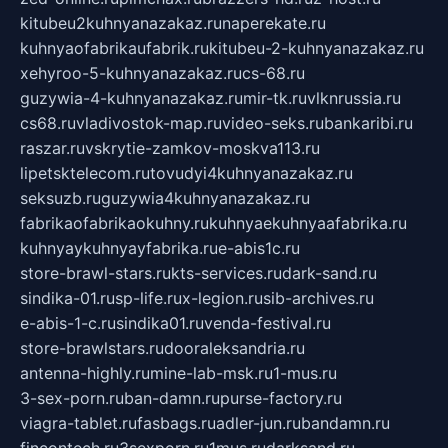
kitubeu2kuhnyanazakaz.ru
naperekate.ru
kuhnyaofabrikaufabrik.ru
kitubeu-2-kuhnyanazakaz.ru
xehyroo-5-kuhnyanazakaz.ru
cs-68.ru
guzywia-4-kuhnyanazakaz.ru
mir-tk.ru
vlknrussia.ru
cs68.ru
vladivostok-map.ru
video-seks.ru
bankaribi.ru
raszar.ru
vskrytie-zamkov-moskva113.ru
lipetsktelecom.ru
tovudyi4kuhnyanazakaz.ru
seksuzb.ru
guzywia4kuhnyanazakaz.ru
fabrikaofabrikaokuhny.ru
kuhnyaekuhnyaafabrika.ru
kuhnyaykuhnyayfabrika.ru
e-abis1c.ru
store-brawl-stars.ru
kts-services.ru
dark-sand.ru
sindika-01.ru
sp-life.ru
x-legion.ru
sib-archives.ru
e-abis-1-c.ru
sindika01.ru
venda-festival.ru
store-brawlstars.ru
dooraleksandria.ru
antenna-highly.ru
mine-lab-msk.ru
1-mus.ru
3-sex-porn.ru
ban-damn.ru
purse-factory.ru
viagra-tablet.ru
fasbags.ru
adler-jun.ru
bandamn.ru