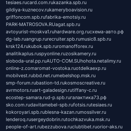
tesiaes.ru
card.com.ru
kazanka.spb.ru
gildiya-kuznecov.ru
kameryboavision.ru
griffoncom.spb.ru
fabrika-emotsiy.ru
PARK-MATROSOVA.RU
agat.spb.ru
avtoyurist-moskva1.ru
hardware.org.ru
схема-авто.рф
dg-lab.ru
angrup.ru
recruiter.spb.ru
music8.spb.ru
krsk124.ru
kubok.spb.ru
romanofforex.ru
analitikaplus.ru
spyonline.ru
zosikamery.ru
sloboda-ural.pp.ru
AUTO-COM.SU
hohota.net
alimy.ru
online-z.com
aromat-vostoka.ru
otdelkaexp.ru
mobilvest.ru
bbd.net.ru
mebelshop.msk.ru
smp-forum.ru
bastion-td.ru
kosmoscreative.ru
avrmotors.ru
art-galadesign.ru
tiffany-c.ru
ecostep-samara.ru
d-p.spb.ru
галактика73.рф
sko.com.ru
davitamebel-spb.ru
fotsis.ru
tesiaes.ru
kokoroyari.spb.ru
blesna-kazan.ru
mossilver.ru
lenderoq.ru
sergeydobrin.ru
tochkazvuka.msk.ru
people-of-art.ru
bezzubova.ru
clubtibet.ru
orior-aks.ru