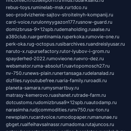
fincontech.ru
3sexporn.ru
1mus.ru
darksand.ru
rebus-toys.ru
minelab-msk.ru
rtdco.ru
seo-prodvizhenie-sajtov-stroitelnyh-kompanij.ru
card-voice.ru
rulonnyygazon177.ru
snow-guard.ru
domizbrusa-9x12spb.ru
demaholding.ru
aalse.ru
a380club.ru
argentinamia.ru
perkoka.ru
movie-one.ru
perk-oka.ru
g-octopus.ru
sibarchives.ru
andreislyusar.ru
naruto-x.ru
pursefactory.ru
tor-lyubov-i-grom.ru
spayderhed-2022.ru
movieone.ru
evro-dez.ru
webamator.ru
ma-absolut1.ru
avtopomosch27.ru
nv-750.ru
news-plain.ru
nertansaga.ru
delanalad.ru
dizfiles.ru
youtubefree.ru
aria-family.ru
roadli.ru
planeta-samara.ru
mysmartbuy.ru
matrasy-kemerovo.ru
ashanet.ru
trade-farm.ru
dotcustoms.ru
domizbrusa9x12spb.ru
autodamp.ru
narasimha.ru
djcommodities.ru
nv750.ru
x-ton.ru
newsplain.ru
cardvoice.ru
modopaper.ru
manunae.ru
gbget.ru
alfeihavsalnassr.ru
madoma.ru
tajuncos.ru