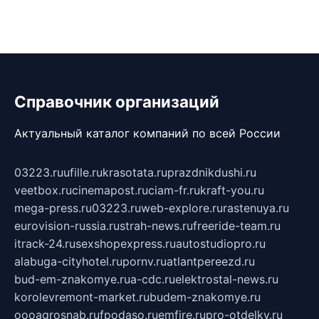
Справочник организаций
Актуальный каталог компаний по всей России
03223.ru
ufille.ru
krasotata.ru
prazdnikdushi.ru
veetbox.ru
cinemapost.ru
ciam-fr.ru
kraft-you.ru
mega-press.ru
03223.ru
web-explore.ru
rastenuya.ru
eurovision-russia.ru
strah-news.ru
freeride-team.ru
itrack-24.ru
sexshopexpress.ru
autostudiopro.ru
alabuga-cityhotel.ru
pornv.ru
atlantpereezd.ru
bud-em-znakomye.ru
a-cdc.ru
elektrostal-news.ru
korolevremont-market.ru
budem-znakomye.ru
oooagrosnab.ru
fpodaso.ru
emfire.ru
pro-otdelky.ru