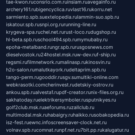
tae-kwon.ru
consrio.com.ru
insiam.ru
avegainfo.ru
archery161.ru
bigencyclica.ru
vlast16.ru
korru.net
sarmiento.spb.su
extelopedia.ru
lammin-suo.spb.ru
iskatour.spb.ru
snpi.org.ru
running-line.ru
krygeva-spa.ru
chel.net.ru
rust-loco.ru
dugshop.ru
hl-beta.spb.ru
school494.spb.ru
mymubaby.ru
epoha-metalband.ru
ngr.spb.ru
rusgosnews.com
dieselvostok.ru
24hostel.msk.ru
w-dev.ru
f-ship.ru
regsmi.ru
filmnetwork.ru
malinasp.ru
kinosvin.ru
h2o-salon.ru
malutkayork.ru
deltaprim.spb.ru
tango-perm.ru
gooddir.ru
sgv.su
multiki-online.com
webkrasotki.com
cherinvest.ru
detskiy-ostrov.ru
ankou.spb.ru
alvesta1.ru
pdf-creator.ru
nix-files.org.ru
sakhatoday.ru
elektrikersymboler.ru
sputnikyes.ru
golf2club.msk.ru
aeforums.ru
zallclub.ru
multimodal.msk.ru
habaigry.ru
haikko.ru
sobakopedia.ru
isz-fest.ru
ewnc.info
screensaver-clock.net.ru
volnav.spb.ru
comnat.ru
npf.net.ru
7bit.pp.ru
kalugatur.ru